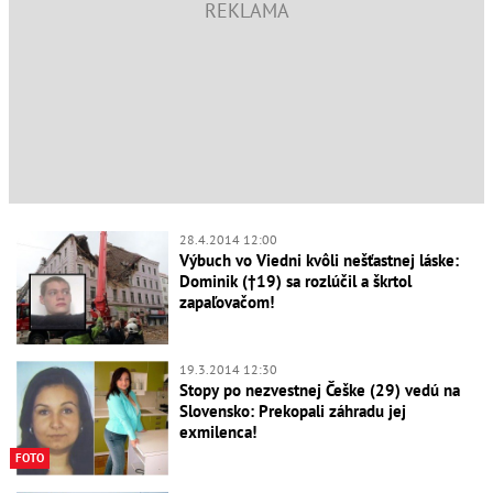
28.4.2014 12:00
Výbuch vo Viedni kvôli nešťastnej láske:
Dominik (†19) sa rozlúčil a škrtol
zapaľovačom!
19.3.2014 12:30
Stopy po nezvestnej Češke (29) vedú na
Slovensko: Prekopali záhradu jej
exmilenca!
FOTO