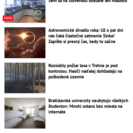
Sem sa na Slovensku dostane len málokto
FOTO
Astronomické divadlo roka: Už o pár dní
nás čaká čiastočné zatmenie Slnka!
Zapíšte si presný čas, kedy to začne
Rozsiahly požiar lesa v Trstíne je pod
kontrolou: Hasiči naďalej dohliadajú na
poškodené územie
Bratislavské univerzity neubytujú všetkých
študentov: Mnohí ostanú bez miesta na
internáte