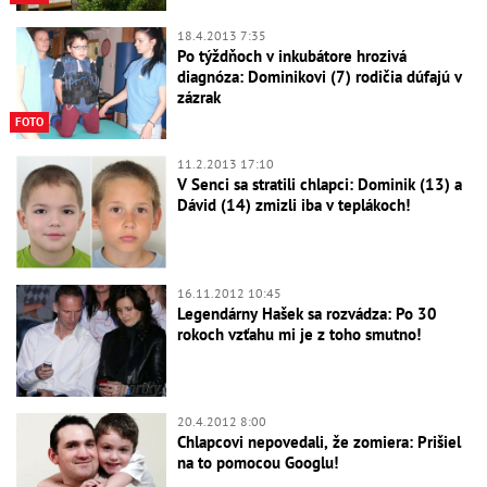
18.4.2013 7:35
Po týždňoch v inkubátore hrozivá
diagnóza: Dominikovi (7) rodičia dúfajú v
zázrak
FOTO
11.2.2013 17:10
V Senci sa stratili chlapci: Dominik (13) a
Dávid (14) zmizli iba v teplákoch!
16.11.2012 10:45
Legendárny Hašek sa rozvádza: Po 30
rokoch vzťahu mi je z toho smutno!
20.4.2012 8:00
Chlapcovi nepovedali, že zomiera: Prišiel
na to pomocou Googlu!