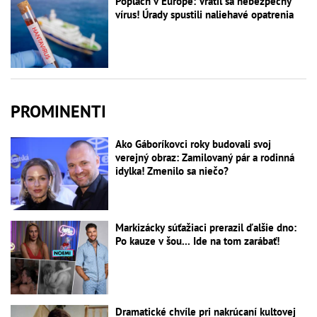
Poplach v Európe: Vrátil sa nebezpečný
vírus! Úrady spustili naliehavé opatrenia
PROMINENTI
Ako Gáboríkovci roky budovali svoj
verejný obraz: Zamilovaný pár a rodinná
idylka! Zmenilo sa niečo?
Markizácky súťažiaci prerazil ďalšie dno:
Po kauze v šou... Ide na tom zarábať!
Dramatické chvíle pri nakrúcaní kultovej