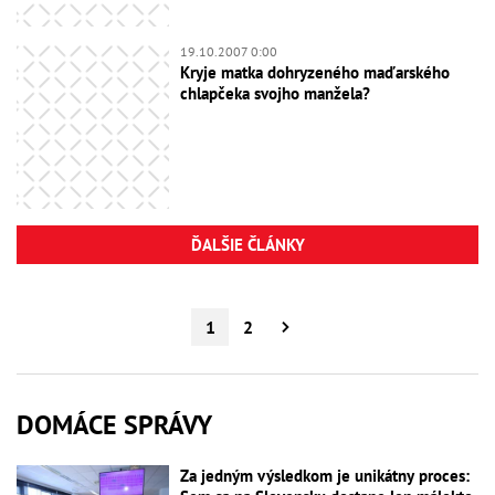
19.10.2007 0:00
Kryje matka dohryzeného maďarského
chlapčeka svojho manžela?
ĎALŠIE ČLÁNKY
1
2
DOMÁCE SPRÁVY
Za jedným výsledkom je unikátny proces: