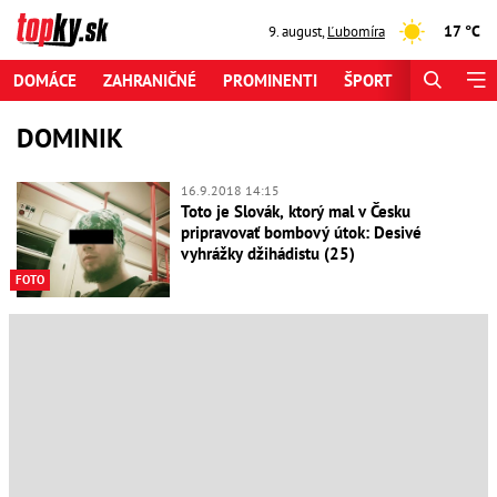
17 °C
9. august
,
Ľubomíra
DOMÁCE
ZAHRANIČNÉ
PROMINENTI
ŠPORT
ZAUJÍMAV
DOMINIK
16.9.2018 14:15
Toto je Slovák, ktorý mal v Česku
pripravovať bombový útok: Desivé
vyhrážky džihádistu (25)
FOTO