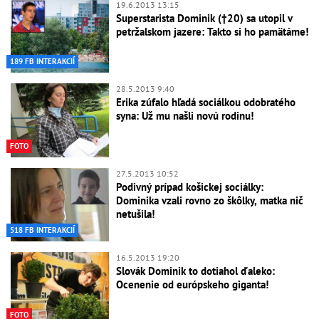
19.6.2013 13:15
Superstarista Dominik (†20) sa utopil v
petržalskom jazere: Takto si ho pamätáme!
189 FB INTERAKCIÍ
28.5.2013 9:40
Erika zúfalo hľadá sociálkou odobratého
syna: Už mu našli novú rodinu!
FOTO
27.5.2013 10:52
Podivný prípad košickej sociálky:
Dominika vzali rovno zo škôlky, matka nič
netušila!
518 FB INTERAKCIÍ
16.5.2013 19:20
Slovák Dominik to dotiahol ďaleko:
Ocenenie od európskeho giganta!
FOTO