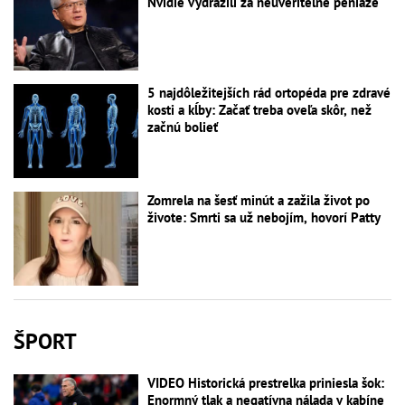
Nvidie vydražili za neuveriteľné peniaze
5 najdôležitejších rád ortopéda pre zdravé
kosti a kĺby: Začať treba oveľa skôr, než
začnú bolieť
Zomrela na šesť minút a zažila život po
živote: Smrti sa už nebojím, hovorí Patty
ŠPORT
VIDEO Historická prestrelka priniesla šok:
Enormný tlak a negatívna nálada v kabíne