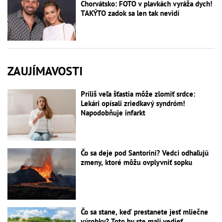
Chorvátsko: FOTO v plavkách vyráža dych!
TAKÝTO zadok sa len tak nevidí
ZAUJÍMAVOSTI
Príliš veľa šťastia môže zlomiť srdce:
Lekári opísali zriedkavý syndróm!
Napodobňuje infarkt
Čo sa deje pod Santorini? Vedci odhaľujú
zmeny, ktoré môžu ovplyvniť sopku
Čo sa stane, keď prestanete jesť mliečne
výrobky? Toto by ste mali vedieť