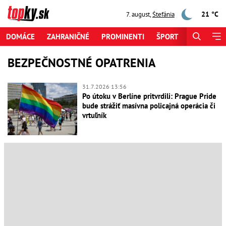
21 °C
7. august
,
Štefánia
DOMÁCE
ZAHRANIČNÉ
PROMINENTI
ŠPORT
ZAUJÍMAV
BEZPEČNOSTNÉ OPATRENIA
31.7.2026 13:56
Po útoku v Berlíne pritvrdili: Prague Pride
bude strážiť masívna policajná operácia či
vrtuľník