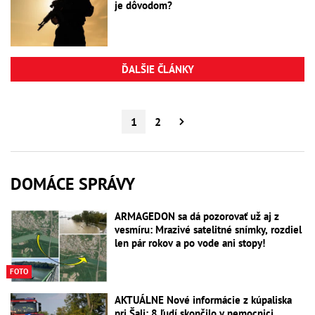
je dôvodom?
ĎALŠIE ČLÁNKY
1
2
DOMÁCE SPRÁVY
ARMAGEDON sa dá pozorovať už aj z
vesmíru: Mrazivé satelitné snímky, rozdiel
len pár rokov a po vode ani stopy!
FOTO
AKTUÁLNE Nové informácie z kúpaliska
pri Šali: 8 ľudí skončilo v nemocnici