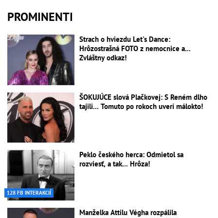
PROMINENTI
Strach o hviezdu Let's Dance:
Hrôzostrašná FOTO z nemocnice a...
Zvláštny odkaz!
ŠOKUJÚCE slová Plačkovej: S Reném dlho
tajili... Tomuto po rokoch uverí málokto!
Peklo českého herca: Odmietol sa
rozviesť, a tak... Hrôza!
128 FB INTERAKCIÍ
Manželka Attilu Végha rozpálila