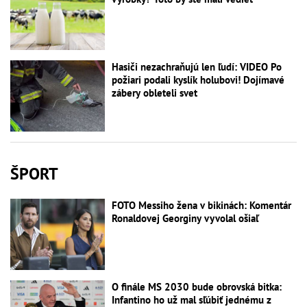
Hasiči nezachraňujú len ľudí: VIDEO Po
požiari podali kyslík holubovi! Dojímavé
zábery obleteli svet
ŠPORT
FOTO Messiho žena v bikinách: Komentár
Ronaldovej Georginy vyvolal ošiaľ
O finále MS 2030 bude obrovská bitka:
Infantino ho už mal sľúbiť jednému z