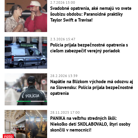
2.7.2026 15:00
Svadobné opatrenia, aké nemajú vo svete
šoubizu obdobu: Paranoidné praktiky
Taylor Swift a Travisa!
2.3.2026 15:47
Polícia prijala bezpečnostné opatrenia s
cieľom zabezpečiť verejný poriadok
28.2.2026 13:39
Napätie na Blízkom východe má odozvu aj
na Slovensku: Polícia prijala bezpečnostné
opatrenia
28.11.2025 17:00
PANIKA na veľtrhu stredných škôl:
Niekoľko detí SKOLABOVALO, štyri osoby
skončili v nemocnici!
FOTO