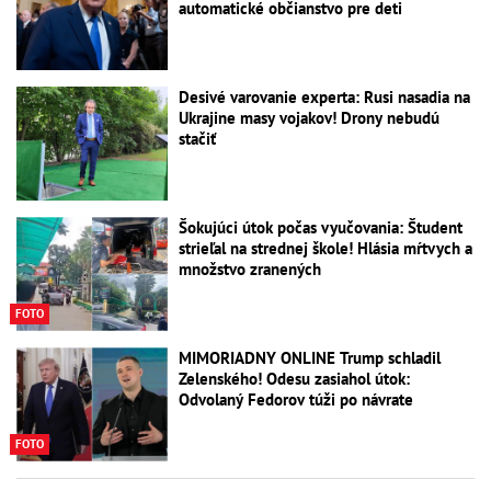
automatické občianstvo pre deti
Desivé varovanie experta: Rusi nasadia na
Ukrajine masy vojakov! Drony nebudú
stačiť
Šokujúci útok počas vyučovania: Študent
strieľal na strednej škole! Hlásia mŕtvych a
množstvo zranených
FOTO
MIMORIADNY ONLINE Trump schladil
Zelenského! Odesu zasiahol útok:
Odvolaný Fedorov túži po návrate
FOTO