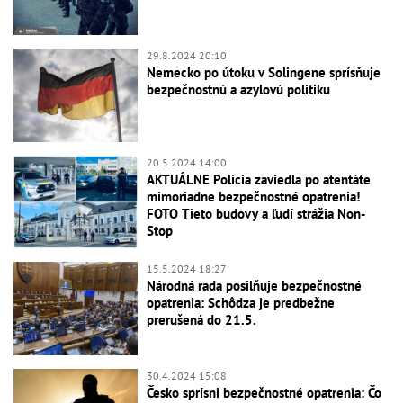
29.8.2024 20:10
Nemecko po útoku v Solingene sprísňuje
bezpečnostnú a azylovú politiku
20.5.2024 14:00
AKTUÁLNE Polícia zaviedla po atentáte
mimoriadne bezpečnostné opatrenia!
FOTO Tieto budovy a ľudí strážia Non-
Stop
15.5.2024 18:27
Národná rada posilňuje bezpečnostné
opatrenia: Schôdza je predbežne
prerušená do 21.5.
30.4.2024 15:08
Česko sprísni bezpečnostné opatrenia: Čo