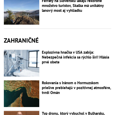
Ferraty na Slovensku lákajú rekordné
množstvo turistov, Skalka má unikátny
lanový most aj vyhliadku
ZAHRANIČNÉ
Explozívna hnačka v USA zabíja:
Nebezpečná infekcia sa rýchlo šíri! Hlásia
prvé obete
Rokovania s Iránom o Hormuzskom
prielive prebiehajú v pozitívnej atmosfére,
tvrdí Omán
Typ dronu, ktorý vybuchol v Bulharsku,