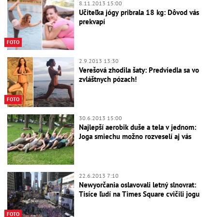
8.11.2013 15:00
Učiteľka jógy pribrala 18 kg: Dôvod vás
prekvapí
FOTO
2.9.2013 13:30
Verešová zhodila šaty: Predviedla sa vo
zvláštnych pózach!
FOTO
30.6.2013 15:00
Najlepší aerobik duše a tela v jednom:
Joga smiechu možno rozveselí aj vás
22.6.2013 7:10
Newyorčania oslavovali letný slnovrat:
Tisíce ľudí na Times Square cvičili jogu
FOTO