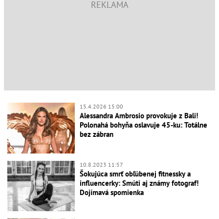
15.4.2026 15:00
Alessandra Ambrosio provokuje z Bali!
Polonahá bohyňa oslavuje 45-ku: Totálne
bez zábran
10.8.2023 11:57
Šokujúca smrť obľúbenej fitnessky a
influencerky: Smúti aj známy fotograf!
Dojímavá spomienka