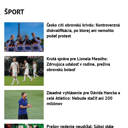
ŠPORT
Česko cíti obrovskú krivdu: Kontroverzná
diskvalifikácia, po ktorej ani nemohlo
podať protest
Krutá správa pre Lionela Messiho:
Zdrvujúca udalosť v rodine, prežíva
obrovskú bolesť
Zásadné vyhlásenie pre Dávida Hancka a
celé Atlético: Nebude stačiť ani 200
miliónov
Prešov vedenie neudržal: Súboj stále