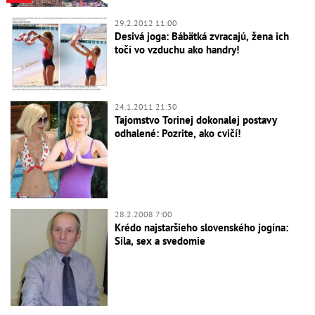
29.2.2012 11:00
Desivá joga: Bábätká zvracajú, žena ich
točí vo vzduchu ako handry!
24.1.2011 21:30
Tajomstvo Torinej dokonalej postavy
odhalené: Pozrite, ako cvičí!
28.2.2008 7:00
Krédo najstaršieho slovenského jogína:
Sila, sex a svedomie