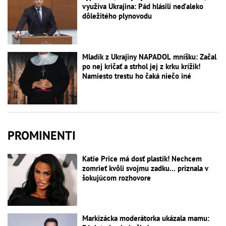
využíva Ukrajina: Pád hlásili neďaleko
dôležitého plynovodu
Mladík z Ukrajiny NAPADOL mníšku: Začal
po nej kričať a strhol jej z krku krížik!
Namiesto trestu ho čaká niečo iné
PROMINENTI
Katie Price má dosť plastík! Nechcem
zomrieť kvôli svojmu zadku... priznala v
šokujúcom rozhovore
Markizácka moderátorka ukázala mamu: