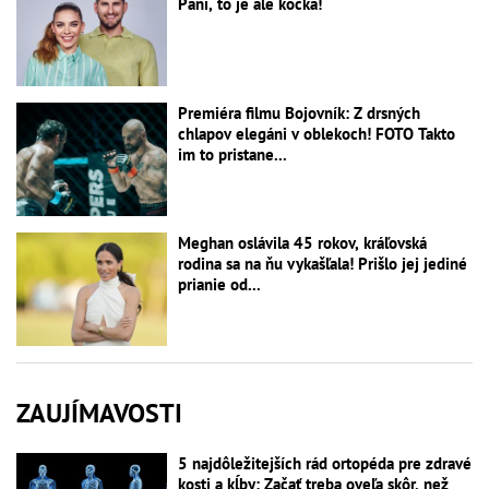
Páni, to je ale kočka!
Premiéra filmu Bojovník: Z drsných
chlapov elegáni v oblekoch! FOTO Takto
im to pristane...
Meghan oslávila 45 rokov, kráľovská
rodina sa na ňu vykašľala! Prišlo jej jediné
prianie od...
ZAUJÍMAVOSTI
5 najdôležitejších rád ortopéda pre zdravé
kosti a kĺby: Začať treba oveľa skôr, než