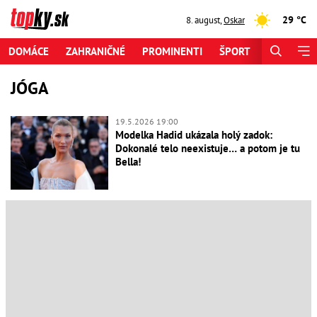
29 °C
8. august
,
Oskar
DOMÁCE
ZAHRANIČNÉ
PROMINENTI
ŠPORT
ZAUJÍMAV
JÓGA
19.5.2026 19:00
Modelka Hadid ukázala holý zadok:
Dokonalé telo neexistuje… a potom je tu
Bella!