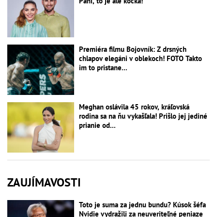
Páni, to je ale kočka!
Premiéra filmu Bojovník: Z drsných
chlapov elegáni v oblekoch! FOTO Takto
im to pristane...
Meghan oslávila 45 rokov, kráľovská
rodina sa na ňu vykašľala! Prišlo jej jediné
prianie od...
ZAUJÍMAVOSTI
Toto je suma za jednu bundu? Kúsok šéfa
Nvidie vydražili za neuveriteľné peniaze