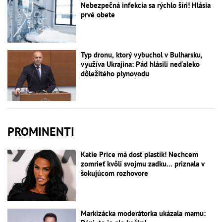
Nebezpečná infekcia sa rýchlo šíri! Hlásia
prvé obete
Typ dronu, ktorý vybuchol v Bulharsku,
využíva Ukrajina: Pád hlásili neďaleko
dôležitého plynovodu
PROMINENTI
Katie Price má dosť plastík! Nechcem
zomrieť kvôli svojmu zadku... priznala v
šokujúcom rozhovore
Markizácka moderátorka ukázala mamu: