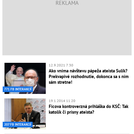
12.9.2021 7:30
Ako vníma návštevu pápeža ateista Sulík?
Prekvapivé rozhodnutie, dokonca sa s ním
sám stretne!
771 FB INTERAKCIÍ
19.1.2014 11:20
Ficova kontroverzná prihláška do KSČ: Tak
katolík či prísny ateista?
207 FB INTERAKCIÍ