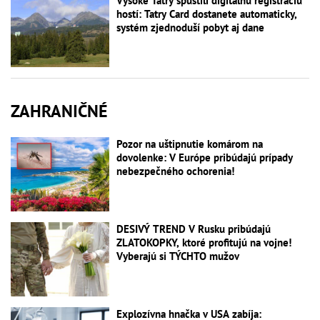
Vysoké Tatry spustili digitálnu registráciu
hostí: Tatry Card dostanete automaticky,
systém zjednoduší pobyt aj dane
ZAHRANIČNÉ
Pozor na uštipnutie komárom na
dovolenke: V Európe pribúdajú prípady
nebezpečného ochorenia!
DESIVÝ TREND V Rusku pribúdajú
ZLATOKOPKY, ktoré profitujú na vojne!
Vyberajú si TÝCHTO mužov
Explozívna hnačka v USA zabíja: