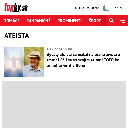
23 °C
8. august
,
Oskar
DOMÁCE
ZAHRANIČNÉ
PROMINENTI
ŠPORT
ZAUJÍMAV
ATEISTA
4.12.2024 15:00
Bývalý ateista sa ocitol na prahu života a
smrti: Lúčil sa so svojím telom! TOTO ho
prinútilo veriť v Boha