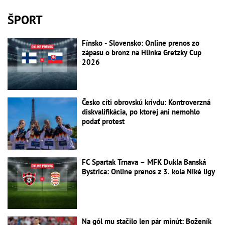
ŠPORT
Fínsko - Slovensko: Online prenos zo
zápasu o bronz na Hlinka Gretzky Cup
2026
Česko cíti obrovskú krivdu: Kontroverzná
diskvalifikácia, po ktorej ani nemohlo
podať protest
FC Spartak Trnava – MFK Dukla Banská
Bystrica: Online prenos z 3. kola Niké ligy
Na gól mu stačilo len pár minút: Boženík