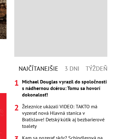
NAJČÍTANEJŠIE
3 DNI
TÝŽDEŇ
Michael Douglas vyrazil do spoločnosti
s nádhernou dcérou: Tomu sa hovorí
dokonalosť!
Železnice ukázali VIDEO: TAKTO má
vyzerať nová Hlavná stanica v
Bratislave! Detský kútik aj bezbarierové
toalety
Kam sa pozerať skôr? Schindlerová na