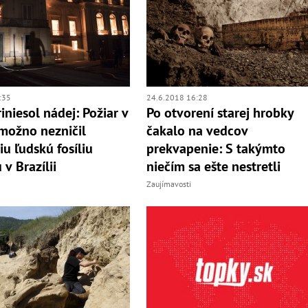
:35
24.6.2018 16:28
iniesol nádej: Požiar v
Po otvorení starej hrobky
možno nezničil
čakalo na vedcov
iu ľudskú fosíliu
prekvapenie: S takýmto
v Brazílii
niečím sa ešte nestretli
Zaujímavosti