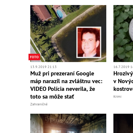
FOTO
13.9.2019 21:13
16.7.2019 1
Muž pri prezeraní Google
Hrozivý
máp narazil na zvláštnu vec:
v Novýc
VIDEO Polícia neverila, že
kostrov
toto sa môže stať
Krimi
Zahraničné