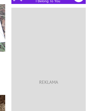
I Belong To You
a