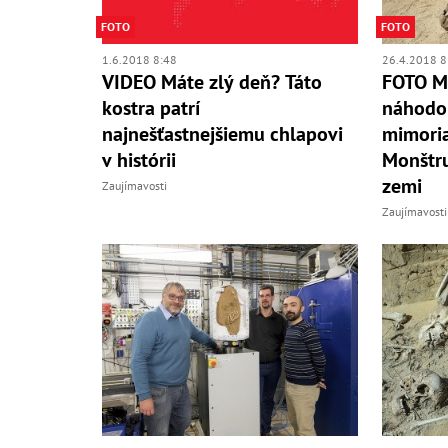
FOTO
FOTO
1.6.2018 8:48
26.4.2018 8
VIDEO Máte zlý deň? Táto
FOTO Mu
kostra patrí
náhodou
najnešťastnejšiemu chlapovi
mimoria
v histórii
Monštru
zemi
Zaujímavosti
Zaujímavosti