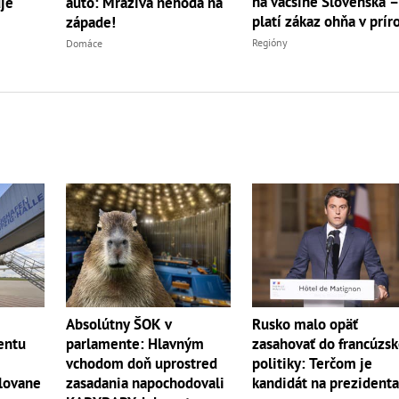
na väčšine Slovenska 
je
auto: Mrazivá nehoda na
platí zákaz ohňa v prír
západe!
Regióny
Domáce
Absolútny ŠOK v
Rusko malo opäť
entu
parlamente: Hlavným
zasahovať do francúzsk
vchodom doň uprostred
politiky: Terčom je
lovane
zasadania napochodovali
kandidát na prezident