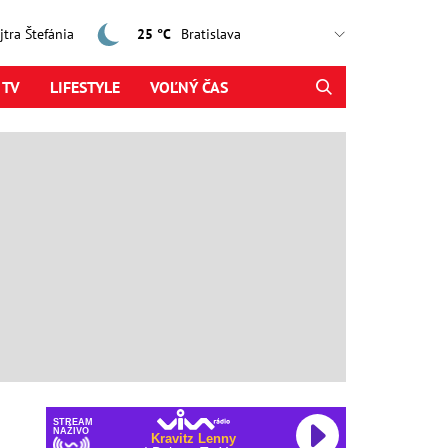
ajtra Štefánia
25 °C
 TV
LIFESTYLE
VOĽNÝ ČAS
STREAM
NAŽIVO
Kravitz Lenny