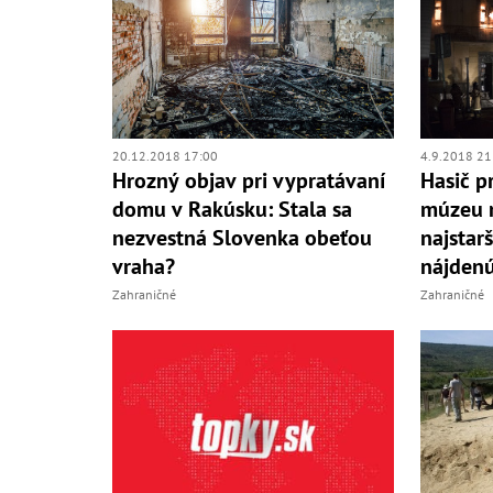
20.12.2018 17:00
4.9.2018 21
Hrozný objav pri vypratávaní
Hasič pr
domu v Rakúsku: Stala sa
múzeu 
nezvestná Slovenka obeťou
najstarš
vraha?
nájdenú 
Zahraničné
Zahraničné