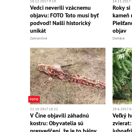
10.12.2017 9:19
14.11.2017 
Vedci neverili vzácnemu
Roky si 
objavu: FOTO Toto musí byť
kameň n
podvod! Našli historický
Piešťan
unikát
objav
Zahraničné
Domáce
FOTO
22.10.2017 18:22
29.6.2017 6
V Číne objavili záhadnú
Veľký h
kostru: Obyvatelia sú
zvierat
presvedčení, že je to bájny
juhoafr