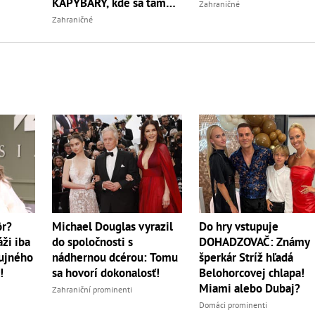
KAPYBARY, kde sa tam
Zahraničné
nabrali?
Zahraničné
Do hry vstupuje
ôr?
Michael Douglas vyrazil
DOHADZOVAČ: Známy
ži iba
do spoločnosti s
šperkár Stríž hľadá
bujného
nádhernou dcérou: Tomu
Belohorcovej chlapa!
!
sa hovorí dokonalosť!
Miami alebo Dubaj?
Zahraniční prominenti
Domáci prominenti