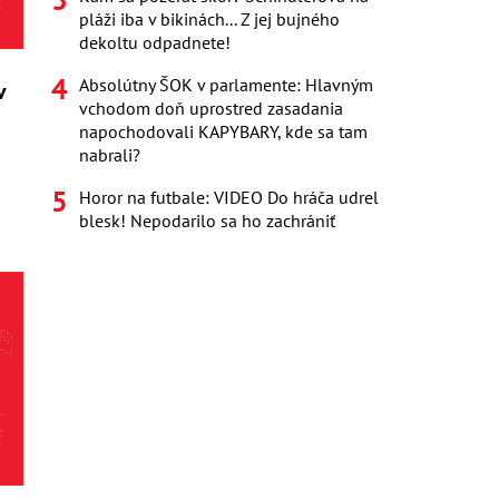
pláži iba v bikinách... Z jej bujného
dekoltu odpadnete!
Absolútny ŠOK v parlamente: Hlavným
v
vchodom doň uprostred zasadania
napochodovali KAPYBARY, kde sa tam
nabrali?
Horor na futbale: VIDEO Do hráča udrel
blesk! Nepodarilo sa ho zachrániť