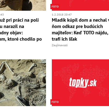
FOTO
:43
1.2.2018 20:47
ž pri práci na poli
Mladík kúpil dom a nechal 
 narazil na
ňom odkaz pre budúcich
dny objav:
majiteľov: Keď TOTO nájdu,
m, ktoré chodilo po
trafí ich šľak
Zaujímavosti
FOTO