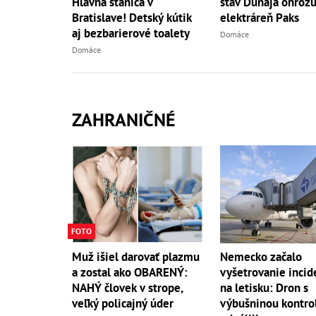
Hlavná stanica v
stav Dunaja ohrozu
Bratislave! Detský kútik
elektráreň Paks
aj bezbarierové toalety
Domáce
Domáce
ZAHRANIČNÉ
FOTO
Muž išiel darovať plazmu
Nemecko začalo
a zostal ako OBARENÝ:
vyšetrovanie incid
NAHÝ človek v strope,
na letisku: Dron s
veľký policajný úder
výbušninou kontro