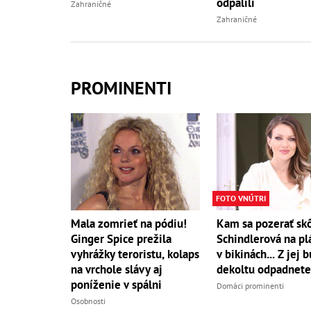
odpálili
Zahraničné
Zahraničné
PROMINENTI
FOTO VNÚTRI
Mala zomrieť na pódiu!
Kam sa pozerať sk
Ginger Spice prežila
Schindlerová na plá
vyhrážky teroristu, kolaps
v bikinách... Z jej 
na vrchole slávy aj
dekoltu odpadnete
poníženie v spálni
Domáci prominenti
Osobnosti