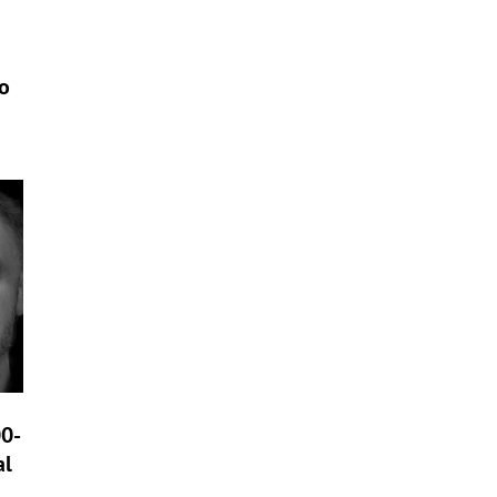
ho
00-
al