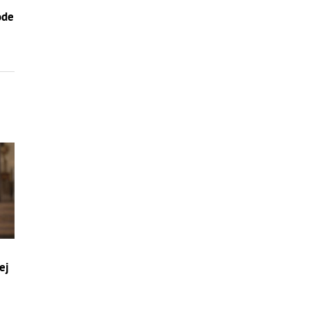
–
ode
ej
a