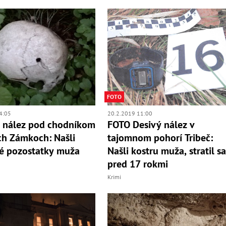
FOTO
4:05
20.2.2019 11:00
 nález pod chodníkom
FOTO Desivý nález v
h Zámkoch: Našli
tajomnom pohorí Tribeč:
é pozostatky muža
Našli kostru muža, stratil s
pred 17 rokmi
Krimi