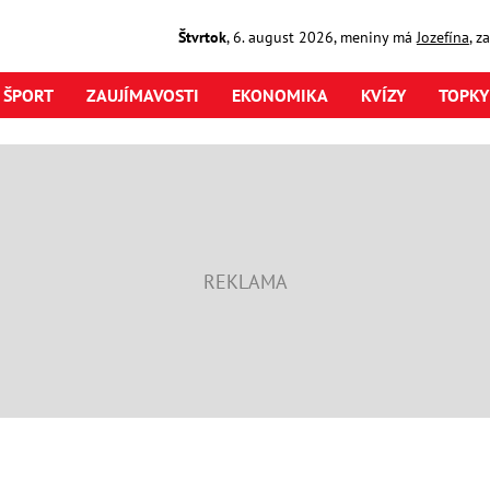
Štvrtok
,
6. august
2026
,
meniny má
Jozefína
, z
ŠPORT
ZAUJÍMAVOSTI
EKONOMIKA
KVÍZY
TOPKY