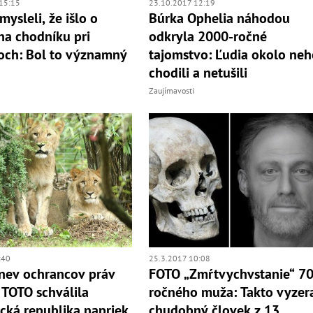
15:15
23.10.2017 12:19
mysleli, že išlo o
Búrka Ophelia náhodou
a chodníku pri
odkryla 2000-ročné
och: Bol to významný
tajomstvo: Ľudia okolo ne
chodili a netušili
Zaujímavosti
:40
25.3.2017 10:08
nev ochrancov práv
FOTO „Zmŕtvychvstanie“ 7
: TOTO schválila
ročného muža: Takto vyzer
ická republika napriek
chudobný človek z 13.