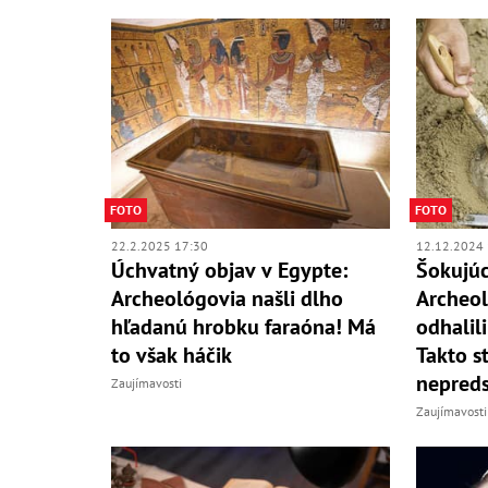
FOTO
FOTO
22.2.2025 17:30
12.12.2024 
Úchvatný objav v Egypte:
Šokujúc
Archeológovia našli dlho
Archeol
hľadanú hrobku faraóna! Má
odhalil
to však háčik
Takto st
nepreds
Zaujímavosti
Zaujímavosti