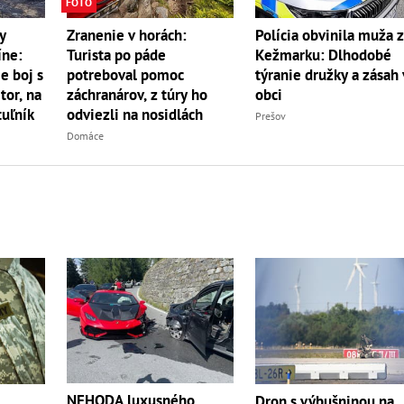
FOTO
y
Zranenie v horách:
Polícia obvinila muža 
íne:
Turista po páde
Kežmarku: Dlhodobé
e boj s
potreboval pomoc
týranie družky a zásah 
r, na
záchranárov, z túry ho
obci
uľník
odviezli na nosidlách
Prešov
Domáce
NEHODA luxusného
m
Dron s výbušninou na