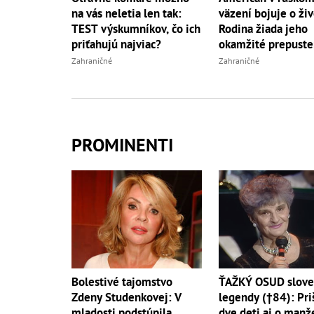
na vás neletia len tak:
väzení bojuje o živ
TEST výskumníkov, čo ich
Rodina žiada jeho
priťahujú najviac?
okamžité prepuste
Zahraničné
Zahraničné
PROMINENTI
ŤAŽKÝ OSUD slove
Bolestivé tajomstvo
legendy (†84): Pri
Zdeny Studenkovej: V
dve deti aj o manže
mladosti podstúpila