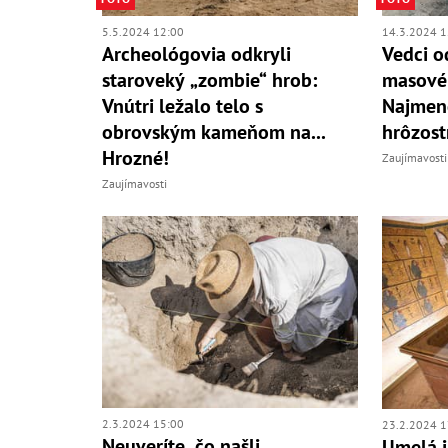
14.3.2024 1
5.5.2024 12:00
Vedci od
Archeológovia odkryli
masové 
staroveký „zombie“ hrob:
Najmenej
Vnútri ležalo telo s
hrôzost
obrovským kameňom na...
Hrozné!
Zaujímavosti
Zaujímavosti
2.3.2024 15:00
23.2.2024 1
Neuveríte, čo našli
Umelá i