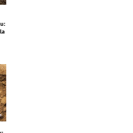
u:
la
v: