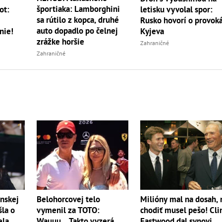
športiaka: Lamborghini
ot:
letisku vyvolal spor:
sa rútilo z kopca, druhé
Rusko hovorí o provoká
auto dopadlo po čelnej
nie!
Kyjeva
zrážke horšie
Zahraničné
Zahraničné
nskej
Belohorcovej telo
Milióny mal na dosah, 
šla o
vymenil za TOTO:
chodiť musel pešo! Cli
la...
Wauuu... Takto vyzerá
Eastwood dal synovi