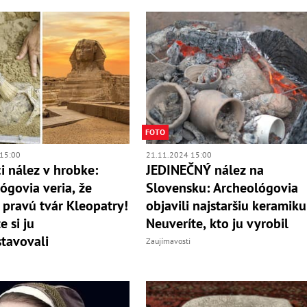
FOTO
15:00
21.11.2024 15:00
i nález v hrobke:
JEDINEČNÝ nález na
ógovia veria, že
Slovensku: Archeológovia
i pravú tvár Kleopatry!
objavili najstaršiu keramiku
e si ju
Neuveríte, kto ju vyrobil
tavovali
Zaujímavosti