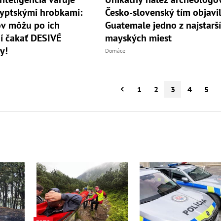
yptskými hrobkami:
Česko-slovenský tím objavil
v môžu po ich
Guatemale jedno z najstarš
í čakať DESIVÉ
mayských miest
y!
Domáce
1
2
3
4
5