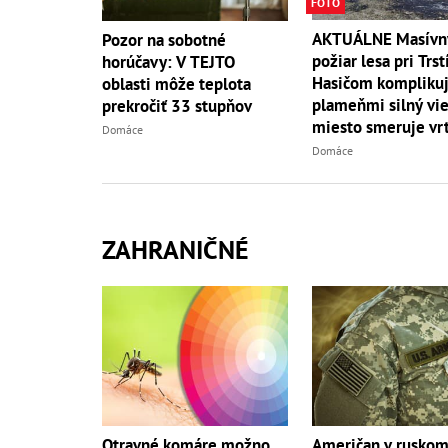
FOTO
AKTUÁLNE Masívn
Pozor na sobotné
požiar lesa pri Trst
horúčavy: V TEJTO
Hasičom komplikuj
oblasti môže teplota
plameňmi silný vieto
prekročiť 33 stupňov
miesto smeruje vrt
Domáce
Domáce
ZAHRANIČNÉ
Otravné komáre možno
Američan v rusko