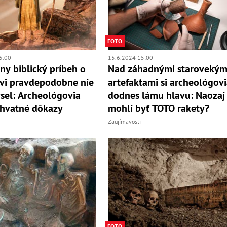
FOTO
5:00
15.6.2024 15:00
ny biblický príbeh o
Nad záhadnými starovekým
vi pravdepodobne nie
artefaktami si archeológov
sel: Archeológovia
dodnes lámu hlavu: Naozaj
chvatné dôkazy
mohli byť TOTO rakety?
Zaujímavosti
FOTO