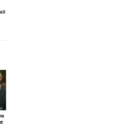
cii
no
nt