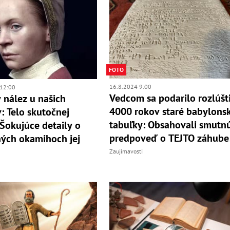
FOTO
16.8.2024 9:00
12:00
Vedcom sa podarilo rozlúšt
 nález u našich
4000 rokov staré babylons
: Telo skutočnej
tabuľky: Obsahovali smutn
 Šokujúce detaily o
predpoveď o TEJTO záhube
ých okamihoch jej
Zaujímavosti