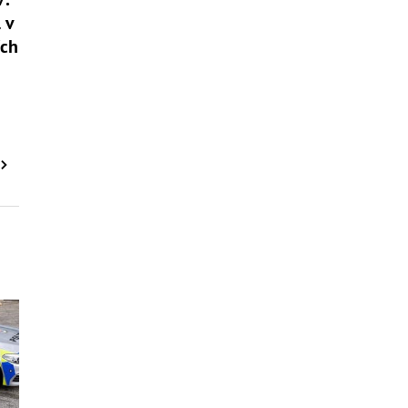
 v
ích