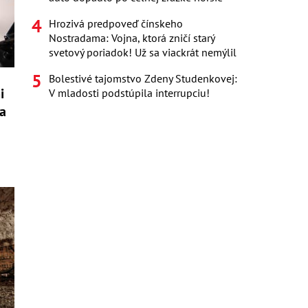
Hrozivá predpoveď čínskeho
Nostradama: Vojna, ktorá zničí starý
svetový poriadok! Už sa viackrát nemýlil
Bolestivé tajomstvo Zdeny Studenkovej:
i
V mladosti podstúpila interrupciu!
ia