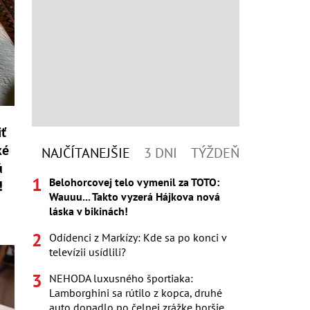
iť
ké
NAJČÍTANEJŠIE
3 DNI
TÝŽDEŇ
ú
Belohorcovej telo vymenil za TOTO:
!
Wauuu... Takto vyzerá Hájkova nová
láska v bikinách!
Odídenci z Markízy: Kde sa po konci v
televízii usídlili?
NEHODA luxusného športiaka:
Lamborghini sa rútilo z kopca, druhé
auto dopadlo po čelnej zrážke horšie