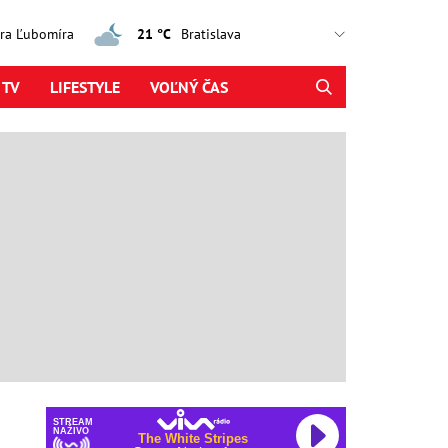
jtra Ľubomíra
21 °C
 TV
LIFESTYLE
VOĽNÝ ČAS
STREAM
NAŽIVO
The White Stripes