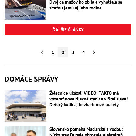
Dvojica mužov ho zbila a vyhrážala sa
smrťou jemu aj jeho rodine
ĎALŠIE ČLÁNKY
1
2
3
4
DOMÁCE SPRÁVY
Železnice ukázali VIDEO: TAKTO má
vyzerať nová Hlavná stanica v Bratislave!
Detský kútik aj bezbarierové toalety
Slovensko pomáha Maďarsku s vodou:
Nízky stav Dunaja ohrozuje elektráreň