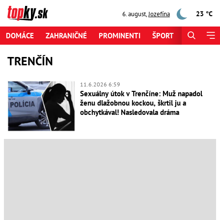
23 °C
6. august
,
Jozefína
DOMÁCE
ZAHRANIČNÉ
PROMINENTI
ŠPORT
ZAUJÍMAV
TRENČÍN
11.6.2026 6:59
Sexuálny útok v Trenčíne: Muž napadol
ženu dlažobnou kockou, škrtil ju a
obchytkával! Nasledovala dráma