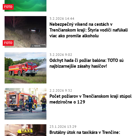
FOTO
3.2.2026 14:44
Nebezpečný víkend na cestách v
Trenčianskom kraji: Štyria vodiči nafúkali
viac ako promile alkoholu
FOTO
3.2.2026 9:02
Odchyt hada či požiar balóna: TOTO sú
najbizarnejšie zásahy hasičov!
2.2.2026 9:32
Počet požiarov v Trenčianskom kraji stúpol
medziročne o 129
23.1.2026 13:29
Brutálny útok na taxikára v Trenčíne: