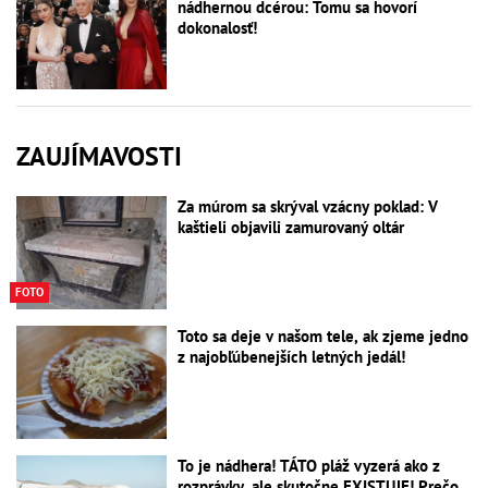
nádhernou dcérou: Tomu sa hovorí
dokonalosť!
ZAUJÍMAVOSTI
Za múrom sa skrýval vzácny poklad: V
kaštieli objavili zamurovaný oltár
FOTO
Toto sa deje v našom tele, ak zjeme jedno
z najobľúbenejších letných jedál!
To je nádhera! TÁTO pláž vyzerá ako z
rozprávky, ale skutočne EXISTUJE! Prečo