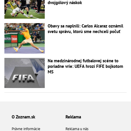
dvojgólový náskok
Obavy sa naplnili: Carlos Alcaraz oznámil
svetu správu, ktorú sme nechceli počuť
Na medzinárodnej futbalovej scéne to
poriadne vrie: UEFA hrozí FIFE bojkotom
MS
O Zoznam.sk
Reklama
Právne informácie
Reklama u nás