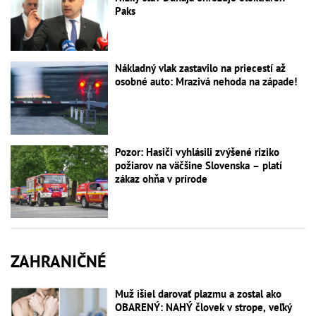
Paks
Nákladný vlak zastavilo na priecestí až
osobné auto: Mrazivá nehoda na západe!
Pozor: Hasiči vyhlásili zvýšené riziko
požiarov na väčšine Slovenska – platí
zákaz ohňa v prírode
ZAHRANIČNÉ
Muž išiel darovať plazmu a zostal ako
OBARENÝ: NAHÝ človek v strope, veľký