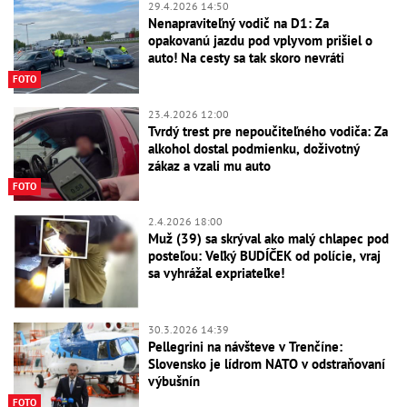
29.4.2026 14:50
Nenapraviteľný vodič na D1: Za
opakovanú jazdu pod vplyvom prišiel o
auto! Na cesty sa tak skoro nevráti
FOTO
23.4.2026 12:00
Tvrdý trest pre nepoučiteľného vodiča: Za
alkohol dostal podmienku, doživotný
zákaz a vzali mu auto
FOTO
2.4.2026 18:00
Muž (39) sa skrýval ako malý chlapec pod
posteľou: Veľký BUDÍČEK od polície, vraj
sa vyhrážal expriateľke!
30.3.2026 14:39
Pellegrini na návšteve v Trenčíne:
Slovensko je lídrom NATO v odstraňovaní
výbušnín
FOTO