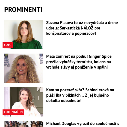
PROMINENTI
Zuzana Fialová to už nevydržala a drsne
udrela: Sarkastická NÁLOŽ pre
konšpirátorov a popieračov!
FOTO
Mala zomrieť na pódiu! Ginger Spice
prežila vyhrážky teroristu, kolaps na
vrchole slávy aj poníženie v spálni
Kam sa pozerať skôr? Schindlerová na
pláži iba v bikinách... Z jej bujného
dekoltu odpadnete!
FOTO VNÚTRI
Michael Douglas vyrazil do spoločnosti s