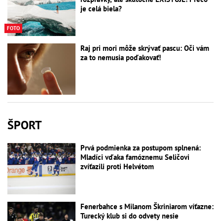
je celá biela?
FOTO
Raj pri mori môže skrývať pascu: Oči vám
za to nemusia poďakovať!
ŠPORT
Prvá podmienka za postupom splnená:
Mladíci vďaka famóznemu Seličovi
zvíťazili proti Helvétom
Fenerbahce s Milanom Škriniarom víťazne:
Turecký klub si do odvety nesie