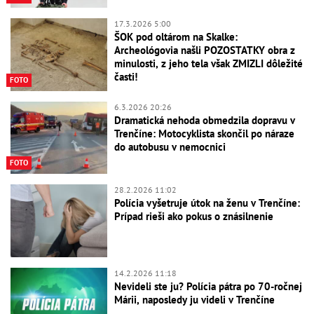
17.3.2026 5:00
ŠOK pod oltárom na Skalke:
Archeológovia našli POZOSTATKY obra z
minulosti, z jeho tela však ZMIZLI dôležité
časti!
FOTO
6.3.2026 20:26
Dramatická nehoda obmedzila dopravu v
Trenčíne: Motocyklista skončil po náraze
do autobusu v nemocnici
FOTO
28.2.2026 11:02
Polícia vyšetruje útok na ženu v Trenčíne:
Prípad rieši ako pokus o znásilnenie
14.2.2026 11:18
Nevideli ste ju? Polícia pátra po 70-ročnej
Márii, naposledy ju videli v Trenčíne