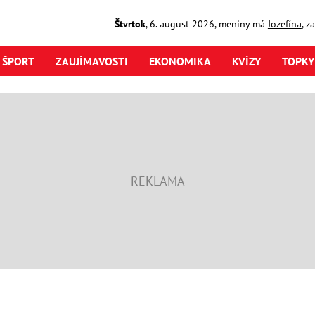
Štvrtok
,
6. august
2026
,
meniny má
Jozefína
, z
ŠPORT
ZAUJÍMAVOSTI
EKONOMIKA
KVÍZY
TOPKY