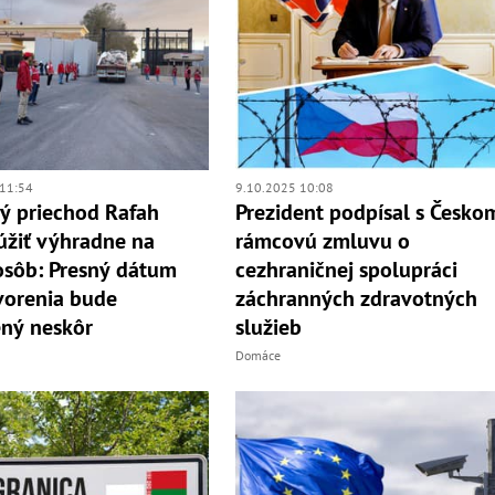
11:54
9.10.2025 10:08
ý priechod Rafah
Prezident podpísal s Česko
úžiť výhradne na
rámcovú zmluvu o
sôb: Presný dátum
cezhraničnej spolupráci
vorenia bude
záchranných zdravotných
ný neskôr
služieb
Domáce