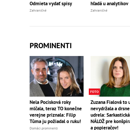
Odmieta vydať spisy
hľadá u analytikov
Zahraničné
Zahraničné
PROMINENTI
FOTO
Nela Pocisková roky
Zuzana Fialová to 
mlčala, teraz TO konečne
nevydržala a drsne
verejne priznala: Filip
udrela: Sarkastická
Tůma ju požiadal o ruku!
NÁLOŽ pre konšpir
a popieračov!
Domáci prominenti