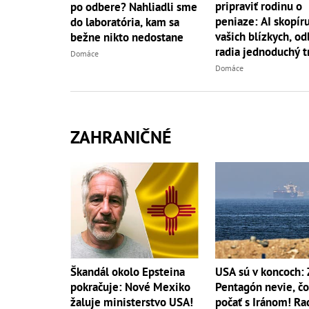
pripraviť rodinu o
po odbere? Nahliadli sme
peniaze: AI skopíru
do laboratória, kam sa
vašich blízkych, od
bežne nikto nedostane
radia jednoduchý t
Domáce
Domáce
ZAHRANIČNÉ
Škandál okolo Epsteina
USA sú v koncoch: 
pokračuje: Nové Mexiko
Pentagón nevie, čo
žaluje ministerstvo USA!
počať s Iránom! Ra