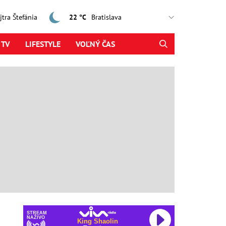
ajtra Štefánia
22 °C
 TV
LIFESTYLE
VOĽNÝ ČAS
STREAM
NAŽIVO
King Shaolin