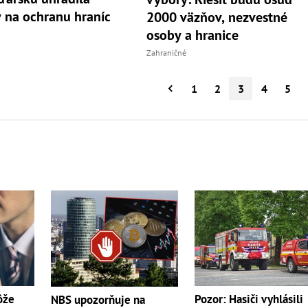
 na ochranu hraníc
2000 väzňov, nezvestné
osoby a hranice
Zahraničné
1
2
3
4
5
ôže
Pozor: Hasiči vyhlásili
NBS upozorňuje na