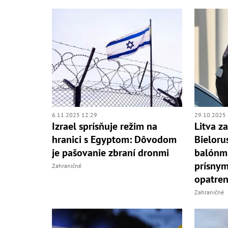
6.11.2025 12:29
29.10.2025 
Izrael sprísňuje režim na
Litva z
hranici s Egyptom: Dôvodom
Bieloru
je pašovanie zbraní dronmi
balónmi
prísny
Zahraničné
opatre
Zahraničné