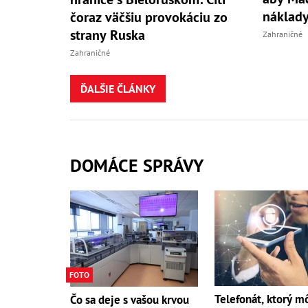
náklady
čoraz väčšiu provokáciu zo
strany Ruska
Zahraničné
Zahraničné
ĎALŠIE ČLÁNKY
DOMÁCE SPRÁVY
FOTO
Telefonát, ktorý m
Čo sa deje s vašou krvou