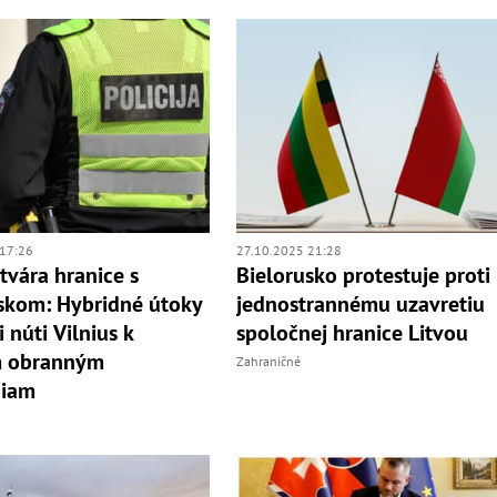
17:26
27.10.2025 21:28
atvára hranice s
Bielorusko protestuje proti
skom: Hybridné útoky
jednostrannému uzavretiu
 núti Vilnius k
spoločnej hranice Litvou
m obranným
Zahraničné
niam