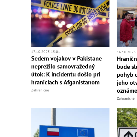
17.10.2025 15:01
16.10.2025 
Sedem vojakov v Pakistane
Hraničn
neprežilo samovražedný
bude sl
útok: K incidentu došlo pri
pohyb o
hraniciach s Afganistanom
jeho ot
oznáme
Zahraničné
Zahraničné