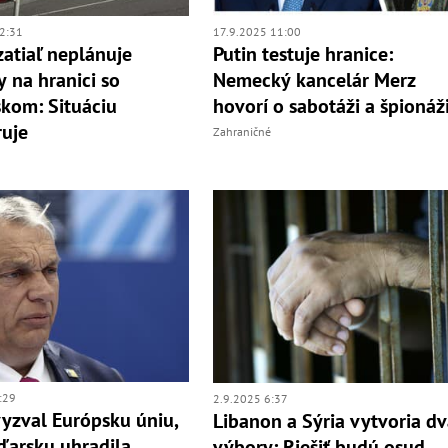
2:31
17.9.2025 11:00
zatiaľ neplánuje
Putin testuje hranice:
y na hranici so
Nemecký kancelár Merz
kom: Situáciu
hovorí o sabotáži a špionáž
uje
Zahraničné
:29
2.9.2025 6:37
yzval Európsku úniu,
Libanon a Sýria vytvoria d
arsku uhradila
výbory: Riešiť budú osud