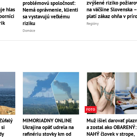
zvýšené riziko požiaro
problémovú spoločnosť:
je hlas
na väčšine Slovenska 
Nemá oprávnenie, klienti
borníci
platí zákaz ohňa v prír
sa vystavujú veľkému
rik
riziku
Regióny
Domáce
FOTO
Zúfalý
MIMORIADNY ONLINE
Muž išiel darovať pla
 si
Ukrajina opäť udrela na
a zostal ako OBARENÝ:
dy
rafinériu stovky km od
NAHÝ človek v strope,