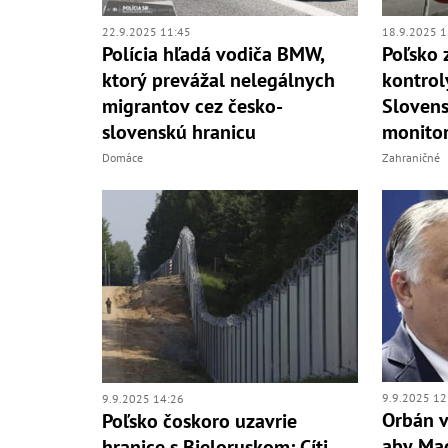
22.9.2025 11:45
18.9.2025 1
Polícia hľadá vodiča BMW,
Poľsko 
ktorý prevážal nelegálnych
kontrol
migrantov cez česko-
Slovens
slovenskú hranicu
monitor
Domáce
Zahraničné
9.9.2025 12
9.9.2025 14:26
Orbán v
Poľsko čoskoro uzavrie
aby Maď
hranice s Bieloruskom: Cíti