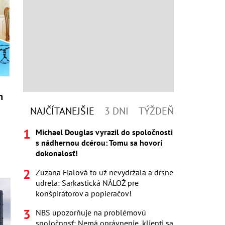
m
NAJČÍTANEJŠIE
3 DNI
TÝŽDEŇ
Michael Douglas vyrazil do spoločnosti
s nádhernou dcérou: Tomu sa hovorí
dokonalosť!
Zuzana Fialová to už nevydržala a drsne
udrela: Sarkastická NÁLOŽ pre
konšpirátorov a popieračov!
NBS upozorňuje na problémovú
spoločnosť: Nemá oprávnenie, klienti sa