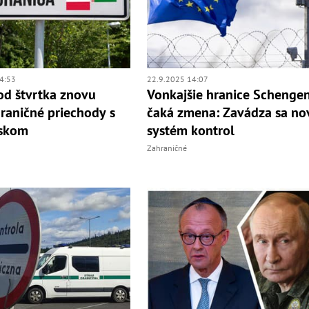
4:53
22.9.2025 14:07
od štvrtka znovu
Vonkajšie hranice Schenge
hraničné priechody s
čaká zmena: Zavádza sa no
uskom
systém kontrol
Zahraničné