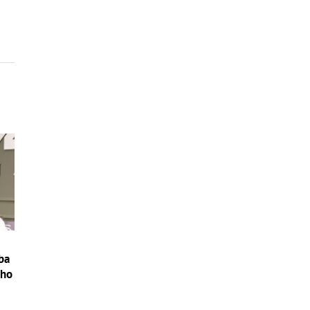
ba
ého