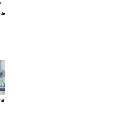
v
–
ode
zmu