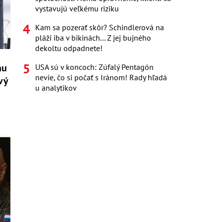
vystavujú veľkému riziku
Kam sa pozerať skôr? Schindlerová na
pláži iba v bikinách... Z jej bujného
dekoltu odpadnete!
nu
USA sú v koncoch: Zúfalý Pentagón
nevie, čo si počať s Iránom! Rady hľadá
vý
u analytikov