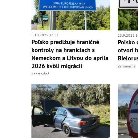
5.10.2025 13:51
23.9.2025 1
Poľsko predlžuje hraničné
Poľsko 
kontroly na hraniciach s
otvorí 
Nemeckom a Litvou do apríla
Bielor
2026 kvôli migrácii
Zahraničné
Zahraničné