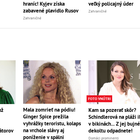
hraníc! Kyjev získa
veľký policajný úder
zabavené plavidlo Rusov
Zahraničné
Zahraničné
FOTO VNÚTRI
Mala zomrieť na pódiu!
už
Kam sa pozerať skôr?
Ginger Spice prežila
Schindlerová na pláži i
vyhrážky teroristu, kolaps
v bikinách... Z jej bujn
na vrchole slávy aj
átorov
dekoltu odpadnete!
poníženie v spálni
Domáci prominenti