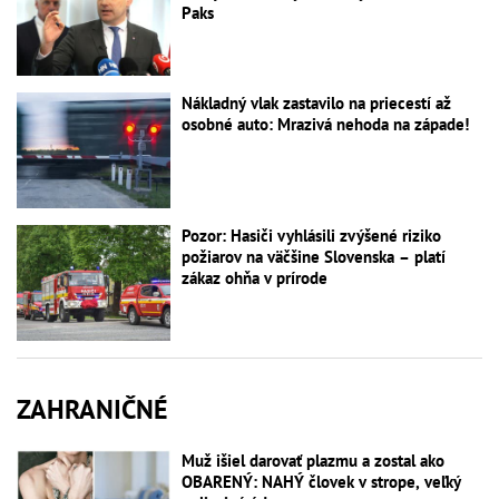
Paks
Nákladný vlak zastavilo na priecestí až
osobné auto: Mrazivá nehoda na západe!
Pozor: Hasiči vyhlásili zvýšené riziko
požiarov na väčšine Slovenska – platí
zákaz ohňa v prírode
ZAHRANIČNÉ
Muž išiel darovať plazmu a zostal ako
OBARENÝ: NAHÝ človek v strope, veľký