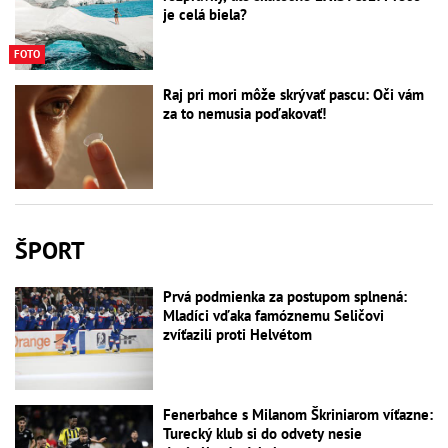
je celá biela?
FOTO
Raj pri mori môže skrývať pascu: Oči vám
za to nemusia poďakovať!
ŠPORT
Prvá podmienka za postupom splnená:
Mladíci vďaka famóznemu Seličovi
zvíťazili proti Helvétom
Fenerbahce s Milanom Škriniarom víťazne:
Turecký klub si do odvety nesie