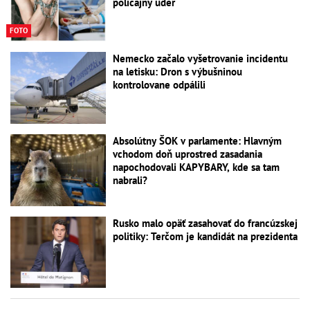
policajný úder
FOTO
Nemecko začalo vyšetrovanie incidentu
na letisku: Dron s výbušninou
kontrolovane odpálili
Absolútny ŠOK v parlamente: Hlavným
vchodom doň uprostred zasadania
napochodovali KAPYBARY, kde sa tam
nabrali?
Rusko malo opäť zasahovať do francúzskej
politiky: Terčom je kandidát na prezidenta