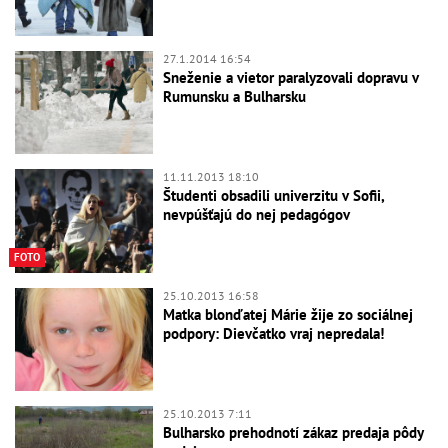
27.1.2014 16:54
Sneženie a vietor paralyzovali dopravu v
Rumunsku a Bulharsku
11.11.2013 18:10
Študenti obsadili univerzitu v Sofii,
nevpúšťajú do nej pedagógov
FOTO
25.10.2013 16:58
Matka blonďatej Márie žije zo sociálnej
podpory: Dievčatko vraj nepredala!
25.10.2013 7:11
Bulharsko prehodnotí zákaz predaja pôdy