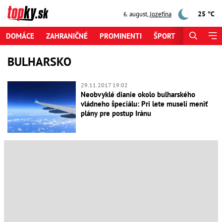
25 °C
6. august
,
Jozefína
DOMÁCE
ZAHRANIČNÉ
PROMINENTI
ŠPORT
ZAUJÍMAV
BULHARSKO
29.11.2017 19:02
Neobvyklé dianie okolo bulharského
vládneho špeciálu: Pri lete museli meniť
plány pre postup Iránu