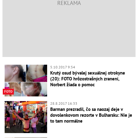
5.10.2017 9:54
Krutý osud bývalej sexuálnej otrokyne
(20): FOTO hrôzostrašných zranení,
Norbert žiada o pomoc
FOTO
28.8.2017 16:33
Barman prezradil, čo sa naozaj deje v
dovolenkovom rezorte v Bulharsku: Nie je
to tam normálne