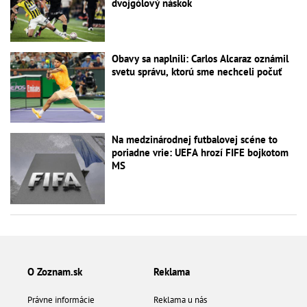
dvojgólový náskok
Obavy sa naplnili: Carlos Alcaraz oznámil
svetu správu, ktorú sme nechceli počuť
Na medzinárodnej futbalovej scéne to
poriadne vrie: UEFA hrozí FIFE bojkotom
MS
O Zoznam.sk
Reklama
Právne informácie
Reklama u nás