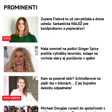
PROMINENTI
Zuzana Fialová to už nevydržala a drsne
udrela: Sarkastická NÁLOŽ pre
konšpirátorov a popieračov!
FOTO
Mala zomrieť na pódiu! Ginger Spice
prežila vyhrážky teroristu, kolaps na
vrchole slávy aj poníženie v spálni
Kam sa pozerať skôr? Schindlerová na
pláži iba v bikinách... Z jej bujného
dekoltu odpadnete!
FOTO VNÚTRI
Michael Douglas vyrazil do spoločnosti s