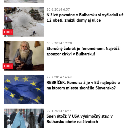
20.6.2014 6:37
Ničivé povodne v Bulharsku si vyžiadali už
12 obetí, zmizli domy aj ulice
FOTO
30.5.2014 12:20
Storočný žobrák je fenoménom: Najväčší
sponzor cirkvi v Bulharsku!
FOTO
27.3.2014 14:49
REBRÍČEK: Komu sa žije v EÚ najlepšie a
na ktorom mieste skončilo Slovensko?
29.1.2014 16:11
Sneh útočí: V USA výnimočný stav, v
Bulharsku obete na životoch