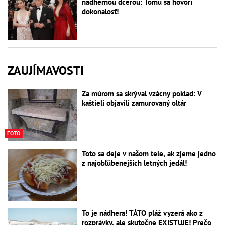
nádhernou dcérou: Tomu sa hovorí
dokonalosť!
ZAUJÍMAVOSTI
Za múrom sa skrýval vzácny poklad: V
kaštieli objavili zamurovaný oltár
FOTO
Toto sa deje v našom tele, ak zjeme jedno
z najobľúbenejších letných jedál!
To je nádhera! TÁTO pláž vyzerá ako z
rozprávky, ale skutočne EXISTUJE! Prečo