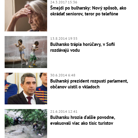
24.3.2017 15:36
Šmejdi po bulharsky: Nový spôsob, ako
okrádať seniorov, teror po telefóne
13.8.2014 19:55
Bulharsko trápia horúčavy, v Sofii
rozdávajú vodu
30.6.2014 6:48
Bulharský prezident rozpustí parlament,
občanov uistil o vkladoch
21.6.2014 12:41
Bulharsku hrozia ďalšie povodne,
evakuovali viac ako tisíc turistov