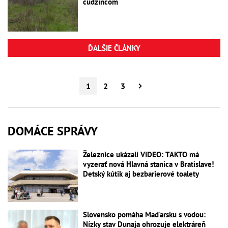
cudzincom
ĎALŠIE ČLÁNKY
1
2
3
DOMÁCE SPRÁVY
Železnice ukázali VIDEO: TAKTO má
vyzerať nová Hlavná stanica v Bratislave!
Detský kútik aj bezbarierové toalety
Slovensko pomáha Maďarsku s vodou:
Nízky stav Dunaja ohrozuje elektráreň