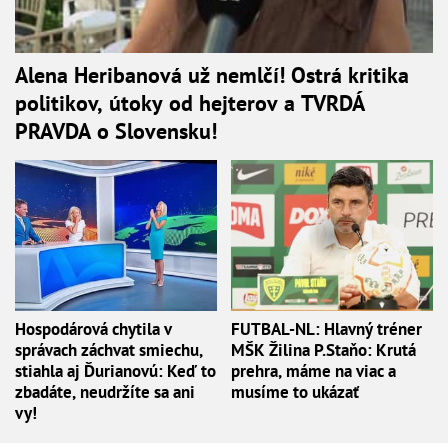
Alena Heribanová už nemlčí! Ostrá kritika
politikov, útoky od hejterov a TVRDÁ
PRAVDA o Slovensku!
Hospodárová chytila v
FUTBAL-NL: Hlavný tréner
správach záchvat smiechu,
MŠK Žilina P.Staňo: Krutá
stiahla aj Ďurianovú: Keď to
prehra, máme na viac a
zbadáte, neudržíte sa ani
musíme to ukázať
vy!