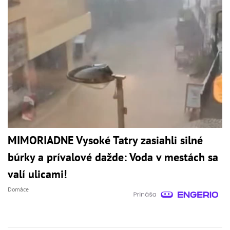
MIMORIADNE Vysoké Tatry zasiahli silné
búrky a prívalové dažde: Voda v mestách sa
valí ulicami!
Domáce