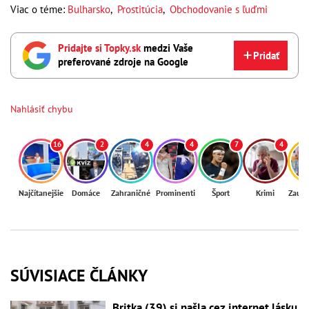
Viac o téme:
Bulharsko
,
Prostitúcia
,
Obchodovanie s ľuďmi
Pridajte si Topky.sk
medzi Vaše
Pridať
preferované zdroje na Google
Nahlásiť chybu
16
2
4
4
7
4
Najčítanejšie
Domáce
Zahraničné
Prominenti
Šport
Krimi
Zaují
SÚVISIACE ČLÁNKY
Britka (39) si našla cez internet lásku