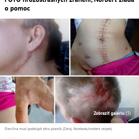
o pomoc
Zobraziť galériu
(3)
Dievčina musí podstúpiť sériu plastík (Zdroj: facebook/norbert ceipek)