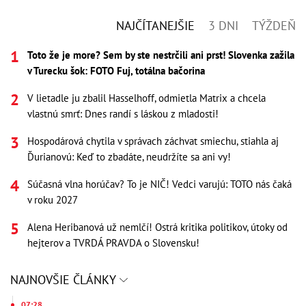
NAJČÍTANEJŠIE
3 DNI
TÝŽDEŇ
Toto že je more? Sem by ste nestrčili ani prst! Slovenka zažila
v Turecku šok: FOTO Fuj, totálna bačorina
V lietadle ju zbalil Hasselhoff, odmietla Matrix a chcela
vlastnú smrť: Dnes randí s láskou z mladosti!
Hospodárová chytila v správach záchvat smiechu, stiahla aj
Ďurianovú: Keď to zbadáte, neudržíte sa ani vy!
Súčasná vlna horúčav? To je NIČ! Vedci varujú: TOTO nás čaká
v roku 2027
Alena Heribanová už nemlčí! Ostrá kritika politikov, útoky od
hejterov a TVRDÁ PRAVDA o Slovensku!
NAJNOVŠIE ČLÁNKY
07:28