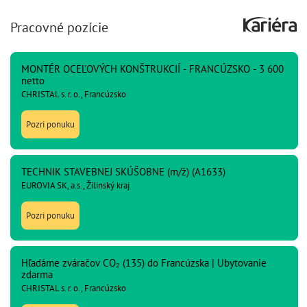
Pracovné pozície
MONTÉR OCEĽOVÝCH KONŠTRUKCIÍ - FRANCÚZSKO - 3 600
netto
CHRISTAL s. r. o., Francúzsko
Pozri ponuku
TECHNIK STAVEBNEJ SKÚŠOBNE (m/ž) (A1633)
EUROVIA SK, a.s., Žilinský kraj
Pozri ponuku
Hľadáme zváračov CO₂ (135) do Francúzska | Ubytovanie
zdarma
CHRISTAL s. r. o., Francúzsko