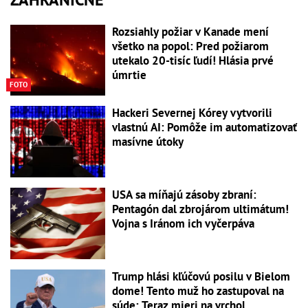
Rozsiahly požiar v Kanade mení
všetko na popol: Pred požiarom
utekalo 20-tisíc ľudí! Hlásia prvé
úmrtie
FOTO
Hackeri Severnej Kórey vytvorili
vlastnú AI: Pomôže im automatizovať
masívne útoky
USA sa míňajú zásoby zbraní:
Pentagón dal zbrojárom ultimátum!
Vojna s Iránom ich vyčerpáva
Trump hlási kľúčovú posilu v Bielom
dome! Tento muž ho zastupoval na
súde: Teraz mieri na vrchol