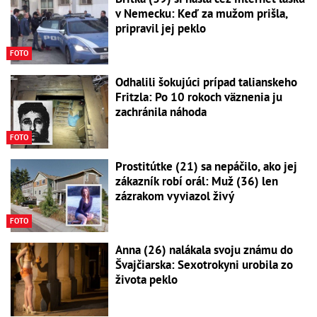
v Nemecku: Keď za mužom prišla,
pripravil jej peklo
FOTO
Odhalili šokujúci prípad talianskeho
Fritzla: Po 10 rokoch väznenia ju
zachránila náhoda
FOTO
Prostitútke (21) sa nepáčilo, ako jej
zákazník robí orál: Muž (36) len
zázrakom vyviazol živý
FOTO
Anna (26) nalákala svoju známu do
Švajčiarska: Sexotrokyni urobila zo
života peklo