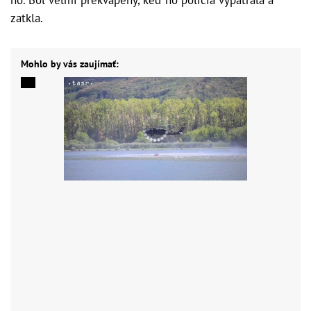
zatkla.
Mohlo by vás zaujímať: