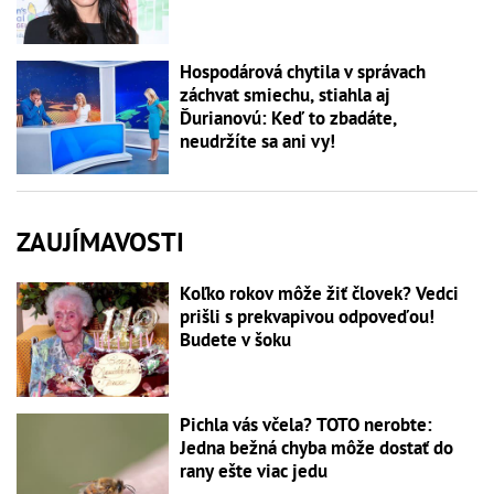
Hospodárová chytila v správach
záchvat smiechu, stiahla aj
Ďurianovú: Keď to zbadáte,
neudržíte sa ani vy!
ZAUJÍMAVOSTI
Koľko rokov môže žiť človek? Vedci
prišli s prekvapivou odpoveďou!
Budete v šoku
Pichla vás včela? TOTO nerobte:
Jedna bežná chyba môže dostať do
rany ešte viac jedu