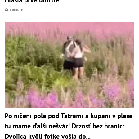
Hlásia prvé úmrtie
Zahraničné
Po ničení pola pod Tatrami a kúpaní v plese
tu máme ďalší nešvár! Drzosť bez hraníc:
Dvojica kvôli fotke vošla do...