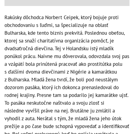
Rakúsky dôchodca Norbert Ceipek, ktorý bojuje proti
obchodovaniu s ľuďmi, sa špecializuje na oblasť
Bulharska, kde tento biznis prekvitá. Poslednou obeťou,
ktorej sa snaží charitatívna organizácia pomôcť, je
dvadsaťročná dievčina. Tej v Holandsku istý mladík
ponúkol prácu. Naivne mu dôverovala, odovzdala svoj pas
a vzápätí bola prinútená pracovať ako prostitútka polu
s ďalšími dvoma dievčinami z Nigérie a kamarátkou
z Bulharska. Mladá žena tvrdí, že boli pod neustálym
dozorom pasáka, ktorý ich dokonca prenasledoval do
rodnej krajiny. Presne tam sa podarilo jej kamarátke ujsť.
To pasáka neskutočne naštvalo a svoju zlosť si
následne vyvŕšil práve na nej. Brutálne ju zmlátil a
vyhodil z auta. Nerátal s tým, že mladá žena jeho útok
prežije a po čase bude schopná vypovedať a identifikovať
ho. Bol veľmi prekvapený, keď ho polícia vypátrala a