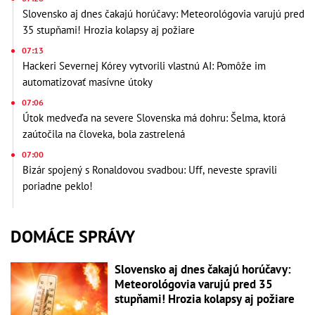
Slovensko aj dnes čakajú horúčavy: Meteorológovia varujú pred
35 stupňami! Hrozia kolapsy aj požiare
07:13
Hackeri Severnej Kórey vytvorili vlastnú AI: Pomôže im
automatizovať masívne útoky
07:06
Útok medveďa na severe Slovenska má dohru: Šelma, ktorá
zaútočila na človeka, bola zastrelená
07:00
Bizár spojený s Ronaldovou svadbou: Uff, neveste spravili
poriadne peklo!
DOMÁCE SPRÁVY
Slovensko aj dnes čakajú horúčavy:
Meteorológovia varujú pred 35
stupňami! Hrozia kolapsy aj požiare