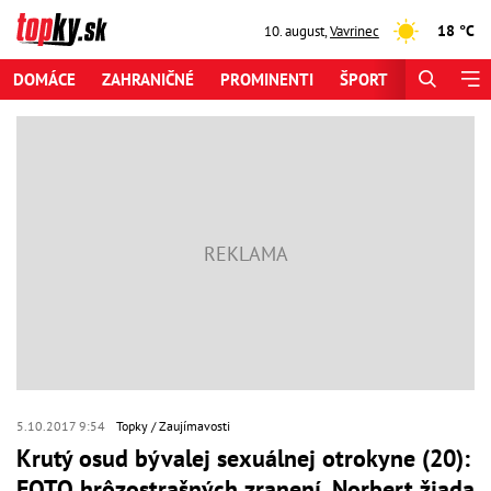
18 °C
10. august
,
Vavrinec
DOMÁCE
ZAHRANIČNÉ
PROMINENTI
ŠPORT
ZAUJÍMAV
5.10.2017 9:54
Topky
Zaujímavosti
Krutý osud bývalej sexuálnej otrokyne (20):
FOTO hrôzostrašných zranení, Norbert žiada