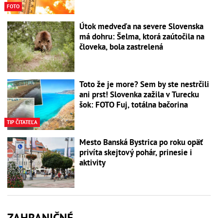
FOTO
Útok medveďa na severe Slovenska
má dohru: Šelma, ktorá zaútočila na
človeka, bola zastrelená
Toto že je more? Sem by ste nestrčili
ani prst! Slovenka zažila v Turecku
šok: FOTO Fuj, totálna bačorina
TIP ČITATEĽA
Mesto Banská Bystrica po roku opäť
privíta skejtový pohár, prinesie i
aktivity
ZAHRANIČNÉ