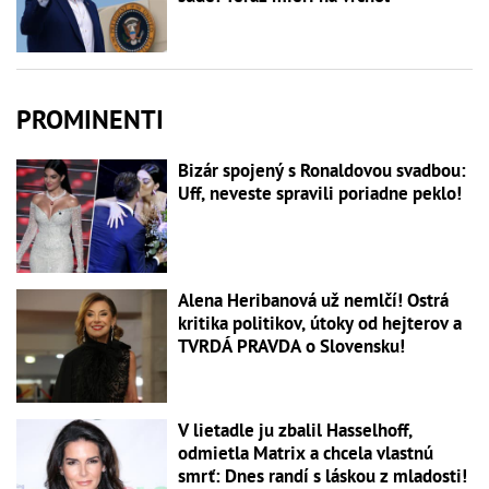
PROMINENTI
Bizár spojený s Ronaldovou svadbou:
Uff, neveste spravili poriadne peklo!
Alena Heribanová už nemlčí! Ostrá
kritika politikov, útoky od hejterov a
TVRDÁ PRAVDA o Slovensku!
V lietadle ju zbalil Hasselhoff,
odmietla Matrix a chcela vlastnú
smrť: Dnes randí s láskou z mladosti!