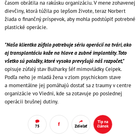
časom obrátila na rakúsku organizáciu. V mene zohavenej
dievčiny, ktorá túžila po lepšom živote, teraz Norbert
žiada o finančný príspevok, aby mohla podstúpiť potrebné
plastické operácie.
"Naša klientka zúfalo potrebuje sériu operácií na tvári, ako
aj transplantáciu kože na hlave a zubné implantáty. Toto
všetko sú položky, ktoré vysoko prevyšujú náš rozpočet,"
opisuje zúfalý stav Bulharky šéf mimovládky Ceipek.
Podľa neho je mladá žena v zlom psychickom stave
a momentálne jej pomáhajú dostať sa z traumy v centre
organizácie vo Viedni, kde sa zotavuje po poslednej
operácii brušnej dutiny.
Tip na
75
Zdieľať
článok