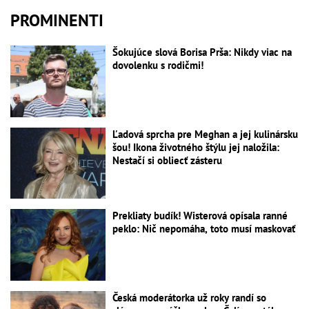
PROMINENTI
Šokujúce slová Borisa Prša: Nikdy viac na
dovolenku s rodičmi!
Ľadová sprcha pre Meghan a jej kulinársku
šou! Ikona životného štýlu jej naložila:
Nestačí si obliecť zásteru
Prekliaty budík! Wisterová opísala ranné
peklo: Nič nepomáha, toto musí maskovať
Česká moderátorka už roky randí so