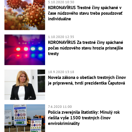
5.10.2020 10:30
KORONAVÍRUS Trestné činy spáchané v
čase núdzového stavu treba posudzovať
individuálne
1.10.2020 12:35
KORONAVÍRUS Za trestné činy spáchané
počas núdzového stavu hrozia prísnejšie
tresty
18.9.2020 13:18
Novela zákona o obetiach trestných činov
je pripravená, tvrdí prezidentka Čaputová
7.6.2020 11:00
Polícia zverejnila štatistiky: Minulý rok
riešila vyše 1500 trestných činov
envirokriminality