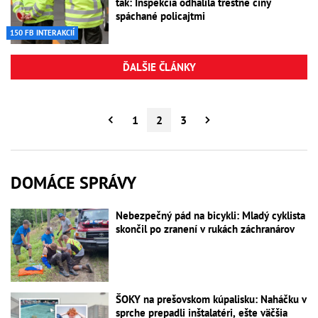
tak: Inšpekcia odhalila trestné činy
spáchané policajtmi
150 FB INTERAKCIÍ
ĎALŠIE ČLÁNKY
1
2
3
DOMÁCE SPRÁVY
Nebezpečný pád na bicykli: Mladý cyklista
skončil po zranení v rukách záchranárov
ŠOKY na prešovskom kúpalisku: Naháčku v
sprche prepadli inštalatéri, ešte väčšia