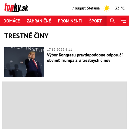
33 °C
7. august
,
Štefánia
DOMÁCE
ZAHRANIČNÉ
PROMINENTI
ŠPORT
ZAUJÍMAV
TRESTNÉ ČINY
17.12.2022 6:11
Výbor Kongresu pravdepodobne odporučí
obviniť Trumpa z 3 trestných činov