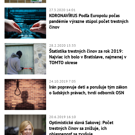
27.3.2020 14:01
KORONAVÍRUS Podľa Europolu počas
pandémie výrazne stúpol počet trestných
činov
28.2.2020 15:33
Štatistika trestných činov za rok 2019:
Najviac ich bolo v Bratislave, najmenej v
TOMTO okrese
24.10.2019 7:05
Irán popravuje deti a porušuje tým zákon
o ľudských právach, tvrdí odborník OSN
20.6.2019 16:10
Optimistické slová Sakovej: Počet
trestných činov sa znižuje, ich
objasnenosť sa zvyšuje