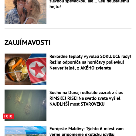
slávnou speváčkou, ale... Čelí neustálemu
hejtu!
ZAUJÍMAVOSTI
Rekordné teploty vyvolali ŠOKUJÚCE rady!
Režim odporúča na horúčavy polievku!
Neuveriteľné, z AKÉHO zvierata
Sucho na Dunaji odhalilo zázrak z čias
RÍMSKEJ RÍŠE! Na svetlo sveta vyšiel
NAJDLHŠÍ most STAROVEKU
FOTO
Európske Maldivy: Týchto 6 miest vám
verne pripomenie exotickú idylku