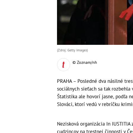
(Zdroj: Getty Images)
© Zoznam/nh
PRAHA – Posledné dva násilné trest
sociálnych sieťach sa tak rozbehla 
Štatistika ale hovorí jasne, podľa 
Slováci, ktorí vedú v rebríčku krimi
Nezisková organizácia In IUSTITIA z
cudzincov na trestnej činnosti v Če