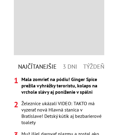
NAJČÍTANEJŠIE
3 DNI
TÝŽDEŇ
Mala zomrieť na pódiu! Ginger Spice
prežila vyhrážky teroristu, kolaps na
vrchole slávy aj poníženie v spálni
Železnice ukázali VIDEO: TAKTO má
vyzerať nová Hlavná stanica v
Bratislave! Detský kútik aj bezbarierové
toalety
Muž išiel darovať plazmu a zostal ako