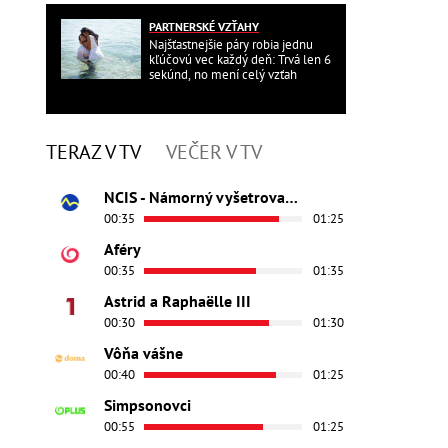
PARTNERSKÉ VZŤAHY
Najšťastnejšie páry robia jednu
kľúčovú vec každý deň: Trvá len 6
sekúnd, no mení celý vzťah
TERAZ V TV
VEČER V TV
NCIS - Námorný vyšetrovací úrad
00:35
01:25
Aféry
00:35
01:35
Astrid a Raphaëlle III
00:30
01:30
Vôňa vášne
00:40
01:25
Simpsonovci
00:55
01:25