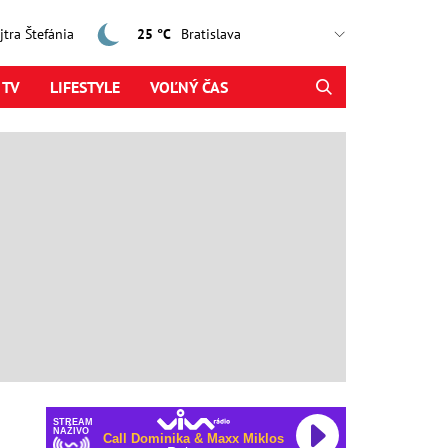
ajtra Štefánia
25 °C
 TV
LIFESTYLE
VOĽNÝ ČAS
STREAM
NAŽIVO
Call Dominika & Maxx Miklos