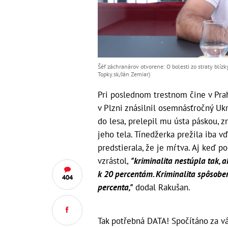
Šéf záchranárov otvorene: O bolesti zo straty blízk
Topky.sk/Ján Zemiar)
Pri poslednom trestnom čine v Pra
v Plzni znásilnil osemnásťročný Ukr
do lesa, prelepil mu ústa páskou, zn
jeho tela. Tínedžerka prežila iba 
predstierala, že je mŕtva. Aj keď p
vzrástol,
"kriminalita nestúpla tak,
k 20 percentám. Kriminalita spôsobe
404
percenta,"
dodal Rakušan.
Tak potřebná DATA! Spočítáno za v