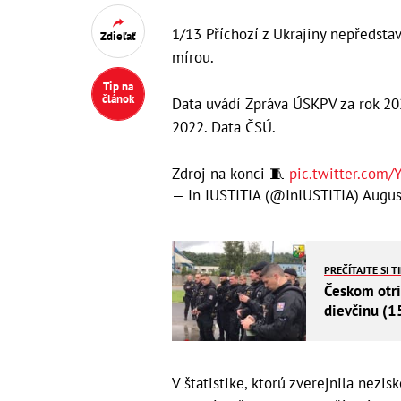
1/13 Příchozí z Ukrajiny nepředstav
Zdieľať
mírou.
Tip na
článok
Data uvádí Zpráva ÚSKPV za rok 202
2022. Data ČSÚ.
Zdroj na konci 🧵
pic.twitter.com
— In IUSTITIA (@InIUSTITIA)
Augus
PREČÍTAJTE SI T
Českom otri
dievčinu (15
V štatistike, ktorú zverejnila nezis