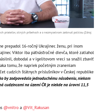
ych priateľov, silných príbehoch a o nezmyselnom zatknutí políciou (Zdroj:
he prepadol 16-ročný Ukrajinec ženu, pri inom
ajinec Viktor iba päťnásťročné dievča, ktoré zatiahol
ásilnil, dobodal a v igelitovom vreci sa snažil zbaviť
vďaka tomu, že napriek početným zraneniam
očet cudzích štátnych príslušníkov v Českej republike
 ako by zodpovedalo jednoduchému násobeniu, niekam
ná cudzincami na území ČR je niekde na úrovni 11,5
ás
@vnitro
a
@Vit_Rakusan