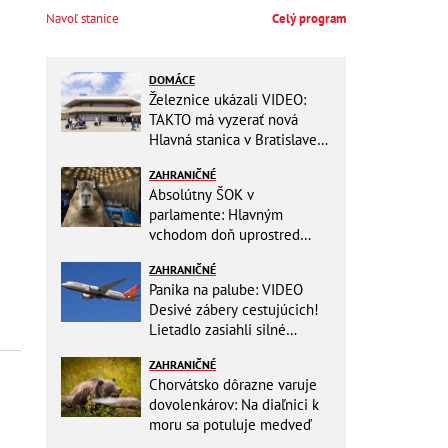
Navoľ stanice
Celý program
DOMÁCE
Železnice ukázali VIDEO:
TAKTO má vyzerať nová
Hlavná stanica v Bratislave!
Detský kútik aj bezbarierové
ZAHRANIČNÉ
toalety
Absolútny ŠOK v
parlamente: Hlavným
vchodom doň uprostred
zasadania napochodovali
ZAHRANIČNÉ
KAPYBARY, kde sa tam
Panika na palube: VIDEO
nabrali?
Desivé zábery cestujúcich!
Lietadlo zasiahli silné
turbulencie! 17 zranených
ZAHRANIČNÉ
Chorvátsko dôrazne varuje
dovolenkárov: Na diaľnici k
moru sa potuluje medveď