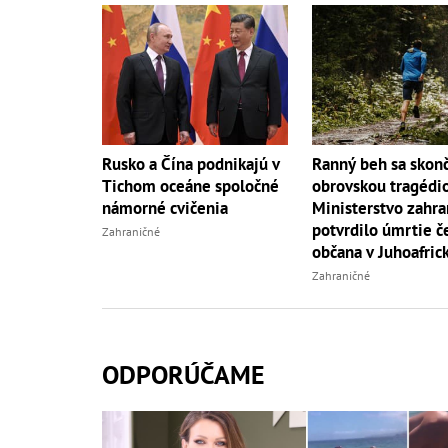
Rusko a Čína podnikajú v
Ranný beh sa skonč
Tichom oceáne spoločné
obrovskou tragédi
námorné cvičenia
Ministerstvo zahra
potvrdilo úmrtie 
Zahraničné
občana v Juhoafric
republike!
Zahraničné
ODPORÚČAME