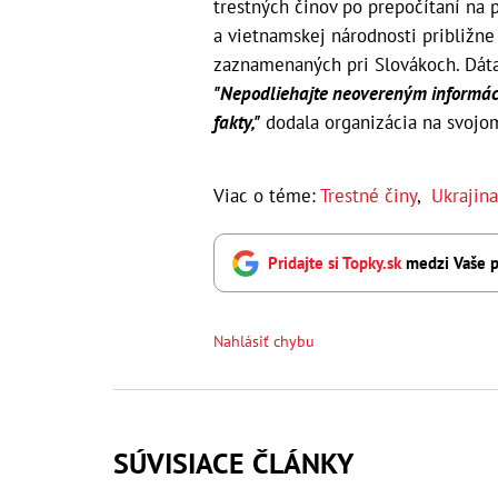
trestných činov po prepočítaní na p
a vietnamskej národnosti približne 
zaznamenaných pri Slovákoch. Dáta
"Nepodliehajte neovereným informáciám
fakty,"
dodala organizácia na svojom
Viac o téme:
Trestné činy
,
Ukrajina
Pridajte si Topky.sk
medzi Vaše p
Nahlásiť chybu
SÚVISIACE ČLÁNKY