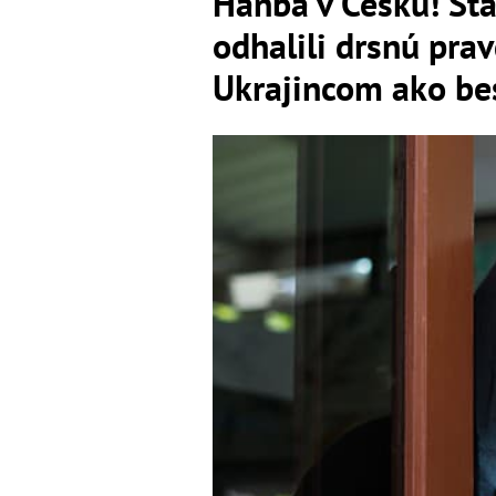
Hanba v Česku! Šta
odhalili drsnú prav
Ukrajincom ako be