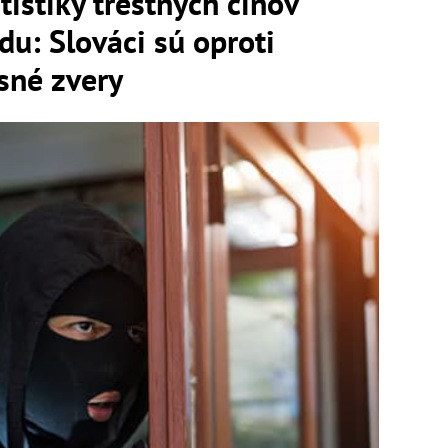
tistiky trestných činov
du: Slováci sú oproti
sné zvery