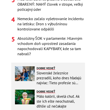
OBARENÝ: NAHÝ človek v strope, veľký
policajný úder
Nemecko začalo vyšetrovanie incidentu
na letisku: Dron s výbušninou
kontrolovane odpálili
Absolútny ŠOK v parlamente: Hlavným
vchodom doň uprostred zasadania
napochodovali KAPYBARY, kde sa tam
nabrali?
DOBRE VEDIEŤ
Slovenské železnice
prezradili, koho dnes hľadajú
najviac: Tieto profesie sú
mimoriadne žiadané
DOBRE VEDIEŤ
Málo kalórií, skvelá chuť. Ak
ste ich ešte neochutnali,
dlhšie už nečakajte