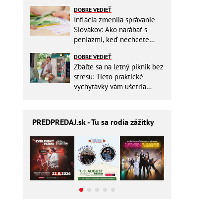
DOBRE VEDIEŤ
Inflácia zmenila správanie
Slovákov: Ako narábať s
peniazmi, keď nechcete
zbytočne riskovať?
DOBRE VEDIEŤ
Zbaľte sa na letný piknik bez
stresu: Tieto praktické
vychytávky vám ušetria
miesto v batohu!
PREDPREDAJ
.sk - Tu sa rodia zážitky