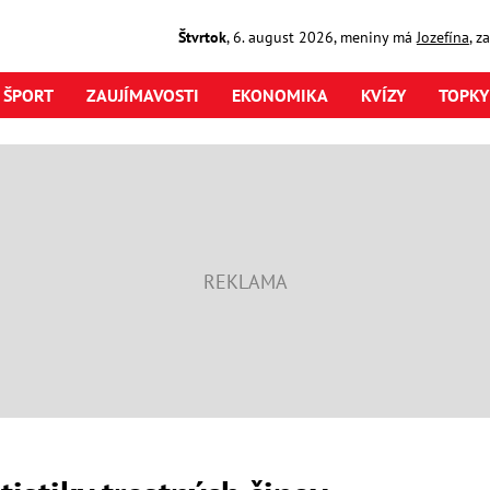
Štvrtok
,
6. august
2026
,
meniny má
Jozefína
, z
ŠPORT
ZAUJÍMAVOSTI
EKONOMIKA
KVÍZY
TOPKY