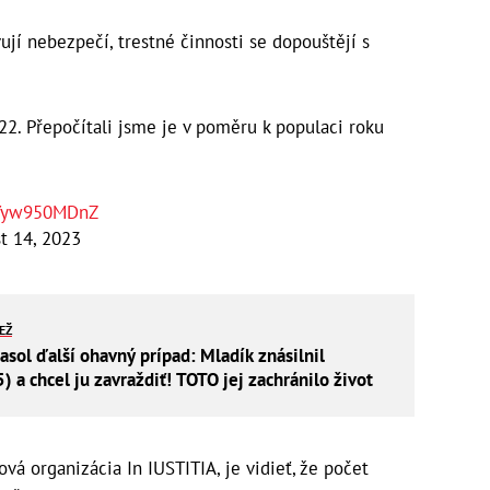
ují nebezpečí, trestné činnosti se dopouštějí s
2. Přepočítali jsme je v poměru k populaci roku
/Yyw950MDnZ
t 14, 2023
IEŽ
asol ďalší ohavný prípad: Mladík znásilnil
) a chcel ju zavraždiť! TOTO jej zachránilo život
ková organizácia In IUSTITIA, je vidieť, že počet