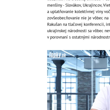
menšiny - Slovákov, Ukrajincov, Vi
a uplatňovanie kolektívnej viny voč
zovšeobecňovanie nie je vôbec na m
Rakušan na tlačovej konferencii, i
ukrajinskej národnosti sa vôbec n
v porovnaní s ostatnými národnos