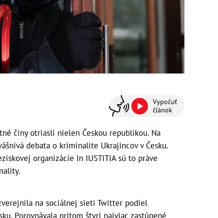
Vypočuť
článok
né činy otriasli nielen Českou republikou. Na
vášnivá debata o kriminalite Ukrajincov v Česku.
neziskovej organizácie In IUSTITIA sú to práve
nality.
verejnila na sociálnej sieti Twitter podiel
sku. Porovnávala pritom štyri najviac zastúpené