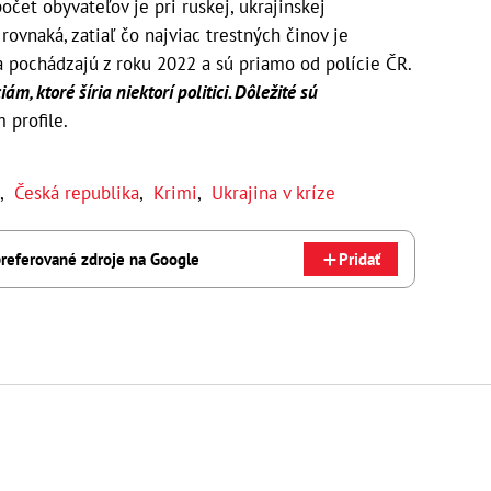
očet obyvateľov je pri ruskej, ukrajinskej
rovnaká, zatiaľ čo najviac trestných činov je
 pochádzajú z roku 2022 a sú priamo od polície ČR.
, ktoré šíria niektorí politici. Dôležité sú
 profile.
,
Česká republika
,
Krimi
,
Ukrajina v kríze
referované zdroje na Google
Pridať