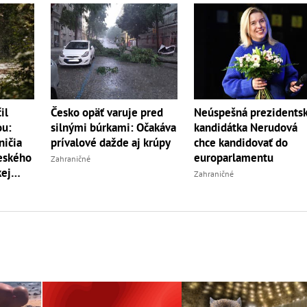
Neúspešná prezidents
il
Česko opäť varuje pred
kandidátka Nerudová
ou:
silnými búrkami: Očakáva
chce kandidovať do
ničia
prívalové dažde aj krúpy
europarlamentu
českého
Zahraničné
kej
Zahraničné