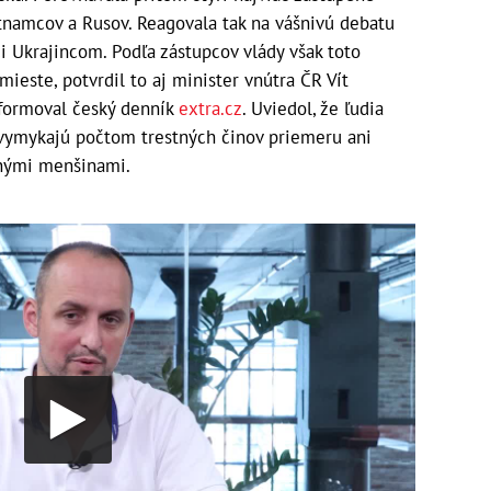
etnamcov a Rusov. Reagovala tak na vášnivú debatu
i Ukrajincom. Podľa zástupcov vlády však toto
ieste, potvrdil to aj minister vnútra ČR Vít
nformoval český denník
extra.cz
. Uviedol, že ľudia
evymykajú počtom trestných činov priemeru ani
tnými menšinami.