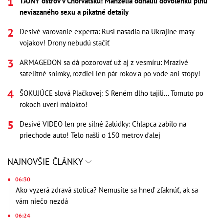
TAJNÝ ostrov v Chorvátsku! Manželia odhalili dovolenku plnú
neviazaného sexu a pikatné detaily
Desivé varovanie experta: Rusi nasadia na Ukrajine masy
vojakov! Drony nebudú stačiť
ARMAGEDON sa dá pozorovať už aj z vesmíru: Mrazivé
satelitné snímky, rozdiel len pár rokov a po vode ani stopy!
ŠOKUJÚCE slová Plačkovej: S Reném dlho tajili... Tomuto po
rokoch uverí málokto!
Desivé VIDEO len pre silné žalúdky: Chlapca zabilo na
priechode auto! Telo našli o 150 metrov ďalej
NAJNOVŠIE ČLÁNKY
06:30
Ako vyzerá zdravá stolica? Nemusíte sa hneď zľaknúť, ak sa
vám niečo nezdá
06:24