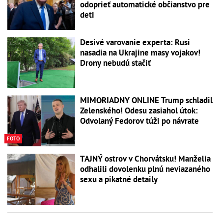
odoprieť automatické občianstvo pre
deti
Desivé varovanie experta: Rusi
nasadia na Ukrajine masy vojakov!
Drony nebudú stačiť
MIMORIADNY ONLINE Trump schladil
Zelenského! Odesu zasiahol útok:
Odvolaný Fedorov túži po návrate
FOTO
TAJNÝ ostrov v Chorvátsku! Manželia
odhalili dovolenku plnú neviazaného
sexu a pikatné detaily