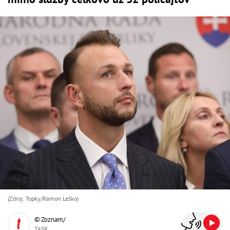
(Zdroj: Topky/Ramon Leško)
© Zoznam/
TASR