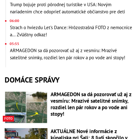
Trump bojuje proti pôrodnej turistike v USA: Novým
nariadením chce odoprieť automatické občianstvo pre deti
06:00
Strach o hviezdu Let's Dance: Hrôzostrašná FOTO z nemocnice
a... Zvláštny odkaz!
05:55
ARMAGEDON sa dá pozorovať už aj z vesmíru: Mrazivé
satelitné snímky, rozdiel len pár rokov a po vode ani stopy!
DOMÁCE SPRÁVY
ARMAGEDON sa dá pozorovať už aj z
vesmíru: Mrazivé satelitné snímky,
rozdiel len pár rokov a po vode ani
stopy!
FOTO
AKTUÁLNE Nové informácie z
kúpaliska pri Šali: 8 ľudí skončilo v