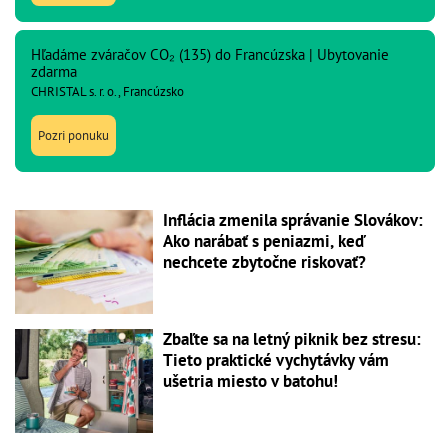
Hľadáme zváračov CO₂ (135) do Francúzska | Ubytovanie
zdarma
CHRISTAL s. r. o., Francúzsko
Pozri ponuku
Inflácia zmenila správanie Slovákov:
Ako narábať s peniazmi, keď
nechcete zbytočne riskovať?
Zbaľte sa na letný piknik bez stresu:
Tieto praktické vychytávky vám
ušetria miesto v batohu!