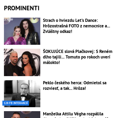
PROMINENTI
Strach o hviezdu Let's Dance:
Hrôzostrašná FOTO z nemocnice a...
Zvláštny odkaz!
ŠOKUJÚCE slová Plačkovej: S Reném
dlho tajili... Tomuto po rokoch uverí
málokto!
Peklo českého herca: Odmietol sa
rozviesť, a tak... Hrôza!
128 FB INTERAKCIÍ
Manželka Attilu Végha rozpálila