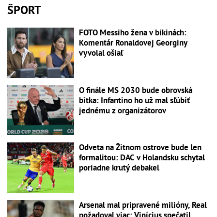
ŠPORT
FOTO Messiho žena v bikinách:
Komentár Ronaldovej Georginy
vyvolal ošiaľ
O finále MS 2030 bude obrovská
bitka: Infantino ho už mal sľúbiť
jednému z organizátorov
Odveta na Žitnom ostrove bude len
formalitou: DAC v Holandsku schytal
poriadne krutý debakel
Arsenal mal pripravené milióny, Real
požadoval viac: Vinícius spečatil