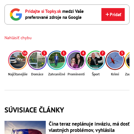
Pridajte si Topky.sk
medzi Vaše
Pridať
preferované zdroje na Google
Nahlásiť chybu
16
5
1
4
7
5
Najčítanejšie
Domáce
Zahraničné
Prominenti
Šport
Krimi
Zaují
SÚVISIACE ČLÁNKY
Čína teraz neplánuje inváziu, má dosť
vlastných problémov, vyhlásila