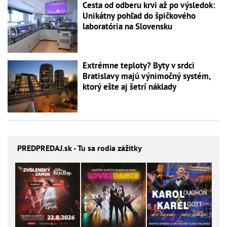
Cesta od odberu krvi až po výsledok:
Unikátny pohľad do špičkového
laboratória na Slovensku
Extrémne teploty? Byty v srdci
Bratislavy majú výnimočný systém,
ktorý ešte aj šetrí náklady
PREDPREDAJ
.sk - Tu sa rodia zážitky