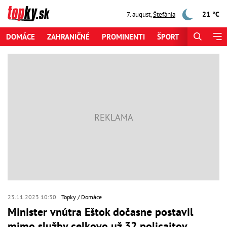
21 °C
7. august
,
Štefánia
DOMÁCE
ZAHRANIČNÉ
PROMINENTI
ŠPORT
ZAUJÍMAV
23.11.2023 10:30
Topky
Domáce
Minister vnútra Eštok dočasne postavil
mimo služby celkovo už 32 policajtov