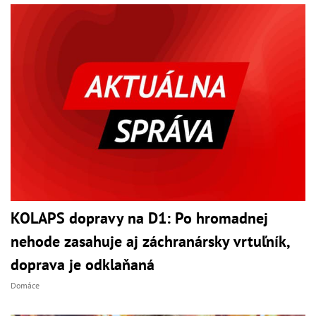
KOLAPS dopravy na D1: Po hromadnej
nehode zasahuje aj záchranársky vrtuľník,
doprava je odklaňaná
Domáce