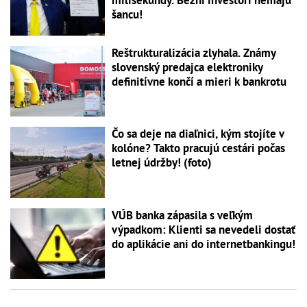
milisekundy. Bežní investori nemajú
šancu!
Reštrukturalizácia zlyhala. Známy
slovenský predajca elektroniky
definitívne končí a mieri k bankrotu
Čo sa deje na diaľnici, kým stojíte v
kolóne? Takto pracujú cestári počas
letnej údržby! (foto)
VÚB banka zápasila s veľkým
výpadkom: Klienti sa nevedeli dostať
do aplikácie ani do internetbankingu!