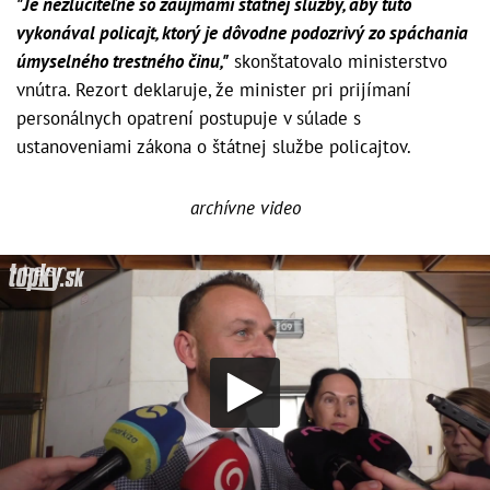
"Je nezlučiteľné so záujmami štátnej služby, aby túto
vykonával policajt, ktorý je dôvodne podozrivý zo spáchania
úmyselného trestného činu,"
skonštatovalo ministerstvo
vnútra. Rezort deklaruje, že minister pri prijímaní
personálnych opatrení postupuje v súlade s
ustanoveniami zákona o štátnej službe policajtov.
archívne video