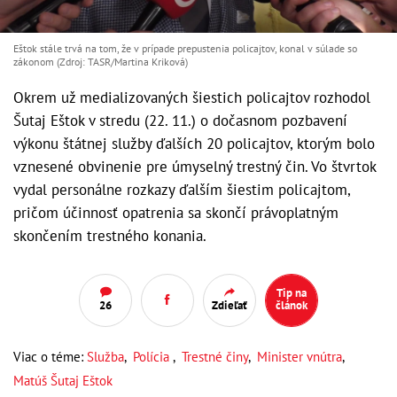
Eštok stále trvá na tom, že v prípade prepustenia policajtov, konal v súlade so
zákonom (Zdroj: TASR/Martina Kriková)
Okrem už medializovaných šiestich policajtov rozhodol
Šutaj Eštok v stredu (22. 11.) o dočasnom pozbavení
výkonu štátnej služby ďalších 20 policajtov, ktorým bolo
vznesené obvinenie pre úmyselný trestný čin. Vo štvrtok
vydal personálne rozkazy ďalším šiestim policajtom,
pričom účinnosť opatrenia sa skončí právoplatným
skončením trestného konania.
Tip na
26
Zdieľať
článok
Viac o téme:
Služba
,
Polícia
,
Trestné činy
,
Minister vnútra
,
Matúš Šutaj Eštok