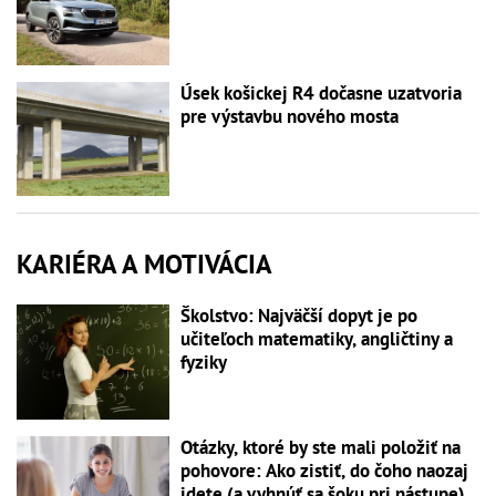
Úsek košickej R4 dočasne uzatvoria
pre výstavbu nového mosta
KARIÉRA A MOTIVÁCIA
Školstvo: Najväčší dopyt je po
učiteľoch matematiky, angličtiny a
fyziky
Otázky, ktoré by ste mali položiť na
pohovore: Ako zistiť, do čoho naozaj
idete (a vyhnúť sa šoku pri nástupe)