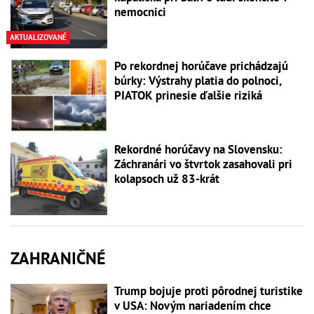
nemocnici
AKTUALIZOVANÉ
Po rekordnej horúčave prichádzajú
búrky: Výstrahy platia do polnoci,
PIATOK prinesie ďalšie riziká
Rekordné horúčavy na Slovensku:
Záchranári vo štvrtok zasahovali pri
kolapsoch už 83-krát
ZAHRANIČNÉ
Trump bojuje proti pôrodnej turistike
v USA: Novým nariadením chce