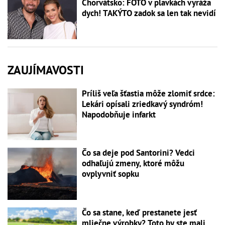
Chorvátsko: FOTO v plavkách vyráža
dych! TAKÝTO zadok sa len tak nevidí
ZAUJÍMAVOSTI
Príliš veľa šťastia môže zlomiť srdce:
Lekári opísali zriedkavý syndróm!
Napodobňuje infarkt
Čo sa deje pod Santorini? Vedci
odhaľujú zmeny, ktoré môžu
ovplyvniť sopku
Čo sa stane, keď prestanete jesť
mliečne výrobky? Toto by ste mali