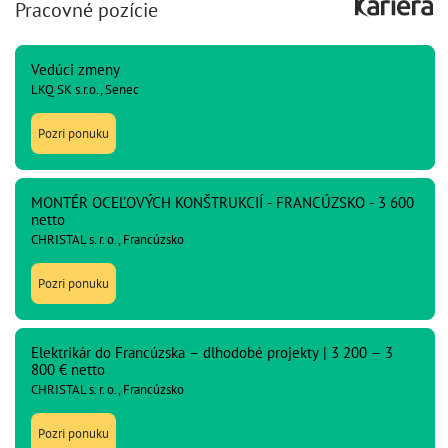
Pracovné pozície
Vedúci zmeny
LKQ SK s.r.o., Senec
Pozri ponuku
MONTÉR OCEĽOVÝCH KONŠTRUKCIÍ - FRANCÚZSKO - 3 600
netto
CHRISTAL s. r. o., Francúzsko
Pozri ponuku
Elektrikár do Francúzska – dlhodobé projekty | 3 200 – 3
800 € netto
CHRISTAL s. r. o., Francúzsko
Pozri ponuku