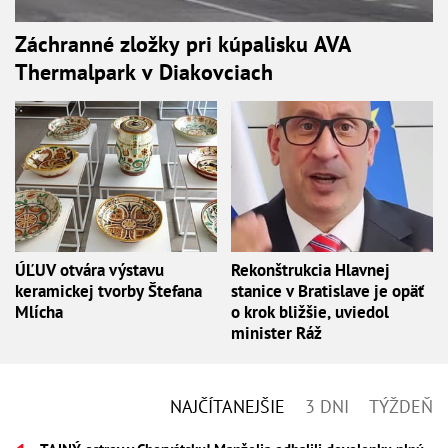
Záchranné zložky pri kúpalisku AVA
Thermalpark v Diakovciach
ÚĽUV otvára výstavu
Rekonštrukcia Hlavnej
keramickej tvorby Štefana
stanice v Bratislave je opäť
Mlícha
o krok bližšie, uviedol
minister Ráž
NAJČÍTANEJŠIE
3 DNI
TÝŽDEŇ