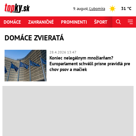
31 °C
9. august
,
Ľubomíra
DOMÁCE
ZAHRANIČNÉ
PROMINENTI
ŠPORT
ZAUJÍMAV
DOMÁCE ZVIERATÁ
28.4.2026 13:47
Koniec nelegálnym množiarňam?
Europarlament schválil prísne pravidlá pre
chov psov a mačiek