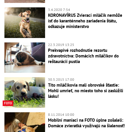
3.4.2020 7:54
KORONAVÍRUS Zvierací miláčik nemôže
ísť do karanténneho zariadenia štátu,
odkazuje ministerstvo
22.3.2019 13:25
Prekvapivé rozhodnutie rezortu
zdravotníctva: Domácich miláčikov do
reštaurácií pustia
30.5.2015 17:00
Títo miláčikovia mali obrovské šťastie:
Mohli umrieť, no miesto toho si zaslúžili
lásku!
FOTO
8.11.2014 10:00
Mobilní maniaci na FOTO úplne zošaleli:
Domáce zvieratká využívajú na šialenosť!