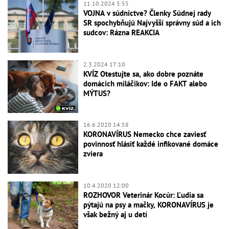
11.10.2024 5:55
VOJNA v súdnictve? Členky Súdnej rady
SR spochybňujú Najvyšší správny súd a ich
sudcov: Rázna REAKCIA
2.3.2024 17:10
KVÍZ Otestujte sa, ako dobre poznáte
domácich miláčikov: Ide o FAKT alebo
MÝTUS?
16.6.2020 14:58
KORONAVÍRUS Nemecko chce zaviesť
povinnosť hlásiť každé infikované domáce
zviera
10.4.2020 12:00
ROZHOVOR Veterinár Kocúr: Ľudia sa
pýtajú na psy a mačky, KORONAVÍRUS je
však bežný aj u detí