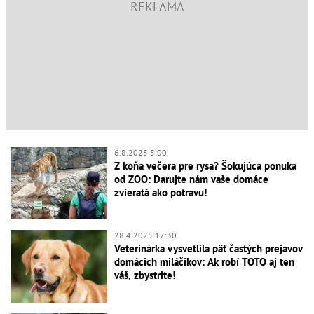
6.8.2025 5:00
Z koňa večera pre rysa? Šokujúca ponuka
od ZOO: Darujte nám vaše domáce
zvieratá ako potravu!
28.4.2025 17:30
Veterinárka vysvetlila päť častých prejavov
domácich miláčikov: Ak robí TOTO aj ten
váš, zbystrite!