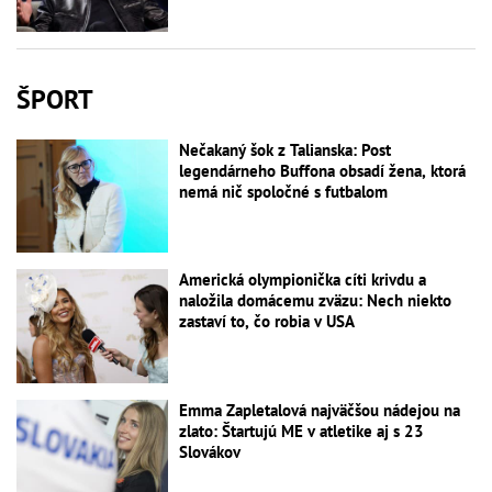
ŠPORT
Nečakaný šok z Talianska: Post
legendárneho Buffona obsadí žena, ktorá
nemá nič spoločné s futbalom
Americká olympionička cíti krivdu a
naložila domácemu zväzu: Nech niekto
zastaví to, čo robia v USA
Emma Zapletalová najväčšou nádejou na
zlato: Štartujú ME v atletike aj s 23
Slovákov