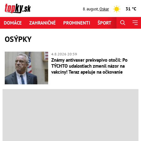
31 °C
8. august
,
Oskar
DOMÁCE
ZAHRANIČNÉ
PROMINENTI
ŠPORT
ZAUJÍMAV
OSÝPKY
4.8.2026 20:59
Známy antivaxer prekvapivo otočil: Po
TÝCHTO udalostiach zmenil názor na
vakcíny! Teraz apeluje na očkovanie