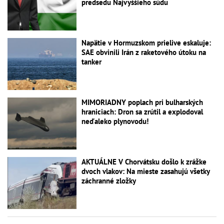
predsedu Najvyššieho súdu
Napätie v Hormuzskom prielive eskaluje:
SAE obvinili Irán z raketového útoku na
tanker
MIMORIADNY poplach pri bulharských
hraniciach: Dron sa zrútil a explodoval
neďaleko plynovodu!
AKTUÁLNE V Chorvátsku došlo k zrážke
dvoch vlakov: Na mieste zasahujú všetky
záchranné zložky