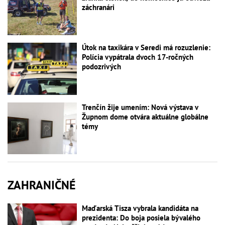
záchranári
Útok na taxikára v Seredi má rozuzlenie:
Polícia vypátrala dvoch 17-ročných
podozrivých
Trenčín žije umením: Nová výstava v
Župnom dome otvára aktuálne globálne
témy
ZAHRANIČNÉ
Maďarská Tisza vybrala kandidáta na
prezidenta: Do boja posiela bývalého