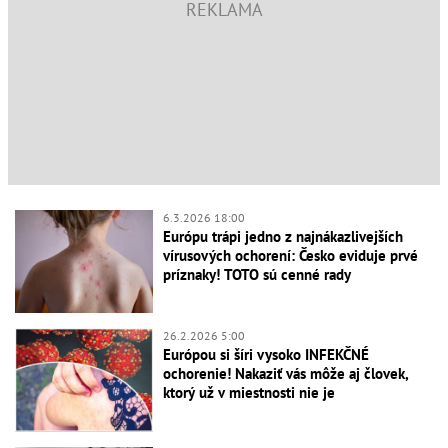
6.3.2026 18:00
Európu trápi jedno z najnákazlivejších
vírusových ochorení: Česko eviduje prvé
príznaky! TOTO sú cenné rady
26.2.2026 5:00
Európou si šíri vysoko INFEKČNÉ
ochorenie! Nakaziť vás môže aj človek,
ktorý už v miestnosti nie je