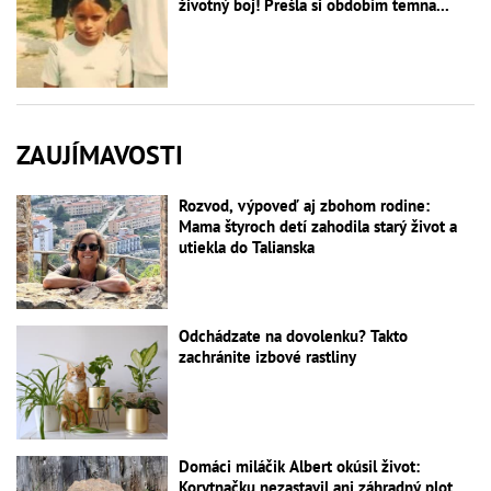
životný boj! Prešla si obdobím temna...
ZAUJÍMAVOSTI
Rozvod, výpoveď aj zbohom rodine:
Mama štyroch detí zahodila starý život a
utiekla do Talianska
Odchádzate na dovolenku? Takto
zachránite izbové rastliny
Domáci miláčik Albert okúsil život:
Korytnačku nezastavil ani záhradný plot,