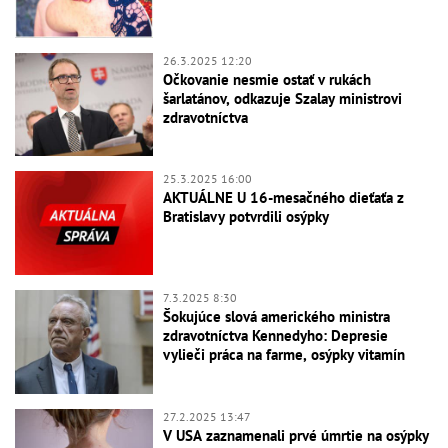
26.3.2025 12:20
Očkovanie nesmie ostať v rukách
šarlatánov, odkazuje Szalay ministrovi
zdravotníctva
25.3.2025 16:00
AKTUÁLNE U 16-mesačného dieťaťa z
Bratislavy potvrdili osýpky
7.3.2025 8:30
Šokujúce slová amerického ministra
zdravotníctva Kennedyho: Depresie
vylieči práca na farme, osýpky vitamín
27.2.2025 13:47
V USA zaznamenali prvé úmrtie na osýpky