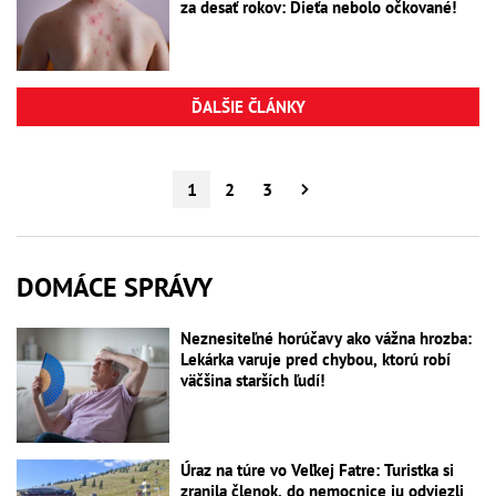
za desať rokov: Dieťa nebolo očkované!
ĎALŠIE ČLÁNKY
1
2
3
DOMÁCE SPRÁVY
Neznesiteľné horúčavy ako vážna hrozba:
Lekárka varuje pred chybou, ktorú robí
väčšina starších ľudí!
Úraz na túre vo Veľkej Fatre: Turistka si
zranila členok, do nemocnice ju odviezli