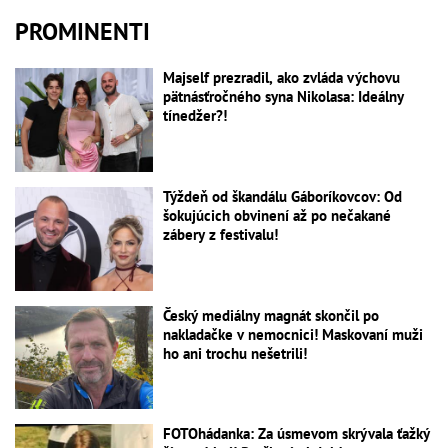
PROMINENTI
Majself prezradil, ako zvláda výchovu
pätnásťročného syna Nikolasa: Ideálny
tínedžer?!
Týždeň od škandálu Gáboríkovcov: Od
šokujúcich obvinení až po nečakané
zábery z festivalu!
Český mediálny magnát skončil po
nakladačke v nemocnici! Maskovaní muži
ho ani trochu nešetrili!
FOTOhádanka: Za úsmevom skrývala ťažký