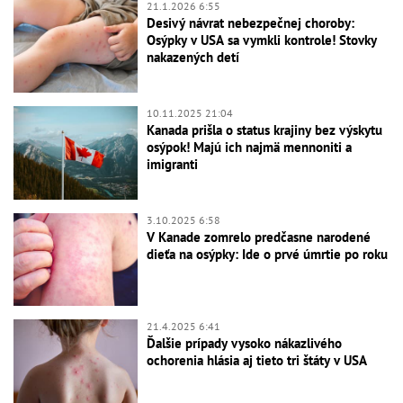
21.1.2026 6:55
Desivý návrat nebezpečnej choroby:
Osýpky v USA sa vymkli kontrole! Stovky
nakazených detí
10.11.2025 21:04
Kanada prišla o status krajiny bez výskytu
osýpok! Majú ich najmä mennoniti a
imigranti
3.10.2025 6:58
V Kanade zomrelo predčasne narodené
dieťa na osýpky: Ide o prvé úmrtie po roku
21.4.2025 6:41
Ďalšie prípady vysoko nákazlivého
ochorenia hlásia aj tieto tri štáty v USA