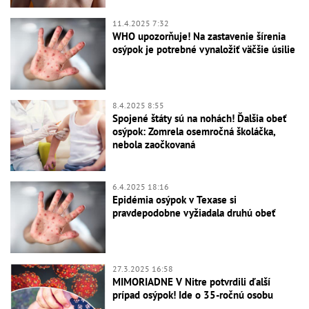
11.4.2025 7:32
WHO upozorňuje! Na zastavenie šírenia
osýpok je potrebné vynaložiť väčšie úsilie
8.4.2025 8:55
Spojené štáty sú na nohách! Ďalšia obeť
osýpok: Zomrela osemročná školáčka,
nebola zaočkovaná
6.4.2025 18:16
Epidémia osýpok v Texase si
pravdepodobne vyžiadala druhú obeť
27.3.2025 16:58
MIMORIADNE V Nitre potvrdili ďalší
prípad osýpok! Ide o 35-ročnú osobu