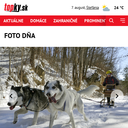
24 °C
7. august
,
Štefánia
AKTUÁLNE
DOMÁCE
ZAHRANIČNÉ
PROMINENTI
ŠPORT
FOTO DŇA