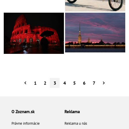
1
2
3
4
5
6
7
O Zoznam.sk
Reklama
Právne informácie
Reklama u nás