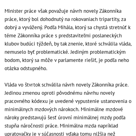
Minister práce však považuje návrh novely Zákonníka
práce, ktorý bol dohodnutý na rokovaniach tripartity, za
dobrý a vyvážený. Podľa Mihála, ktorý sa chystá stretnúť k
téme Zákonníka práce s predstaviteľmi poslaneckých
klubov budúci týždeň, by tak znenie, ktoré schválila vláda,
nemuselo byť problematické. Jediným problematickým
bodom, ktorý sa môže v parlamente riešiť, je podľa neho
otázka odstupného.
Vláda vo štvrtok schválila návrh novely Zákonníka práce.
Jedinou zmenou oproti pôvodnému návrhu novely
pracovného kódexu je uvedené vypustenie ustanovenia o
minimálnych mzdových nárokoch. Minimálne mzdové
nároky predstavujú šesť úrovní minimálnej mzdy podľa
stupňa náročnosti práce. Minimálna mzda napríklad
upratovačky je v súčasnosti vďaka tomu nižšia než