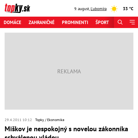
33 °C
9. august
,
Ľubomíra
DOMÁCE
ZAHRANIČNÉ
PROMINENTI
ŠPORT
ZAUJÍMAV
29.4.2011 10:12
Topky
Ekonomika
Miškov je nespokojný s novelou zákonníka
schválenou vládou