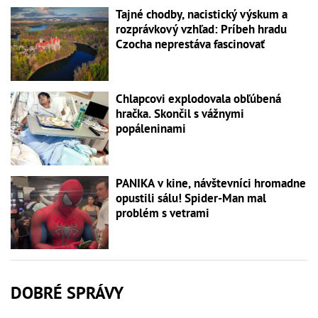
Tajné chodby, nacistický výskum a
rozprávkový vzhľad: Príbeh hradu
Czocha neprestáva fascinovať
Chlapcovi explodovala obľúbená
hračka. Skončil s vážnymi
popáleninami
PANIKA v kine, návštevníci hromadne
opustili sálu! Spider-Man mal
problém s vetrami
DOBRÉ SPRÁVY