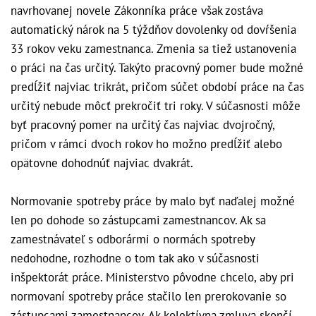
navrhovanej novele Zákonníka práce však zostáva
automatický nárok na 5 týždňov dovolenky od dovŕšenia
33 rokov veku zamestnanca. Zmenia sa tiež ustanovenia
o práci na čas určitý. Takýto pracovný pomer bude možné
predĺžiť najviac trikrát, pričom súčet období práce na čas
určitý nebude môcť prekročiť tri roky. V súčasnosti môže
byť pracovný pomer na určitý čas najviac dvojročný,
pričom v rámci dvoch rokov ho možno predĺžiť alebo
opätovne dohodnúť najviac dvakrát.
Normovanie spotreby práce by malo byť naďalej možné
len po dohode so zástupcami zamestnancov. Ak sa
zamestnávateľ s odborármi o normách spotreby
nedohodne, rozhodne o tom tak ako v súčasnosti
inšpektorát práce. Ministerstvo pôvodne chcelo, aby pri
normovaní spotreby práce stačilo len prerokovanie so
zástupcami zamestnancov. Ak kolektívna zmluva skončí