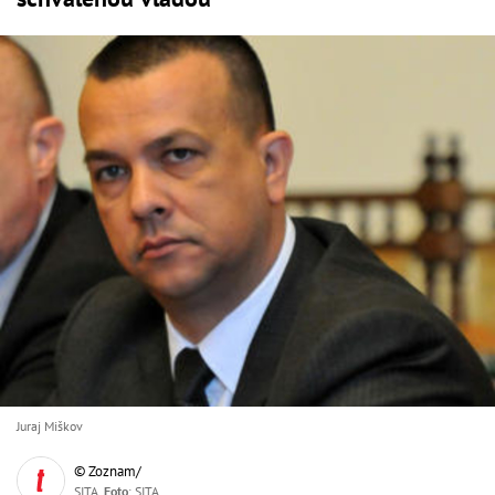
Juraj Miškov
© Zoznam/
SITA,
Foto
: SITA