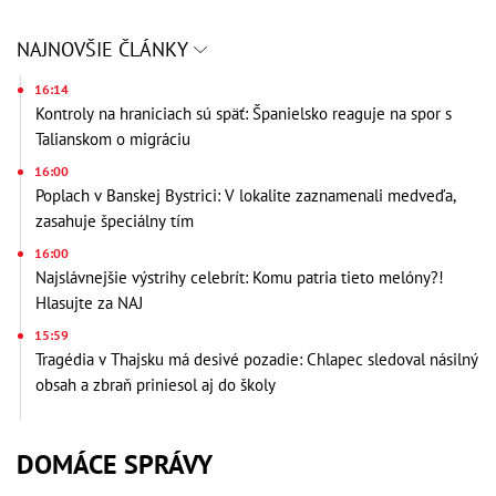
NAJNOVŠIE ČLÁNKY
16:14
Kontroly na hraniciach sú späť: Španielsko reaguje na spor s
Talianskom o migráciu
16:00
Poplach v Banskej Bystrici: V lokalite zaznamenali medveďa,
zasahuje špeciálny tím
16:00
Najslávnejšie výstrihy celebrít: Komu patria tieto melóny?!
Hlasujte za NAJ
15:59
Tragédia v Thajsku má desivé pozadie: Chlapec sledoval násilný
obsah a zbraň priniesol aj do školy
DOMÁCE SPRÁVY