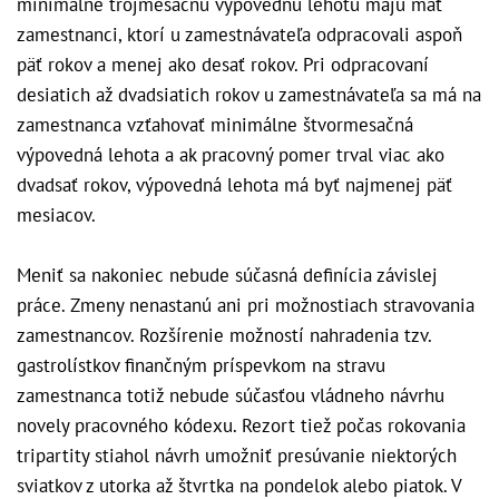
minimálne trojmesačnú výpovednú lehotu majú mať
zamestnanci, ktorí u zamestnávateľa odpracovali aspoň
päť rokov a menej ako desať rokov. Pri odpracovaní
desiatich až dvadsiatich rokov u zamestnávateľa sa má na
zamestnanca vzťahovať minimálne štvormesačná
výpovedná lehota a ak pracovný pomer trval viac ako
dvadsať rokov, výpovedná lehota má byť najmenej päť
mesiacov.
Meniť sa nakoniec nebude súčasná definícia závislej
práce. Zmeny nenastanú ani pri možnostiach stravovania
zamestnancov. Rozšírenie možností nahradenia tzv.
gastrolístkov finančným príspevkom na stravu
zamestnanca totiž nebude súčasťou vládneho návrhu
novely pracovného kódexu. Rezort tiež počas rokovania
tripartity stiahol návrh umožniť presúvanie niektorých
sviatkov z utorka až štvrtka na pondelok alebo piatok. V