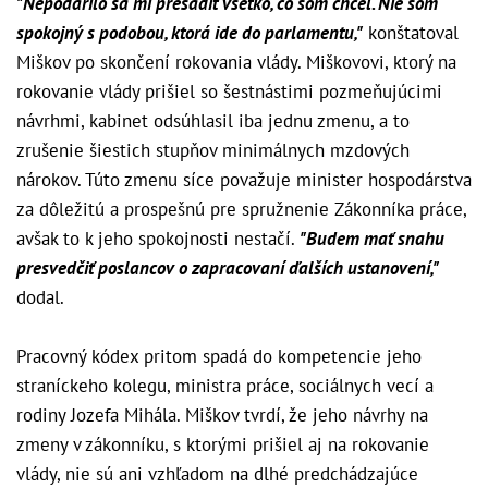
"Nepodarilo sa mi presadiť všetko, čo som chcel. Nie som
spokojný s podobou, ktorá ide do parlamentu,"
konštatoval
Miškov po skončení rokovania vlády. Miškovovi, ktorý na
rokovanie vlády prišiel so šestnástimi pozmeňujúcimi
návrhmi, kabinet odsúhlasil iba jednu zmenu, a to
zrušenie šiestich stupňov minimálnych mzdových
nárokov. Túto zmenu síce považuje minister hospodárstva
za dôležitú a prospešnú pre spružnenie Zákonníka práce,
avšak to k jeho spokojnosti nestačí.
"Budem mať snahu
presvedčiť poslancov o zapracovaní ďalších ustanovení,"
dodal.
Pracovný kódex pritom spadá do kompetencie jeho
straníckeho kolegu, ministra práce, sociálnych vecí a
rodiny Jozefa Mihála. Miškov tvrdí, že jeho návrhy na
zmeny v zákonníku, s ktorými prišiel aj na rokovanie
vlády, nie sú ani vzhľadom na dlhé predchádzajúce