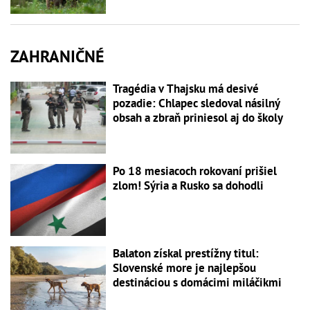
ZAHRANIČNÉ
Tragédia v Thajsku má desivé
pozadie: Chlapec sledoval násilný
obsah a zbraň priniesol aj do školy
Po 18 mesiacoch rokovaní prišiel
zlom! Sýria a Rusko sa dohodli
Balaton získal prestížny titul:
Slovenské more je najlepšou
destináciou s domácimi miláčikmi