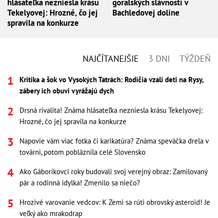
hlásateľka nezniesla krásu
goralských slávností v
Tekelyovej: Hrozné, čo jej
Bachledovej doline
spravila na konkurze
NAJČÍTANEJŠIE
3 DNI
TÝŽDEŇ
Kritika a šok vo Vysokých Tatrách: Rodičia vzali deti na Rysy,
zábery ich obuvi vyrážajú dych
Drsná rivalita! Známa hlásateľka nezniesla krásu Tekelyovej:
Hrozné, čo jej spravila na konkurze
Napovie vám viac fotka či karikatúra? Známa speváčka drela v
továrni, potom pobláznila celé Slovensko
Ako Gáboríkovci roky budovali svoj verejný obraz: Zamilovaný
pár a rodinná idylka! Zmenilo sa niečo?
Hrozivé varovanie vedcov: K Zemi sa rúti obrovský asteroid! Je
veľký ako mrakodrap