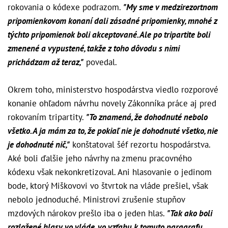
rokovania o kódexe podrazom.
"My sme v medzirezortnom
pripomienkovom konaní dali zásadné pripomienky, mnohé z
týchto pripomienok boli akceptované. Ale po tripartite boli
zmenené a vypustené, takže z toho dôvodu s nimi
prichádzam až teraz,"
povedal.
Okrem toho, ministerstvo hospodárstva viedlo rozporové
konanie ohľadom návrhu novely Zákonníka práce aj pred
rokovaním tripartity.
"To znamená, že dohodnuté nebolo
všetko. A ja mám za to, že pokiaľ nie je dohodnuté všetko, nie
je dohodnuté nič,"
konštatoval šéf rezortu hospodárstva.
Aké boli ďalšie jeho návrhy na zmenu pracovného
kódexu však nekonkretizoval. Ani hlasovanie o jedinom
bode, ktorý Miškovovi vo štvrtok na vláde prešiel, však
nebolo jednoduché. Ministrovi zrušenie stupňov
mzdových nárokov prešlo iba o jeden hlas.
"Tak ako boli
rozložené hlasy vo vláde, vo vzťahu k tomuto paragrafu,