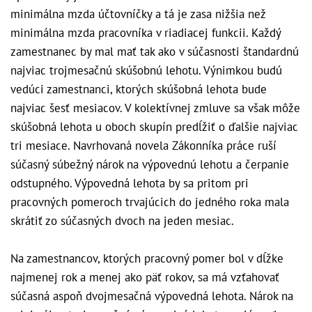
minimálna mzda účtovníčky a tá je zasa nižšia než
minimálna mzda pracovníka v riadiacej funkcii. Každý
zamestnanec by mal mať tak ako v súčasnosti štandardnú
najviac trojmesačnú skúšobnú lehotu. Výnimkou budú
vedúci zamestnanci, ktorých skúšobná lehota bude
najviac šesť mesiacov. V kolektívnej zmluve sa však môže
skúšobná lehota u oboch skupín predĺžiť o ďalšie najviac
tri mesiace. Navrhovaná novela Zákonníka práce ruší
súčasný súbežný nárok na výpovednú lehotu a čerpanie
odstupného. Výpovedná lehota by sa pritom pri
pracovných pomeroch trvajúcich do jedného roka mala
skrátiť zo súčasných dvoch na jeden mesiac.
Na zamestnancov, ktorých pracovný pomer bol v dĺžke
najmenej rok a menej ako päť rokov, sa má vzťahovať
súčasná aspoň dvojmesačná výpovedná lehota. Nárok na