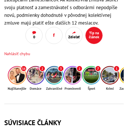
svoju platnosť a zamestnávateľ s odborármi nepodpíše
novú, podmienky dohodnuté v pôvodnej kolektívnej
zmluve majú platiť ešte ďalších 12 mesiacov.
Tip na
0
Zdieľať
článok
Nahlásiť chybu
16
2
3
2
7
1
Najčítanejšie
Domáce
Zahraničné
Prominenti
Šport
Krimi
Zaují
SÚVISIACE ČLÁNKY