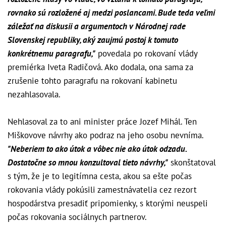
rovnako sú rozložené aj medzi poslancami. Bude teda veľmi
záležať na diskusii a argumentoch v Národnej rade
Slovenskej republiky, aký zaujmú postoj k tomuto
konkrétnemu paragrafu,"
povedala po rokovaní vlády
premiérka Iveta Radičová. Ako dodala, ona sama za
zrušenie tohto paragrafu na rokovaní kabinetu
nezahlasovala.
Nehlasoval za to ani minister práce Jozef Mihál. Ten
Miškovove návrhy ako podraz na jeho osobu nevníma.
"Neberiem to ako útok a vôbec nie ako útok odzadu.
Dostatočne so mnou konzultoval tieto návrhy,"
skonštatoval
s tým, že je to legitímna cesta, akou sa ešte počas
rokovania vlády pokúsili zamestnávatelia cez rezort
hospodárstva presadiť pripomienky, s ktorými neuspeli
počas rokovania sociálnych partnerov.