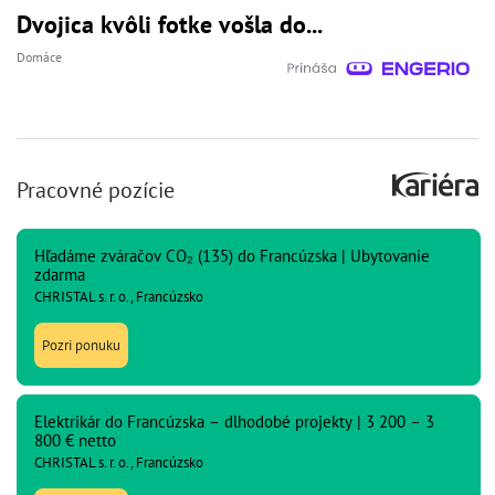
Dvojica kvôli fotke vošla do...
Domáce
Pracovné pozície
Hľadáme zváračov CO₂ (135) do Francúzska | Ubytovanie
zdarma
CHRISTAL s. r. o., Francúzsko
Pozri ponuku
Elektrikár do Francúzska – dlhodobé projekty | 3 200 – 3
800 € netto
CHRISTAL s. r. o., Francúzsko