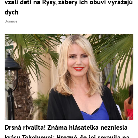
vzali deti na Rysy, zábery ich obuvi vyrážajú
dych
Domáce
Drsná rivalita! Známa hlásateľka nezniesla
krásu Tekelyovej: Hrozné, čo jej spravila na