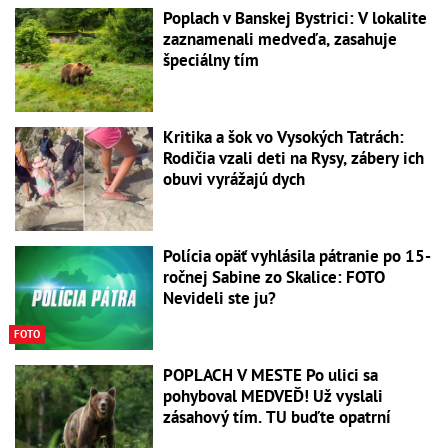
Poplach v Banskej Bystrici: V lokalite
zaznamenali medveďa, zasahuje
špeciálny tím
Kritika a šok vo Vysokých Tatrách:
Rodičia vzali deti na Rysy, zábery ich
obuvi vyrážajú dych
Polícia opäť vyhlásila pátranie po 15-
ročnej Sabine zo Skalice: FOTO
Nevideli ste ju?
FOTO
POPLACH V MESTE Po ulici sa
pohyboval MEDVEĎ! Už vyslali
zásahový tím. TU buďte opatrní