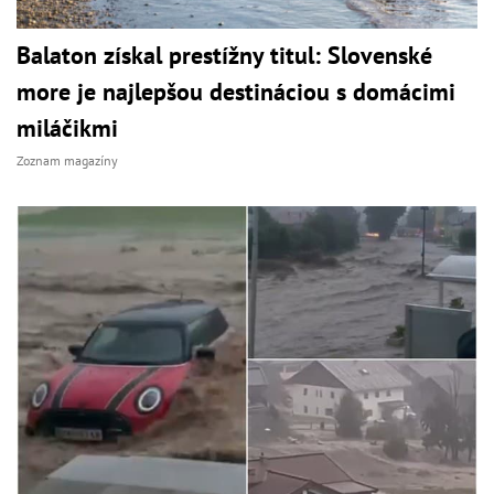
Balaton získal prestížny titul: Slovenské
more je najlepšou destináciou s domácimi
miláčikmi
Zoznam magazíny