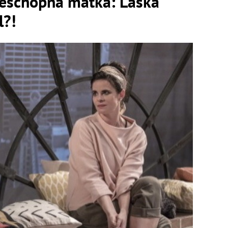
neschopná matka: Láska
l?!