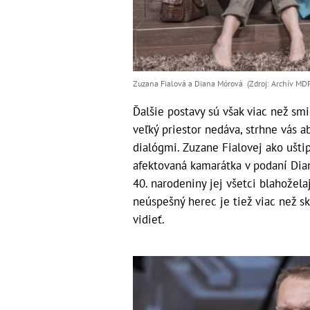
Zuzana Fialová a Diana Mórová (Zdroj: Archív M
Ďalšie postavy sú však viac než sm
veľký priestor nedáva, strhne vás
dialógmi. Zuzane Fialovej ako ušti
afektovaná kamarátka v podaní Dian
40. narodeniny jej všetci blahožela
neúspešný herec je tiež viac než sk
vidieť.