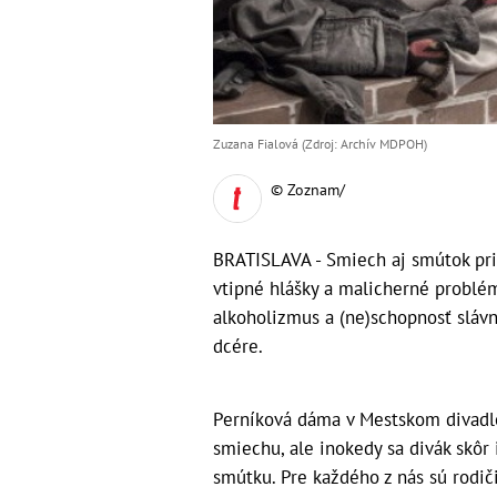
Zuzana Fialová (Zdroj: Archív MDPOH)
© Zoznam/
BRATISLAVA - Smiech aj smútok pri
vtipné hlášky a malicherné problém
alkoholizmus a (ne)schopnosť sláv
dcére.
Perníková dáma v Mestskom divadle
smiechu, ale inokedy sa divák skôr
smútku. Pre každého z nás sú rodič