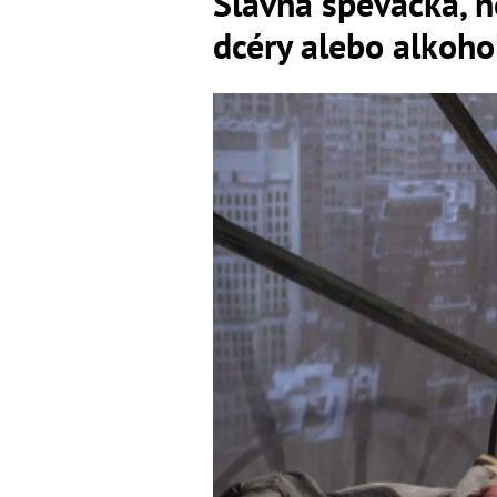
Slávna speváčka, 
dcéry alebo alkoho