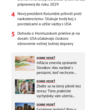
pripravený do roku 2029
Nový prezident Kolumbie pritvrdí proti
narkoterorizmu: Sľubuje tvrdý boj s
povstalcami a užšie väzby s USA
Dohoda o Hormuzskom prielive je na
dosah: USA očakávajú čoskoro
obnovenie voľnej lodnej dopravy
DOBRE VEDIEŤ
Inflácia zmenila správanie
Slovákov: Ako narábať s
peniazmi, keď nechcete
zbytočne riskovať?
DOBRE VEDIEŤ
Zbaľte sa na letný piknik bez
stresu: Tieto praktické
vychytávky vám ušetria
miesto v batohu!
DOBRE VEDIEŤ
Extrémne teploty? Byty v