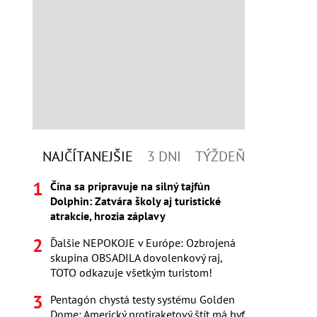
NAJČÍTANEJŠIE
3 DNI
TÝŽDEŇ
Čína sa pripravuje na silný tajfún
Dolphin: Zatvára školy aj turistické
atrakcie, hrozia záplavy
Ďalšie NEPOKOJE v Európe: Ozbrojená
skupina OBSADILA dovolenkový raj,
TOTO odkazuje všetkým turistom!
Pentagón chystá testy systému Golden
Dome: Americký protiraketový štít má byť