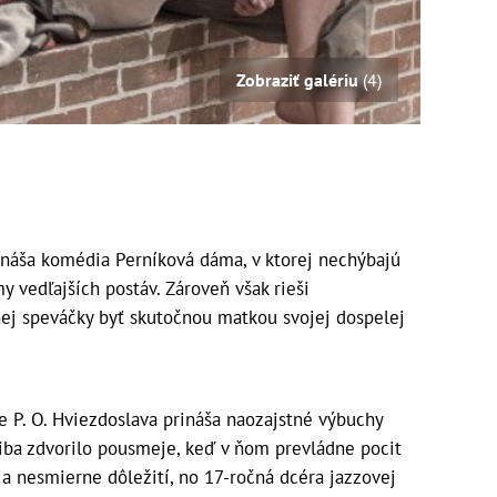
Zobraziť galériu
(4)
náša komédia Perníková dáma, v ktorej nechýbajú
y vedľajších postáv. Zároveň však rieši
nej speváčky byť skutočnou matkou svojej dospelej
 P. O. Hviezdoslava prináša naozajstné výbuchy
 iba zdvorilo pousmeje, keď v ňom prevládne pocit
ia nesmierne dôležití, no 17-ročná dcéra jazzovej