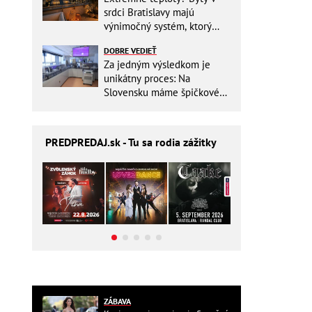
srdci Bratislavy majú
výnimočný systém, ktorý
ešte aj šetrí náklady
DOBRE VEDIEŤ
Za jedným výsledkom je
unikátny proces: Na
Slovensku máme špičkové
pracovisko
PREDPREDAJ
.sk - Tu sa rodia zážitky
ZÁBAVA