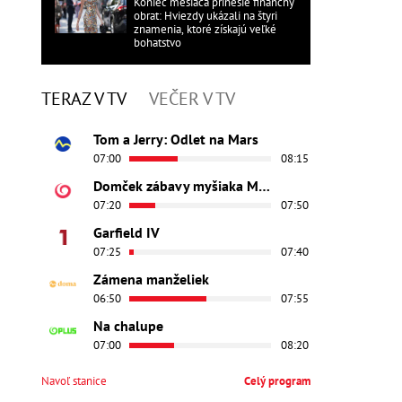
Koniec mesiaca prinesie finančný
obrat: Hviezdy ukázali na štyri
znamenia, ktoré získajú veľké
bohatstvo
TERAZ V TV
VEČER V TV
Tom a Jerry: Odlet na Mars
07:00
08:15
Domček zábavy myšiaka Mickeyho
07:20
07:50
Garfield IV
07:25
07:40
Zámena manželiek
06:50
07:55
Na chalupe
07:00
08:20
Navoľ stanice
Celý program