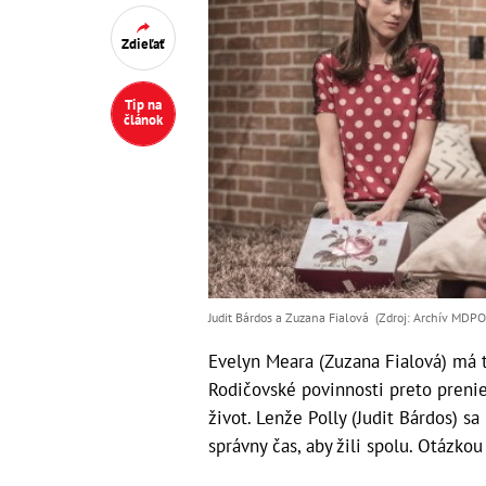
Zdieľať
Tip na
článok
Judit Bárdos a Zuzana Fialová (Zdroj: Archív MDP
Evelyn Meara (Zuzana Fialová) má 
Rodičovské povinnosti preto prenie
život. Lenže Polly (Judit Bárdos) sa
správny čas, aby žili spolu. Otázkou