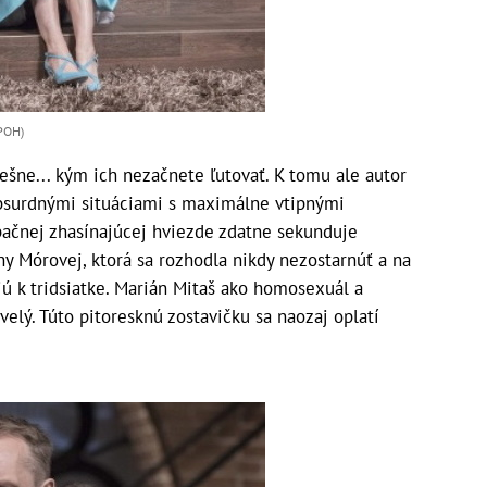
DPOH)
iešne... kým ich nezačnete ľutovať. K tomu ale autor
 absurdnými situáciami s maximálne vtipnými
pačnej zhasínajúcej hviezde zdatne sekunduje
y Mórovej, ktorá sa rozhodla nikdy nezostarnúť a na
jú k tridsiatke. Marián Mitaš ako homosexuál a
velý. Túto pitoresknú zostavičku sa naozaj oplatí