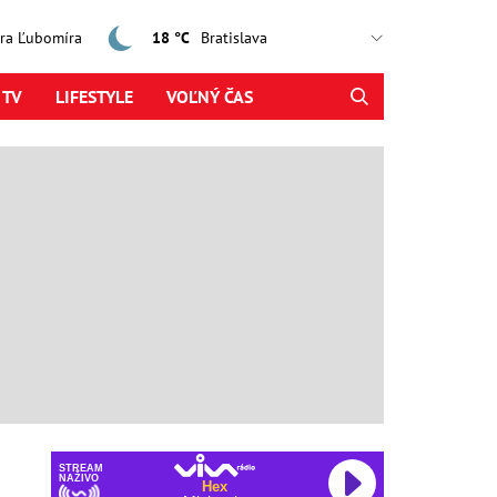
jtra Ľubomíra
18 °C
 TV
LIFESTYLE
VOĽNÝ ČAS
STREAM
NAŽIVO
Hex