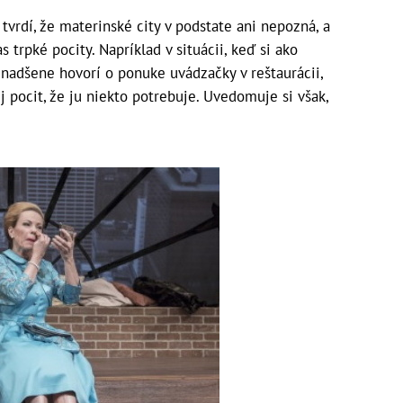
tvrdí, že materinské city v podstate ani nepozná, a
 trpké pocity. Napríklad v situácii, keď si ako
 nadšene hovorí o ponuke uvádzačky v reštaurácii,
ej pocit, že ju niekto potrebuje. Uvedomuje si však,