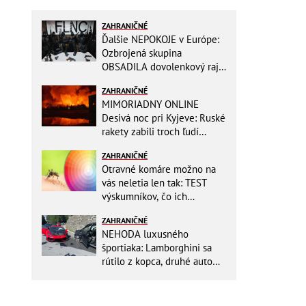
ZAHRANIČNÉ
Ďalšie NEPOKOJE v Európe:
Ozbrojená skupina
OBSADILA dovolenkový raj,
TOTO odkazuje všetkým
ZAHRANIČNÉ
turistom!
MIMORIADNY ONLINE
Desivá noc pri Kyjeve: Ruské
rakety zabili troch ľudí
vrátane dieťaťa, ozývali sa
ZAHRANIČNÉ
výbuchy
Otravné komáre možno na
vás neletia len tak: TEST
výskumníkov, čo ich
priťahujú najviac?
ZAHRANIČNÉ
NEHODA luxusného
športiaka: Lamborghini sa
rútilo z kopca, druhé auto
dopadlo po čelnej zrážke
horšie