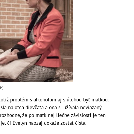
OH)
totiž problém s alkoholom aj s úlohou byť matkou.
sla na otca dievčaťa a ona si užívala neviazaný
 rozhodne, že po matkinej liečbe závislosti je ten
 je, či Evelyn naozaj dokáže zostať čistá.