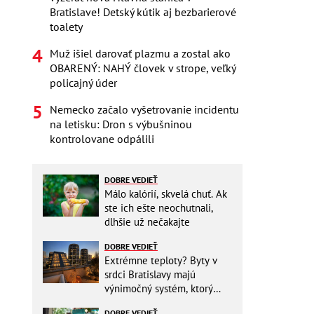
Bratislave! Detský kútik aj bezbarierové
toalety
Muž išiel darovať plazmu a zostal ako
OBARENÝ: NAHÝ človek v strope, veľký
policajný úder
Nemecko začalo vyšetrovanie incidentu
na letisku: Dron s výbušninou
kontrolovane odpálili
DOBRE VEDIEŤ
Málo kalórií, skvelá chuť. Ak
ste ich ešte neochutnali,
dlhšie už nečakajte
DOBRE VEDIEŤ
Extrémne teploty? Byty v
srdci Bratislavy majú
výnimočný systém, ktorý
ešte aj šetrí náklady
DOBRE VEDIEŤ