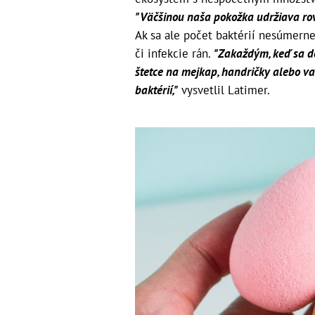
"Väčšinou naša pokožka udržiava rov
Ak sa ale počet baktérií nesúmerne 
či infekcie rán.
"Zakaždým, keď sa d
štetce na mejkap, handričky alebo va
baktérií,"
vysvetlil Latimer.