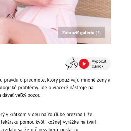
Zobraziť galériu
(3)
Vypočuť
článok
u pravdu o predmete, ktorý používajú mnohé ženy a
logické problémy. Ide o viaceré nástroje na
a dávať veľký pozor.
orý v krátkom videu na YouTube prezradil, že
lekársku pomoc kvôli kožnej vyrážke na tvári.
 zdalo sa, že nič nezaberá, poslal ju