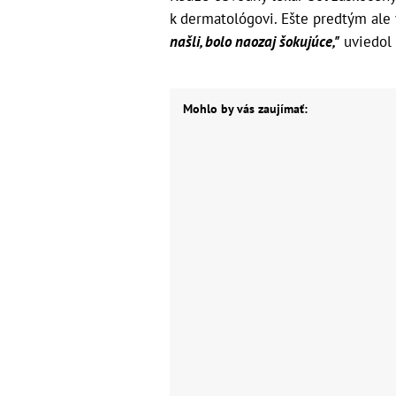
k dermatológovi. Ešte predtým ale v
našli, bolo naozaj šokujúce,"
uviedol
Mohlo by vás zaujímať: