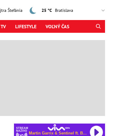
ajtra Štefánia
25 °C
 TV
LIFESTYLE
VOĽNÝ ČAS
STREAM
NAŽIVO
Martin Garrix & Sentinel ft. Bonn