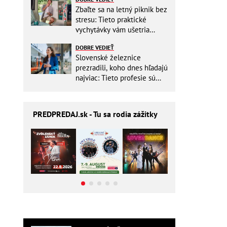
Zbaľte sa na letný piknik bez
stresu: Tieto praktické
vychytávky vám ušetria
miesto v batohu!
DOBRE VEDIEŤ
Slovenské železnice
prezradili, koho dnes hľadajú
najviac: Tieto profesie sú
mimoriadne žiadané
PREDPREDAJ
.sk - Tu sa rodia zážitky