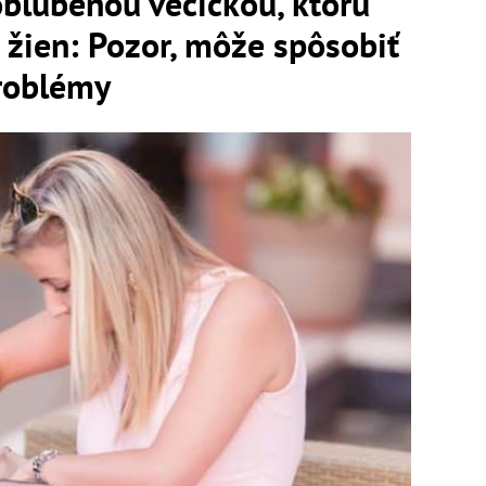
obľúbenou vecičkou, ktorú
a žien: Pozor, môže spôsobiť
roblémy