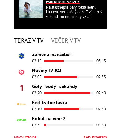
PARTNERSKÉ VZŤAHY
Najšťastnejšie páry robia jednu
kľúčovú vec každý deň: Trvá len 6
sekúnd, no mení celý vzťah
TERAZ V TV
VEČER V TV
Zámena manželiek
02:15
03:15
Noviny TV JOJ
02:05
02:55
Góly - body - sekundy
02:20
02:40
Keď kvitne láska
02:10
02:50
Kohút na víne 2
02:35
04:30
Navoľ stanice
Celý program