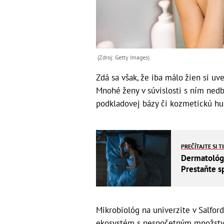
(Zdroj: Getty Images)
Zdá sa však, že iba málo žien si u
Mnohé ženy v súvislosti s ním nedb
podkladovej bázy či kozmetickú hu
PREČÍTAJTE SI T
Dermatológo
Prestaňte s
Mikrobiológ na univerzite v Salfor
ekosystém s nespočetným množstvom 