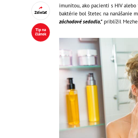
imunitou, ako pacienti s HIV alebo 
Zdieľať
baktérie bol štetec na nanášanie 
záchodové sedadlo,"
priblížil Mezhe
Tip na
článok