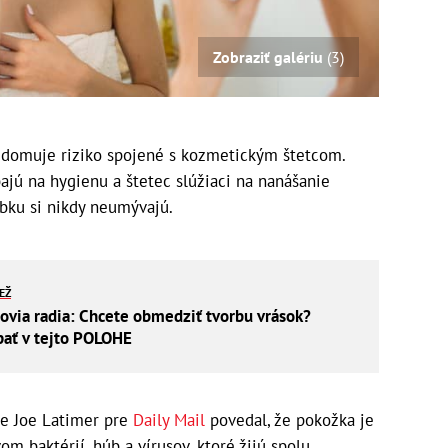
Zobraziť galériu
(3)
vedomuje riziko spojené s kozmetickým štetcom.
ajú na hygienu a štetec slúžiaci na nanášanie
bku si nikdy neumývajú.
IEŽ
via radia: Chcete obmedziť tvorbu vrások?
pať v tejto POLOHE
de Joe Latimer pre
Daily Mail
povedal, že pokožka je
baktérií, húb a vírusov, ktoré žijú spolu.