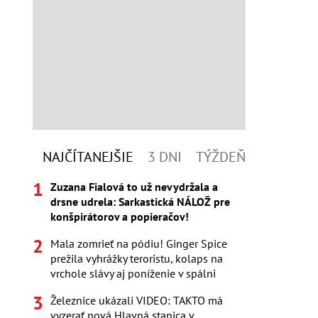
NAJČÍTANEJŠIE
3 DNI
TÝŽDEŇ
Zuzana Fialová to už nevydržala a
drsne udrela: Sarkastická NÁLOŽ pre
konšpirátorov a popieračov!
Mala zomrieť na pódiu! Ginger Spice
prežila vyhrážky teroristu, kolaps na
vrchole slávy aj poníženie v spálni
Železnice ukázali VIDEO: TAKTO má
vyzerať nová Hlavná stanica v