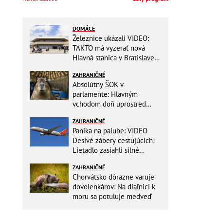
DOMÁCE
Železnice ukázali VIDEO:
TAKTO má vyzerať nová
Hlavná stanica v Bratislave!
Detský kútik aj bezbarierové
ZAHRANIČNÉ
toalety
Absolútny ŠOK v
parlamente: Hlavným
vchodom doň uprostred
zasadania napochodovali
ZAHRANIČNÉ
KAPYBARY, kde sa tam
Panika na palube: VIDEO
nabrali?
Desivé zábery cestujúcich!
Lietadlo zasiahli silné
turbulencie! 17 zranených
ZAHRANIČNÉ
Chorvátsko dôrazne varuje
dovolenkárov: Na diaľnici k
moru sa potuluje medveď