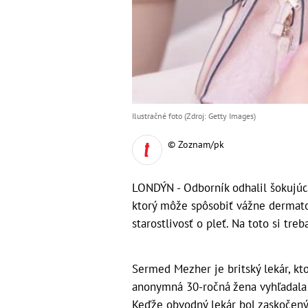
Ilustračné foto (Zdroj: Getty Images)
© Zoznam/pk
LONDÝN - Odborník odhalil šokujúc
ktorý môže spôsobiť vážne dermato
starostlivosť o pleť. Na toto si treb
Sermed Mezher je britský lekár, kt
anonymná 30-ročná žena vyhľadala 
Keďže obvodný lekár bol zaskočený a