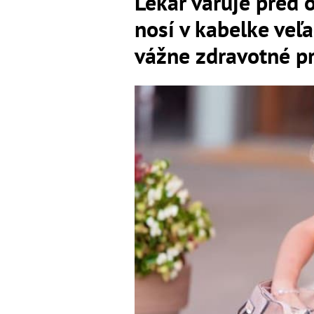
Lekár varuje pred 
nosí v kabelke veľ
vážne zdravotné p