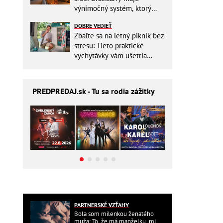
výnimočný systém, ktorý
ešte aj šetrí náklady
DOBRE VEDIEŤ
Zbaľte sa na letný piknik bez
stresu: Tieto praktické
vychytávky vám ušetria
miesto v batohu!
PREDPREDAJ
.sk - Tu sa rodia zážitky
PARTNERSKÉ VZŤAHY
Bola som milenkou ženatého
muža: To, že má manželku, mi