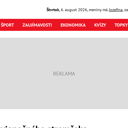
Štvrtok
,
6. august
2026
,
meniny má
Jozefína
, z
ŠPORT
ZAUJÍMAVOSTI
EKONOMIKA
KVÍZY
TOPKY