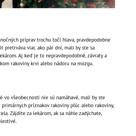
anočných príprav trochu točí hlava, pravdepodobne
t pretrváva viac ako pár dní, mali by ste sa
ekárom. Aj keď je to nepravdepodobné, závraty a
kom rakoviny krvi alebo nádoru na mozgu.
oré vo všeobecnosti nie sú namáhavé, mali by ste
z primárnych príznakov rakoviny pľúc alebo rakoviny,
 tela. Zájdite za lekárom, ak sa náhle zadýchate,
lestivé.