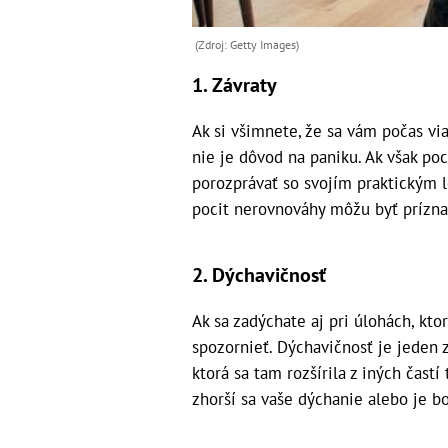
(Zdroj: Getty Images)
1. Závraty
Ak si všimnete, že sa vám počas vi
nie je dôvod na paniku. Ak však poci
porozprávať so svojím praktickým l
pocit nerovnováhy môžu byť prízna
2. Dýchavičnosť
Ak sa zadýchate aj pri úlohách, kt
spozornieť. Dýchavičnosť je jeden 
ktorá sa tam rozšírila z iných častí
zhorší sa vaše dýchanie alebo je bo