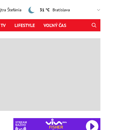
ajtra Štefánia
31 °C
 TV
LIFESTYLE
VOĽNÝ ČAS
STREAM
NAŽIVO
CamelPhat & Max Milner