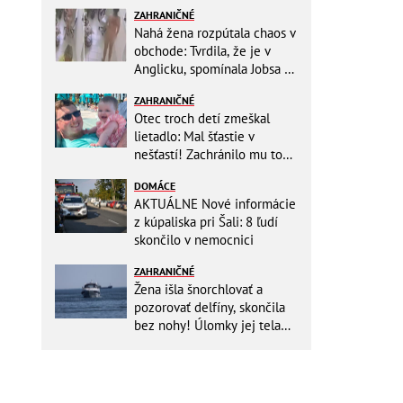
ZAHRANIČNÉ
Nahá žena rozpútala chaos v
obchode: Tvrdila, že je v
Anglicku, spomínala Jobsa aj
amfetamín
ZAHRANIČNÉ
Otec troch detí zmeškal
lietadlo: Mal šťastie v
nešťastí! Zachránilo mu to
život
DOMÁCE
AKTUÁLNE Nové informácie
z kúpaliska pri Šali: 8 ľudí
skončilo v nemocnici
ZAHRANIČNÉ
Žena išla šnorchlovať a
pozorovať delfíny, skončila
bez nohy! Úlomky jej tela
zostali v mori