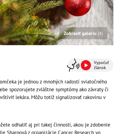
Zobraziť galériu
(4)
Vypočuť
článok
omčeka je jednou z mnohých radostí sviatočného
sebe spozorujete zvláštne symptómy ako závraty či
štíviť lekára. Môžu totiž signalizovať rakovinu v
te odhaliť aj pri takej činnosti, akou je zdobenie
lie Sharpová z organizácie Cancer Research vo