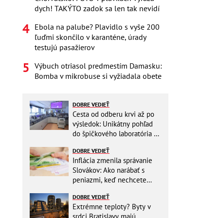
dych! TAKÝTO zadok sa len tak nevidí
Ebola na palube? Plavidlo s vyše 200
ľuďmi skončilo v karanténe, úrady
testujú pasažierov
Výbuch otriasol predmestím Damasku:
Bomba v mikrobuse si vyžiadala obete
DOBRE VEDIEŤ
Cesta od odberu krvi až po
výsledok: Unikátny pohľad
do špičkového laboratória na
Slovensku
DOBRE VEDIEŤ
Inflácia zmenila správanie
Slovákov: Ako narábať s
peniazmi, keď nechcete
zbytočne riskovať?
DOBRE VEDIEŤ
Extrémne teploty? Byty v
srdci Bratislavy majú