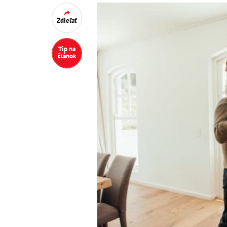
Zdieľať
Tip na
článok