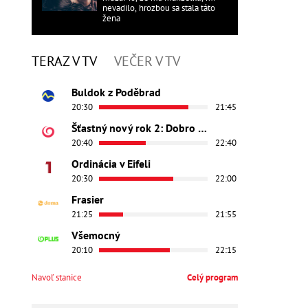
nevadilo, hrozbou sa stala táto
žena
TERAZ V TV
VEČER V TV
Buldok z Poděbrad
20:30
21:45
Šťastný nový rok 2: Dobro došli
20:40
22:40
Ordinácia v Eifeli
20:30
22:00
Frasier
21:25
21:55
Všemocný
20:10
22:15
Navoľ stanice
Celý program