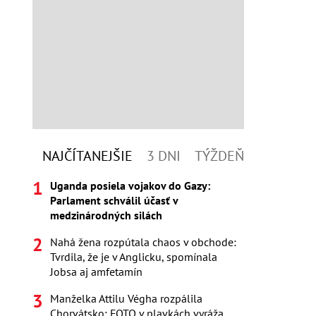
NAJČÍTANEJŠIE
3 DNI
TÝŽDEŇ
Uganda posiela vojakov do Gazy:
Parlament schválil účasť v
medzinárodných silách
Nahá žena rozpútala chaos v obchode:
Tvrdila, že je v Anglicku, spomínala
Jobsa aj amfetamín
Manželka Attilu Végha rozpálila
Chorvátsko: FOTO v plavkách vyráža