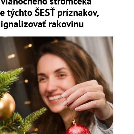
 vianočného stromčeka
e týchto ŠESŤ príznakov,
ignalizovať rakovinu