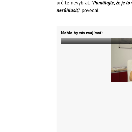
určite nevybral.
"Pamätajte, že je t
nesúhlasiť,"
povedal.
Mohlo by vás zaujímať: