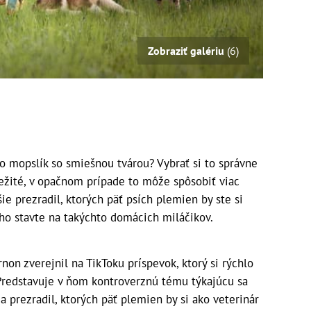
Zobraziť galériu
(6)
o mopslík so smiešnou tvárou? Vybrať si to správne
ežité, v opačnom prípade to môže spôsobiť viac
šie prezradil, ktorých päť psích plemien by ste si
ho stavte na takýchto domácich miláčikov.
on zverejnil na TikToku príspevok, ktorý si rýchlo
. Predstavuje v ňom kontroverznú tému týkajúcu sa
 prezradil, ktorých päť plemien by si ako veterinár