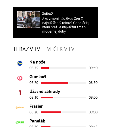
ZÁBAVA
Ako zmení náš život Gen Z
najbližších 5 rokov? Generácia,
ktorá prežije najväčšiu zmenu
modernej doby
TERAZ V TV
VEČER V TV
Na nože
08:25
09:40
Gumkáči
08:20
08:50
Úžasné záhrady
08:30
09:00
Frasier
08:20
09:00
Panelák
08:20
09:45