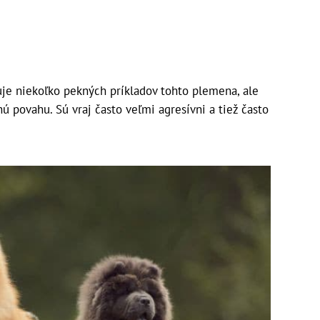
tuje niekoľko pekných príkladov tohto plemena, ale
ú povahu. Sú vraj často veľmi agresívni a tiež často