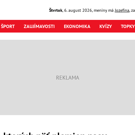
Štvrtok
,
6. august
2026
,
meniny má
Jozefína
, z
ŠPORT
ZAUJÍMAVOSTI
EKONOMIKA
KVÍZY
TOPKY