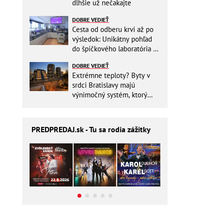
dlhšie už nečakajte
DOBRE VEDIEŤ
Cesta od odberu krvi až po
výsledok: Unikátny pohľad
do špičkového laboratória na
Slovensku
DOBRE VEDIEŤ
Extrémne teploty? Byty v
srdci Bratislavy majú
výnimočný systém, ktorý
ešte aj šetrí náklady
PREDPREDAJ
.sk - Tu sa rodia zážitky