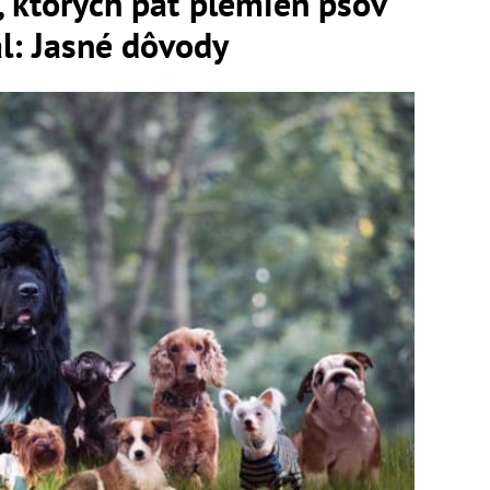
l, ktorých päť plemien psov
al: Jasné dôvody