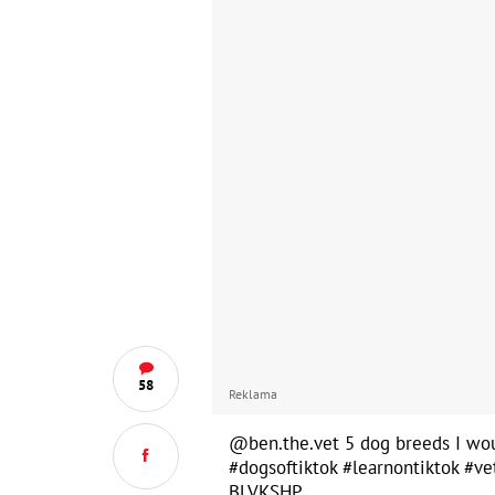
58
Reklama
@ben.the.vet
5 dog breeds I wou
#dogsoftiktok
#learnontiktok
#ve
BLVKSHP