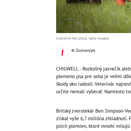
Ilustračné foto (Zdroj: Getty Images)
© Zoznam/pk
CHIGWELL - Rozkošný jazvečík aleb
plemeno psa pre seba je veľmi dôl
škody ako radosti. Veterinár najnov
určite nemali vyberať. Namiesto to
Britský zverolekár Ben Simpson-Vern
získal vyše 6,7 milióna zhliadnutí
psích plemien, ktoré mnohí milujú a