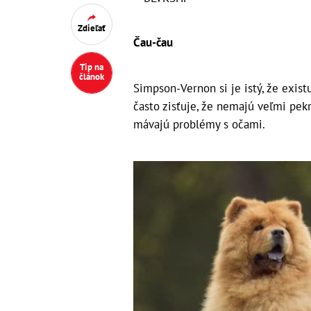
Zdieľať
Čau-čau
Tip na
článok
Simpson-Vernon si je istý, že exis
často zisťuje, že nemajú veľmi pekn
mávajú problémy s očami.