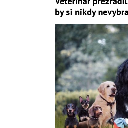
Veterinár prezradi
by si nikdy nevybr