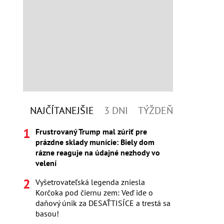
NAJČÍTANEJŠIE
3 DNI
TÝŽDEŇ
Frustrovaný Trump mal zúriť pre
prázdne sklady munície: Biely dom
rázne reaguje na údajné nezhody vo
velení
Vyšetrovateľská legenda zniesla
Korčoka pod čiernu zem: Veď ide o
daňový únik za DESAŤTISÍCE a trestá sa
basou!