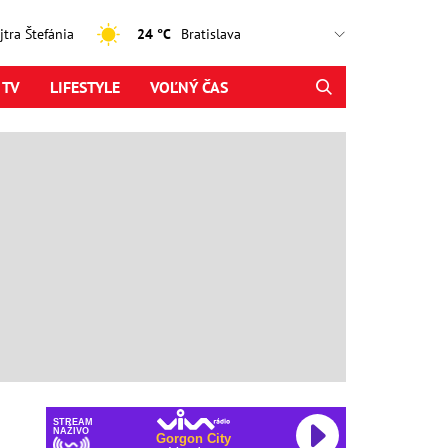
ajtra Štefánia
24 °C
 TV
LIFESTYLE
VOĽNÝ ČAS
STREAM
NAŽIVO
Gorgon City