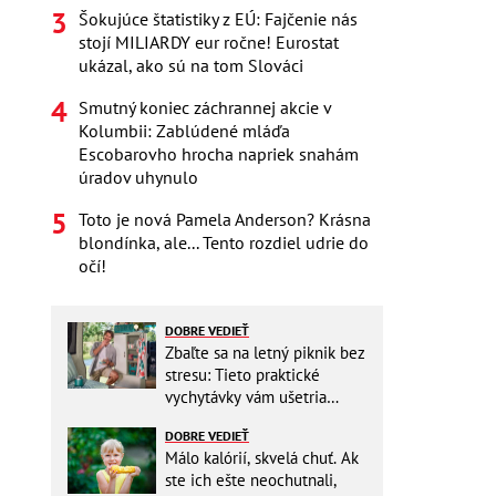
Šokujúce štatistiky z EÚ: Fajčenie nás
stojí MILIARDY eur ročne! Eurostat
ukázal, ako sú na tom Slováci
Smutný koniec záchrannej akcie v
Kolumbii: Zablúdené mláďa
Escobarovho hrocha napriek snahám
úradov uhynulo
Toto je nová Pamela Anderson? Krásna
blondínka, ale... Tento rozdiel udrie do
očí!
DOBRE VEDIEŤ
Zbaľte sa na letný piknik bez
stresu: Tieto praktické
vychytávky vám ušetria
miesto v batohu!
DOBRE VEDIEŤ
Málo kalórií, skvelá chuť. Ak
ste ich ešte neochutnali,