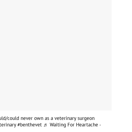
ld/could never own as a veterinary surgeon
terinary
#benthevet
♬ Waiting For Heartache -