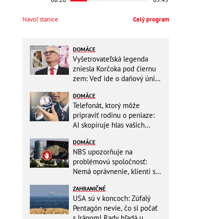
Navoľ stanice
Celý program
DOMÁCE
Vyšetrovateľská legenda
zniesla Korčoka pod čiernu
zem: Veď ide o daňový únik
za DESAŤTISÍCE a trestá sa
DOMÁCE
basou!
Telefonát, ktorý môže
pripraviť rodinu o peniaze:
AI skopíruje hlas vašich
blízkych, odborníci radia
DOMÁCE
jednoduchý trik
NBS upozorňuje na
problémovú spoločnosť:
Nemá oprávnenie, klienti sa
vystavujú veľkému riziku
ZAHRANIČNÉ
USA sú v koncoch: Zúfalý
Pentagón nevie, čo si počať
s Iránom! Rady hľadá u