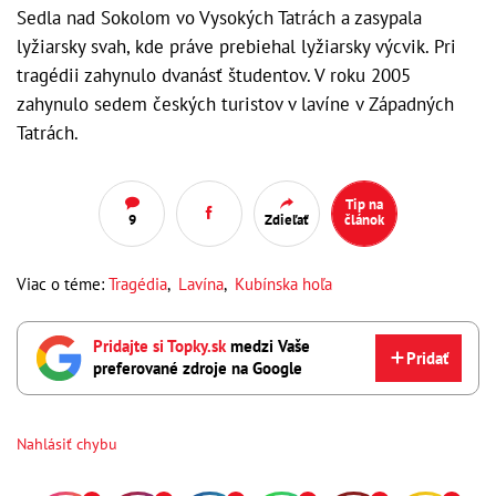
Sedla nad Sokolom vo Vysokých Tatrách a zasypala
lyžiarsky svah, kde práve prebiehal lyžiarsky výcvik. Pri
tragédii zahynulo dvanásť študentov. V roku 2005
zahynulo sedem českých turistov v lavíne v Západných
Tatrách.
Tip na
9
Zdieľať
článok
Viac o téme:
Tragédia
,
Lavína
,
Kubínska hoľa
Pridajte si Topky.sk
medzi Vaše
Pridať
preferované zdroje na Google
Nahlásiť chybu