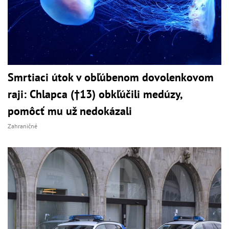
Smrtiaci útok v obľúbenom dovolenkovom
raji: Chlapca (†13) obkľúčili medúzy,
pomôcť mu už nedokázali
Zahraničné