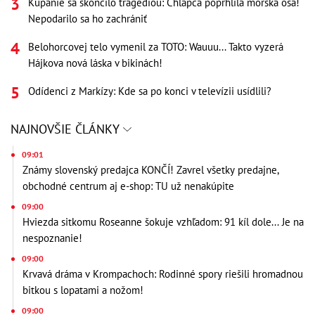
Kúpanie sa skončilo tragédiou: Chlapca popŕhlila morská osa!
Nepodarilo sa ho zachrániť
Belohorcovej telo vymenil za TOTO: Wauuu... Takto vyzerá
Hájkova nová láska v bikinách!
Odídenci z Markízy: Kde sa po konci v televízii usídlili?
NAJNOVŠIE ČLÁNKY
09:01
Známy slovenský predajca KONČÍ! Zavrel všetky predajne,
obchodné centrum aj e-shop: TU už nenakúpite
09:00
Hviezda sitkomu Roseanne šokuje vzhľadom: 91 kíl dole... Je na
nespoznanie!
09:00
Krvavá dráma v Krompachoch: Rodinné spory riešili hromadnou
bitkou s lopatami a nožom!
09:00