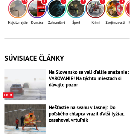
16
2
3
7
5
3
Najčítanejšie
Domáce
Zahraničné
Šport
Krimi
Zaujímavosti
Reg
SÚVISIACE ČLÁNKY
Na Slovensko sa valí ďalšie sneženie:
VAROVANIE! Na týchto miestach si
dávajte pozor
FOTO
Nešťastie na svahu v Jasnej: Do
poľského chlapca vrazil ďalší lyžiar,
zasahoval vrtuľník