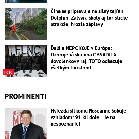
Čína sa pripravuje na silný tajfún
Dolphin: Zatvára školy aj turistické
atrakcie, hrozia záplavy
Ďalšie NEPOKOJE v Európe:
Ozbrojená skupina OBSADILA
dovolenkový raj, TOTO odkazuje
všetkým turistom!
FOTO
PROMINENTI
Hviezda sitkomu Roseanne šokuje
vzhľadom: 91 kíl dole... Je na
nespoznanie!