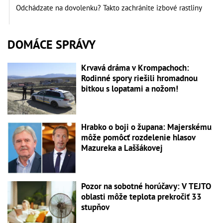
Odchádzate na dovolenku? Takto zachránite izbové rastliny
DOMÁCE SPRÁVY
Krvavá dráma v Krompachoch:
Rodinné spory riešili hromadnou
bitkou s lopatami a nožom!
Hrabko o boji o župana: Majerskému
môže pomôcť rozdelenie hlasov
Mazureka a Laššákovej
Pozor na sobotné horúčavy: V TEJTO
oblasti môže teplota prekročiť 33
stupňov