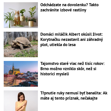
Odchádzate na dovolenku? Takto
zachránite izbové rastliny
Domáci miláčik Albert okúsil život:
Korytnačku nezastavil ani záhradný
plot, utiekla do lesa
Tajomstvo staré viac než tisíc rokov:
Brno možno vzniklo skôr, než si
historici mysleli
Tŕpnutie ruky nemusí byť banalita: Ak
máte aj tento príznak, nečakajte