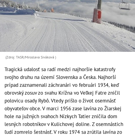
(Zdroj: TASR/Miroslava Siváková )
Tragická udalosť sa radí medzi najhoršie katastrofy
svojho druhu na území Slovenska a Česka. Najhorší
prípad zaznamenali záchranári vo februári 1934, keď
obrovský zosuv zo svahu Krížna vo Veľkej Fatre zničil
polovicu osady Rybô. Vtedy prišlo o život osemnásť
obyvateľov obce. V marci 1956 zase lavína zo Žiarskej
hole na južných svahoch Nízkych Tatier zničila dom
lesných robotníkov v Kulichovej doline. Z osemnástich
ľudí zomrelo šestnásť. V roku 1974 sa zrútila lavína zo