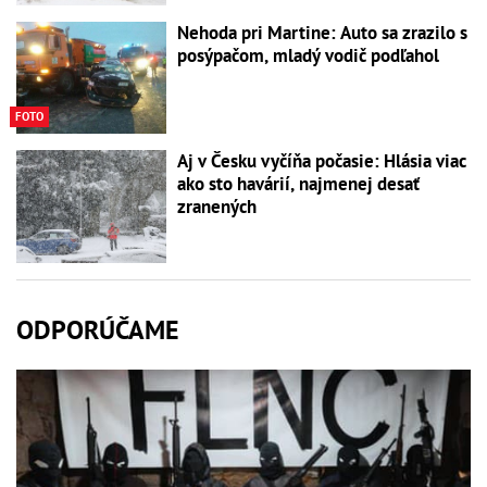
Nehoda pri Martine: Auto sa zrazilo s
posýpačom, mladý vodič podľahol
FOTO
Aj v Česku vyčíňa počasie: Hlásia viac
ako sto havárií, najmenej desať
zranených
ODPORÚČAME