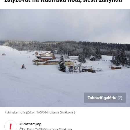
Zobraziť galériu
(2)
Kubínska hoľa (Zdroj: TASR/Miroslava Siváková )
© Zoznam/np
ČTK,
Foto
: TASR/Miroslava Siváková