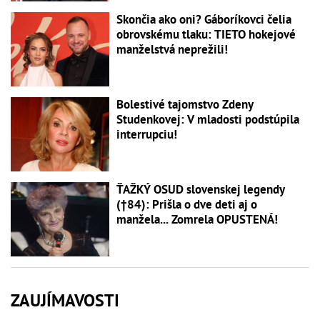
Skončia ako oni? Gáboríkovci čelia
obrovskému tlaku: TIETO hokejové
manželstvá neprežili!
Bolestivé tajomstvo Zdeny
Studenkovej: V mladosti podstúpila
interrupciu!
ŤAŽKÝ OSUD slovenskej legendy
(†84): Prišla o dve deti aj o
manžela... Zomrela OPUSTENÁ!
ZAUJÍMAVOSTI