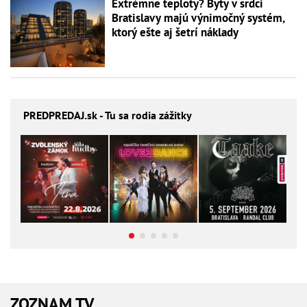
Extrémne teploty? Byty v srdci
Bratislavy majú výnimočný systém,
ktorý ešte aj šetrí náklady
PREDPREDAJ
.sk - Tu sa rodia zážitky
ZOZNAM TV