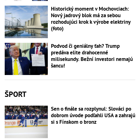
Historický moment v Mochovciach:
Nový jadrový blok má za sebou
rozhodujúci krok k výrobe elektriny
(foto)
Podvod či geniálny ťah? Trump
predáva elite drahocenné
milisekundy. Bežní investori nemajú
šancu!
ŠPORT
Sen o finále sa rozplynul: Slováci po
dobrom úvode podľahli USA a zahrajú
si s Fínskom o bronz