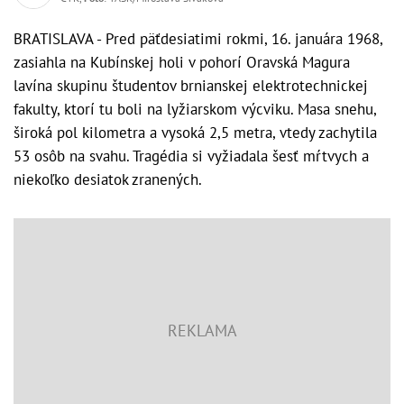
BRATISLAVA - Pred päťdesiatimi rokmi, 16. januára 1968,
zasiahla na Kubínskej holi v pohorí Oravská Magura
lavína skupinu študentov brnianskej elektrotechnickej
fakulty, ktorí tu boli na lyžiarskom výcviku. Masa snehu,
široká pol kilometra a vysoká 2,5 metra, vtedy zachytila
53 osôb na svahu. Tragédia si vyžiadala šesť mŕtvych a
niekoľko desiatok zranených.