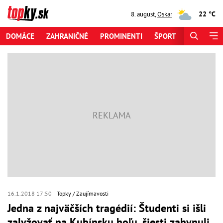
22 °C
8. august
,
Oskar
DOMÁCE
ZAHRANIČNÉ
PROMINENTI
ŠPORT
ZAUJÍMAV
16.1.2018 17:50
Topky
Zaujímavosti
Jedna z najväčších tragédií: Študenti si išli
zalyžovať na Kubínsku hoľu, šiesti zahynuli