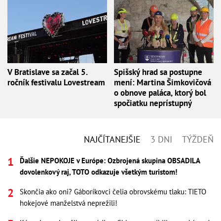
V Bratislave sa začal 5.
Spišský hrad sa postupne
ročník festivalu Lovestream
mení: Martina Šimkovičová
o obnove paláca, ktorý bol
spočiatku neprístupný
NAJČÍTANEJŠIE
3 DNI
TÝŽDEŇ
Ďalšie NEPOKOJE v Európe: Ozbrojená skupina OBSADILA
dovolenkový raj, TOTO odkazuje všetkým turistom!
Skončia ako oni? Gáboríkovci čelia obrovskému tlaku: TIETO
hokejové manželstvá neprežili!