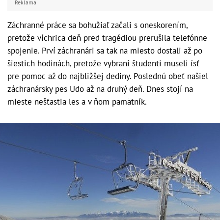
Reklama
Záchranné práce sa bohužiaľ začali s oneskorením,
pretože víchrica deň pred tragédiou prerušila telefónne
spojenie. Prví záchranári sa tak na miesto dostali až po
šiestich hodinách, pretože vybraní študenti museli ísť
pre pomoc až do najbližšej dediny. Poslednú obeť našiel
záchranársky pes Udo až na druhý deň. Dnes stojí na
mieste nešťastia les a v ňom pamätník.