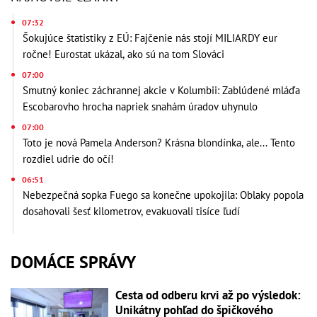
07:32
Šokujúce štatistiky z EÚ: Fajčenie nás stojí MILIARDY eur
ročne! Eurostat ukázal, ako sú na tom Slováci
07:00
Smutný koniec záchrannej akcie v Kolumbii: Zablúdené mláďa
Escobarovho hrocha napriek snahám úradov uhynulo
07:00
Toto je nová Pamela Anderson? Krásna blondínka, ale... Tento
rozdiel udrie do očí!
06:51
Nebezpečná sopka Fuego sa konečne upokojila: Oblaky popola
dosahovali šesť kilometrov, evakuovali tisíce ľudí
DOMÁCE SPRÁVY
Cesta od odberu krvi až po výsledok:
Unikátny pohľad do špičkového