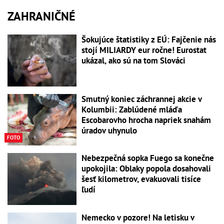
ZAHRANIČNÉ
Šokujúce štatistiky z EÚ: Fajčenie nás
stojí MILIARDY eur ročne! Eurostat
ukázal, ako sú na tom Slováci
Smutný koniec záchrannej akcie v
Kolumbii: Zablúdené mláďa
Escobarovho hrocha napriek snahám
úradov uhynulo
FOTO
Nebezpečná sopka Fuego sa konečne
upokojila: Oblaky popola dosahovali
šesť kilometrov, evakuovali tisíce
ľudí
Nemecko v pozore! Na letisku v