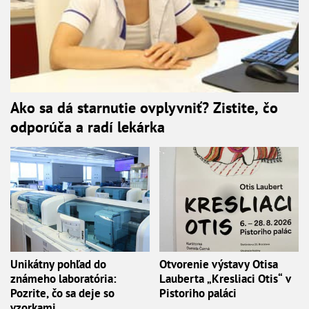
Ako sa dá starnutie ovplyvniť? Zistite, čo
odporúča a radí lekárka
Unikátny pohľad do
Otvorenie výstavy Otisa
známeho laboratória:
Lauberta „Kresliaci Otis“ v
Pozrite, čo sa deje so
Pistoriho paláci
vzorkami