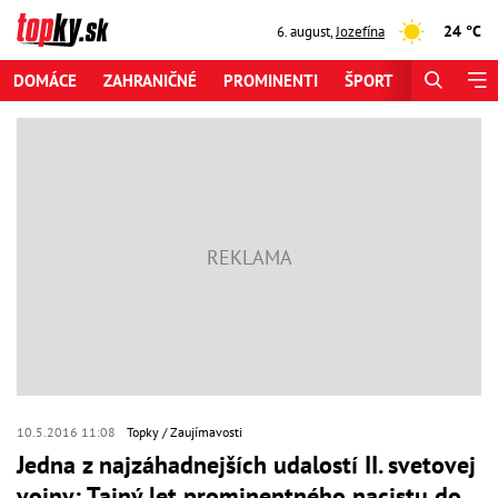
24 °C
6. august
,
Jozefína
DOMÁCE
ZAHRANIČNÉ
PROMINENTI
ŠPORT
ZAUJÍMAV
10.5.2016 11:08
Topky
Zaujímavosti
Jedna z najzáhadnejších udalostí II. svetovej
vojny: Tajný let prominentného nacistu do