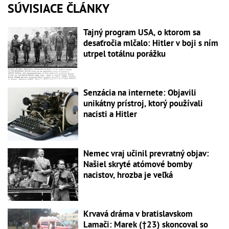
SÚVISIACE ČLÁNKY
Tajný program USA, o ktorom sa
desaťročia mlčalo: Hitler v boji s ním
utrpel totálnu porážku
Senzácia na internete: Objavili
unikátny prístroj, ktorý používali
nacisti a Hitler
Nemec vraj učinil prevratný objav:
Našiel skryté atómové bomby
nacistov, hrozba je veľká
Krvavá dráma v bratislavskom
Lamači: Marek (†23) skoncoval so