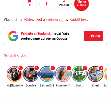
Tip na
8
Zdieľať
článok
Viac o téme:
Hitler
,
Druhá svetová vojna
,
Rudolf hess
Pridajte si Topky.sk
medzi Vaše
Pridať
preferované zdroje na Google
Nahlásiť chybu
16
4
3
4
7
4
Najčítanejšie
Domáce
Zahraničné
Prominenti
Šport
Krimi
Zaují