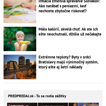
Inflácia zmenila správanie Slovákov:
Ako narábať s peniazmi, keď
nechcete zbytočne riskovať?
Málo kalórií, skvelá chuť. Ak ste ich
ešte neochutnali, dlhšie už nečakajte
Extrémne teploty? Byty v srdci
Bratislavy majú výnimočný systém,
ktorý ešte aj šetrí náklady
PREDPREDAJ
.sk - Tu sa rodia zážitky