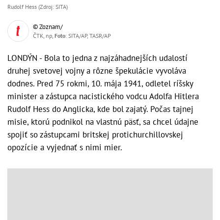
Rudolf Hess (Zdroj: SITA)
© Zoznam/
ČTK, np,
Foto
: SITA/AP, TASR/AP
LONDÝN - Bola to jedna z najzáhadnejších udalostí
druhej svetovej vojny a rôzne špekulácie vyvoláva
dodnes. Pred 75 rokmi, 10. mája 1941, odletel ríšsky
minister a zástupca nacistického vodcu Adolfa Hitlera
Rudolf Hess do Anglicka, kde bol zajatý. Počas tajnej
misie, ktorú podnikol na vlastnú päsť, sa chcel údajne
spojiť so zástupcami britskej protichurchillovskej
opozície a vyjednať s nimi mier.