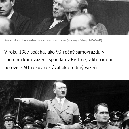
Počas Norimberského procesu si drží hlavu (vravo) (Zdroj: TASR/AP)
V roku 1987 spáchal ako 93-ročný samovraždu v
spojeneckom väzení Spandau v Berlíne, v ktorom od
polovice 60. rokov zostával ako jediný väzeň.