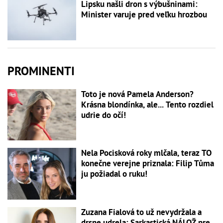
Lipsku našli dron s výbušninami:
Minister varuje pred veľku hrozbou
PROMINENTI
Toto je nová Pamela Anderson?
Krásna blondínka, ale... Tento rozdiel
udrie do očí!
Nela Pocisková roky mlčala, teraz TO
konečne verejne priznala: Filip Tůma
ju požiadal o ruku!
Zuzana Fialová to už nevydržala a
drsne udrela: Sarkastická NÁLOŽ pre