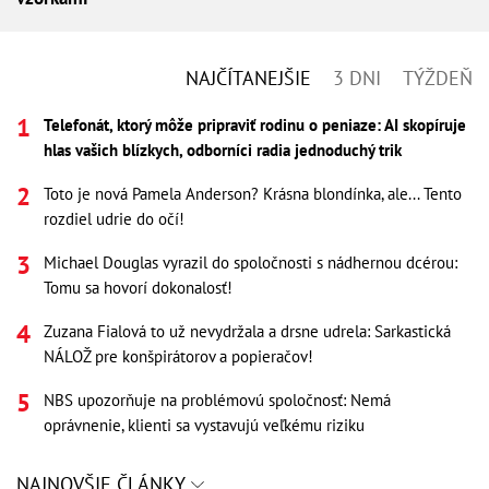
NAJČÍTANEJŠIE
3 DNI
TÝŽDEŇ
Telefonát, ktorý môže pripraviť rodinu o peniaze: AI skopíruje
hlas vašich blízkych, odborníci radia jednoduchý trik
Toto je nová Pamela Anderson? Krásna blondínka, ale... Tento
rozdiel udrie do očí!
Michael Douglas vyrazil do spoločnosti s nádhernou dcérou:
Tomu sa hovorí dokonalosť!
Zuzana Fialová to už nevydržala a drsne udrela: Sarkastická
NÁLOŽ pre konšpirátorov a popieračov!
NBS upozorňuje na problémovú spoločnosť: Nemá
oprávnenie, klienti sa vystavujú veľkému riziku
NAJNOVŠIE ČLÁNKY