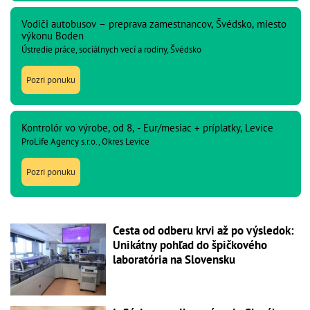
Vodiči autobusov – preprava zamestnancov, Švédsko, miesto
výkonu Boden
Ústredie práce, sociálnych vecí a rodiny, Švédsko
Pozri ponuku
Kontrolór vo výrobe, od 8, - Eur/mesiac + príplatky, Levice
ProLife Agency s.r.o., Okres Levice
Pozri ponuku
Cesta od odberu krvi až po výsledok:
Unikátny pohľad do špičkového
laboratória na Slovensku