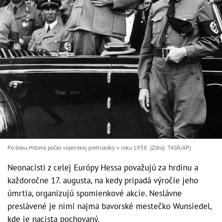
Po boku Hitlera počas vojenskej prehliadky v roku 1938 (Zdroj: TASR/AP)
Neonacisti z celej Európy Hessa považujú za hrdinu a
každoročne 17. augusta, na kedy pripadá výročie jeho
úmrtia, organizujú spomienkové akcie. Neslávne
preslávené je nimi najmä bavorské mestečko Wunsiedel,
kde je nacista pochovaný.