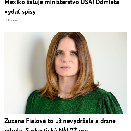
Mexiko žaluje ministerstvo USA! Odmieta
vydať spisy
Zahraničné
Zuzana Fialová to už nevydržala a drsne
udrela: Sarkastická NÁLOŽ pre