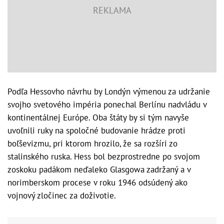
Podľa Hessovho návrhu by Londýn výmenou za udržanie
svojho svetového impéria ponechal Berlínu nadvládu v
kontinentálnej Európe. Oba štáty by si tým navyše
uvoľnili ruky na spoločné budovanie hrádze proti
boľševizmu, pri ktorom hrozilo, že sa rozšíri zo
stalinského ruska. Hess bol bezprostredne po svojom
zoskoku padákom neďaleko Glasgowa zadržaný a v
norimberskom procese v roku 1946 odsúdený ako
vojnový zločinec za doživotie.