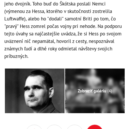
jeho dvojník. Toho buď do Škótska poslali Nemci
(výmenou za Hessa, ktorého v skutočnosti zostrelila
Luftwaffe), alebo ho "dodali" samotní Briti po tom, čo
"pravý" Hess zomrel počas vojny pri nehode. Na podporu
tejto úvahy sa najčastejšie uvádza, že si Hess po svojom
uväznení nič nepamätal, hovoril z cesty, nespoznával
známych ľudí a dlhé roky odmietal návštevy svojich
príbuzných.
Zobraziť galériu
(4)