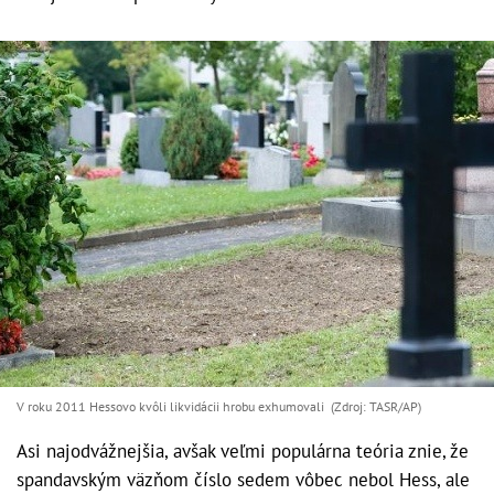
V roku 2011 Hessovo kvôli likvidácii hrobu exhumovali (Zdroj: TASR/AP)
Asi najodvážnejšia, avšak veľmi populárna teória znie, že
spandavským väzňom číslo sedem vôbec nebol Hess, ale