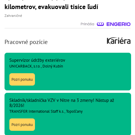
kilometrov, evakuovali tisíce ľudí
Zahraničné
Pracovné pozície
Supervízor údržby exteriérov
UNICARBACK, s.r.o., Dolný Kubín
Pozri ponuku
Skladník/skladníčka VZV v Nitre na 3 zmeny! Nástup až
8/2026!
TRANSFER International Staff k.s., Topoľčany
Pozri ponuku