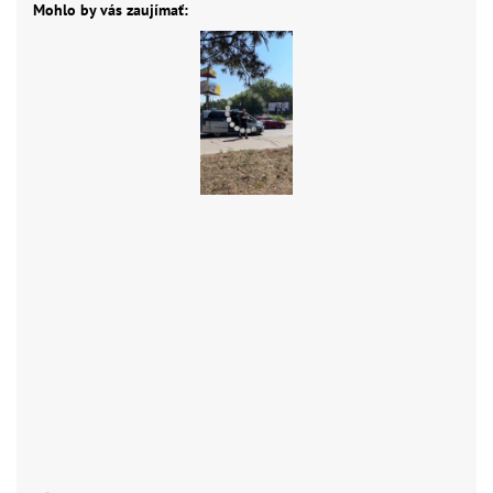
Mohlo by vás zaujímať: