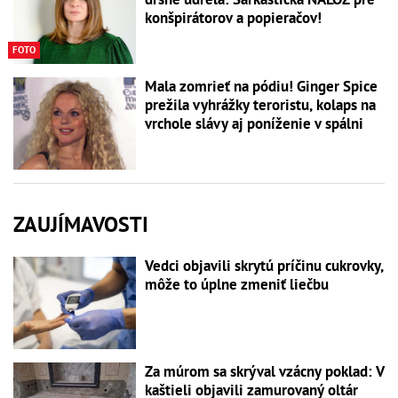
konšpirátorov a popieračov!
FOTO
Mala zomrieť na pódiu! Ginger Spice
prežila vyhrážky teroristu, kolaps na
vrchole slávy aj poníženie v spálni
ZAUJÍMAVOSTI
Vedci objavili skrytú príčinu cukrovky,
môže to úplne zmeniť liečbu
Za múrom sa skrýval vzácny poklad: V
kaštieli objavili zamurovaný oltár