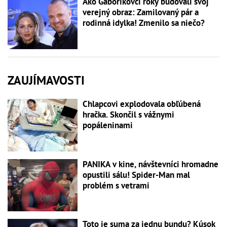
Ako Gáboríkovci roky budovali svoj
verejný obraz: Zamilovaný pár a
rodinná idylka! Zmenilo sa niečo?
ZAUJÍMAVOSTI
Chlapcovi explodovala obľúbená
hračka. Skončil s vážnymi
popáleninami
PANIKA v kine, návštevníci hromadne
opustili sálu! Spider-Man mal
problém s vetrami
Toto je suma za jednu bundu? Kúsok