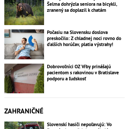
Šelma dohrýzla seniora na bicykli,
zranený sa doplazil k chatám
Počasiu na Slovensku doslova
preskočilo: Z chladnej noci rovno do
ďalších horúčav, platia výstrahy!
Dobrovoľníci OZ Vŕby prinášajú
pacientom s rakovinou v Bratislave
podporu a ľudskosť
ZAHRANIČNÉ
Slovenskí hasiči nepoľavujú: Vo