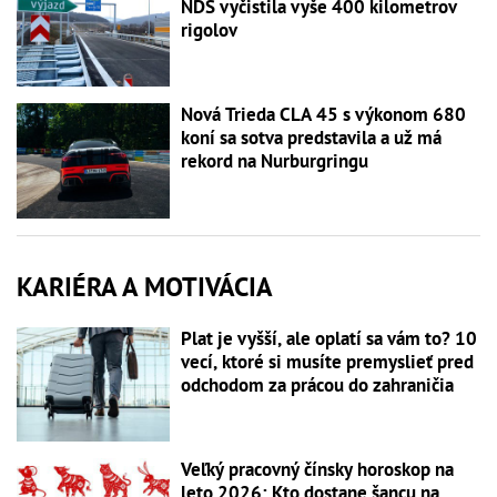
NDS vyčistila vyše 400 kilometrov
rigolov
Nová Trieda CLA 45 s výkonom 680
koní sa sotva predstavila a už má
rekord na Nurburgringu
KARIÉRA A MOTIVÁCIA
Plat je vyšší, ale oplatí sa vám to? 10
vecí, ktoré si musíte premyslieť pred
odchodom za prácou do zahraničia
Veľký pracovný čínsky horoskop na
leto 2026: Kto dostane šancu na