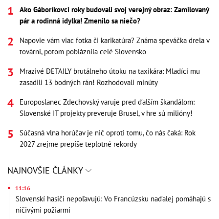
Ako Gáboríkovci roky budovali svoj verejný obraz: Zamilovaný
pár a rodinná idylka! Zmenilo sa niečo?
Napovie vám viac fotka či karikatúra? Známa speváčka drela v
továrni, potom pobláznila celé Slovensko
Mrazivé DETAILY brutálneho útoku na taxikára: Mladíci mu
zasadili 13 bodných rán! Rozhodovali minúty
Europoslanec Zdechovský varuje pred ďalším škandálom:
Slovenské IT projekty preveruje Brusel, v hre sú milióny!
Súčasná vlna horúčav je nič oproti tomu, čo nás čaká: Rok
2027 zrejme prepíše teplotné rekordy
NAJNOVŠIE ČLÁNKY
11:16
Slovenskí hasiči nepoľavujú: Vo Francúzsku naďalej pomáhajú s
ničivými požiarmi