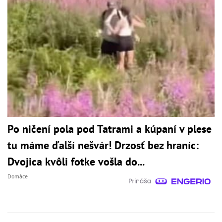
Po ničení pola pod Tatrami a kúpaní v plese
tu máme ďalší nešvár! Drzosť bez hraníc:
Dvojica kvôli fotke vošla do...
Domáce