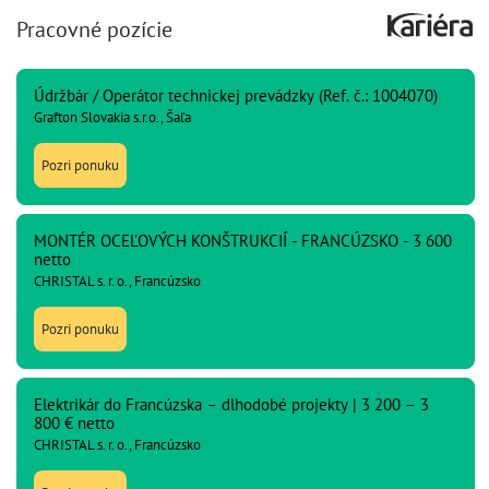
Pracovné pozície
Údržbár / Operátor technickej prevádzky (Ref. č.: 1004070)
Grafton Slovakia s.r.o., Šaľa
Pozri ponuku
MONTÉR OCEĽOVÝCH KONŠTRUKCIÍ - FRANCÚZSKO - 3 600
netto
CHRISTAL s. r. o., Francúzsko
Pozri ponuku
Elektrikár do Francúzska – dlhodobé projekty | 3 200 – 3
800 € netto
CHRISTAL s. r. o., Francúzsko