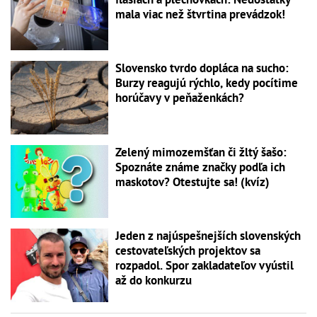
mala viac než štvrtina prevádzok!
Slovensko tvrdo dopláca na sucho:
Burzy reagujú rýchlo, kedy pocítime
horúčavy v peňaženkách?
Zelený mimozemšťan či žltý šašo:
Spoznáte známe značky podľa ich
maskotov? Otestujte sa! (kvíz)
Jeden z najúspešnejších slovenských
cestovateľských projektov sa
rozpadol. Spor zakladateľov vyústil
až do konkurzu