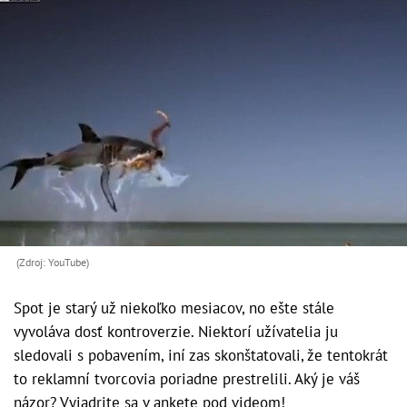
(Zdroj: YouTube)
Spot je starý už niekoľko mesiacov, no ešte stále
vyvoláva dosť kontroverzie. Niektorí užívatelia ju
sledovali s pobavením, iní zas skonštatovali, že tentokrát
to reklamní tvorcovia poriadne prestrelili. Aký je váš
názor? Vyjadrite sa v ankete pod videom!