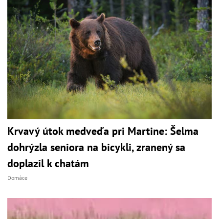
Krvavý útok medveďa pri Martine: Šelma
dohrýzla seniora na bicykli, zranený sa
doplazil k chatám
Domáce