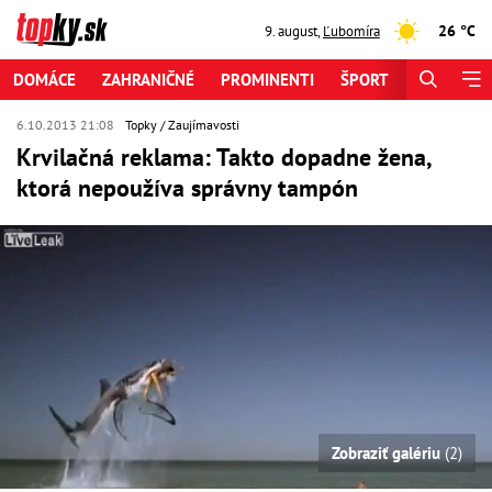
26 °C
9. august
,
Ľubomíra
DOMÁCE
ZAHRANIČNÉ
PROMINENTI
ŠPORT
ZAUJÍMAV
6.10.2013 21:08
Topky
Zaujímavosti
Krvilačná reklama: Takto dopadne žena,
ktorá nepoužíva správny tampón
Zobraziť galériu
(2)