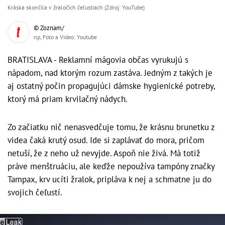
Kráska skončila v žraločích čeľustiach (Zdroj: YouTube)
© Zoznam/
np, Foto a Video: Youtube
BRATISLAVA - Reklamní mágovia občas vyrukujú s
nápadom, nad ktorým rozum zastáva. Jedným z takých je
aj ostatný počin propagujúci dámske hygienické potreby,
ktorý má priam krvilačný nádych.
Zo začiatku nič nenasvedčuje tomu, že krásnu brunetku z
videa čaká krutý osud. Ide si zaplávať do mora, pričom
netuší, že z neho už nevyjde. Aspoň nie živá. Má totiž
práve menštruáciu, ale keďže nepoužíva tampóny značky
Tampax, krv ucíti žralok, pripláva k nej a schmatne ju do
svojich čeľustí.