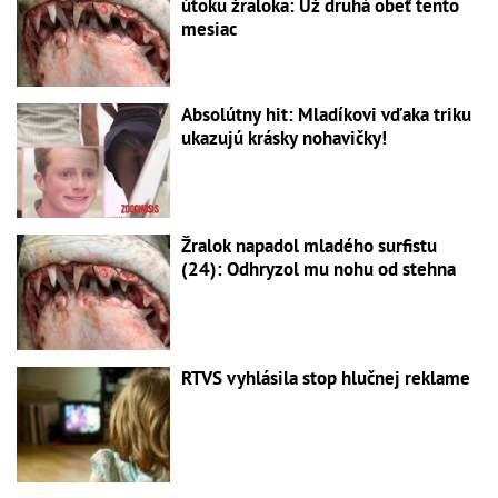
útoku žraloka: Už druhá obeť tento
mesiac
Absolútny hit: Mladíkovi vďaka triku
ukazujú krásky nohavičky!
Žralok napadol mladého surfistu
(24): Odhryzol mu nohu od stehna
RTVS vyhlásila stop hlučnej reklame