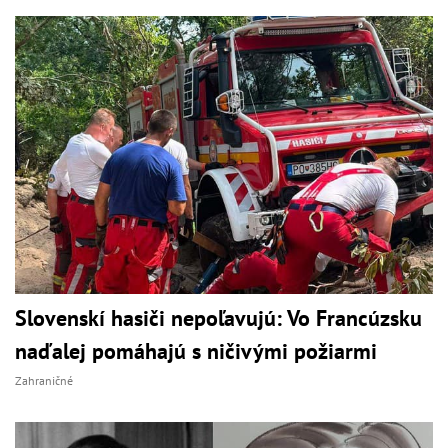
Slovenskí hasiči nepoľavujú: Vo Francúzsku
naďalej pomáhajú s ničivými požiarmi
Zahraničné