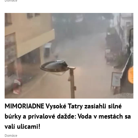
Domáce
MIMORIADNE Vysoké Tatry zasiahli silné
búrky a prívalové dažde: Voda v mestách sa
valí ulicami!
Domáce