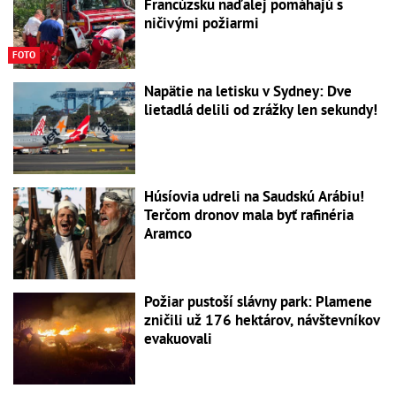
Francúzsku naďalej pomáhajú s
ničivými požiarmi
FOTO
Napätie na letisku v Sydney: Dve
lietadlá delili od zrážky len sekundy!
Húsíovia udreli na Saudskú Arábiu!
Terčom dronov mala byť rafinéria
Aramco
Požiar pustoší slávny park: Plamene
zničili už 176 hektárov, návštevníkov
evakuovali