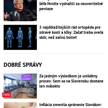
šéfa Nvidie vydražili za neuveriteľné
peniaze
5 najdôležitejších rád ortopéda pre
zdravé kosti a kĺby: Začať treba oveľa
skôr, než začnú bolieť
DOBRÉ SPRÁVY
Za jedným výsledkom je unikátny
proces: Sem sa na Slovensku dostane
len málokto
FOTO
Inflácia zmenila správanie Slovákov: