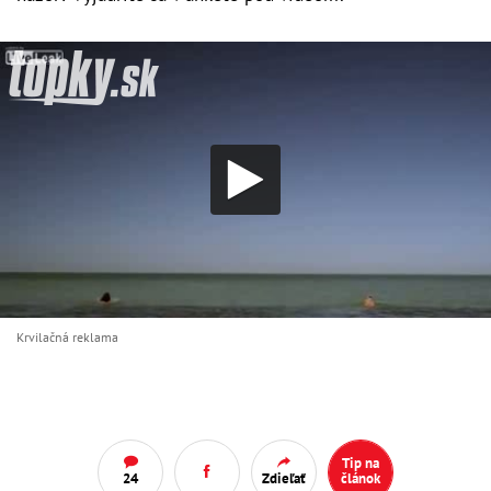
Krvilačná reklama
Tip na
24
Zdieľať
článok