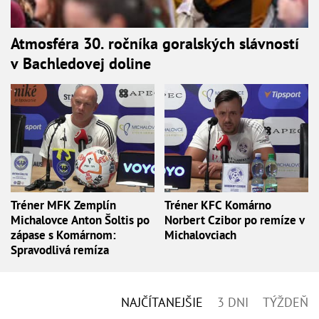
Atmosféra 30. ročníka goralských slávností
v Bachledovej doline
Tréner MFK Zemplín
Tréner KFC Komárno
Michalovce Anton Šoltis po
Norbert Czibor po remíze v
zápase s Komárnom:
Michalovciach
Spravodlivá remíza
NAJČÍTANEJŠIE
3 DNI
TÝŽDEŇ