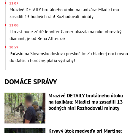
11:07
Mrazivé DETAILY brutálneho útoku na taxikára: Mladíci mu
zasadili 13 bodných rán! Rozhodovali minúty
11:00
J.Lo asi bude zúriť: Jennifer Garner ukázala na ruke obrovský
diamant, je od Bena Afflecka?
10:59
Počasiu na Slovensku doslova preskočilo: Z chladnej noci rovno
do ďalších horúčav, platia výstrahy!
DOMÁCE SPRÁVY
Mrazivé DETAILY brutálneho útoku
na taxikára: Mladíci mu zasadili 13
bodných rán! Rozhodovali minúty
Krvavý útok medveďa pri Martine: