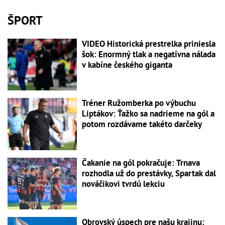
ŠPORT
VIDEO Historická prestrelka priniesla
šok: Enormný tlak a negatívna nálada
v kabíne českého giganta
Tréner Ružomberka po výbuchu
Liptákov: Ťažko sa nadrieme na gól a
potom rozdávame takéto darčeky
Čakanie na gól pokračuje: Trnava
rozhodla už do prestávky, Spartak dal
nováčikovi tvrdú lekciu
Obrovský úspech pre našu krajinu: