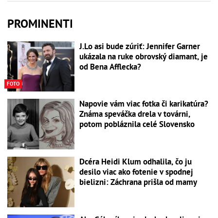
PROMINENTI
J.Lo asi bude zúriť: Jennifer Garner
ukázala na ruke obrovský diamant, je
od Bena Afflecka?
FOTO
Napovie vám viac fotka či karikatúra?
Známa speváčka drela v továrni,
potom pobláznila celé Slovensko
Dcéra Heidi Klum odhalila, čo ju
desilo viac ako fotenie v spodnej
bielizni: Záchrana prišla od mamy