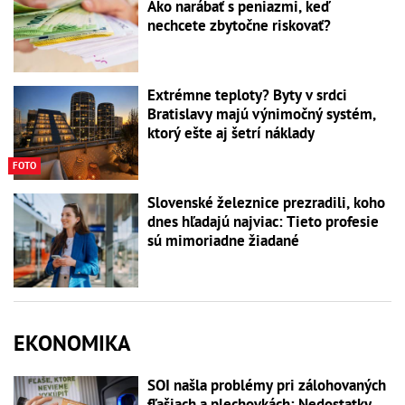
Ako narábať s peniazmi, keď
nechcete zbytočne riskovať?
Extrémne teploty? Byty v srdci
Bratislavy majú výnimočný systém,
ktorý ešte aj šetrí náklady
FOTO
Slovenské železnice prezradili, koho
dnes hľadajú najviac: Tieto profesie
sú mimoriadne žiadané
EKONOMIKA
SOI našla problémy pri zálohovaných
fľašiach a plechovkách: Nedostatky