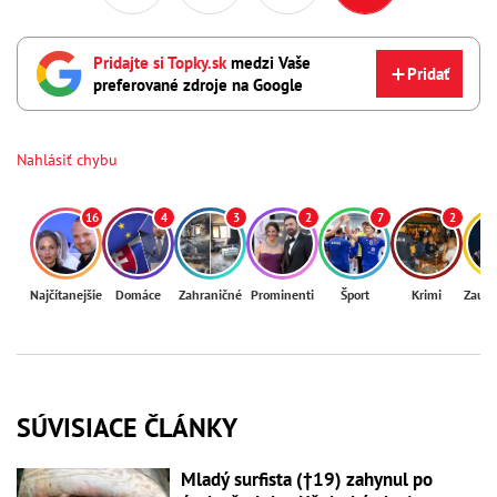
Pridajte si Topky.sk
medzi Vaše
Pridať
preferované zdroje na Google
Nahlásiť chybu
16
4
3
2
7
2
Najčítanejšie
Domáce
Zahraničné
Prominenti
Šport
Krimi
Zaují
SÚVISIACE ČLÁNKY
Mladý surfista (†19) zahynul po