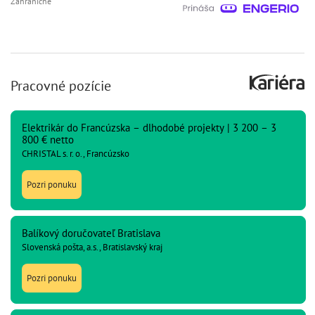
Zahraničné
Pracovné pozície
Elektrikár do Francúzska – dlhodobé projekty | 3 200 – 3
800 € netto
CHRISTAL s. r. o., Francúzsko
Pozri ponuku
Balíkový doručovateľ Bratislava
Slovenská pošta, a.s., Bratislavský kraj
Pozri ponuku