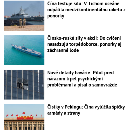
Čína testuje silu: V Tichom oceáne
odpálila medzikontinentálnu raketu z
ponorky
Čínsko-ruské sily v akcii: Do cvičení
nasadzujú torpédoborce, ponorky aj
záchranné lode
Nové detaily havárie: Pilot pred
nárazom trpel psychickými
problémami a písal o samovražde
Čistky v Pekingu: Čína vylúčila špičky
armády a strany