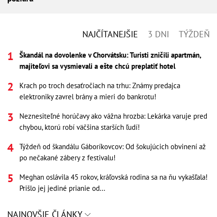
NAJČÍTANEJŠIE
3 DNI
TÝŽDEŇ
Škandál na dovolenke v Chorvátsku: Turisti zničili apartmán,
majiteľovi sa vysmievali a ešte chcú preplatiť hotel
Krach po troch desaťročiach na trhu: Známy predajca
elektroniky zavrel brány a mieri do bankrotu!
Neznesiteľné horúčavy ako vážna hrozba: Lekárka varuje pred
chybou, ktorú robí väčšina starších ľudí!
Týždeň od škandálu Gáboríkovcov: Od šokujúcich obvinení až
po nečakané zábery z festivalu!
Meghan oslávila 45 rokov, kráľovská rodina sa na ňu vykašľala!
Prišlo jej jediné prianie od...
NAJNOVŠIE ČLÁNKY