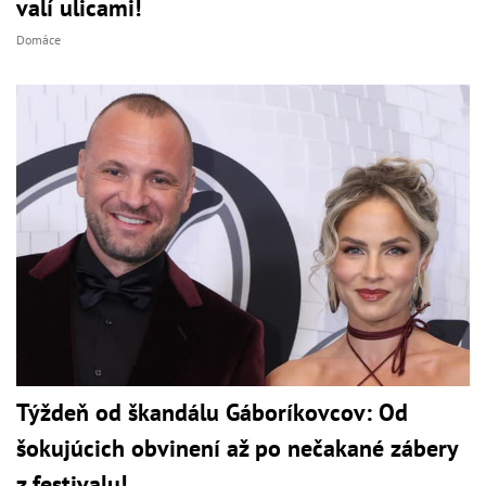
valí ulicami!
Domáce
Týždeň od škandálu Gáboríkovcov: Od
šokujúcich obvinení až po nečakané zábery
z festivalu!