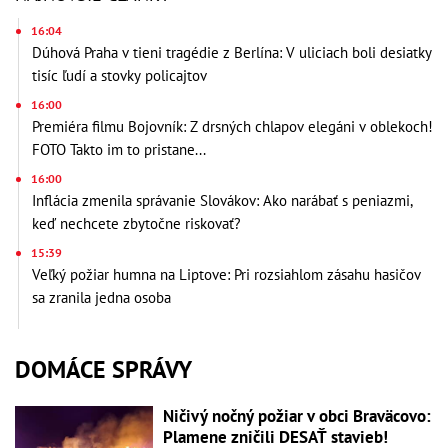
16:04
Dúhová Praha v tieni tragédie z Berlína: V uliciach boli desiatky
tisíc ľudí a stovky policajtov
16:00
Premiéra filmu Bojovník: Z drsných chlapov elegáni v oblekoch!
FOTO Takto im to pristane...
16:00
Inflácia zmenila správanie Slovákov: Ako narábať s peniazmi,
keď nechcete zbytočne riskovať?
15:39
Veľký požiar humna na Liptove: Pri rozsiahlom zásahu hasičov
sa zranila jedna osoba
DOMÁCE SPRÁVY
Ničivý nočný požiar v obci Braväcovo:
Plamene zničili DESAŤ stavieb!