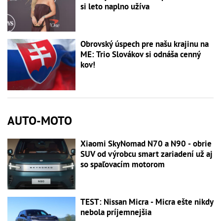
si leto naplno užíva
Obrovský úspech pre našu krajinu na
ME: Trio Slovákov si odnáša cenný
kov!
AUTO-MOTO
Xiaomi SkyNomad N70 a N90 - obrie
SUV od výrobcu smart zariadení už aj
so spaľovacím motorom
TEST: Nissan Micra - Micra ešte nikdy
nebola príjemnejšia