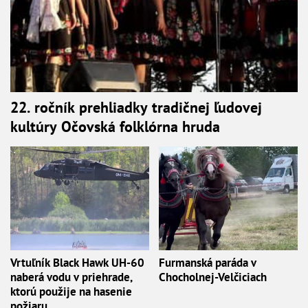
22. ročník prehliadky tradičnej ľudovej
kultúry Očovská folklórna hruda
Vrtuľník Black Hawk UH-60
Furmanská paráda v
naberá vodu v priehrade,
Chocholnej-Velčiciach
ktorú použije na hasenie
požiaru