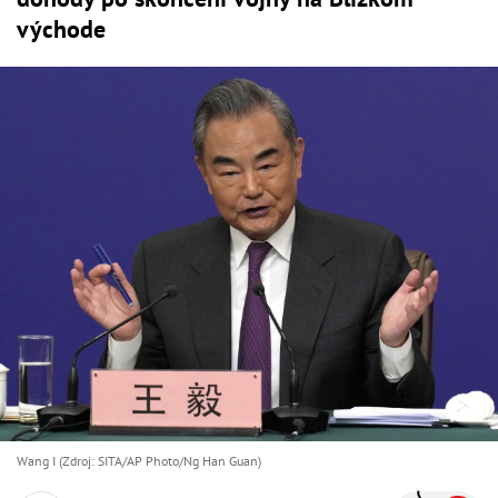
východe
Wang I (Zdroj: SITA/AP Photo/Ng Han Guan)