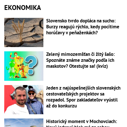
EKONOMIKA
Slovensko tvrdo dopláca na sucho:
Burzy reagujú rýchlo, kedy pocítime
horúčavy v peňaženkách?
Zelený mimozemšťan či žltý šašo:
Spoznáte známe značky podľa ich
maskotov? Otestujte sa! (kvíz)
Jeden z najúspešnejších slovenských
cestovateľských projektov sa
rozpadol. Spor zakladateľov vyústil
až do konkurzu
Historický moment v Mochovciach: