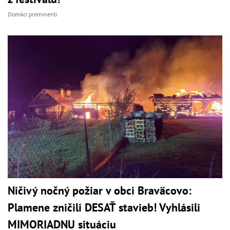
Domáci prominenti
Ničivý nočný požiar v obci Braväcovo:
Plamene zničili DESAŤ stavieb! Vyhlásili
MIMORIADNU situáciu