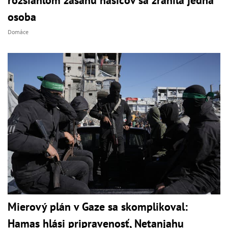
osoba
Domáce
Mierový plán v Gaze sa skomplikoval:
Hamas hlási pripravenosť, Netanjahu