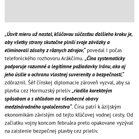
„Úsvit mieru už nastal, kľúčovou súčasťou ďalšieho kroku je,
aby všetky strany skutočne plnili svoje záväzky a
eliminovali zásahy z rôznych zdrojov,“
povedal I počas
telefonického rozhovoru Arákčímu.
„Čína systematicky
podporuje rozumné a legitímne požiadavky Iránu, ako aj
jeho úsilie o ochranu vlastnej suverenity a bezpečnosti,“
zdôraznil. Šéf čínskej diplomacie zároveň vyzval, aby sa
plavba cez Hormuzský prieliv
„riadila korektným
spôsobom a s ohľadom na všeobecné obavy
medzinárodného spoločenstva“
. Čína patrí k ázijským
ekonomikám závislým od tejto kľúčovej vodnej cesty. Od
začiatku vojny koncom februára preto opakovane vyzýval
na zaistenie bezpečnej plavby cez prieliv.