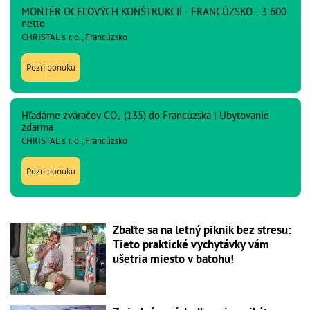
MONTÉR OCEĽOVÝCH KONŠTRUKCIÍ - FRANCÚZSKO - 3 600
netto
CHRISTAL s. r. o., Francúzsko
Pozri ponuku
Hľadáme zváračov CO₂ (135) do Francúzska | Ubytovanie
zdarma
CHRISTAL s. r. o., Francúzsko
Pozri ponuku
Zbaľte sa na letný piknik bez stresu:
Tieto praktické vychytávky vám
ušetria miesto v batohu!