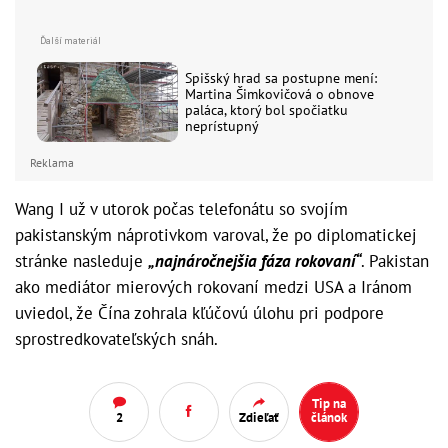
Spišský hrad sa postupne mení:
Martina Šimkovičová o obnove
paláca, ktorý bol spočiatku
neprístupný
Reklama
Wang I už v utorok počas telefonátu so svojím
pakistanským náprotivkom varoval, že po diplomatickej
stránke nasleduje
„najnáročnejšia fáza rokovaní“
. Pakistan
ako mediátor mierových rokovaní medzi USA a Iránom
uviedol, že Čína zohrala kľúčovú úlohu pri podpore
sprostredkovateľských snáh.
Tip na
2
Zdieľať
článok