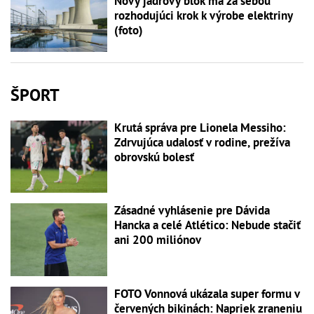
Nový jadrový blok má za sebou
rozhodujúci krok k výrobe elektriny
(foto)
ŠPORT
Krutá správa pre Lionela Messiho:
Zdrvujúca udalosť v rodine, prežíva
obrovskú bolesť
Zásadné vyhlásenie pre Dávida
Hancka a celé Atlético: Nebude stačiť
ani 200 miliónov
FOTO Vonnová ukázala super formu v
červených bikinách: Napriek zraneniu