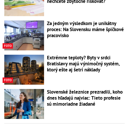
nechcete zbytočne riskovať?
Za jedným výsledkom je unikátny
proces: Na Slovensku máme špičkové
pracovisko
FOTO
Extrémne teploty? Byty v srdci
Bratislavy majú výnimočný systém,
ktorý ešte aj šetrí náklady
FOTO
Slovenské železnice prezradili, koho
dnes hľadajú najviac: Tieto profesie
sú mimoriadne žiadané