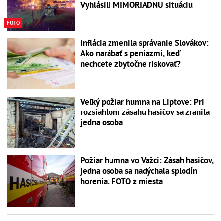
Vyhlásili MIMORIADNU situáciu
FOTO
Inflácia zmenila správanie Slovákov:
Ako narábať s peniazmi, keď
nechcete zbytočne riskovať?
Veľký požiar humna na Liptove: Pri
rozsiahlom zásahu hasičov sa zranila
jedna osoba
Požiar humna vo Važci: Zásah hasičov,
jedna osoba sa nadýchala splodín
horenia. FOTO z miesta