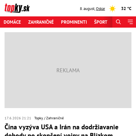
32 °C
8. august
,
Oskar
DOMÁCE
ZAHRANIČNÉ
PROMINENTI
ŠPORT
ZAUJÍMAV
17.6.2026 21:21
Topky
Zahraničné
Čína vyzýva USA a Irán na dodržiavanie
dohody po skončení vojny na Blízkom