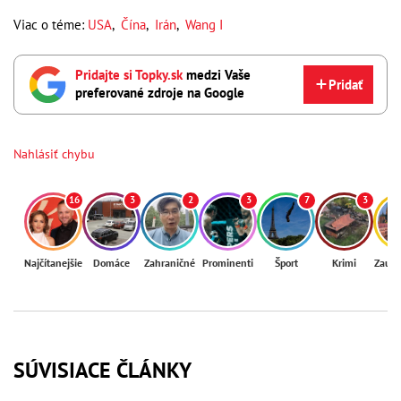
Viac o téme:
USA
,
Čína
,
Irán
,
Wang I
Pridajte si Topky.sk
medzi Vaše
Pridať
preferované zdroje na Google
Nahlásiť chybu
16
3
2
3
7
3
Najčítanejšie
Domáce
Zahraničné
Prominenti
Šport
Krimi
Zaují
SÚVISIACE ČLÁNKY