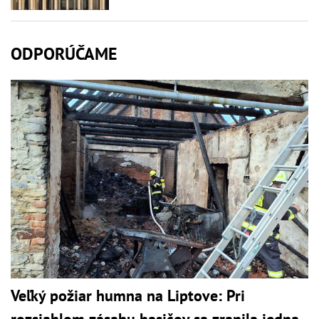
ODPORÚČAME
Veľký požiar humna na Liptove: Pri
rozsiahlom zásahu hasičov sa zranila jedna