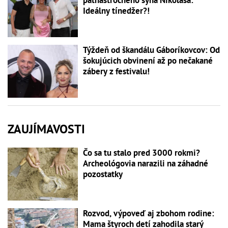
pätnásťročného syna Nikolasa:
Ideálny tínedžer?!
Týždeň od škandálu Gáboríkovcov: Od
šokujúcich obvinení až po nečakané
zábery z festivalu!
ZAUJÍMAVOSTI
Čo sa tu stalo pred 3000 rokmi?
Archeológovia narazili na záhadné
pozostatky
Rozvod, výpoveď aj zbohom rodine:
Mama štyroch detí zahodila starý