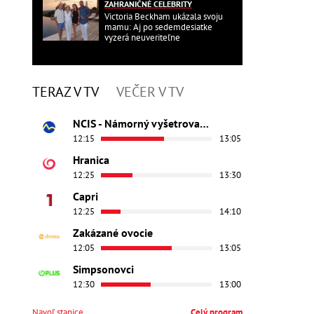
ZAHRANIČNÉ CELEBRITY
Victoria Beckham ukázala svoju
mamu: Aj po sedemdesiatke
vyzerá neuveriteľne
TERAZ V TV
VEČER V TV
NCIS - Námorný vyšetrovací úrad
12:15
13:05
Hranica
12:25
13:30
Capri
12:25
14:10
Zakázané ovocie
12:05
13:05
Simpsonovci
12:30
13:00
Navoľ stanice
Celý program