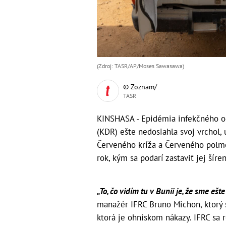
(Zdroj: TASR/AP/Moses Sawasawa)
© Zoznam/
TASR
KINSHASA - Epidémia infekčného oc
(KDR) ešte nedosiahla svoj vrchol,
Červeného kríža a Červeného polmes
rok, kým sa podarí zastaviť jej šíre
„To, čo vidím tu v Bunii je, že sme ešt
manažér IFRC Bruno Michon, ktorý s
ktorá je ohniskom nákazy. IFRC sa r