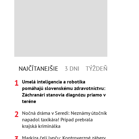
NAJČÍTANEJŠIE
3 DNI
TÝŽDEŇ
Umelá inteligencia a robotika
pomáhajú slovenskému zdravotníctvu:
Záchranári stanovia diagnózu priamo v
teréne
Nočná dráma v Seredi: Neznámy útočník
napadol taxikára! Prípad prebrala
krajská kriminálka
Markíza čelí lynču: Kontroverzné zábery