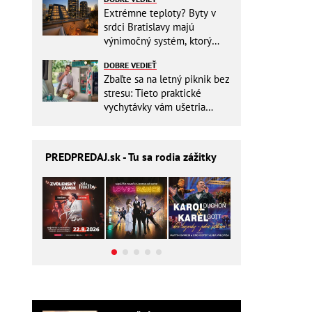
Extrémne teploty? Byty v
srdci Bratislavy majú
výnimočný systém, ktorý
ešte aj šetrí náklady
DOBRE VEDIEŤ
Zbaľte sa na letný piknik bez
stresu: Tieto praktické
vychytávky vám ušetria
miesto v batohu!
PREDPREDAJ
.sk - Tu sa rodia zážitky