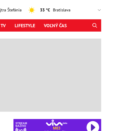
ajtra Štefánia
33 °C
 TV
LIFESTYLE
VOĽNÝ ČAS
STREAM
NAŽIVO
M83