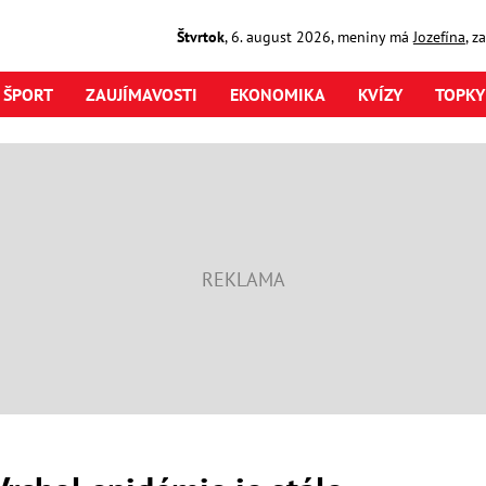
Štvrtok
,
6. august
2026
,
meniny má
Jozefína
, z
ŠPORT
ZAUJÍMAVOSTI
EKONOMIKA
KVÍZY
TOPKY