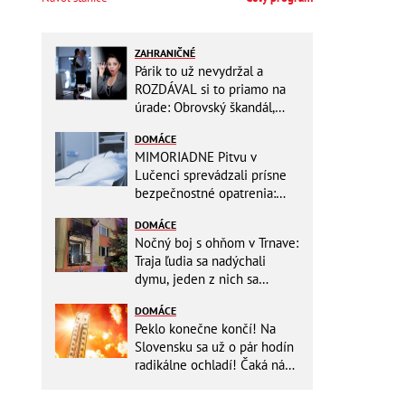
ZAHRANIČNÉ
Párik to už nevydržal a
ROZDÁVAL si to priamo na
úrade: Obrovský škandál,
obidvoch na mieste vyhodili
DOMÁCE
MIMORIADNE Pitvu v
Lučenci sprevádzali prísne
bezpečnostné opatrenia:
Zasahovali hasiči aj chemici!
DOMÁCE
Nočný boj s ohňom v Trnave:
Traja ľudia sa nadýchali
dymu, jeden z nich sa
zachoval ako hrdina!
DOMÁCE
Peklo konečne končí! Na
Slovensku sa už o pár hodín
radikálne ochladí! Čaká nás
TEPLOTNÝ ŠOK