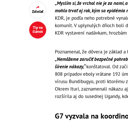
„Myslím si, že vrchol nie je za nami, 
mohlo trvať aj rok, kým sa epidémia 
Zdieľať
KDR, je podľa neho potrebné vynalo
komunít. V uplynulých dňoch boli d
Tip na
článok
KDR vystavení nadávkam, hrozbám 
Poznamenal, že dôvera je základ a 
„Nemôžeme zaručiť bezpečné pohreb
šírenie nákazy,“
konštatoval. Od zač
808 prípadov eboly vrátane 192 úm
vírusu Bundibugyo, proti ktorému za
Okrem Ituri, zaznamenali nákazu aj
rozšírila aj do susednej Ugandy, k
G7 vyzvala na koordin