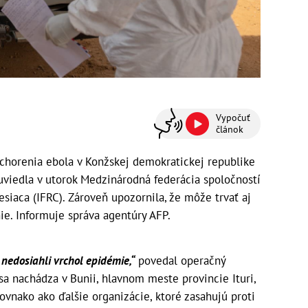
Vypočuť
článok
horenia ebola v Konžskej demokratickej republike
 uviedla v utorok Medzinárodná federácia spoločností
iaca (IFRC). Zároveň upozornila, že môže trvať aj
nie. Informuje správa agentúry AFP.
e nedosiahli vrchol epidémie,“
povedal operačný
a nachádza v Bunii, hlavnom meste provincie Ituri,
ovnako ako ďalšie organizácie, ktoré zasahujú proti