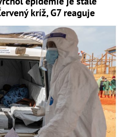
Vrchol epidémie je stále
Červený kríž, G7 reaguje