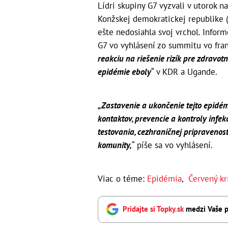
Lídri skupiny G7 vyzvali v utorok n
Konžskej demokratickej republike 
ešte nedosiahla svoj vrchol. Inform
G7 vo vyhlásení zo summitu vo fra
reakciu na riešenie rizík pre zdravo
epidémie eboly
“ v KDR a Ugande.
„Zastavenie a ukončenie tejto epidém
kontaktov, prevencie a kontroly infek
testovania, cezhraničnej pripravenos
komunity,
“ píše sa vo vyhlásení.
Viac o téme:
Epidémia
,
Červený kr
Pridajte si Topky.sk
medzi Vaše p