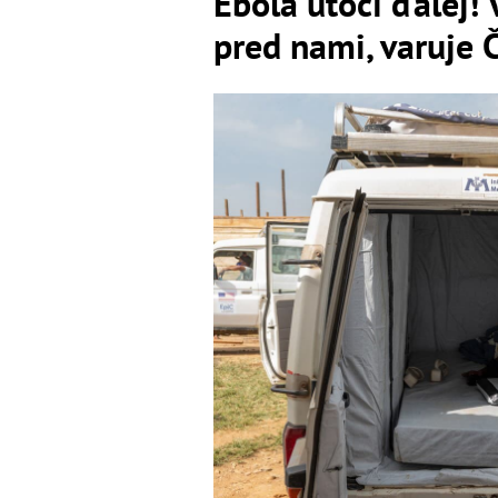
Ebola útočí ďalej! 
pred nami, varuje 