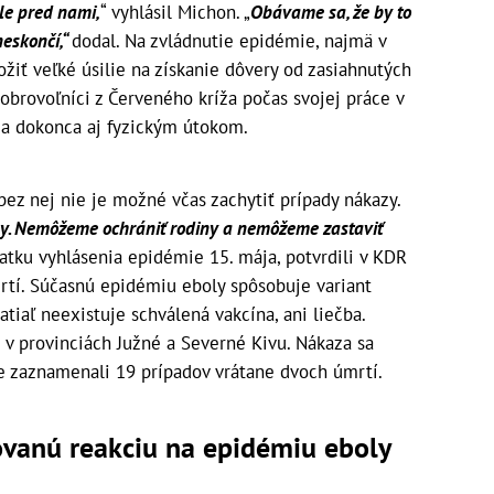
ale pred nami,
“ vyhlásil Michon. „
Obávame sa, že by to
neskončí,“
dodal. Na zvládnutie epidémie, najmä v
žiť veľké úsilie na získanie dôvery od zasiahnutých
obrovoľníci z Červeného kríža počas svojej práce v
a dokonca aj fyzickým útokom.
bez nej nie je možné včas zachytiť prípady nákazy.
y. Nemôžeme ochrániť rodiny a nemôžeme zastaviť
iatku vyhlásenia epidémie 15. mája, potvrdili v KDR
rtí. Súčasnú epidémiu eboly spôsobuje variant
tiaľ neexistuje schválená vakcína, ani liečba.
 v provinciách Južné a Severné Kivu. Nákaza sa
de zaznamenali 19 prípadov vrátane dvoch úmrtí.
ovanú reakciu na epidémiu eboly