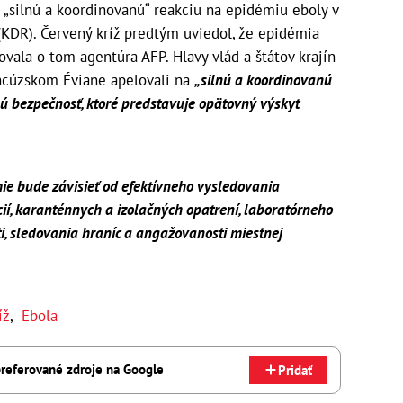
a „silnú a koordinovanú“ reakciu na epidémiu eboly v
(KDR). Červený kríž predtým uviedol, že epidémia
ovala o tom agentúra AFP. Hlavy vlád a štátov krajín
ncúzskom Éviane apelovali na
„silnú a koordinovanú
tnú bezpečnosť, ktoré predstavuje opätovný výskyt
ie bude závisieť od efektívneho vysledovania
cií, karanténnych a izolačných opatrení, laboratórneho
ti, sledovania hraníc a angažovanosti miestnej
íž
,
Ebola
referované zdroje na Google
Pridať