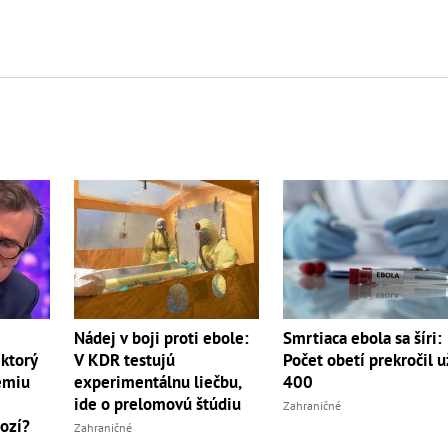
Nádej v boji proti ebole:
Smrtiaca ebola sa šíri:
 ktorý
V KDR testujú
Počet obetí prekročil u
émiu
experimentálnu liečbu,
400
ide o prelomovú štúdiu
Zahraničné
ozí?
Zahraničné