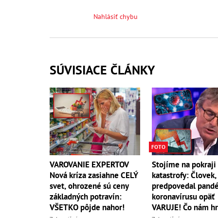
Nahlásiť chybu
SÚVISIACE ČLÁNKY
FOTO
Stojíme na pokraji
VAROVANIE EXPERTOV
katastrofy: Človek,
Nová kríza zasiahne CELÝ
predpovedal pand
svet, ohrozené sú ceny
koronavírusu opäť
základných potravín:
VARUJE! Čo nám hr
VŠETKO pôjde nahor!