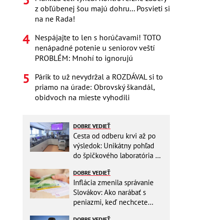
z obľúbenej šou majú dohru... Posvieti si
na ne Rada!
Nespájajte to len s horúčavami! TOTO
nenápadné potenie u seniorov veští
PROBLÉM: Mnohí to ignorujú
Párik to už nevydržal a ROZDÁVAL si to
priamo na úrade: Obrovský škandál,
obidvoch na mieste vyhodili
DOBRE VEDIEŤ
Cesta od odberu krvi až po
výsledok: Unikátny pohľad
do špičkového laboratória na
Slovensku
DOBRE VEDIEŤ
Inflácia zmenila správanie
Slovákov: Ako narábať s
peniazmi, keď nechcete
zbytočne riskovať?
DOBRE VEDIEŤ