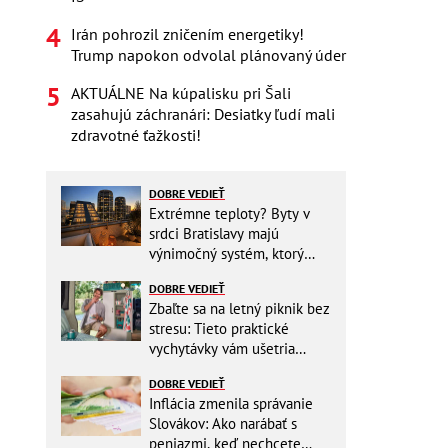
Irán pohrozil zničením energetiky!
Trump napokon odvolal plánovaný úder
AKTUÁLNE Na kúpalisku pri Šali
zasahujú záchranári: Desiatky ľudí mali
zdravotné ťažkosti!
DOBRE VEDIEŤ
Extrémne teploty? Byty v
srdci Bratislavy majú
výnimočný systém, ktorý
ešte aj šetrí náklady
DOBRE VEDIEŤ
Zbaľte sa na letný piknik bez
stresu: Tieto praktické
vychytávky vám ušetria
miesto v batohu!
DOBRE VEDIEŤ
Inflácia zmenila správanie
Slovákov: Ako narábať s
peniazmi, keď nechcete