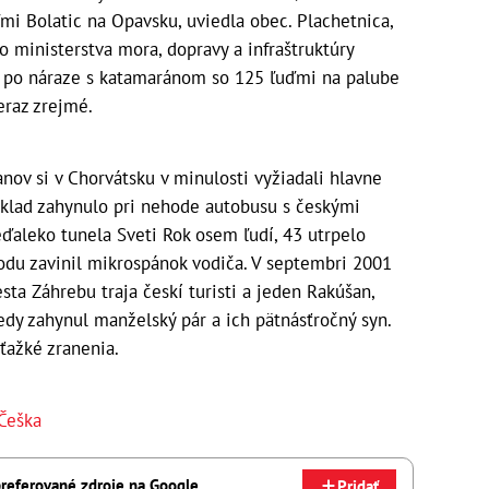
eľmi Bolatic na Opavsku, uviedla obec. Plachetnica,
o ministerstva mora, dopravy a infraštruktúry
sa po náraze s katamaránom so 125 ľuďmi na palube
eraz zrejmé.
nov si v Chorvátsku v minulosti vyžiadali hlavne
íklad zahynulo pri nehode autobusu s českými
eďaleko tunela Sveti Rok osem ľudí, 43 utrpelo
odu zavinil mikrospánok vodiča. V septembri 2001
ta Záhrebu traja českí turisti a jeden Rakúšan,
tedy zahynul manželský pár a ich pätnásťročný syn.
 ťažké zranenia.
Češka
referované zdroje na Google
Pridať