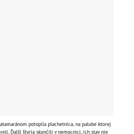
 katamaránom potopila plachetnica, na palube ktorej
li. Ďalší štyria skončili v nemocnici, ich stav nie