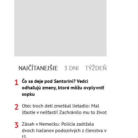
NAJČÍTANEJŠIE
3 DNI
TÝŽDEŇ
Čo sa deje pod Santorini? Vedci
odhaľujú zmeny, ktoré môžu ovplyvniť
sopku
Otec troch detí zmeškal lietadlo: Mal
šťastie v nešťastí! Zachránilo mu to život
Zásah v Nemecku: Polícia zadržala
dvoch Iračanov podozrivých z členstva v
IS