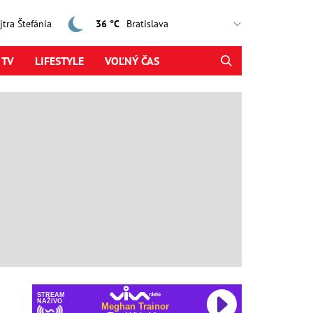
ajtra Štefánia
36 °C
 TV
LIFESTYLE
VOĽNÝ ČAS
STREAM
NAŽIVO
Meghan Trainor