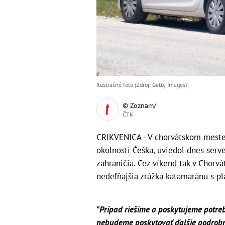
Ilustračné foto (Zdroj: Getty Images)
© Zoznam/
ČTK
CRIKVENICA - V chorvátskom meste 
okolností Češka, uviedol dnes serve
zahraničia. Cez víkend tak v Chorvá
nedeľňajšia zrážka katamaránu s pl
"Prípad riešime a poskytujeme potreb
nebudeme poskytovať ďalšie podrobn