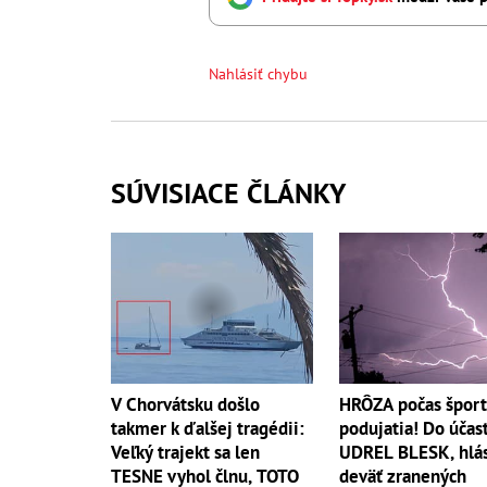
Nahlásiť chybu
SÚVISIACE ČLÁNKY
V Chorvátsku došlo
HRÔZA počas špor
takmer k ďalšej tragédii:
podujatia! Do účas
Veľký trajekt sa len
UDREL BLESK, hlás
TESNE vyhol člnu, TOTO
deväť zranených