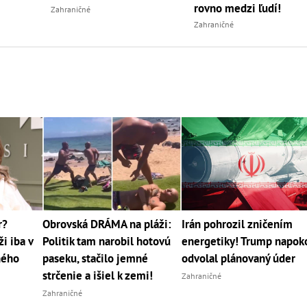
rovno medzi ľudí!
Zahraničné
Zahraničné
r?
Obrovská DRÁMA na pláži:
Irán pohrozil zničením
i iba v
Politik tam narobil hotovú
energetiky! Trump napok
jného
paseku, stačilo jemné
odvolal plánovaný úder
strčenie a išiel k zemi!
Zahraničné
Zahraničné