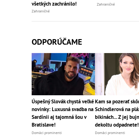
všetkých zachránilo!
Zahraničné
Zahraničné
ODPORÚČAME
Úspešný Slovák chystá veľké
Kam sa pozerať skô
novinky: Luxusná svadba na
Schindlerová na pláž
Sardínii aj tajomná šou v
bikinách... Z jej bu
Bratislave!
dekoltu odpadnete!
Domáci prominenti
Domáci prominenti