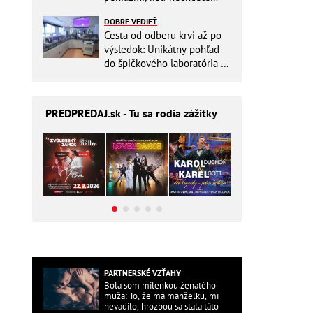
zbytočne riskovať?
DOBRE VEDIEŤ
Cesta od odberu krvi až po
výsledok: Unikátny pohľad
do špičkového laboratória na
Slovensku
PREDPREDAJ
.sk - Tu sa rodia zážitky
PARTNERSKÉ VZŤAHY
Bola som milenkou ženatého
muža: To, že má manželku, mi
nevadilo, hrozbou sa stala táto