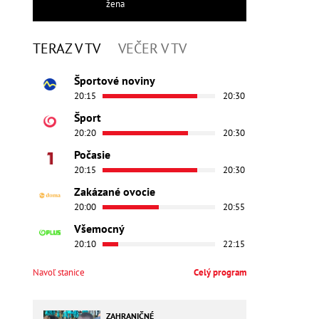
žena
TERAZ V TV
VEČER V TV
Športové noviny
20:15
20:30
Šport
20:20
20:30
Počasie
20:15
20:30
Zakázané ovocie
20:00
20:55
Všemocný
20:10
22:15
Navoľ stanice
Celý program
ZAHRANIČNÉ