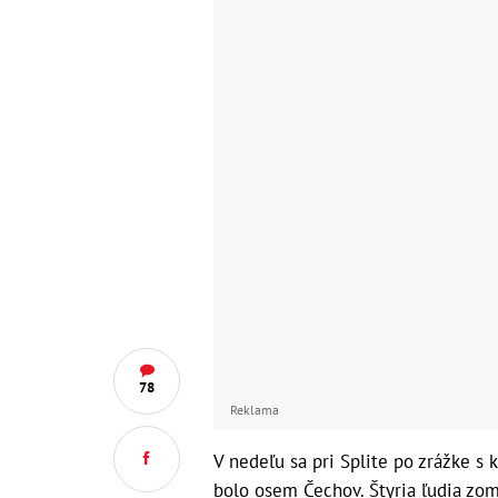
78
Reklama
V nedeľu sa pri Splite po zrážke s
bolo osem Čechov. Štyria ľudia zomre