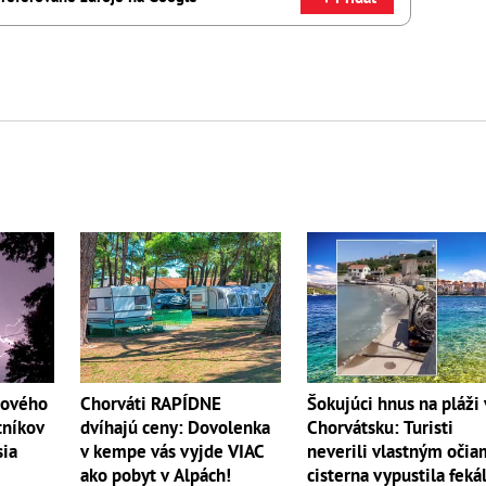
Chorváti RAPÍDNE
Šokujúci hnus na pláži 
tového
dvíhajú ceny: Dovolenka
Chorvátsku: Turisti
tníkov
v kempe vás vyjde VIAC
neverili vlastným očia
ia
ako pobyt v Alpách!
cisterna vypustila feká