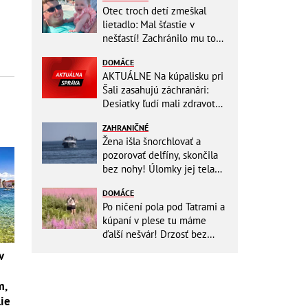
Otec troch detí zmeškal
lietadlo: Mal šťastie v
nešťastí! Zachránilo mu to
život
DOMÁCE
AKTUÁLNE Na kúpalisku pri
Šali zasahujú záchranári:
Desiatky ľudí mali zdravotné
ťažkosti!
ZAHRANIČNÉ
Žena išla šnorchlovať a
pozorovať delfíny, skončila
bez nohy! Úlomky jej tela
zostali v mori
DOMÁCE
Po ničení pola pod Tatrami a
kúpaní v plese tu máme
ďalší nešvár! Drzosť bez
hraníc: Dvojica kvôli fotke
v
vošla do...
m,
lie