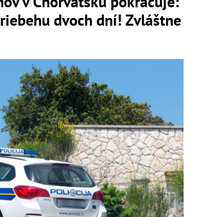
hov v Chorvátsku pokračuje:
priebehu dvoch dní! Zvláštne