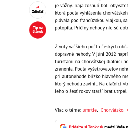
je vážny. Traja zosnulí boli obyvat
Zdieľať
ktorá podľa vyhlásenia chorvátskeh
plávala pod francúzskou vlajkou, 
potopila. Príčiny nehody nie sú dot
Tip na
článok
Životy väčšieho počtu českých obča
dopravné nehody. V júni 2012 napr
turistami na chorvátskej diaľnici n
zranenia. Podľa vyšetrovateľov neh
pri autonehode blízko hlavného mes
ktorý nehodu zavinil. Na diaľnici v
Jeho o šesť rokov starší brat utrpel
Viac o téme:
úmrtie
,
Chorvátsko
,
Pridajte si Topky.sk
medzi Vaše p