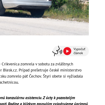
Vypočuť
článok
Crikvenica zomrela v sobotu za zvláštnych
r Blesk.cz. Prípad prešetruje české ministerstvo
tsku zomrelo päť Čechov. Štyri obete si vyžiadala
achetnicou.
nú konzulárnu asistenciu. Z úcty k pozostalým
osti. Rodine a blízkym zosnulým vyjadrujeme úprimnú