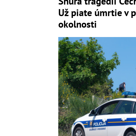
Šnúra tragédií Čec
Už piate úmrtie v 
okolnosti