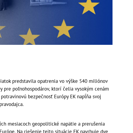
iatok predstavila opatrenia vo výške 540 miliónov
ory pre poľnohospodárov, ktorí čelia vysokým cenám
 potravinovú bezpečnosť Európy EK napĺňa svoj
pravodajca.
ých mesiacoch geopolitické napätie a prerušenia
 Európe. Na riešenie tejto situácie EK navrhuje dve