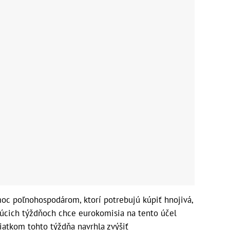
oc poľnohospodárom, ktorí potrebujú kúpiť hnojivá,
dujúcich týždňoch chce eurokomisia na tento účel
iatkom tohto týždňa navrhla zvýšiť