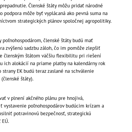
o prepadnutie. Členské štáty môžu pridať národné
áto podpora môže byť vyplácaná ako pevná suma na
íctvom strategických plánov spoločnej agropolitiky.
by poľnohospodárom, členské štáty budú mať
ra zvýšenú sadzbu záloh, čo im pomôže zlepšiť
 členským štátom väčšiu flexibilitu pri riešení
u ich alokácií na priame platby na kalendárny rok
o strany EK budú teraz zaslané na schválenie
členské štáty).
vať v plnení akčného plánu pre hnojivá,
žiť vystavenie poľnohospodárov budúcim krízam a
silniť potravinovú bezpečnosť, strategickú
 EÚ.