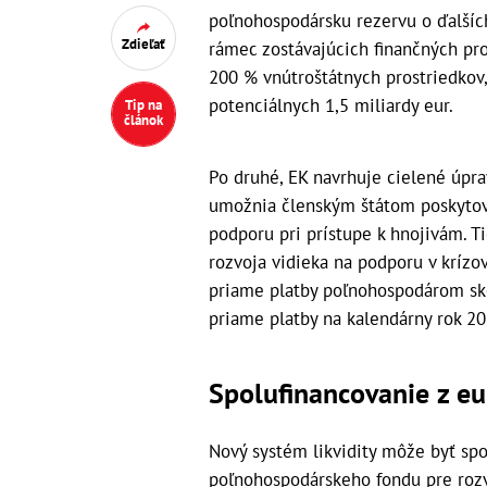
poľnohospodársku rezervu o ďalšíc
Zdieľať
rámec zostávajúcich finančných pro
200 % vnútroštátnych prostriedkov,
potenciálnych 1,5 miliardy eur.
Tip na
článok
Po druhé, EK navrhuje cielené úpra
umožnia členským štátom poskytova
podporu pri prístupe k hnojivám. Ti
rozvoja vidieka na podporu v krízo
priame platby poľnohospodárom skô
priame platby na kalendárny rok 20
Spolufinancovanie z e
Nový systém likvidity môže byť sp
poľnohospodárskeho fondu pre rozv