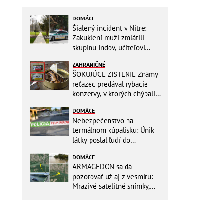
DOMÁCE
Šialený incident v Nitre:
Zakuklení muži zmlátili
skupinu Indov, učiteľovi
museli po kopancoch zošívať
ZAHRANIČNÉ
tvár!
ŠOKUJÚCE ZISTENIE Známy
reťazec predával rybacie
konzervy, v ktorých chýbali
RYBY! Môžete ich mať doma
DOMÁCE
aj vy
Nebezpečenstvo na
termálnom kúpalisku: Únik
látky poslal ľudí do
NEMOCNICE! Polícia spúšťa
DOMÁCE
vyšetrovanie
ARMAGEDON sa dá
pozorovať už aj z vesmíru:
Mrazivé satelitné snímky,
rozdiel len pár rokov a po
vode ani stopy!