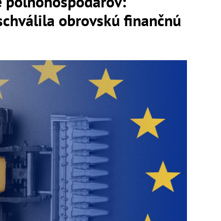
e poľnohospodárov:
chválila obrovskú finančnú