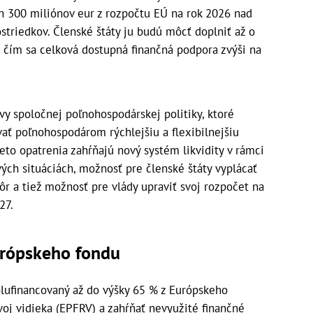
h 300 miliónov eur z rozpočtu EÚ na rok 2026 nad
striedkov. Členské štáty ju budú môcť doplniť až o
 čím sa celková dostupná finančná podpora zvýši na
vy spoločnej poľnohospodárskej politiky, ktoré
ť poľnohospodárom rýchlejšiu a flexibilnejšiu
eto opatrenia zahŕňajú nový systém likvidity v rámci
vých situáciách, možnosť pre členské štáty vyplácať
r a tiež možnosť pre vlády upraviť svoj rozpočet na
27.
urópskeho fondu
olufinancovaný až do výšky 65 % z Európskeho
oj vidieka (EPFRV) a zahŕňať nevyužité finančné