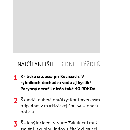
NAJČÍTANEJŠIE
3 DNI
TÝŽDEŇ
Kritická situácia pri Košiciach: V
rybníkoch dochádza voda aj kyslík!
Porybný nezažil niečo také 40 ROKOV
Škandál naberá obrátky: Kontroverzným
prípadom z markizáckej šou sa zaoberá
polícia!
Šialený incident v Nitre: Zakuklení muži
zmlátili skupinu Indov, učiteľovi museli