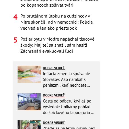
po kopancoch zošívať tvár!
Po brutálnom útoku na cudzincov v
Nitre skončil Ind v nemocnici: Polícia
vec vedie len ako priestupok
Požiar bytu v Modre napáchal tisícové
škody: Majiteľ sa snažil sám hasiť!
Záchranári evakuovali ľudí
DOBRE VEDIEŤ
Inflácia zmenila správanie
Slovákov: Ako narábať s
peniazmi, keď nechcete
zbytočne riskovať?
DOBRE VEDIEŤ
Cesta od odberu krvi až po
výsledok: Unikátny pohľad
do špičkového laboratória na
Slovensku
DOBRE VEDIEŤ
Zbaľte sa na letný piknik bez