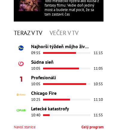
Toto mestečko vyzerá ako kulisa z
fantasy filmu: Vedie doň jediný
most a budete mať pocit, že sa
tam zastavil čas
TERAZ V TV
VEČER V TV
Najhorší týždeň môjho života
09:55
11:15
Súdna sieň
10:05
11:05
Profesionáli
10:05
10:55
Chicago Fire
10:25
11:10
Letecké katastrofy
10:40
11:55
Navoľ stanice
Celý program