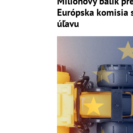
Miliónový balík pr
Európska komisia s
úľavu