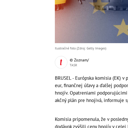
Ilustračné foto (Zdroj: Getty Images)
© Zoznam/
TASR
BRUSEL - Európska komisia (EK) v p
eur, finančnej úľavy a ďalšej podp
hnojív. Opatreniami podporujúcimi
akčný plán pre hnojivá, informuje s
Komisia pripomenula, že v posledn
dodávok zvýšili ceny hnojív v celej