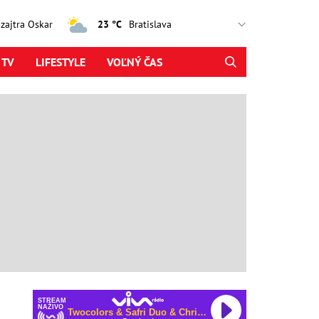
, zajtra Oskar
23 °C
 TV
LIFESTYLE
VOĽNÝ ČAS
STREAM
NAŽIVO
Twocolors & Safri Duo & Chris de Sarandy