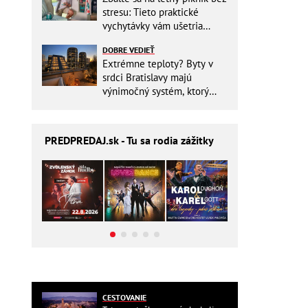
stresu: Tieto praktické
vychytávky vám ušetria
miesto v batohu!
DOBRE VEDIEŤ
Extrémne teploty? Byty v
srdci Bratislavy majú
výnimočný systém, ktorý
ešte aj šetrí náklady
PREDPREDAJ
.sk - Tu sa rodia zážitky
CESTOVANIE