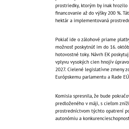
prostriedky, ktorým by inak hrozil
financovanie až do výšky 200 %. T
hektár a implementovaná prostredn
Pokiaľ ide o zálohové priame plat
možnosť poskytnúť im do 16. októb
hotovostné toky. Návrh EK poskytuje
vplyvu vysokých cien hnojív úpravo
2027. Cielené legislatívne zmeny z
Európskemu parlamentu a Rade EÚ (
Komisia spresnila, že bude pokračo
predloženého v máji, s cieľom zní
prostredníctvom týchto opatrení po
autonómiu a konkurencieschopnosť