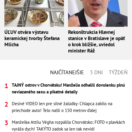
ÚĽUV otvára výstavu
Rekonštrukcia Hlavnej
keramickej tvorby Štefana
stanice v Bratislave je opäť
Mlícha
o krok bližšie, uviedol
minister Ráž
NAJČÍTANEJŠIE
3 DNI
TÝŽDEŇ
TAJNÝ ostrov v Chorvátsku! Manželia odhalili dovolenku plnú
neviazaného sexu a pikatné detaily
Desivé VIDEO len pre silné žalúdky: Chlapca zabilo na
priechode auto! Telo našli o 150 metrov ďalej
Manželka Attilu Végha rozpálila Chorvátsko: FOTO v plavkách
vyráža dych! TAKÝTO zadok sa len tak nevidí