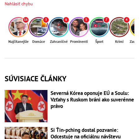
Nahlásiť chybu
16
3
6
5
7
4
Najčítanejšie
Domáce
Zahraničné
Prominenti
Šport
Krimi
Zaují
SÚVISIACE ČLÁNKY
Severná Kórea oponuje EÚ a Soulu:
Vzťahy s Ruskom bráni ako suverénne
právo
Si Ťin-pching dostal pozvanie:
Odcestuje na oficiálnu návštevu