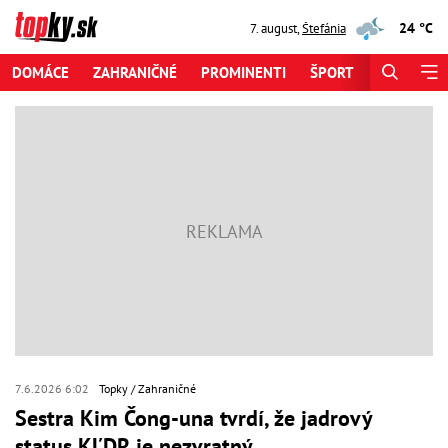
24 °C
7. august
,
Štefánia
DOMÁCE
ZAHRANIČNÉ
PROMINENTI
ŠPORT
ZAUJÍMAV
7.6.2026 6:02
Topky
Zahraničné
Sestra Kim Čong-una tvrdí, že jadrový
status KĽDR je nezvratný