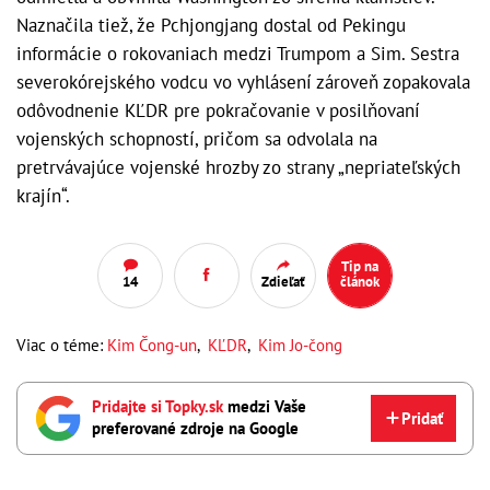
Naznačila tiež, že Pchjongjang dostal od Pekingu
informácie o rokovaniach medzi Trumpom a Sim. Sestra
severokórejského vodcu vo vyhlásení zároveň zopakovala
odôvodnenie KĽDR pre pokračovanie v posilňovaní
vojenských schopností, pričom sa odvolala na
pretrvávajúce vojenské hrozby zo strany „nepriateľských
krajín“.
Tip na
14
Zdieľať
článok
Viac o téme:
Kim Čong-un
,
KĽDR
,
Kim Jo-čong
Pridajte si Topky.sk
medzi Vaše
Pridať
preferované zdroje na Google