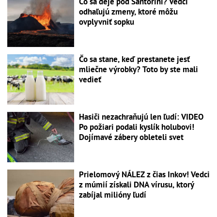
Čo sa deje pod Santorini? Vedci
odhaľujú zmeny, ktoré môžu
ovplyvniť sopku
Čo sa stane, keď prestanete jesť
mliečne výrobky? Toto by ste mali
vedieť
Hasiči nezachraňujú len ľudí: VIDEO
Po požiari podali kyslík holubovi!
Dojímavé zábery obleteli svet
Prielomový NÁLEZ z čias Inkov! Vedci
z múmií získali DNA vírusu, ktorý
zabíjal milióny ľudí