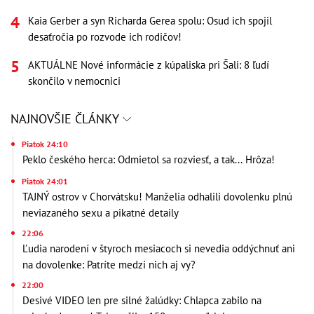
Kaia Gerber a syn Richarda Gerea spolu: Osud ich spojil
desaťročia po rozvode ich rodičov!
AKTUÁLNE Nové informácie z kúpaliska pri Šali: 8 ľudí
skončilo v nemocnici
NAJNOVŠIE ČLÁNKY
Piatok 24:10
Peklo českého herca: Odmietol sa rozviesť, a tak... Hrôza!
Piatok 24:01
TAJNÝ ostrov v Chorvátsku! Manželia odhalili dovolenku plnú
neviazaného sexu a pikatné detaily
22:06
Ľudia narodení v štyroch mesiacoch si nevedia oddýchnuť ani
na dovolenke: Patríte medzi nich aj vy?
22:00
Desivé VIDEO len pre silné žalúdky: Chlapca zabilo na