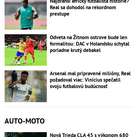
Najdrahší africký futbalista histórie?
Real sa dohodol na rekordnom
prestupe
Odveta na Žitnom ostrove bude len
formalitou: DAC v Holandsku schytal
poriadne krutý debakel
Arsenal mal pripravené milióny, Real
požadoval viac: Vinícius spečatil
svoju futbalovú budúcnosť
AUTO-MOTO
Nová Trieda CLA 45 s výkonom 680