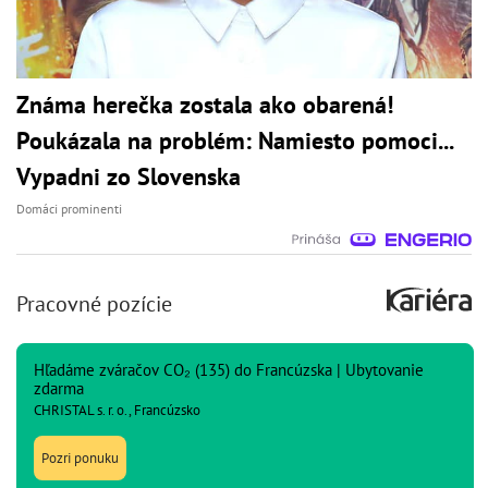
Známa herečka zostala ako obarená!
Poukázala na problém: Namiesto pomoci...
Vypadni zo Slovenska
Domáci prominenti
Pracovné pozície
Hľadáme zváračov CO₂ (135) do Francúzska | Ubytovanie
zdarma
CHRISTAL s. r. o., Francúzsko
Pozri ponuku