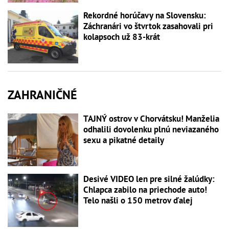
Rekordné horúčavy na Slovensku:
Záchranári vo štvrtok zasahovali pri
kolapsoch už 83-krát
ZAHRANIČNÉ
TAJNÝ ostrov v Chorvátsku! Manželia
odhalili dovolenku plnú neviazaného
sexu a pikatné detaily
Desivé VIDEO len pre silné žalúdky:
Chlapca zabilo na priechode auto!
Telo našli o 150 metrov ďalej