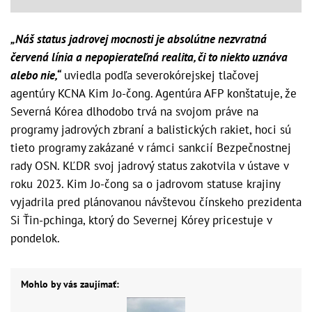
„Náš status jadrovej mocnosti je absolútne nezvratná
červená línia a nepopierateľná realita, či to niekto uznáva
alebo nie,“
uviedla podľa severokórejskej tlačovej
agentúry KCNA Kim Jo-čong. Agentúra AFP konštatuje, že
Severná Kórea dlhodobo trvá na svojom práve na
programy jadrových zbraní a balistických rakiet, hoci sú
tieto programy zakázané v rámci sankcií Bezpečnostnej
rady OSN. KĽDR svoj jadrový status zakotvila v ústave v
roku 2023. Kim Jo-čong sa o jadrovom statuse krajiny
vyjadrila pred plánovanou návštevou čínskeho prezidenta
Si Ťin-pchinga, ktorý do Severnej Kórey pricestuje v
pondelok.
Mohlo by vás zaujímať: