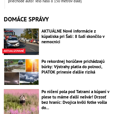
priechode auto! Telo našli o 150 metrov ďalej
DOMÁCE SPRÁVY
AKTUÁLNE Nové informácie z
kúpaliska pri Šali: 8 ľudí skončilo v
nemocnici
AKTUALIZOVANÉ
Po rekordnej horúčave prichádzajú
búrky: Výstrahy platia do polnoci,
PIATOK prinesie ďalšie riziká
Po ničení pola pod Tatrami a kúpaní v
plese tu máme ďalší nešvár! Drzosť
bez hraníc: Dvojica kvôli fotke vošla
do...