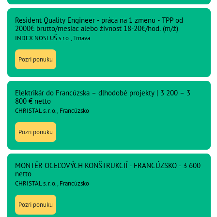
Resident Quality Engineer - práca na 1 zmenu - TPP od
2000€ brutto/mesiac alebo živnosť 18-20€/hod. (m/ž)
INDEX NOSLUŠ s.r.o., Trnava
Pozri ponuku
Elektrikár do Francúzska – dlhodobé projekty | 3 200 – 3
800 € netto
CHRISTAL s. r. o., Francúzsko
Pozri ponuku
MONTÉR OCEĽOVÝCH KONŠTRUKCIÍ - FRANCÚZSKO - 3 600
netto
CHRISTAL s. r. o., Francúzsko
Pozri ponuku