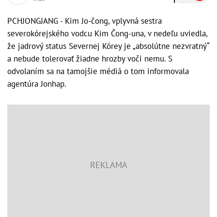
PCHJONGJANG - Kim Jo-čong, vplyvná sestra
severokórejského vodcu Kim Čong-una, v nedeľu uviedla,
že jadrový status Severnej Kórey je „absolútne nezvratný“
a nebude tolerovať žiadne hrozby voči nemu. S
odvolaním sa na tamojšie médiá o tom informovala
agentúra Jonhap.