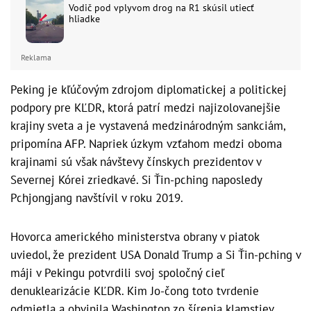
Vodič pod vplyvom drog na R1 skúsil utiecť
hliadke
Reklama
Peking je kľúčovým zdrojom diplomatickej a politickej
podpory pre KĽDR, ktorá patrí medzi najizolovanejšie
krajiny sveta a je vystavená medzinárodným sankciám,
pripomína AFP. Napriek úzkym vzťahom medzi oboma
krajinami sú však návštevy čínskych prezidentov v
Severnej Kórei zriedkavé. Si Ťin-pching naposledy
Pchjongjang navštívil v roku 2019.
Hovorca amerického ministerstva obrany v piatok
uviedol, že prezident USA Donald Trump a Si Ťin-pching v
máji v Pekingu potvrdili svoj spoločný cieľ
denuklearizácie KĽDR. Kim Jo-čong toto tvrdenie
odmietla a obvinila Washington zo šírenia klamstiev.