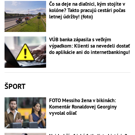
Čo sa deje na diaľnici, kým stojíte v
kolóne? Takto pracujú cestári počas
letnej údržby! (foto)
VÚB banka zápasila s veľkým
výpadkom: Klienti sa nevedeli dostať
do aplikácie ani do internetbankingu!
ŠPORT
FOTO Messiho žena v bikinách:
Komentár Ronaldovej Georginy
vyvolal ošiaľ