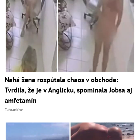
Nahá žena rozpútala chaos v obchode:
Tvrdila, že je v Anglicku, spomínala Jobsa aj
amfetamín
Zahraničné