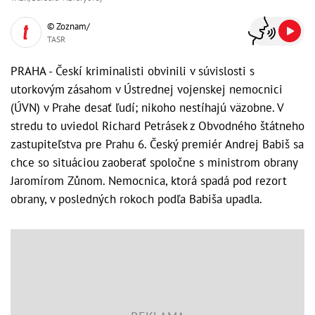
© Zoznam/
TASR
PRAHA - Českí kriminalisti obvinili v súvislosti s
utorkovým zásahom v Ústrednej vojenskej nemocnici
(ÚVN) v Prahe desať ľudí; nikoho nestíhajú väzobne. V
stredu to uviedol Richard Petrásek z Obvodného štátneho
zastupiteľstva pre Prahu 6. Český premiér Andrej Babiš sa
chce so situáciou zaoberať spoločne s ministrom obrany
Jaromírom Zůnom. Nemocnica, ktorá spadá pod rezort
obrany, v posledných rokoch podľa Babiša upadla.