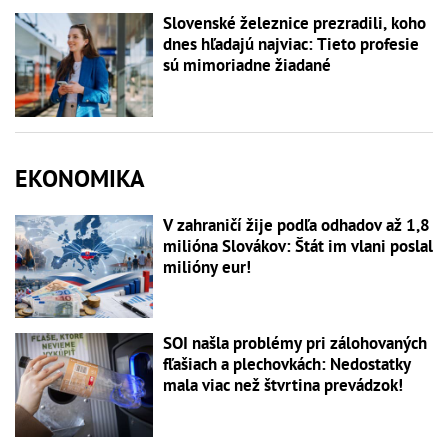
Slovenské železnice prezradili, koho
dnes hľadajú najviac: Tieto profesie
sú mimoriadne žiadané
EKONOMIKA
V zahraničí žije podľa odhadov až 1,8
milióna Slovákov: Štát im vlani poslal
milióny eur!
SOI našla problémy pri zálohovaných
fľašiach a plechovkách: Nedostatky
mala viac než štvrtina prevádzok!