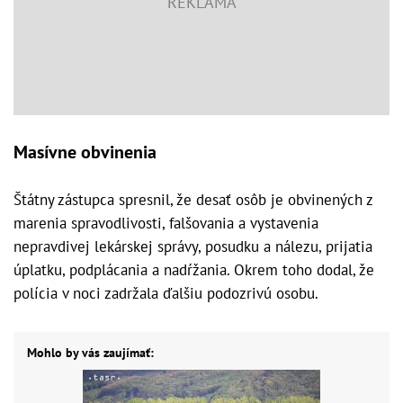
Masívne obvinenia
Štátny zástupca spresnil, že desať osôb je obvinených z
marenia spravodlivosti, falšovania a vystavenia
nepravdivej lekárskej správy, posudku a nálezu, prijatia
úplatku, podplácania a nadŕžania. Okrem toho dodal, že
polícia v noci zadržala ďalšiu podozrivú osobu.
Mohlo by vás zaujímať: