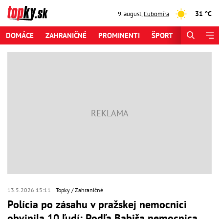
31 °C
9. august
,
Ľubomíra
DOMÁCE
ZAHRANIČNÉ
PROMINENTI
ŠPORT
ZAUJÍMAV
13.5.2026 15:11
Topky
Zahraničné
Polícia po zásahu v pražskej nemocnici
obvinila 10 ľudí: Podľa Babiša nemocnica