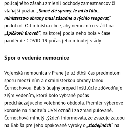
policajného zásahu zmienil odchody zamestnancov či
vlaňajší požiar.
„Samé zlé správy. Je mi to ľúto...
ministerstvo obrany musí zásadne a rýchlo reagovať,“
podotkol. Od ministra chce, aby nemocnicu vrátil na
„špičkovú úroveň“
, na ktorej podľa neho bola v čase
pandémie COVID-19 počas jeho minulej vlády.
Spor o vedenie nemocnice
Vojenská nemocnica v Prahe je už dlhší čas predmetom
sporu medzi ním a exministerkou obrany Janou
Černochovou. Babiš údajný prepad inštitúcie zdôvodňuje
zlým vedením, ktoré bolo vybrané počas
predchádzajúceho volebného obdobia. Premiér výberové
konanie na riaditeľa ÚVN označil za zmanipulované.
Černochová minulý týždeň informovala, že zvažuje žalobu
na Babiša pre jeho opakované výroky o
„zlodejinách“
na