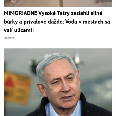
MIMORIADNE Vysoké Tatry zasiahli silné
búrky a prívalové dažde: Voda v mestách sa
valí ulicami!
Domáce