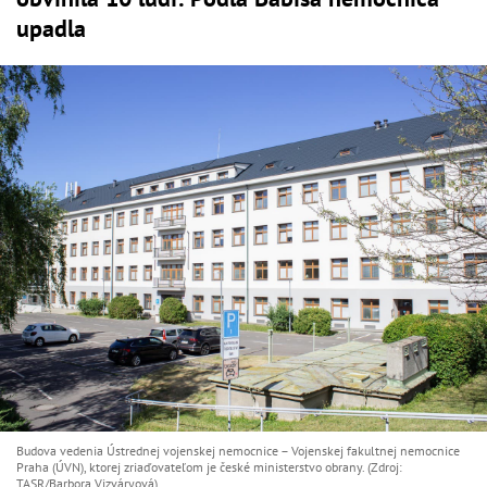
upadla
Budova vedenia Ústrednej vojenskej nemocnice – Vojenskej fakultnej nemocnice
Praha (ÚVN), ktorej zriaďovateľom je české ministerstvo obrany. (Zdroj:
TASR/Barbora Vizváryová)