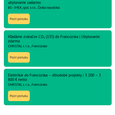
ubytovanie zadarmo
BS - IMEX, spol. s r.o., Česká republika
Pozri ponuku
Hľadáme zváračov CO₂ (135) do Francúzska | Ubytovanie
zdarma
CHRISTAL s. r. o., Francúzsko
Pozri ponuku
Elektrikár do Francúzska – dlhodobé projekty | 3 200 – 3
800 € netto
CHRISTAL s. r. o., Francúzsko
Pozri ponuku