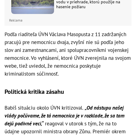
vodu v priehrade, ktorú použije na
hasenie požiaru
Reklama
Podľa riaditeľa ÚVN Václava Masopusta z 11 zadržaných
pracujú pre nemocnicu dvaja, zvyšní nie sú podľa jeho
slov ani zamestnancami, ani spolupracovníkmi vojenskej
nemocnice. Vo vyhlásení, ktoré ÚVN zverejnila na svojom
webe, tiež uviedol, že nemocnica poskytuje
kriminalistom súčinnosť.
Politická kritika zásahu
Babiš situáciu okolo ÚVN kritizoval.
„Od nástupu našej
vlády počúvame, že tá nemocnica je v rozklade, že sa tam
dejú podivné veci,“
reagoval v utorok s tým, že na to
údajne upozornil ministra obrany Zůnu. Premiér okrem