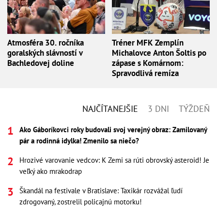
Atmosféra 30. ročníka
Tréner MFK Zemplín
goralských slávností v
Michalovce Anton Šoltis po
Bachledovej doline
zápase s Komárnom:
Spravodlivá remíza
NAJČÍTANEJŠIE
3 DNI
TÝŽDEŇ
Ako Gáboríkovci roky budovali svoj verejný obraz: Zamilovaný
pár a rodinná idylka! Zmenilo sa niečo?
Hrozivé varovanie vedcov: K Zemi sa rúti obrovský asteroid! Je
veľký ako mrakodrap
Škandál na festivale v Bratislave: Taxikár rozvážal ľudí
zdrogovaný, zostrelil policajnú motorku!