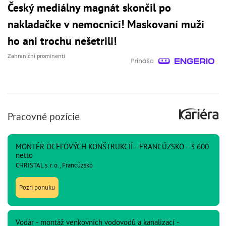
Český mediálny magnát skončil po
nakladačke v nemocnici! Maskovaní muži
ho ani trochu nešetrili!
Zahraniční prominenti
Pracovné pozície
MONTÉR OCEĽOVÝCH KONŠTRUKCIÍ - FRANCÚZSKO - 3 600
netto
CHRISTAL s. r. o., Francúzsko
Pozri ponuku
Vodár - montáž venkovních vodovodů a kanalizací -