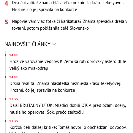
Drsná rivalita! Známa hlásateľka nezniesla krásu Tekelyovej:
Hrozné, čo jej spravila na konkurze
Napovie vám viac fotka či karikatúra? Známa speváčka drela v
továrni, potom pobláznila celé Slovensko
NAJNOVŠIE ČLÁNKY
14:00
Hrozivé varovanie vedcov: K Zemi sa rúti obrovský asteroid! Je
veľký ako mrakodrap
14:00
Drsná rivalita! Známa hlásateľka nezniesla krásu Tekelyovej:
Hrozné, čo jej spravila na konkurze
13:59
Ďalší BRUTÁLNY ÚTOK: Mladíci dobili OTCA pred očami dcéry,
musia ho operovať! Šok, prečo zaútočili
13:59
Korčok čelí ďalšej kritike: Tomáš hovorí o obchádzaní odvodov,