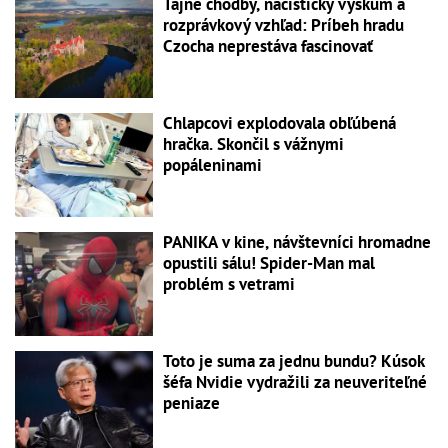
Tajné chodby, nacistický výskum a
rozprávkový vzhľad: Príbeh hradu
Czocha neprestáva fascinovať
Chlapcovi explodovala obľúbená
hračka. Skončil s vážnymi
popáleninami
PANIKA v kine, návštevníci hromadne
opustili sálu! Spider-Man mal
problém s vetrami
Toto je suma za jednu bundu? Kúsok
šéfa Nvidie vydražili za neuveriteľné
peniaze