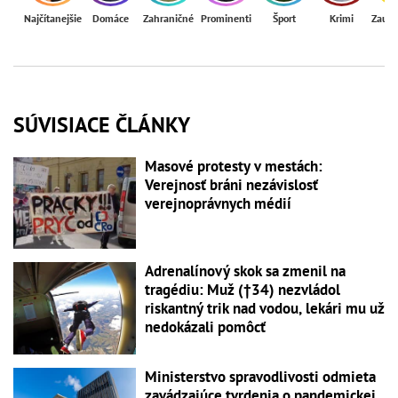
Najčítanejšie
Domáce
Zahraničné
Prominenti
Šport
Krimi
Zaují
SÚVISIACE ČLÁNKY
Masové protesty v mestách:
Verejnosť bráni nezávislosť
verejnoprávnych médií
Adrenalínový skok sa zmenil na
tragédiu: Muž (†34) nezvládol
riskantný trik nad vodou, lekári mu už
nedokázali pomôcť
Ministerstvo spravodlivosti odmieta
zavádzajúce tvrdenia o pandemickej