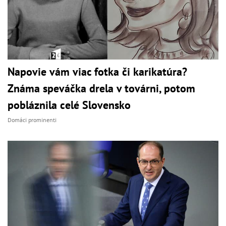
Napovie vám viac fotka či karikatúra?
Známa speváčka drela v továrni, potom
pobláznila celé Slovensko
Domáci prominenti