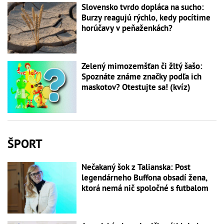
Slovensko tvrdo dopláca na sucho:
Burzy reagujú rýchlo, kedy pocítime
horúčavy v peňaženkách?
Zelený mimozemšťan či žltý šašo:
Spoznáte známe značky podľa ich
maskotov? Otestujte sa! (kvíz)
ŠPORT
Nečakaný šok z Talianska: Post
legendárneho Buffona obsadí žena,
ktorá nemá nič spoločné s futbalom