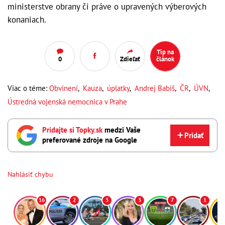
ministerstve obrany či práve o upravených výberových
konaniach.
Tip na
0
Zdieľať
článok
Viac o téme:
Obvinení
,
Kauza
,
úplatky
,
Andrej Babiš
,
ČR
,
ÚVN
,
Ústredná vojenská nemocnica v Prahe
Pridajte si Topky.sk
medzi Vaše
Pridať
preferované zdroje na Google
Nahlásiť chybu
16
2
3
3
7
1