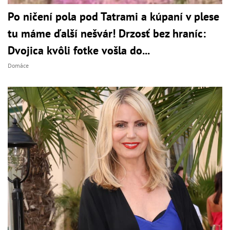
Po ničení pola pod Tatrami a kúpaní v plese
tu máme ďalší nešvár! Drzosť bez hraníc:
Dvojica kvôli fotke vošla do...
Domáce