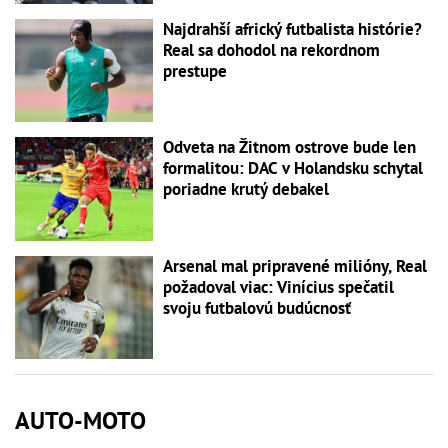
Najdrahší africký futbalista histórie?
Real sa dohodol na rekordnom
prestupe
Odveta na Žitnom ostrove bude len
formalitou: DAC v Holandsku schytal
poriadne krutý debakel
Arsenal mal pripravené milióny, Real
požadoval viac: Vinícius spečatil
svoju futbalovú budúcnosť
AUTO-MOTO