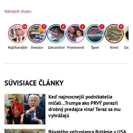
Nahlásiť chybu
16
3
6
5
7
4
Najčítanejšie
Domáce
Zahraničné
Prominenti
Šport
Krimi
Zaují
SÚVISIACE ČLÁNKY
Keď najmocnejší podnikatelia
mlčali...Trumpa ako PRVÝ porazil
drobný predajca vína! Teraz sa mu
vyhrážajú
Bývalého veľvyslanca Británie v USA