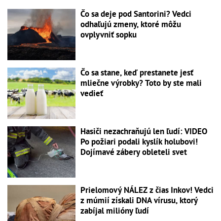
Čo sa deje pod Santorini? Vedci
odhaľujú zmeny, ktoré môžu
ovplyvniť sopku
Čo sa stane, keď prestanete jesť
mliečne výrobky? Toto by ste mali
vedieť
Hasiči nezachraňujú len ľudí: VIDEO
Po požiari podali kyslík holubovi!
Dojímavé zábery obleteli svet
Prielomový NÁLEZ z čias Inkov! Vedci
z múmií získali DNA vírusu, ktorý
zabíjal milióny ľudí