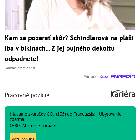
Kam sa pozerať skôr? Schindlerová na pláži
iba v bikinách... Z jej bujného dekoltu
odpadnete!
Domáci prominenti
Pracovné pozície
Hľadáme zváračov CO₂ (135) do Francúzska | Ubytovanie
zdarma
CHRISTAL s. r. o., Francúzsko
Pozri ponuku