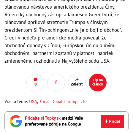
plánovanou návštevou amerického prezidenta Číny.
Americký obchodný zástupca Jamieson Greer tvrdí, že
plánované aprílové stretnutie Trumpa s čínskym
prezidentom Si Ťin-pchingom „nie je o boji o obchod“.
Greer v nedeľu pre americké médiá povedal, že
obchodné dohody s Čínou, Európskou úniou a inými
obchodnými partnermi zostanú v platnosti napriek
zmienenému rozhodnutiu Najvyššieho súdu USA.
Tip na
0
Zdieľať
článok
Viac o téme:
USA
,
Čína
,
Donald Trump
,
Clo
Pridajte si Topky.sk
medzi Vaše
Pridať
preferované zdroje na Google