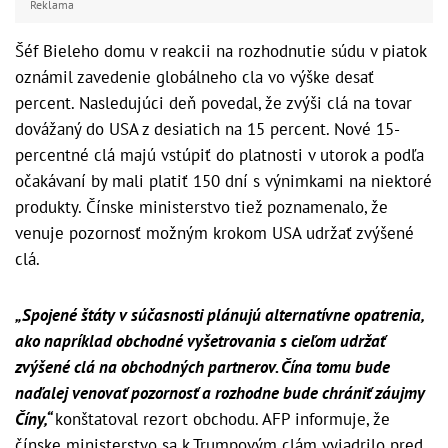
Reklama
Šéf Bieleho domu v reakcii na rozhodnutie súdu v piatok
oznámil zavedenie globálneho cla vo výške desať
percent. Nasledujúci deň povedal, že zvýši clá na tovar
dovážaný do USA z desiatich na 15 percent. Nové 15-
percentné clá majú vstúpiť do platnosti v utorok a podľa
očakávaní by mali platiť 150 dní s výnimkami na niektoré
produkty. Čínske ministerstvo tiež poznamenalo, že
venuje pozornosť možným krokom USA udržať zvýšené
clá.
„Spojené štáty v súčasnosti plánujú alternatívne opatrenia,
ako napríklad obchodné vyšetrovania s cieľom udržať
zvýšené clá na obchodných partnerov. Čína tomu bude
naďalej venovať pozornosť a rozhodne bude chrániť záujmy
Číny,“
konštatoval rezort obchodu. AFP informuje, že
čínske ministerstvo sa k Trumpovým clám vyjadrilo pred