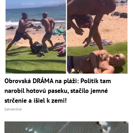
Obrovská DRÁMA na pláži: Politik tam
narobil hotovú paseku, stačilo jemné
strčenie a išiel k zemi!
Zahraničné