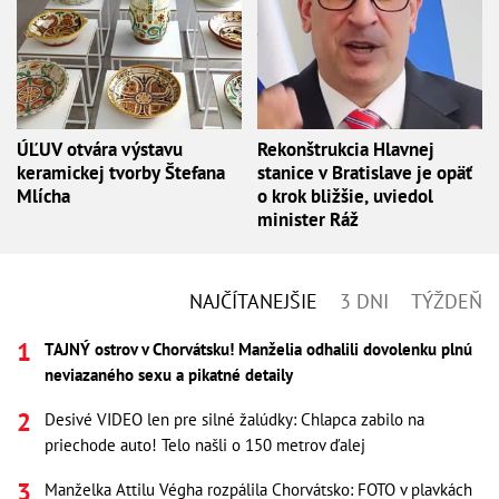
ÚĽUV otvára výstavu
Rekonštrukcia Hlavnej
keramickej tvorby Štefana
stanice v Bratislave je opäť
Mlícha
o krok bližšie, uviedol
minister Ráž
NAJČÍTANEJŠIE
3 DNI
TÝŽDEŇ
TAJNÝ ostrov v Chorvátsku! Manželia odhalili dovolenku plnú
neviazaného sexu a pikatné detaily
Desivé VIDEO len pre silné žalúdky: Chlapca zabilo na
priechode auto! Telo našli o 150 metrov ďalej
Manželka Attilu Végha rozpálila Chorvátsko: FOTO v plavkách