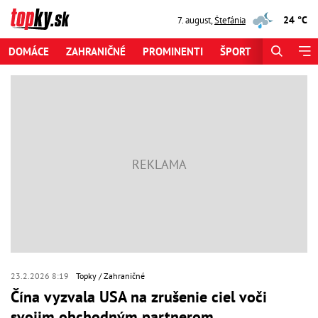
24 °C
7. august
,
Štefánia
DOMÁCE
ZAHRANIČNÉ
PROMINENTI
ŠPORT
ZAUJÍMAV
23.2.2026 8:19
Topky
Zahraničné
Čína vyzvala USA na zrušenie ciel voči
svojim obchodným partnerom