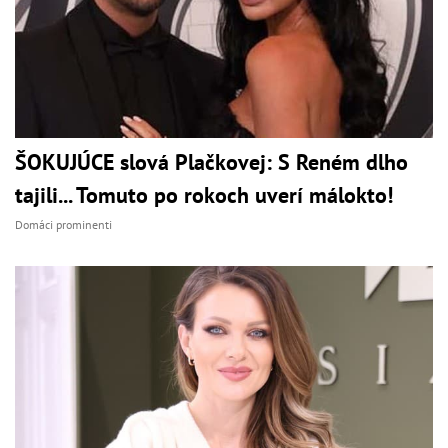
ŠOKUJÚCE slová Plačkovej: S Reném dlho
tajili... Tomuto po rokoch uverí málokto!
Domáci prominenti