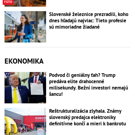
FOTO
Slovenské železnice prezradili, koho
dnes hľadajú najviac: Tieto profesie
sú mimoriadne žiadané
EKONOMIKA
Podvod či geniálny ťah? Trump
predáva elite drahocenné
milisekundy. Bežní investori nemajú
šancu!
Reštrukturalizácia zlyhala. Známy
slovenský predajca elektroniky
definitívne končí a mieri k bankrotu