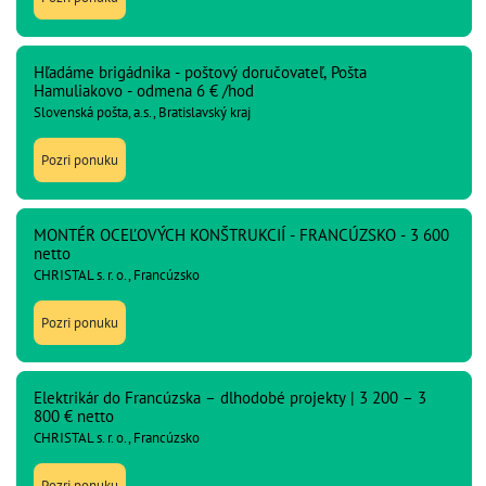
Hľadáme brigádnika - poštový doručovateľ, Pošta
Hamuliakovo - odmena 6 € /hod
Slovenská pošta, a.s., Bratislavský kraj
Pozri ponuku
MONTÉR OCEĽOVÝCH KONŠTRUKCIÍ - FRANCÚZSKO - 3 600
netto
CHRISTAL s. r. o., Francúzsko
Pozri ponuku
Elektrikár do Francúzska – dlhodobé projekty | 3 200 – 3
800 € netto
CHRISTAL s. r. o., Francúzsko
Pozri ponuku