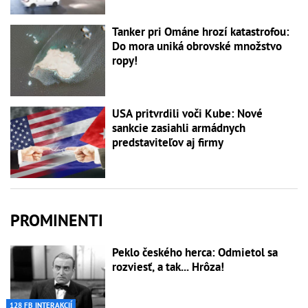
Tanker pri Ománe hrozí katastrofou:
Do mora uniká obrovské množstvo
ropy!
USA pritvrdili voči Kube: Nové
sankcie zasiahli armádnych
predstaviteľov aj firmy
PROMINENTI
Peklo českého herca: Odmietol sa
rozviesť, a tak... Hrôza!
128 FB INTERAKCIÍ