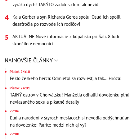
vyráža dych! TAKÝTO zadok sa len tak nevidí
Kaia Gerber a syn Richarda Gerea spolu: Osud ich spojil
desaťročia po rozvode ich rodičov!
AKTUÁLNE Nové informácie z kúpaliska pri Šali: 8 ľudí
skončilo v nemocnici
NAJNOVŠIE ČLÁNKY
Piatok 24:10
Peklo českého herca: Odmietol sa rozviesť, a tak... Hrôza!
Piatok 24:01
TAJNÝ ostrov v Chorvátsku! Manželia odhalili dovolenku plnú
neviazaného sexu a pikatné detaily
22:06
Ľudia narodení v štyroch mesiacoch si nevedia oddýchnuť ani
na dovolenke: Patríte medzi nich aj vy?
22:00