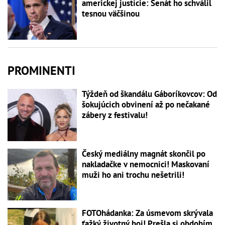
americkej justície: Senát ho schválil
tesnou väčšinou
PROMINENTI
Týždeň od škandálu Gáboríkovcov: Od
šokujúcich obvinení až po nečakané
zábery z festivalu!
Český mediálny magnát skončil po
nakladačke v nemocnici! Maskovaní
muži ho ani trochu nešetrili!
FOTOhádanka: Za úsmevom skrývala
ťažký životný boj! Prešla si obdobím