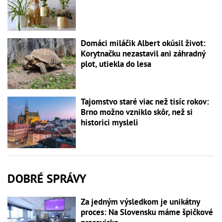
Domáci miláčik Albert okúsil život:
Korytnačku nezastavil ani záhradný
plot, utiekla do lesa
Tajomstvo staré viac než tisíc rokov:
Brno možno vzniklo skôr, než si
historici mysleli
DOBRÉ SPRÁVY
Za jedným výsledkom je unikátny
proces: Na Slovensku máme špičkové