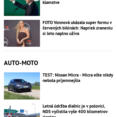
klamstve
FOTO Vonnová ukázala super formu v
červených bikinách: Napriek zraneniu
si leto naplno užíva
AUTO-MOTO
TEST: Nissan Micra - Micra ešte nikdy
nebola príjemnejšia
Letná údržba diaľnic je v polovici,
NDS vyčistila vyše 400 kilometrov
rigolov