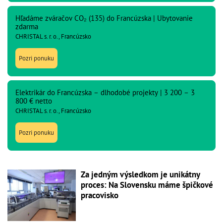
Hľadáme zváračov CO₂ (135) do Francúzska | Ubytovanie
zdarma
CHRISTAL s. r. o., Francúzsko
Pozri ponuku
Elektrikár do Francúzska – dlhodobé projekty | 3 200 – 3
800 € netto
CHRISTAL s. r. o., Francúzsko
Pozri ponuku
Za jedným výsledkom je unikátny
proces: Na Slovensku máme špičkové
pracovisko