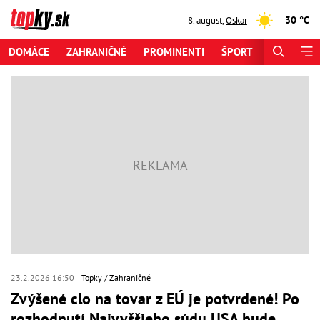
30 °C
8. august
,
Oskar
DOMÁCE
ZAHRANIČNÉ
PROMINENTI
ŠPORT
ZAUJÍMAV
23.2.2026 16:50
Topky
Zahraničné
Zvýšené clo na tovar z EÚ je potvrdené! Po
rozhodnutí Najvyššieho súdu USA bude