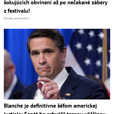
šokujúcich obvinení až po nečakané zábery
z festivalu!
Domáci prominenti
Blanche je definitívne šéfom americkej