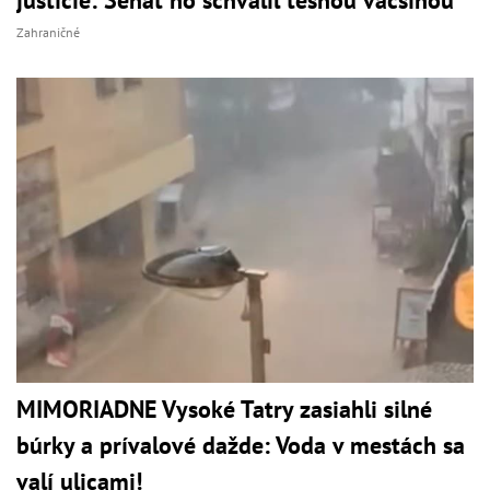
justície: Senát ho schválil tesnou väčšinou
Zahraničné
MIMORIADNE Vysoké Tatry zasiahli silné
búrky a prívalové dažde: Voda v mestách sa
valí ulicami!