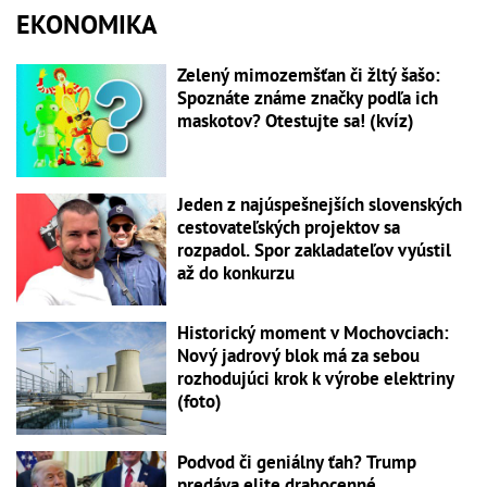
EKONOMIKA
Zelený mimozemšťan či žltý šašo:
Spoznáte známe značky podľa ich
maskotov? Otestujte sa! (kvíz)
Jeden z najúspešnejších slovenských
cestovateľských projektov sa
rozpadol. Spor zakladateľov vyústil
až do konkurzu
Historický moment v Mochovciach:
Nový jadrový blok má za sebou
rozhodujúci krok k výrobe elektriny
(foto)
Podvod či geniálny ťah? Trump
predáva elite drahocenné