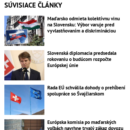
SÚVISIACE ČLÁNKY
Maďarsko odmieta kolektívnu vinu
na Slovensku: Výbor varuje pred
vyvlastňovaním a diskrimináciou
Slovenská diplomacia predsedala
rokovaniu o budúcom rozpočte
Európskej únie
Rada EÚ schválila dohody o prehĺbení
spolupráce so Švajčiarskom
Európska komisia po maďarských
voľbách navrhne trvalý zákaz dovozu