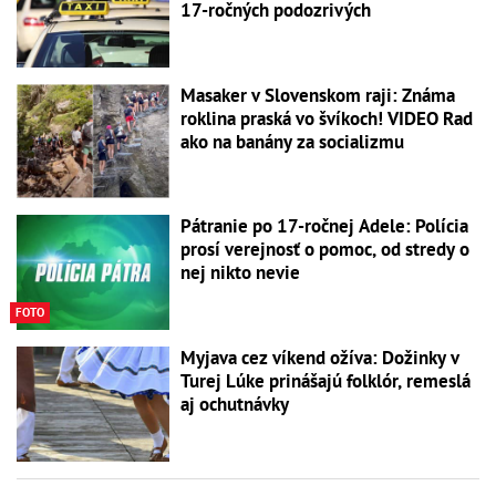
17-ročných podozrivých
Masaker v Slovenskom raji: Známa
roklina praská vo švíkoch! VIDEO Rad
ako na banány za socializmu
Pátranie po 17-ročnej Adele: Polícia
prosí verejnosť o pomoc, od stredy o
nej nikto nevie
FOTO
Myjava cez víkend ožíva: Dožinky v
Turej Lúke prinášajú folklór, remeslá
aj ochutnávky