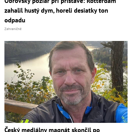
Obrovský požiar pri prístave: Rotterdam
zahalil hustý dym, horeli desiatky ton
odpadu
Zahraničné
Český mediálny magnát skončil po