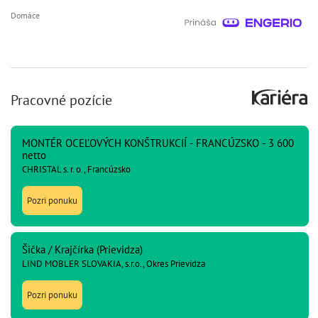
Domáce
Pracovné pozície
MONTÉR OCEĽOVÝCH KONŠTRUKCIÍ - FRANCÚZSKO - 3 600
netto
CHRISTAL s. r. o., Francúzsko
Pozri ponuku
Šička / Krajčírka (Prievidza)
LIND MOBLER SLOVAKIA, s.r.o., Okres Prievidza
Pozri ponuku