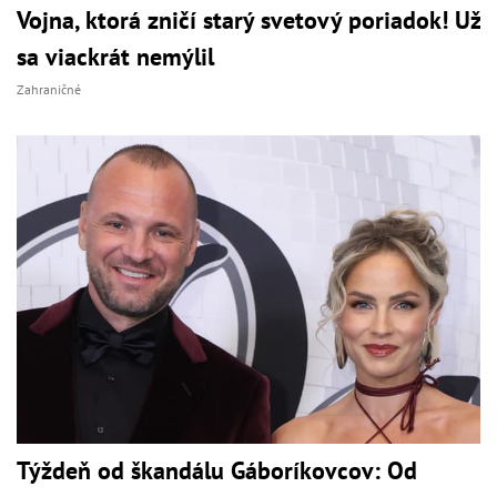
Vojna, ktorá zničí starý svetový poriadok! Už
sa viackrát nemýlil
Zahraničné
Týždeň od škandálu Gáboríkovcov: Od