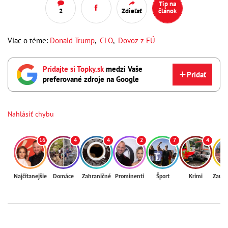
Tip na
2
Zdieľať
článok
Viac o téme:
Donald Trump
,
CLO
,
Dovoz z EÚ
Pridajte si Topky.sk
medzi Vaše
Pridať
preferované zdroje na Google
Nahlásiť chybu
16
4
4
2
7
4
Najčítanejšie
Domáce
Zahraničné
Prominenti
Šport
Krimi
Zaují