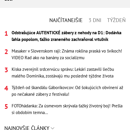
NAJČÍTANEJŠIE
3 DNI
TÝŽDEŇ
Odstrašujúce AUTENTICKÉ zábery z nehody na D1: Dodávka
ľahla popolom, ťažko zraneného zachraňoval vrtuľník
Masaker v Slovenskom raji: Známa roklina praská vo švíkoch!
VIDEO Rad ako na banány za socializmu
Kiska zverejnil srdcervúcu správu: Lekári zastavili liečbu
malého Dominika, zostávajú mu posledné týždne života
Týždeň od škandálu Gáboríkovcov: Od šokujúcich obvinení až
po nečakané zábery z festivalu!
FOTOhádanka: Za úsmevom skrývala ťažký životný boj! Prešla
si obdobím temna...
NAJNOVŠIE ČLÁNKY