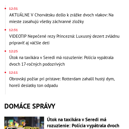
12:31
AKTUÁLNE V Chorvátsku došlo k zrážke dvoch vlakov: Na
mieste zasahujú všetky záchranné zložky
12:31
VIDEOTIP Nepečené rezy Princezná: Luxusný dezert zvládnu
pripraviť aj väčšie deti
12:25
Útok na taxikára v Seredi má rozuzlenie: Polícia vypátrala
dvoch 17-ročných podozrivých
12:11
Obrovský požiar pri prístave: Rotterdam zahalil hustý dym,
horeli desiatky ton odpadu
DOMÁCE SPRÁVY
Útok na taxikára v Seredi má
rozuzlenie: Polícia vypátrala dvoch