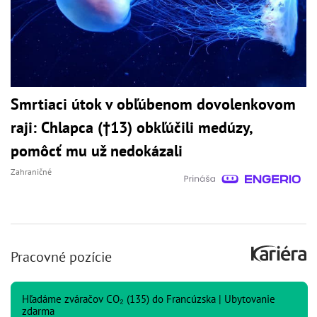
Smrtiaci útok v obľúbenom dovolenkovom
raji: Chlapca (†13) obkľúčili medúzy,
pomôcť mu už nedokázali
Zahraničné
Pracovné pozície
Hľadáme zváračov CO₂ (135) do Francúzska | Ubytovanie
zdarma