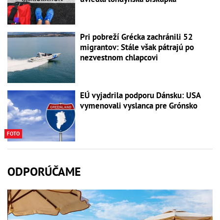
Pri pobreží Grécka zachránili 52
migrantov: Stále však pátrajú po
nezvestnom chlapcovi
EÚ vyjadrila podporu Dánsku: USA
vymenovali vyslanca pre Grónsko
FOTO
ODPORÚČAME