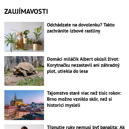
ZAUJÍMAVOSTI
Odchádzate na dovolenku? Takto
zachránite izbové rastliny
Domáci miláčik Albert okúsil život:
Korytnačku nezastavil ani záhradný
plot, utiekla do lesa
Tajomstvo staré viac než tisíc rokov:
Brno možno vzniklo skôr, než si
historici mysleli
Tŕpnutie ruky nemusí byť banalita: Ak