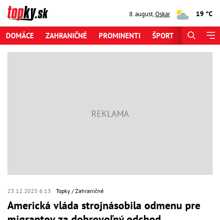
19 °C
8. august
,
Oskar
DOMÁCE
ZAHRANIČNÉ
PROMINENTI
ŠPORT
ZAUJÍMAV
23.12.2025 6:13
Topky
Zahraničné
Americká vláda strojnásobila odmenu pre
migrantov za dobrovoľný odchod