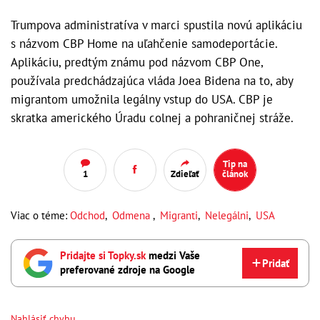
Trumpova administratíva v marci spustila novú aplikáciu
s názvom CBP Home na uľahčenie samodeportácie.
Aplikáciu, predtým známu pod názvom CBP One,
používala predchádzajúca vláda Joea Bidena na to, aby
migrantom umožnila legálny vstup do USA. CBP je
skratka amerického Úradu colnej a pohraničnej stráže.
Tip na
1
Zdieľať
článok
Viac o téme:
Odchod
,
Odmena
,
Migranti
,
Nelegálni
,
USA
Pridajte si Topky.sk
medzi Vaše
Pridať
preferované zdroje na Google
Nahlásiť chybu