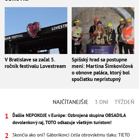
V Bratislave sa začal 5.
Spišský hrad sa postupne
ročník festivalu Lovestream
mení: Martina Šimkovičová
o obnove paláca, ktorý bol
spočiatku neprístupný
NAJČÍTANEJŠIE
3 DNI
TÝŽDEŇ
Ďalšie NEPOKOJE v Európe: Ozbrojená skupina OBSADILA
dovolenkový raj, TOTO odkazuje všetkým turistom!
Skončia ako oni? Gáboríkovci čelia obrovskému tlaku: TIETO