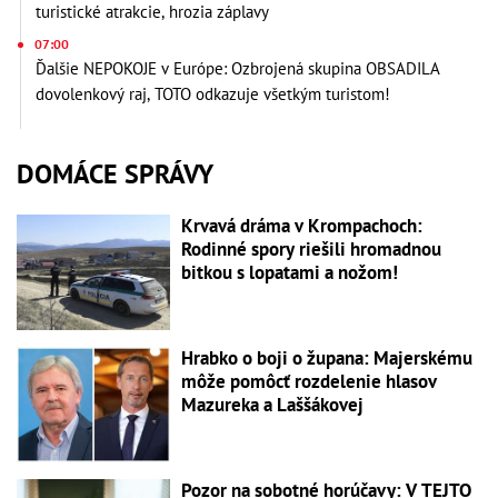
turistické atrakcie, hrozia záplavy
07:00
Ďalšie NEPOKOJE v Európe: Ozbrojená skupina OBSADILA
dovolenkový raj, TOTO odkazuje všetkým turistom!
DOMÁCE SPRÁVY
Krvavá dráma v Krompachoch:
Rodinné spory riešili hromadnou
bitkou s lopatami a nožom!
Hrabko o boji o župana: Majerskému
môže pomôcť rozdelenie hlasov
Mazureka a Laššákovej
Pozor na sobotné horúčavy: V TEJTO