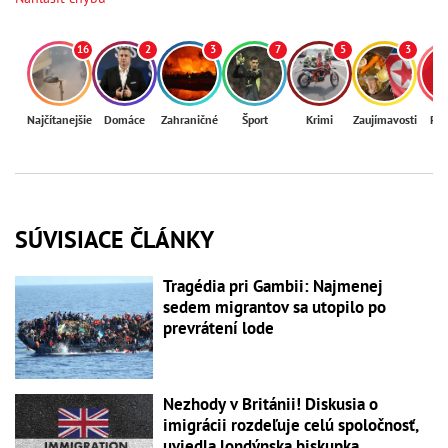
16
2
3
7
5
3
Najčítanejšie
Domáce
Zahraničné
Šport
Krimi
Zaujímavosti
Reg
SÚVISIACE ČLÁNKY
Tragédia pri Gambii: Najmenej
sedem migrantov sa utopilo po
prevrátení lode
Nezhody v Británii! Diskusia o
imigrácii rozdeľuje celú spoločnosť,
uviedla londýnska biskupka