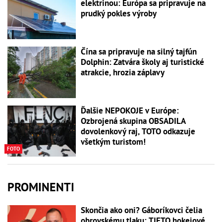
elektrinou: Európa sa pripravuje na
prudký pokles výroby
Čína sa pripravuje na silný tajfún
Dolphin: Zatvára školy aj turistické
atrakcie, hrozia záplavy
Ďalšie NEPOKOJE v Európe:
Ozbrojená skupina OBSADILA
dovolenkový raj, TOTO odkazuje
všetkým turistom!
FOTO
PROMINENTI
Skončia ako oni? Gáboríkovci čelia
obrovskému tlaku: TIETO hokejové