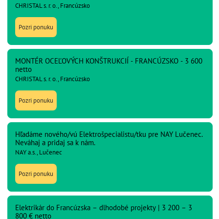
CHRISTAL s. r. o., Francúzsko
Pozri ponuku
MONTÉR OCEĽOVÝCH KONŠTRUKCIÍ - FRANCÚZSKO - 3 600
netto
CHRISTAL s. r. o., Francúzsko
Pozri ponuku
Hľadáme nového/vú Elektrošpecialistu/tku pre NAY Lučenec.
Neváhaj a pridaj sa k nám.
NAY a.s., Lučenec
Pozri ponuku
Elektrikár do Francúzska – dlhodobé projekty | 3 200 – 3
800 € netto