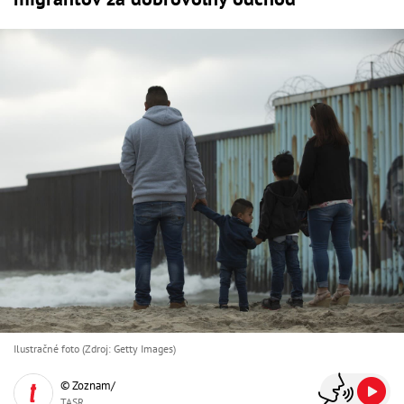
Ilustračné foto (Zdroj: Getty Images)
© Zoznam/
TASR