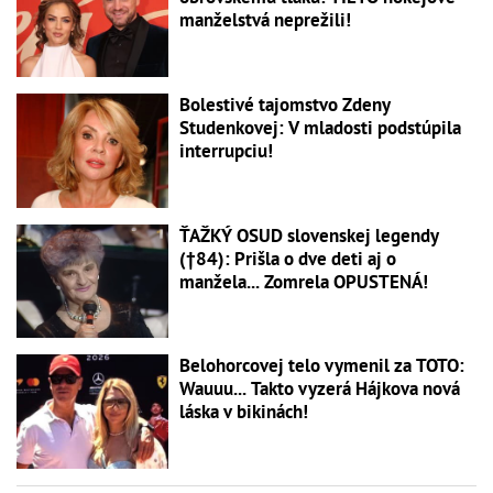
manželstvá neprežili!
Bolestivé tajomstvo Zdeny
Studenkovej: V mladosti podstúpila
interrupciu!
ŤAŽKÝ OSUD slovenskej legendy
(†84): Prišla o dve deti aj o
manžela... Zomrela OPUSTENÁ!
Belohorcovej telo vymenil za TOTO:
Wauuu... Takto vyzerá Hájkova nová
láska v bikinách!