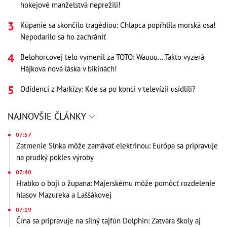
hokejové manželstvá neprežili!
Kúpanie sa skončilo tragédiou: Chlapca popŕhlila morská osa!
Nepodarilo sa ho zachrániť
Belohorcovej telo vymenil za TOTO: Wauuu... Takto vyzerá
Hájkova nová láska v bikinách!
Odídenci z Markízy: Kde sa po konci v televízii usídlili?
NAJNOVŠIE ČLÁNKY
07:57
Zatmenie Slnka môže zamávať elektrinou: Európa sa pripravuje
na prudký pokles výroby
07:40
Hrabko o boji o župana: Majerskému môže pomôcť rozdelenie
hlasov Mazureka a Laššákovej
07:19
Čína sa pripravuje na silný tajfún Dolphin: Zatvára školy aj