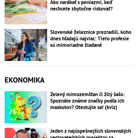
Ako narábať s peniazmi, keď
nechcete zbytočne riskovať?
Slovenské železnice prezradili, koho
dnes hľadajú najviac: Tieto profesie
sú mimoriadne žiadané
EKONOMIKA
Zelený mimozemšťan či žltý šašo:
Spoznáte známe značky podľa ich
maskotov? Otestujte sa! (kvíz)
Jeden z najúspešnejších slovenských
cestovateľských projektov sa