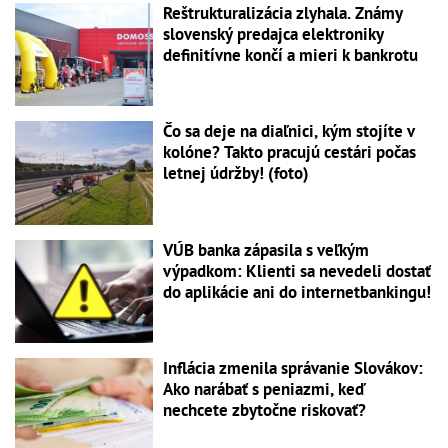
Reštrukturalizácia zlyhala. Známy
slovenský predajca elektroniky
definitívne končí a mieri k bankrotu
Čo sa deje na diaľnici, kým stojíte v
kolóne? Takto pracujú cestári počas
letnej údržby! (foto)
VÚB banka zápasila s veľkým
výpadkom: Klienti sa nevedeli dostať
do aplikácie ani do internetbankingu!
Inflácia zmenila správanie Slovákov:
Ako narábať s peniazmi, keď
nechcete zbytočne riskovať?