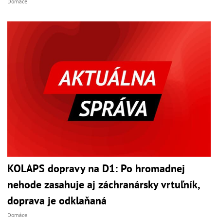
Domáce
KOLAPS dopravy na D1: Po hromadnej
nehode zasahuje aj záchranársky vrtuľník,
doprava je odklaňaná
Domáce