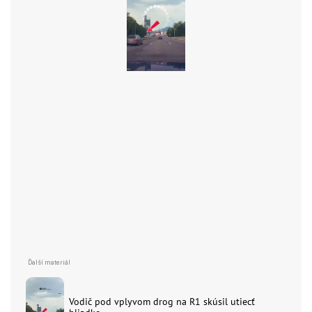
Vodič pod vplyvom drog na R1 skúsil utiecť