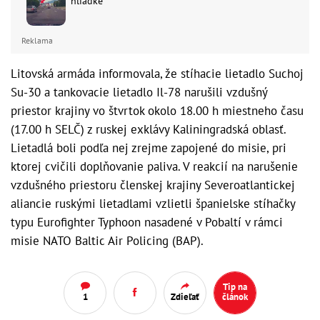
hliadke
Reklama
Litovská armáda informovala, že stíhacie lietadlo Suchoj
Su-30 a tankovacie lietadlo Il-78 narušili vzdušný
priestor krajiny vo štvrtok okolo 18.00 h miestneho času
(17.00 h SELČ) z ruskej exklávy Kaliningradská oblasť.
Lietadlá boli podľa nej zrejme zapojené do misie, pri
ktorej cvičili doplňovanie paliva. V reakcií na narušenie
vzdušného priestoru členskej krajiny Severoatlantickej
aliancie ruskými lietadlami vzlietli španielske stíhačky
typu Eurofighter Typhoon nasadené v Pobaltí v rámci
misie NATO Baltic Air Policing (BAP).
Tip na
1
Zdieľať
článok