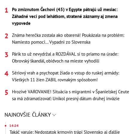
Po zmiznutom Čechovi (45) v Egypte pátrajú už mesiac:
Záhadné veci pod lehátkom, stratené záznamy aj zmena
vypovede
Známa herečka zostala ako obarená! Poukázala na problém:
Namiesto pomoci... Vypadni zo Slovenska
Párik to už nevydržal a ROZDÁVAL si to priamo na úrade:
Obrovský škandál, obidvoch na mieste vyhodili
Sériový vrah a psychopat žiada o vstup do ruskej armády:
Všetkých 11 žien ZABIL rovnakým spôsobom!
Hrozivé VAROVANIE! Situácia s migrantmi v Španielskej Ceute
sa má zdramatizovať: Unikol presný dátum druhej invázie
NAJNOVŠIE ČLÁNKY
14:24
Takáč varuje: Nedostatok krmovín trápi Slovensko aj ďalšie