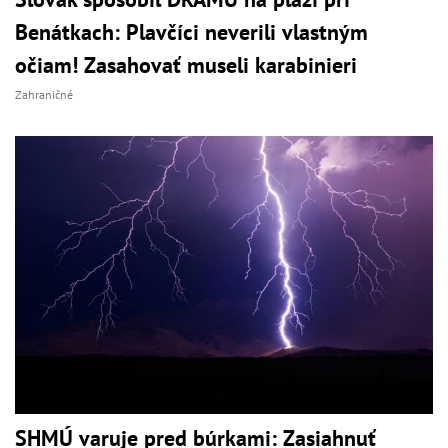
Benátkach: Plavčíci neverili vlastným
očiam! Zasahovať museli karabinieri
Zahraničné
SHMÚ varuje pred búrkami: Zasiahnuť