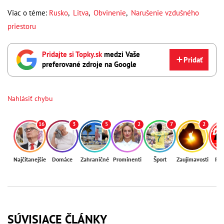
Viac o téme:
Rusko
,
Litva
,
Obvinenie
,
Narušenie vzdušného
priestoru
Pridajte si Topky.sk
medzi Vaše
Pridať
preferované zdroje na Google
Nahlásiť chybu
16
3
5
2
7
2
Najčítanejšie
Domáce
Zahraničné
Prominenti
Šport
Zaujímavosti
Reg
SÚVISIACE ČLÁNKY