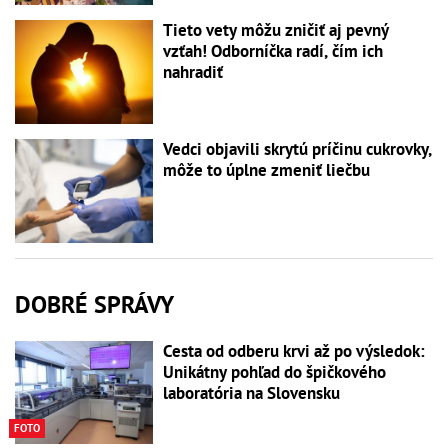
Tieto vety môžu zničiť aj pevný
vzťah! Odborníčka radí, čím ich
nahradiť
Vedci objavili skrytú príčinu cukrovky,
môže to úplne zmeniť liečbu
DOBRÉ SPRÁVY
Cesta od odberu krvi až po výsledok:
Unikátny pohľad do špičkového
laboratória na Slovensku
FOTO