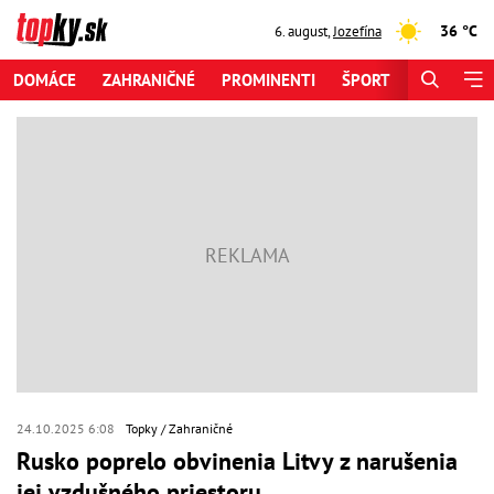
36 °C
6. august
,
Jozefína
DOMÁCE
ZAHRANIČNÉ
PROMINENTI
ŠPORT
ZAUJÍMAV
24.10.2025 6:08
Topky
Zahraničné
Rusko poprelo obvinenia Litvy z narušenia
jej vzdušného priestoru