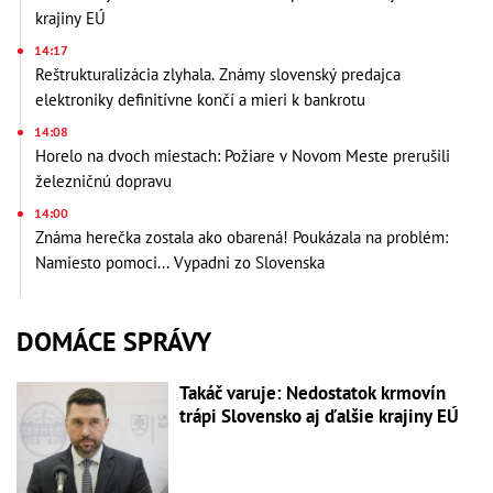
krajiny EÚ
14:17
Reštrukturalizácia zlyhala. Známy slovenský predajca
elektroniky definitívne končí a mieri k bankrotu
14:08
Horelo na dvoch miestach: Požiare v Novom Meste prerušili
železničnú dopravu
14:00
Známa herečka zostala ako obarená! Poukázala na problém:
Namiesto pomoci... Vypadni zo Slovenska
DOMÁCE SPRÁVY
Takáč varuje: Nedostatok krmovín
trápi Slovensko aj ďalšie krajiny EÚ