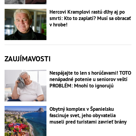
Hercovi Kramplovi rastú dlhy aj po
smrti: Kto to zaplatí? Musí sa obracať
v hrobe!
ZAUJÍMAVOSTI
Nespájajte to len s horúčavami! TOTO
nenápadné potenie u seniorov veští
PROBLÉM: Mnohí to ignorujú
Obytný komplex v Španielsku
fascinuje svet, jeho obyvatelia
museli pred turistami zavrieť brány