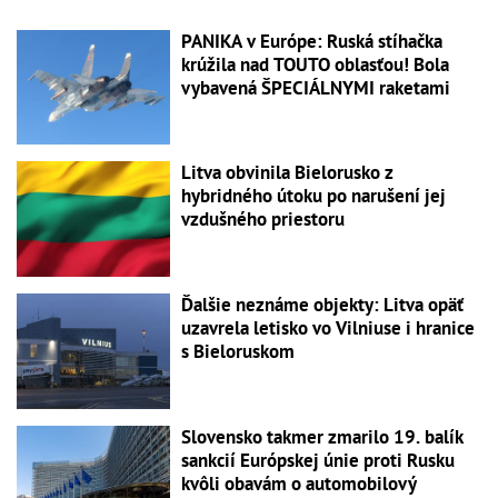
PANIKA v Európe: Ruská stíhačka
krúžila nad TOUTO oblasťou! Bola
vybavená ŠPECIÁLNYMI raketami
Litva obvinila Bielorusko z
hybridného útoku po narušení jej
vzdušného priestoru
Ďalšie neznáme objekty: Litva opäť
uzavrela letisko vo Vilniuse i hranice
s Bieloruskom
Slovensko takmer zmarilo 19. balík
sankcií Európskej únie proti Rusku
kvôli obavám o automobilový