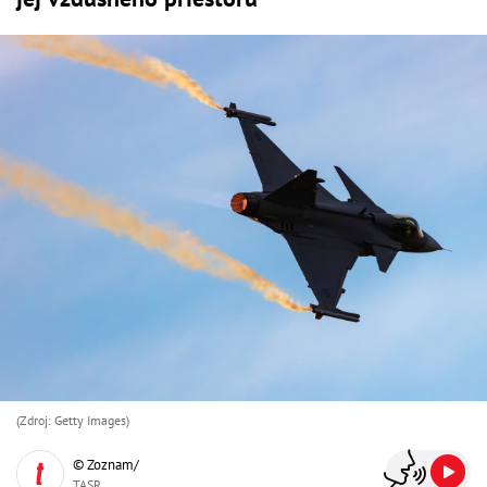
(Zdroj: Getty Images)
© Zoznam/
TASR