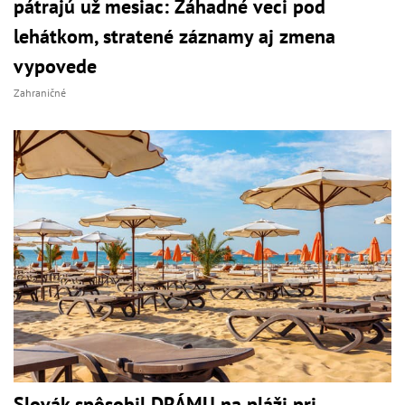
pátrajú už mesiac: Záhadné veci pod
lehátkom, stratené záznamy aj zmena
vypovede
Zahraničné
Slovák spôsobil DRÁMU na pláži pri