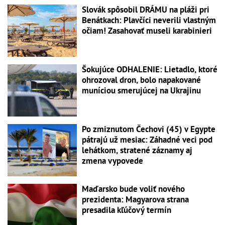
Slovák spôsobil DRÁMU na pláži pri
Benátkach: Plavčíci neverili vlastným
očiam! Zasahovať museli karabinieri
Šokujúce ODHALENIE: Lietadlo, ktoré
ohrozoval dron, bolo napakované
muníciou smerujúcej na Ukrajinu
Po zmiznutom Čechovi (45) v Egypte
pátrajú už mesiac: Záhadné veci pod
lehátkom, stratené záznamy aj
zmena vypovede
Maďarsko bude voliť nového
prezidenta: Magyarova strana
presadila kľúčový termín