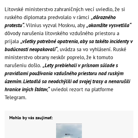
Litovské ministerstvo zahraničných vecí uviedlo, že si
ruského diplomata predvolalo v rámci
„dôrazného
protestu“.
Vilnius vyzval Moskvu, aby
„okamžite vysvetlila“
dôvody narušenia litovského vzdušného priestoru a
prijala
„všetky potrebné opatrenia, aby sa takéto incidenty v
budúcnosti neopakovali“
, uvádza sa vo vyhlásení. Ruské
ministerstvo obrany neskôr poprelo, že k tomuto
narušeniu došlo.
„Lety prebiehali v prísnom súlade s
pravidlami používania vzdušného priestoru nad ruským
územím. Lietadlá sa neodchýlili od svojej trasy a nenarušili
hranice iných štátov,“
uviedol rezort na platforme
Telegram.
Mohlo by vás zaujímať: