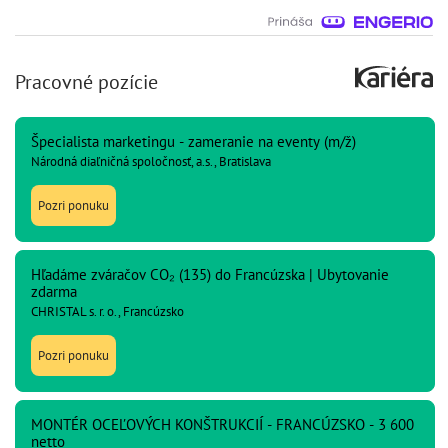
Pracovné pozície
Špecialista marketingu - zameranie na eventy (m/ž)
Národná diaľničná spoločnosť, a.s., Bratislava
Pozri ponuku
Hľadáme zváračov CO₂ (135) do Francúzska | Ubytovanie
zdarma
CHRISTAL s. r. o., Francúzsko
Pozri ponuku
MONTÉR OCEĽOVÝCH KONŠTRUKCIÍ - FRANCÚZSKO - 3 600
netto