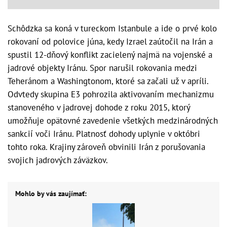
Schôdzka sa koná v tureckom Istanbule a ide o prvé kolo
rokovaní od polovice júna, kedy Izrael zaútočil na Irán a
spustil 12-dňový konflikt zacielený najmä na vojenské a
jadrové objekty Iránu. Spor narušil rokovania medzi
Teheránom a Washingtonom, ktoré sa začali už v apríli.
Odvtedy skupina E3 pohrozila aktivovaním mechanizmu
stanoveného v jadrovej dohode z roku 2015, ktorý
umožňuje opätovné zavedenie všetkých medzinárodných
sankcií voči Iránu. Platnosť dohody uplynie v októbri
tohto roka. Krajiny zároveň obvinili Irán z porušovania
svojich jadrových záväzkov.
Mohlo by vás zaujímať: