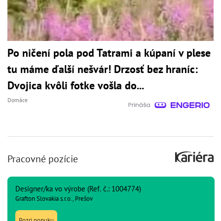
Po ničení pola pod Tatrami a kúpaní v plese
tu máme ďalší nešvár! Drzosť bez hraníc:
Dvojica kvôli fotke vošla do...
Domáce
Pracovné pozície
Designer/ka vo výrobe (Ref. č.: 1004774)
Grafton Slovakia s.r.o., Prešov
Pozri ponuku