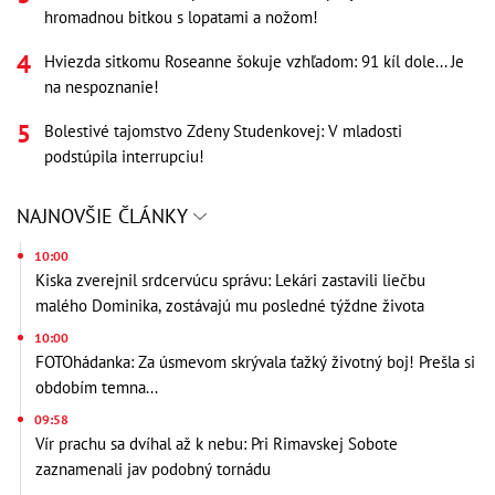
hromadnou bitkou s lopatami a nožom!
Hviezda sitkomu Roseanne šokuje vzhľadom: 91 kíl dole... Je
na nespoznanie!
Bolestivé tajomstvo Zdeny Studenkovej: V mladosti
podstúpila interrupciu!
NAJNOVŠIE ČLÁNKY
10:00
Kiska zverejnil srdcervúcu správu: Lekári zastavili liečbu
malého Dominika, zostávajú mu posledné týždne života
10:00
FOTOhádanka: Za úsmevom skrývala ťažký životný boj! Prešla si
obdobím temna...
09:58
Vír prachu sa dvíhal až k nebu: Pri Rimavskej Sobote
zaznamenali jav podobný tornádu