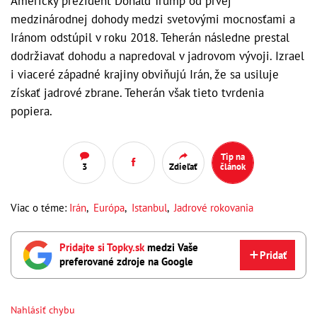
Americký prezident Donald Trump od prvej
medzinárodnej dohody medzi svetovými mocnosťami a
Iránom odstúpil v roku 2018. Teherán následne prestal
dodržiavať dohodu a napredoval v jadrovom vývoji. Izrael
i viaceré západné krajiny obviňujú Irán, že sa usiluje
získať jadrové zbrane. Teherán však tieto tvrdenia
popiera.
Tip na
3
Zdieľať
článok
Viac o téme:
Irán
,
Európa
,
Istanbul
,
Jadrové rokovania
Pridajte si Topky.sk
medzi Vaše
Pridať
preferované zdroje na Google
Nahlásiť chybu