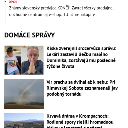
09:01
Známy slovenský predajca KONČÍ! Zavrel všetky predajne,
obchodné centrum aj e-shop: TU už nenakúpite
DOMÁCE SPRÁVY
Kiska zverejnil srdcervúcu správu:
Lekári zastavili liečbu malého
Dominika, zostávajú mu posledné
týždne života
Vír prachu sa dvíhal až k nebu: Pri
Rimavskej Sobote zaznamenali jav
podobný tornádu
Krvavá dráma v Krompachoch:
Rodinné spory riešili hromadnou
bitkou s lopatami a nožom!