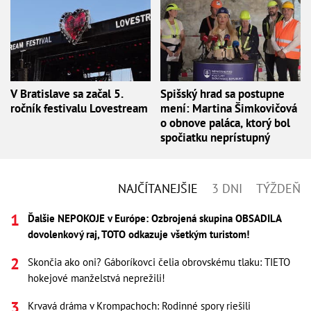
V Bratislave sa začal 5.
Spišský hrad sa postupne
ročník festivalu Lovestream
mení: Martina Šimkovičová
o obnove paláca, ktorý bol
spočiatku neprístupný
NAJČÍTANEJŠIE
3 DNI
TÝŽDEŇ
Ďalšie NEPOKOJE v Európe: Ozbrojená skupina OBSADILA
dovolenkový raj, TOTO odkazuje všetkým turistom!
Skončia ako oni? Gáboríkovci čelia obrovskému tlaku: TIETO
hokejové manželstvá neprežili!
Krvavá dráma v Krompachoch: Rodinné spory riešili