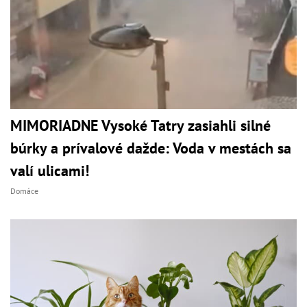
MIMORIADNE Vysoké Tatry zasiahli silné
búrky a prívalové dažde: Voda v mestách sa
valí ulicami!
Domáce