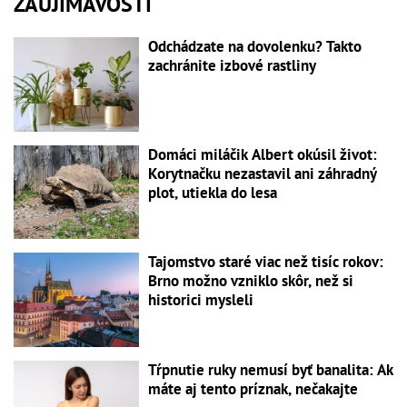
ZAUJÍMAVOSTI
Odchádzate na dovolenku? Takto
zachránite izbové rastliny
Domáci miláčik Albert okúsil život:
Korytnačku nezastavil ani záhradný
plot, utiekla do lesa
Tajomstvo staré viac než tisíc rokov:
Brno možno vzniklo skôr, než si
historici mysleli
Tŕpnutie ruky nemusí byť banalita: Ak
máte aj tento príznak, nečakajte