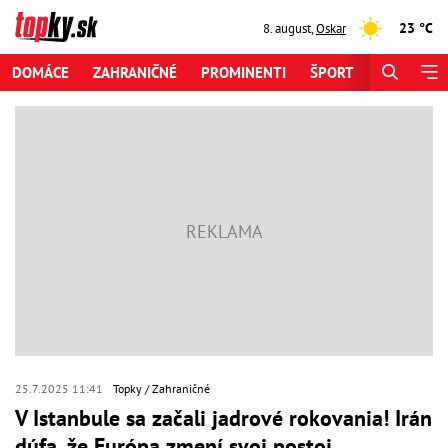
23 °C
8. august
,
Oskar
DOMÁCE
ZAHRANIČNÉ
PROMINENTI
ŠPORT
ZAUJÍMAV
25.7.2025 11:41
Topky
Zahraničné
V Istanbule sa začali jadrové rokovania! Irán
dúfa, že Európa zmení svoj postoj