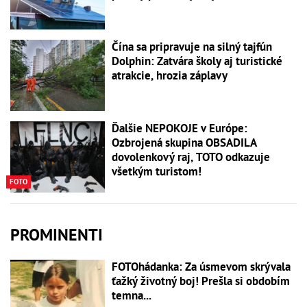
Čína sa pripravuje na silný tajfún
Dolphin: Zatvára školy aj turistické
atrakcie, hrozia záplavy
Ďalšie NEPOKOJE v Európe:
Ozbrojená skupina OBSADILA
dovolenkový raj, TOTO odkazuje
všetkým turistom!
FOTO
PROMINENTI
FOTOhádanka: Za úsmevom skrývala
ťažký životný boj! Prešla si obdobím
temna...