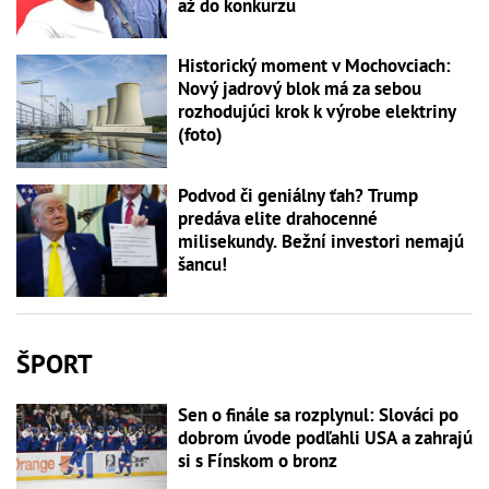
až do konkurzu
Historický moment v Mochovciach:
Nový jadrový blok má za sebou
rozhodujúci krok k výrobe elektriny
(foto)
Podvod či geniálny ťah? Trump
predáva elite drahocenné
milisekundy. Bežní investori nemajú
šancu!
ŠPORT
Sen o finále sa rozplynul: Slováci po
dobrom úvode podľahli USA a zahrajú
si s Fínskom o bronz