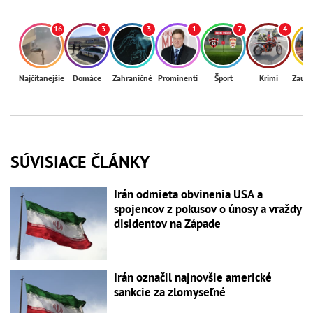
16
3
3
1
7
4
Najčítanejšie
Domáce
Zahraničné
Prominenti
Šport
Krimi
Zaují
SÚVISIACE ČLÁNKY
Irán odmieta obvinenia USA a
spojencov z pokusov o únosy a vraždy
disidentov na Západe
Irán označil najnovšie americké
sankcie za zlomyseľné