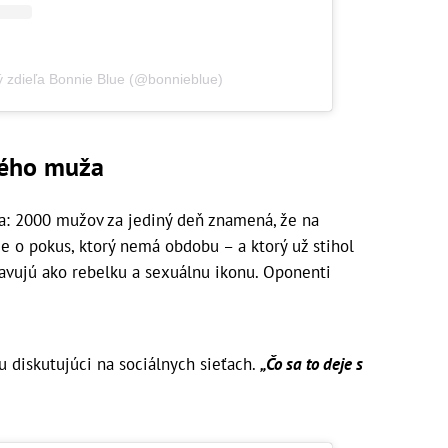
ý zdieľa Bonnie Blue (@bonnieblue)
ného muža
ra: 2000 mužov za jediný deň znamená, že na
e o pokus, ktorý nemá obdobu – a ktorý už stihol
slavujú ako rebelku a sexuálnu ikonu. Oponenti
u diskutujúci na sociálnych sieťach.
„Čo sa to deje s