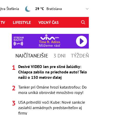
ajtra Štefánia
29 °C
 TV
LIFESTYLE
VOĽNÝ ČAS
STREAM
NAŽIVO
Tina ft. Adiss
Môžeme rásť
NAJČÍTANEJŠIE
3 DNI
TÝŽDEŇ
Desivé VIDEO len pre silné žalúdky:
Chlapca zabilo na priechode auto! Telo
našli o 150 metrov ďalej
Tanker pri Ománe hrozí katastrofou: Do
mora uniká obrovské množstvo ropy!
USA pritvrdili voči Kube: Nové sankcie
zasiahli armádnych predstaviteľov aj
firmy