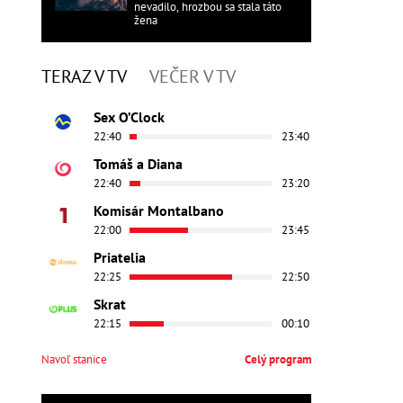
nevadilo, hrozbou sa stala táto
žena
TERAZ V TV
VEČER V TV
Sex O’Clock
22:40
23:40
Tomáš a Diana
22:40
23:20
Komisár Montalbano
22:00
23:45
Priatelia
22:25
22:50
Skrat
22:15
00:10
Navoľ stanice
Celý program