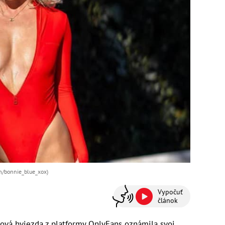
om/bonnie_blue_xox)
Vypočuť
článok
vá hviezda z platformy OnlyFans oznámila svoj