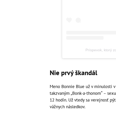
Príspevok, ktorý 
Nie prvý škandál
Meno Bonnie Blue už v minulosti v 
takzvaným „Bonk-a-thonom“ – sex
12 hodín. Už vtedy sa verejnosť pýt
vážnych následkov.