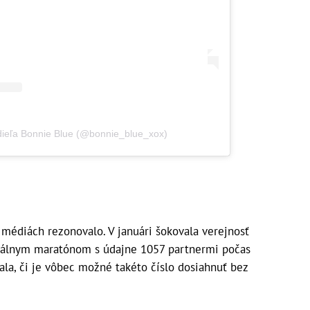
zdieľa Bonnie Blue (@bonnie_blue_xox)
médiách rezonovalo. V januári šokovala verejnosť
uálnym maratónom s údajne 1057 partnermi počas
ala, či je vôbec možné takéto číslo dosiahnuť bez