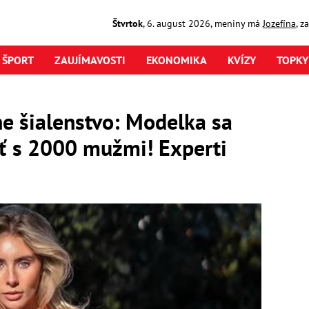
Štvrtok
,
6. august
2026
,
meniny má
Jozefína
, z
ŠPORT
ZAUJÍMAVOSTI
EKONOMIKA
KVÍZY
TOPKY
e šialenstvo: Modelka sa
ť s 2000 mužmi! Experti