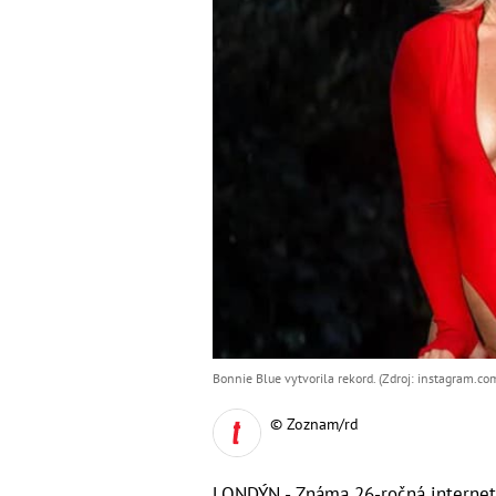
Bonnie Blue vytvorila rekord. (Zdroj: instagram.c
© Zoznam/rd
LONDÝN - Známa 26-ročná interneto