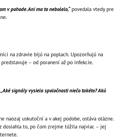
om v pohode. Ani ma to nebolelo,“
povedala vtedy pre
šne.
níci na zdravie bijú na poplach. Upozorňujú na
 predstavuje – od poranení až po infekcie.
:
„Aké signály vysiela spoločnosti niečo takéto? Akú
ne naozaj uskutoční a v akej podobe, ostáva otázne.
z dosiahla to, po čom zrejme túžila najviac – jej
ternete.