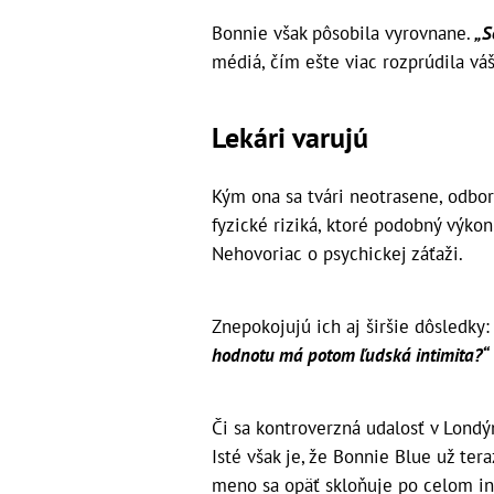
Bonnie však pôsobila vyrovnane.
„S
médiá, čím ešte viac rozprúdila vá
Lekári varujú
Kým ona sa tvári neotrasene, odbor
fyzické riziká, ktoré podobný výkon
Nehovoriac o psychickej záťaži.
Znepokojujú ich aj širšie dôsledky
hodnotu má potom ľudská intimita?“
Či sa kontroverzná udalosť v Londý
Isté však je, že Bonnie Blue už tera
meno sa opäť skloňuje po celom in