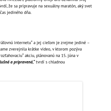
 Tvrdí, že sa pripravuje na sexuálny maratón, aký svet
čas jediného dňa.
áľovnú internetu“ a jej cieľom je zrejme jediné –
grame zverejnila krátke video, v ktorom pozýva
ozťahovaciu“ akciu, plánovanú na 15. júna v
lušná a pripravená,“
tvrdí s chladnou