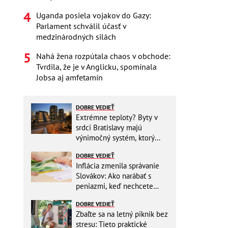
Uganda posiela vojakov do Gazy:
Parlament schválil účasť v
medzinárodných silách
Nahá žena rozpútala chaos v obchode:
Tvrdila, že je v Anglicku, spomínala
Jobsa aj amfetamín
DOBRE VEDIEŤ
Extrémne teploty? Byty v
srdci Bratislavy majú
výnimočný systém, ktorý
ešte aj šetrí náklady
DOBRE VEDIEŤ
Inflácia zmenila správanie
Slovákov: Ako narábať s
peniazmi, keď nechcete
zbytočne riskovať?
DOBRE VEDIEŤ
Zbaľte sa na letný piknik bez
stresu: Tieto praktické