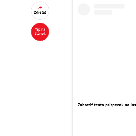
Zdieľať
Tip na
článok
Zobraziť tento príspevok na In