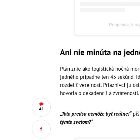
Príspevok, ktor
Ani nie minúta na jed
Plán znie ako logistická nočná mo
jedného pripadne len 43 sekúnd. Id
rozdeliť verejnosť. Priaznivci ju o
hovoria o dekadencii a zvrátenosti.
42
„Toto predsa nemôže byť reálne!“
píš
týmto svetom?“