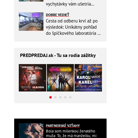
vychytávky vám ušetria
miesto v batohu!
DOBRE VEDIEŤ
Cesta od odberu krvi až po
výsledok: Unikátny pohľad
do špičkového laboratória na
Slovensku
PREDPREDAJ
.sk - Tu sa rodia zážitky
PARTNERSKÉ VZŤAHY
Bola som milenkou ženatého
muža: To, že má manželku, mi