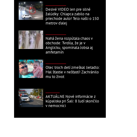
ZAHRANIČNÉ
Desivé VIDEO len pre silné
žalúdky: Chlapca zabilo na
priechode auto! Telo našli o 150
metrov ďalej
ZAHRANIČNÉ
Nahá žena rozpútala chaos v
obchode: Tvrdila, že je v
Anglicku, spomínala Jobsa aj
amfetamín
ZAHRANIČNÉ
Otec troch detí zmeškal lietadlo:
Mal šťastie v nešťastí! Zachránilo
mu to život
DOMÁCE
AKTUÁLNE Nové informácie z
kúpaliska pri Šali: 8 ľudí skončilo
v nemocnici