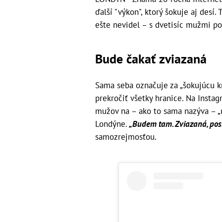
ďalší "výkon", ktorý šokuje aj desí.
ešte nevidel – s dvetisíc mužmi po
Bude čakať zviazaná
Sama seba označuje za „šokujúcu kr
prekročiť všetky hranice. Na Insta
mužov na – ako to sama nazýva – „r
Londýne.
„Budem tam. Zviazaná, pos
samozrejmosťou.