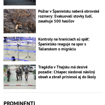
Požiar v Španielsku naberá obrovské
rozmery: Evakuovali stovky ľudí,
zasahuje 500 hasičov
Kontroly na hraniciach sú späť:
Španielsko reaguje na spor s
Talianskom o migráciu
Tragédia v Thajsku má desivé
pozadie: Chlapec sledoval násilný
obsah a zbraň priniesol aj do školy
PROMINENTI