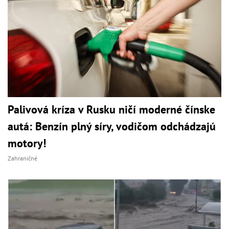
Palivová kríza v Rusku ničí moderné čínske
autá: Benzín plný síry, vodičom odchádzajú
motory!
Zahraničné