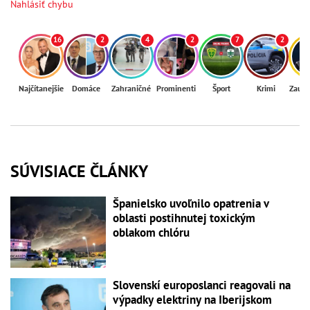
Nahlásiť chybu
16
2
4
2
7
2
Najčítanejšie
Domáce
Zahraničné
Prominenti
Šport
Krimi
Zaují
SÚVISIACE ČLÁNKY
Španielsko uvoľnilo opatrenia v
oblasti postihnutej toxickým
oblakom chlóru
Slovenskí europoslanci reagovali na
výpadky elektriny na Iberijskom