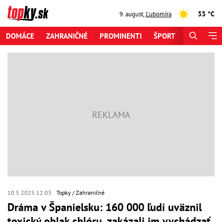
33 °C
9. august
,
Ľubomíra
DOMÁCE
ZAHRANIČNÉ
PROMINENTI
ŠPORT
ZAUJÍMAV
10.5.2025 12:03
Topky
Zahraničné
Dráma v Španielsku: 160 000 ľudí uväznil
toxický oblak chlóru, zakázali im vychádzať