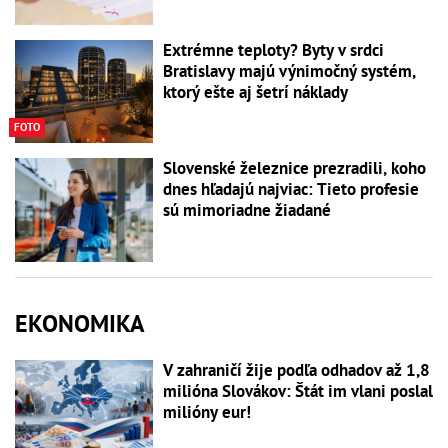
Extrémne teploty? Byty v srdci
Bratislavy majú výnimočný systém,
ktorý ešte aj šetrí náklady
FOTO
Slovenské železnice prezradili, koho
dnes hľadajú najviac: Tieto profesie
sú mimoriadne žiadané
EKONOMIKA
V zahraničí žije podľa odhadov až 1,8
milióna Slovákov: Štát im vlani poslal
milióny eur!