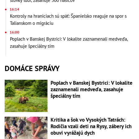
stovky ľudí, zasahuje 500 hasičov
16:14
Kontroly na hraniciach sú späť: Španielsko reaguje na spor s
Talianskom o migráciu
16:00
Poplach v Banskej Bystrici: V lokalite zaznamenali medveďa,
zasahuje špeciálny tím
DOMÁCE SPRÁVY
Poplach v Banskej Bystrici: V lokalite
zaznamenali medveďa, zasahuje
špeciálny tím
Kritika a šok vo Vysokých Tatrách:
Rodičia vzali deti na Rysy, zábery ich
obuvi vyrážajú dych