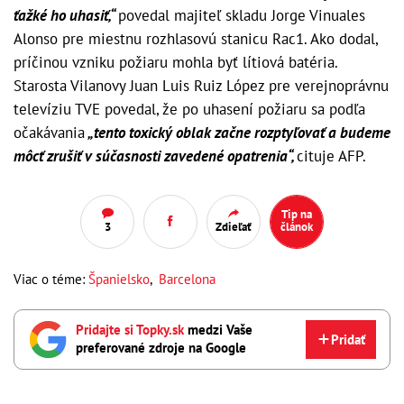
ťažké ho uhasiť,“
povedal majiteľ skladu Jorge Vinuales
Alonso pre miestnu rozhlasovú stanicu Rac1. Ako dodal,
príčinou vzniku požiaru mohla byť lítiová batéria.
Starosta Vilanovy Juan Luis Ruiz López pre verejnoprávnu
televíziu TVE povedal, že po uhasení požiaru sa podľa
očakávania
„tento toxický oblak začne rozptyľovať a budeme
môcť zrušiť v súčasnosti zavedené opatrenia“,
cituje AFP.
Tip na
3
Zdieľať
článok
Viac o téme:
Španielsko
,
Barcelona
Pridajte si Topky.sk
medzi Vaše
Pridať
preferované zdroje na Google