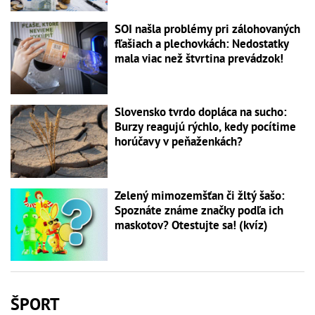
SOI našla problémy pri zálohovaných
fľašiach a plechovkách: Nedostatky
mala viac než štvrtina prevádzok!
Slovensko tvrdo dopláca na sucho:
Burzy reagujú rýchlo, kedy pocítime
horúčavy v peňaženkách?
Zelený mimozemšťan či žltý šašo:
Spoznáte známe značky podľa ich
maskotov? Otestujte sa! (kvíz)
ŠPORT