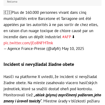
Reklama
🇪🇸Plus de 160.000 personnes vivant dans cinq
municipalités entre Barcelone et Tarragone ont été
appelées par les autorités à ne pas sortir de chez elles,
en raison d'un nuage toxique de chlore causé par un
incendie dans un dépôt industriel
#AFP
⬇️
pic.twitter.com/jEo8NFMTmk
— Agence France-Presse (@afpfr)
May 10, 2025
Incident si nevyžiadal žiadne obete
Hasiči na platforme X uviedli, že incident si nevyžiadal
žiadne obete. Na mieste zasahovalo viacero hasičských
jednotiek, ktoré sa snažili dostať oheň pod kontrolu.
Monitorovali tiež
„oblak (plynu) zapríčinený požiarom, jeho
zmeny i úroveň toxicity
“. Miestne úrady v blízkosti požiaru