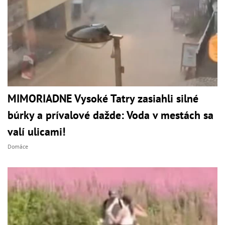
MIMORIADNE Vysoké Tatry zasiahli silné
búrky a prívalové dažde: Voda v mestách sa
valí ulicami!
Domáce