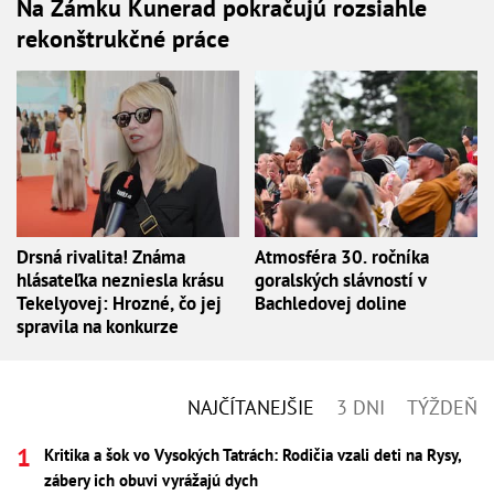
Na Zámku Kunerad pokračujú rozsiahle
rekonštrukčné práce
Drsná rivalita! Známa
Atmosféra 30. ročníka
hlásateľka nezniesla krásu
goralských slávností v
Tekelyovej: Hrozné, čo jej
Bachledovej doline
spravila na konkurze
NAJČÍTANEJŠIE
3 DNI
TÝŽDEŇ
Kritika a šok vo Vysokých Tatrách: Rodičia vzali deti na Rysy,
zábery ich obuvi vyrážajú dych