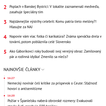
Poplach v Banskej Bystrici: V lokalite zaznamenali medveďa,
zasahuje špeciálny tím
Najslávnejšie výstrihy celebrít: Komu patria tieto melóny?!
Hlasujte za NAJ
Napovie vám viac fotka či karikatúra? Známa speváčka drela v
továrni, potom pobláznila celé Slovensko
Ako Gáboríkovci roky budovali svoj verejný obraz: Zamilovaný
pár a rodinná idylka! Zmenilo sa niečo?
NAJNOVŠIE ČLÁNKY
16:27
Nemecký novinár čelí kritike za príspevok o Ceute: Sťažnosť
hovorí o antisemitizme
16:20
Požiar v Španielsku naberá obrovské rozmery: Evakuovali