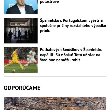
polostrove
Španielsko s Portugalskom vyšetria
spoločne príčiny rozsiahleho výpadku
prúdu
Futbalových fanúšikov v Španielsku
napálili: Sú v šoku! Toto už viac na
štadióne nemôžu robiť
ODPORÚČAME