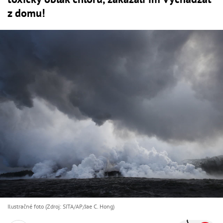
z domu!
Ilustračné foto (Zdroj: SITA/AP/Jae C. Hong)