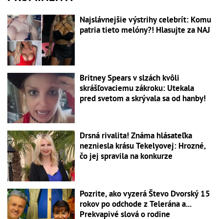
Najslávnejšie výstrihy celebrít: Komu
patria tieto melóny?! Hlasujte za NAJ
Britney Spears v slzách kvôli
skrášľovaciemu zákroku: Utekala
pred svetom a skrývala sa od hanby!
Drsná rivalita! Známa hlásateľka
nezniesla krásu Tekelyovej: Hrozné,
čo jej spravila na konkurze
Pozrite, ako vyzerá Števo Dvorský 15
rokov po odchode z Telerána a...
Prekvapivé slová o rodine