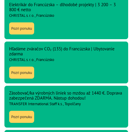
Elektrikár do Francúzska – dlhodobé projekty | 3 200 – 3
800 € netto
CHRISTAL s. r. o., Francúzsko
Pozri ponuku
Hľadáme zváračov CO₂ (135) do Francúzska | Ubytovanie
zdarma
CHRISTAL s. r. o., Francúzsko
Pozri ponuku
Zásobovač/ka výrobných liniek so mzdou až 1440 €. Doprava
zabezpečená ZDARMA. Nástup dohodou!
TRANSFER International Staff k.s., Topoľčany
Pozri ponuku