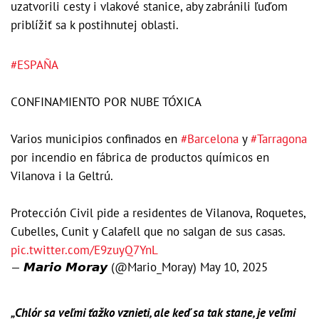
uzatvorili cesty i vlakové stanice, aby zabránili ľuďom
priblížiť sa k postihnutej oblasti.
#ESPAÑA
CONFINAMIENTO POR NUBE TÓXICA
Varios municipios confinados en
#Barcelona
y
#Tarragona
por incendio en fábrica de productos químicos en
Vilanova i la Geltrú.
Protección Civil pide a residentes de Vilanova, Roquetes,
Cubelles, Cunit y Calafell que no salgan de sus casas.
pic.twitter.com/E9zuyQ7YnL
— 𝙈𝙖𝙧𝙞𝙤 𝙈𝙤𝙧𝙖𝙮 (@Mario_Moray)
May 10, 2025
„Chlór sa veľmi ťažko vznieti, ale keď sa tak stane, je veľmi