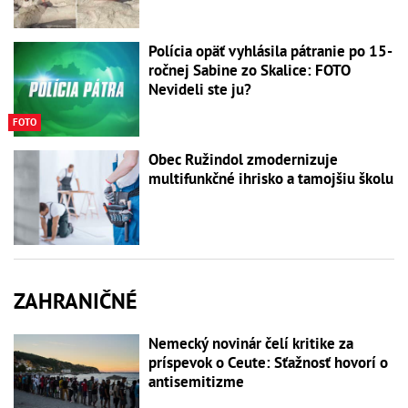
Polícia opäť vyhlásila pátranie po 15-
ročnej Sabine zo Skalice: FOTO
Nevideli ste ju?
FOTO
Obec Ružindol zmodernizuje
multifunkčné ihrisko a tamojšiu školu
ZAHRANIČNÉ
Nemecký novinár čelí kritike za
príspevok o Ceute: Sťažnosť hovorí o
antisemitizme