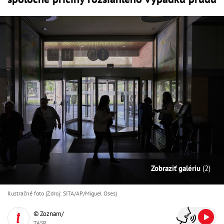
Zobraziť galériu
(2)
Ilustračné foto (Zdroj: SITA/AP/Miguel Oses)
© Zoznam/
TASR