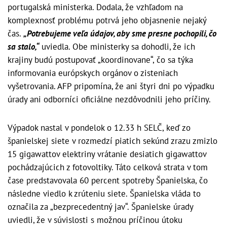
portugalská ministerka. Dodala, že vzhľadom na
komplexnosť problému potrvá jeho objasnenie nejaký
čas.
„Potrebujeme veľa údajov, aby sme presne pochopili, čo
sa stalo,“
uviedla. Obe ministerky sa dohodli, že ich
krajiny budú postupovať „koordinovane“, čo sa týka
informovania európskych orgánov o zisteniach
vyšetrovania. AFP pripomína, že ani štyri dni po výpadku
úrady ani odborníci oficiálne nezdôvodnili jeho príčiny.
Výpadok nastal v pondelok o 12.33 h SELČ, keď zo
španielskej siete v rozmedzí piatich sekúnd zrazu zmizlo
15 gigawattov elektriny vrátanie desiatich gigawattov
pochádzajúcich z fotovoltiky. Táto celková strata v tom
čase predstavovala 60 percent spotreby Španielska, čo
následne viedlo k zrúteniu siete. Španielska vláda to
označila za „bezprecedentný jav“. Španielske úrady
uviedli, že v súvislosti s možnou príčinou útoku