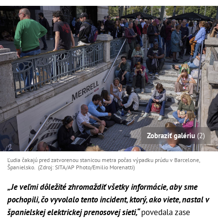
Zobraziť galériu
(2)
Ľudia čakajú pred zatvorenou stanicou metra počas výpadku prúdu v Barcelone,
Španielsko. (Zdroj: SITA/AP Photo/Emilio Morenatti)
„Je veľmi dôležité zhromaždiť všetky informácie, aby sme
pochopili, čo vyvolalo tento incident, ktorý, ako viete, nastal v
španielskej elektrickej prenosovej sieti,“
povedala zase