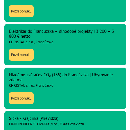
Pozri ponuku
Elektrikár do Francúzska – dlhodobé projekty | 3 200 – 3
800 € netto
CHRISTAL s. r. o., Francúzsko
Pozri ponuku
Hľadáme zváračov CO₂ (135) do Francúzska | Ubytovanie
zdarma
CHRISTAL s. r. o., Francúzsko
Pozri ponuku
Šička / Krajčírka (Prievidza)
LIND MOBLER SLOVAKIA, s.r.o., Okres Prievidza