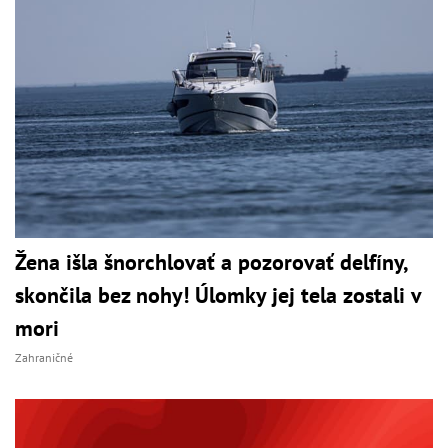
Žena išla šnorchlovať a pozorovať delfíny,
skončila bez nohy! Úlomky jej tela zostali v
mori
Zahraničné