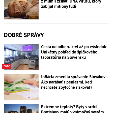
z múmií získali DNA vírusu, ktorý
zabíjal milióny ľudí
DOBRÉ SPRÁVY
Cesta od odberu krvi až po výsledok:
Unikátny pohľad do špičkového
laboratória na Slovensku
FOTO
Inflácia zmenila správanie Slovákov:
Ako narábať s peniazmi, keď
nechcete zbytočne riskovať?
Extrémne teploty? Byty v srdci
Bratislavy majú výnimočný systém,