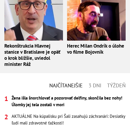
Rekonštrukcia Hlavnej
Herec Milan Ondrík o úlohe
stanice v Bratislave je opäť
vo filme Bojovník
o krok bližšie, uviedol
minister Ráž
NAJČÍTANEJŠIE
3 DNI
TÝŽDEŇ
Žena išla šnorchlovať a pozorovať delfíny, skončila bez nohy!
Úlomky jej tela zostali v mori
AKTUÁLNE Na kúpalisku pri Šali zasahujú záchranári: Desiatky
ľudí mali zdravotné ťažkosti!