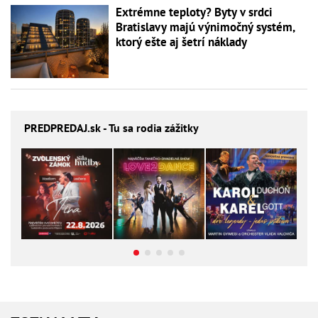
Extrémne teploty? Byty v srdci
Bratislavy majú výnimočný systém,
ktorý ešte aj šetrí náklady
PREDPREDAJ
.sk - Tu sa rodia zážitky