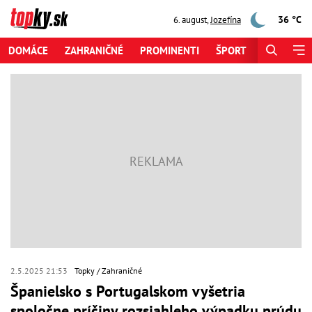
36 °C
6. august
,
Jozefína
DOMÁCE
ZAHRANIČNÉ
PROMINENTI
ŠPORT
ZAUJÍMAV
2.5.2025 21:53
Topky
Zahraničné
Španielsko s Portugalskom vyšetria
spoločne príčiny rozsiahleho výpadku prúdu