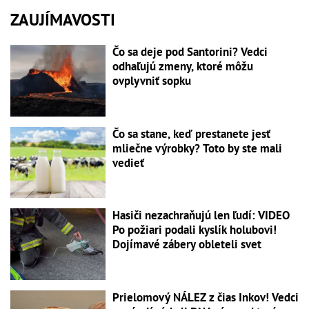
ZAUJÍMAVOSTI
Čo sa deje pod Santorini? Vedci
odhaľujú zmeny, ktoré môžu
ovplyvniť sopku
Čo sa stane, keď prestanete jesť
mliečne výrobky? Toto by ste mali
vedieť
Hasiči nezachraňujú len ľudí: VIDEO
Po požiari podali kyslík holubovi!
Dojímavé zábery obleteli svet
Prielomový NÁLEZ z čias Inkov! Vedci