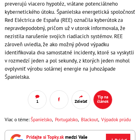
preverujú viacero hypotéz, vrátane potenciálneho
kybernetického útoku. Španielska energetická spoločnosť
Red Eléctrica de Espaňa (REE) označila kyberútok za
nepravdepodobný, pričom už v utorok informovala, že
nezistila narušenie svojich riadiacich systémov. REE
zároveň uviedla, že ako možný pôvod výpadku
identifikovala dva samostatné incidenty, ktoré sa vyskytli
v rozmedzí jeden a pol sekundy, z ktorých jeden mohol
ovplyvniť výrobu solárnej energie na juhozápade
Španielska.
Tip na
1
Zdieľať
článok
Viac o téme:
Španielsko
,
Portugalsko
,
Blackout
,
Výpadok prúdu
Pridajte si Topky.sk
medzi Vaše