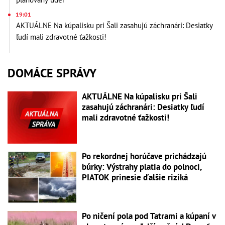
19:01
AKTUÁLNE Na kúpalisku pri Šali zasahujú záchranári: Desiatky
ľudí mali zdravotné ťažkosti!
DOMÁCE SPRÁVY
AKTUÁLNE Na kúpalisku pri Šali
zasahujú záchranári: Desiatky ľudí
mali zdravotné ťažkosti!
Po rekordnej horúčave prichádzajú
búrky: Výstrahy platia do polnoci,
PIATOK prinesie ďalšie riziká
Po ničení pola pod Tatrami a kúpaní v