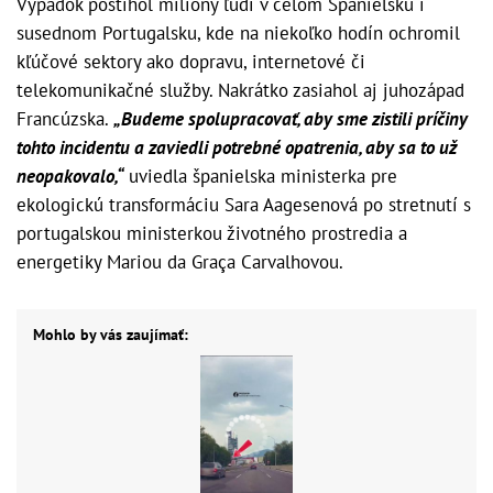
Výpadok postihol milióny ľudí v celom Španielsku i
susednom Portugalsku, kde na niekoľko hodín ochromil
kľúčové sektory ako dopravu, internetové či
telekomunikačné služby. Nakrátko zasiahol aj juhozápad
Francúzska.
„Budeme spolupracovať, aby sme zistili príčiny
tohto incidentu a zaviedli potrebné opatrenia, aby sa to už
neopakovalo,“
uviedla španielska ministerka pre
ekologickú transformáciu Sara Aagesenová po stretnutí s
portugalskou ministerkou životného prostredia a
energetiky Mariou da Graça Carvalhovou.
Mohlo by vás zaujímať: