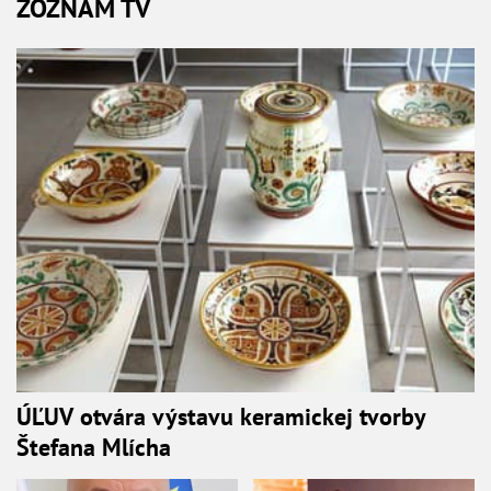
ZOZNAM TV
ÚĽUV otvára výstavu keramickej tvorby
Štefana Mlícha