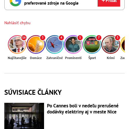
Pridať
preferované zdroje na Google
Nahlásiť chybu
16
3
4
5
7
3
Najčítanejšie
Domáce
Zahraničné
Prominenti
Šport
Krimi
Zaují
SÚVISIACE ČLÁNKY
Po Cannes boli v nedeľu prerušené
dodávky elektriny aj v meste Nice