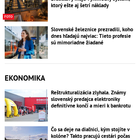
ktorý ešte aj šetrí náklady
FOTO
Slovenské železnice prezradili, koho
dnes hľadajú najviac: Tieto profesie
sú mimoriadne žiadané
EKONOMIKA
Reštrukturalizácia zlyhala. Známy
slovenský predajca elektroniky
definitívne končí a mieri k bankrotu
Čo sa deje na diaľnici, kým stojíte v
kolóne? Takto pracujú cestári počas