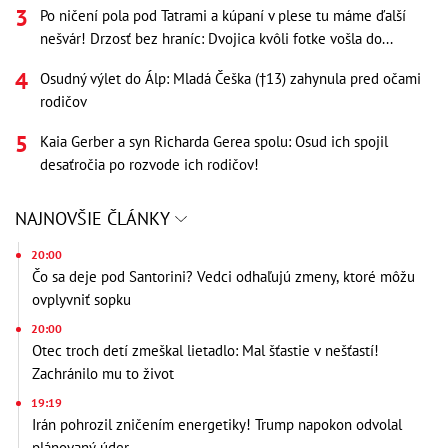
Po ničení pola pod Tatrami a kúpaní v plese tu máme ďalší
nešvár! Drzosť bez hraníc: Dvojica kvôli fotke vošla do...
Osudný výlet do Álp: Mladá Češka (†13) zahynula pred očami
rodičov
Kaia Gerber a syn Richarda Gerea spolu: Osud ich spojil
desaťročia po rozvode ich rodičov!
NAJNOVŠIE ČLÁNKY
20:00
Čo sa deje pod Santorini? Vedci odhaľujú zmeny, ktoré môžu
ovplyvniť sopku
20:00
Otec troch detí zmeškal lietadlo: Mal šťastie v nešťastí!
Zachránilo mu to život
19:19
Irán pohrozil zničením energetiky! Trump napokon odvolal
plánovaný úder