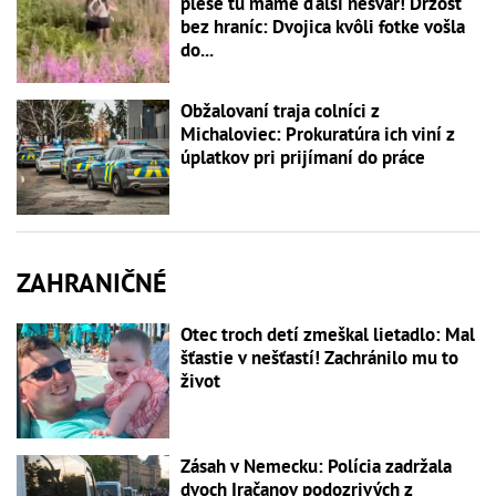
plese tu máme ďalší nešvár! Drzosť
bez hraníc: Dvojica kvôli fotke vošla
do...
Obžalovaní traja colníci z
Michaloviec: Prokuratúra ich viní z
úplatkov pri prijímaní do práce
ZAHRANIČNÉ
Otec troch detí zmeškal lietadlo: Mal
šťastie v nešťastí! Zachránilo mu to
život
Zásah v Nemecku: Polícia zadržala
dvoch Iračanov podozrivých z