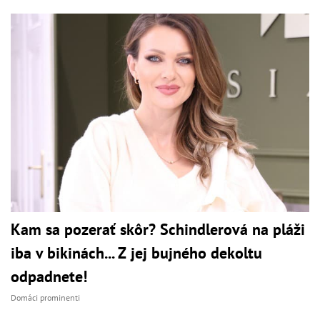
Kam sa pozerať skôr? Schindlerová na pláži
iba v bikinách... Z jej bujného dekoltu
odpadnete!
Domáci prominenti