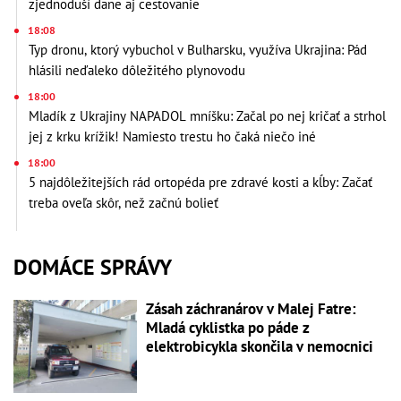
zjednoduší dane aj cestovanie
18:08
Typ dronu, ktorý vybuchol v Bulharsku, využíva Ukrajina: Pád
hlásili neďaleko dôležitého plynovodu
18:00
Mladík z Ukrajiny NAPADOL mníšku: Začal po nej kričať a strhol
jej z krku krížik! Namiesto trestu ho čaká niečo iné
18:00
5 najdôležitejších rád ortopéda pre zdravé kosti a kĺby: Začať
treba oveľa skôr, než začnú bolieť
DOMÁCE SPRÁVY
Zásah záchranárov v Malej Fatre:
Mladá cyklistka po páde z
elektrobicykla skončila v nemocnici