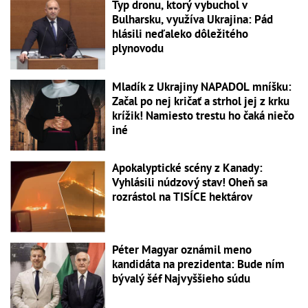
Typ dronu, ktorý vybuchol v
Bulharsku, využíva Ukrajina: Pád
hlásili neďaleko dôležitého
plynovodu
Mladík z Ukrajiny NAPADOL mníšku:
Začal po nej kričať a strhol jej z krku
krížik! Namiesto trestu ho čaká niečo
iné
Apokalyptické scény z Kanady:
Vyhlásili núdzový stav! Oheň sa
rozrástol na TISÍCE hektárov
Péter Magyar oznámil meno
kandidáta na prezidenta: Bude ním
bývalý šéf Najvyššieho súdu