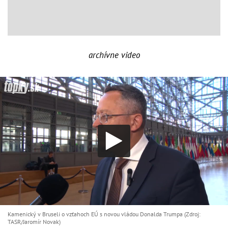
archívne video
Kamenický v Bruseli o vzťahoch EÚ s novou vládou Donalda Trumpa (Zdroj:
TASR/Jaromír Novak)