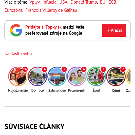
Viac o téme:
Vplyv
,
Inflácia
,
USA
,
Donald Trump
,
EÚ
,
ECB
,
Eurozóna
,
Francois Villeroy de Galhau
Pridajte si Topky.sk
medzi Vaše
Pridať
preferované zdroje na Google
Nahlásiť chybu
16
4
3
4
7
2
Najčítanejšie
Domáce
Zahraničné
Prominenti
Šport
Krimi
Zaují
SÚVISIACE ČLÁNKY