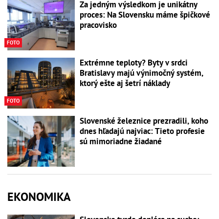
Za jedným výsledkom je unikátny
proces: Na Slovensku máme špičkové
pracovisko
FOTO
Extrémne teploty? Byty v srdci
Bratislavy majú výnimočný systém,
ktorý ešte aj šetrí náklady
FOTO
Slovenské železnice prezradili, koho
dnes hľadajú najviac: Tieto profesie
sú mimoriadne žiadané
EKONOMIKA