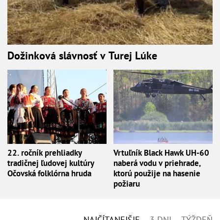
Dožinková slávnosť v Turej Lúke
22. ročník prehliadky
Vrtuľník Black Hawk UH-60
tradičnej ľudovej kultúry
naberá vodu v priehrade,
Očovská folklórna hruda
ktorú použije na hasenie
požiaru
NAJČÍTANEJŠIE
3 DNI
TÝŽDEŇ