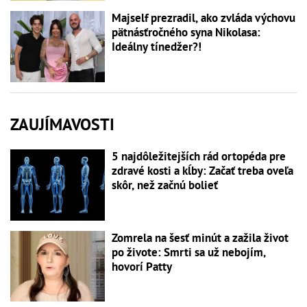
Majself prezradil, ako zvláda výchovu
pätnásťročného syna Nikolasa:
Ideálny tínedžer?!
ZAUJÍMAVOSTI
5 najdôležitejších rád ortopéda pre
zdravé kosti a kĺby: Začať treba oveľa
skôr, než začnú bolieť
Zomrela na šesť minút a zažila život
po živote: Smrti sa už nebojím,
hovorí Patty