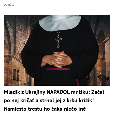
Domáce
Mladík z Ukrajiny NAPADOL mníšku: Začal
po nej kričať a strhol jej z krku krížik!
Namiesto trestu ho čaká niečo iné