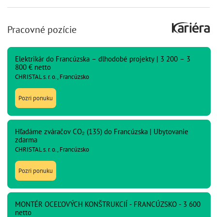
Pracovné pozície
Elektrikár do Francúzska – dlhodobé projekty | 3 200 – 3
800 € netto
CHRISTAL s. r. o., Francúzsko
Pozri ponuku
Hľadáme zváračov CO₂ (135) do Francúzska | Ubytovanie
zdarma
CHRISTAL s. r. o., Francúzsko
Pozri ponuku
MONTÉR OCEĽOVÝCH KONŠTRUKCIÍ - FRANCÚZSKO - 3 600
netto