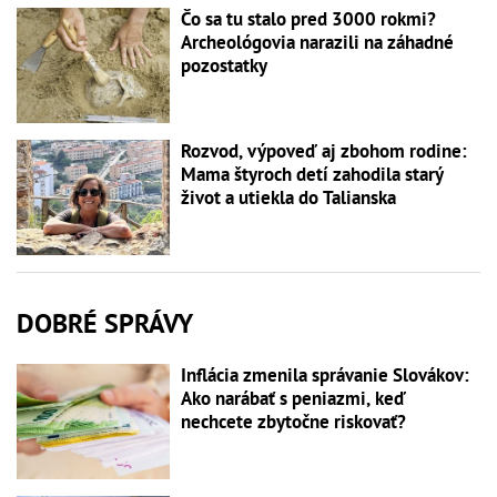
Čo sa tu stalo pred 3000 rokmi?
Archeológovia narazili na záhadné
pozostatky
Rozvod, výpoveď aj zbohom rodine:
Mama štyroch detí zahodila starý
život a utiekla do Talianska
DOBRÉ SPRÁVY
Inflácia zmenila správanie Slovákov:
Ako narábať s peniazmi, keď
nechcete zbytočne riskovať?