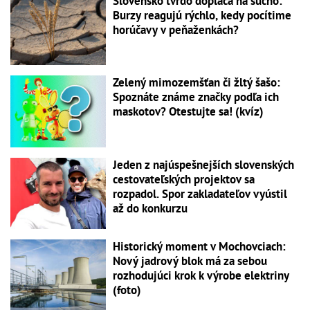
Slovensko tvrdo dopláca na sucho:
Burzy reagujú rýchlo, kedy pocítime
horúčavy v peňaženkách?
Zelený mimozemšťan či žltý šašo:
Spoznáte známe značky podľa ich
maskotov? Otestujte sa! (kvíz)
Jeden z najúspešnejších slovenských
cestovateľských projektov sa
rozpadol. Spor zakladateľov vyústil
až do konkurzu
Historický moment v Mochovciach:
Nový jadrový blok má za sebou
rozhodujúci krok k výrobe elektriny
(foto)