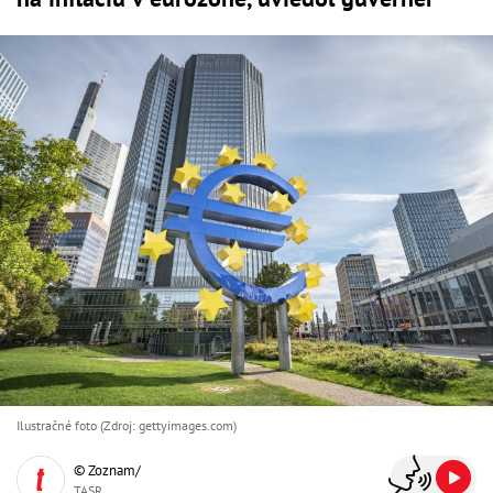
Ilustračné foto (Zdroj: gettyimages.com)
© Zoznam/
TASR