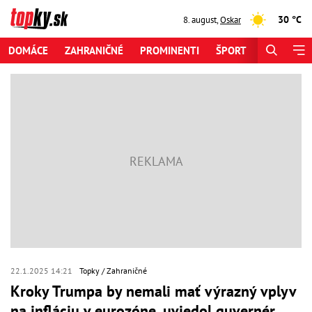
30 °C
8. august
,
Oskar
DOMÁCE
ZAHRANIČNÉ
PROMINENTI
ŠPORT
ZAUJÍMAV
22.1.2025 14:21
Topky
Zahraničné
Kroky Trumpa by nemali mať výrazný vplyv
na infláciu v eurozóne, uviedol guvernér