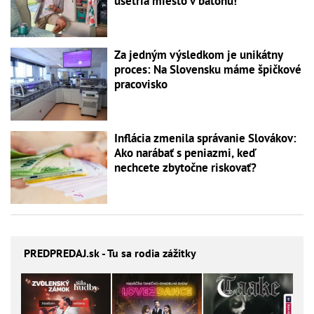
ušetria miesto v batohu!
Za jedným výsledkom je unikátny
proces: Na Slovensku máme špičkové
pracovisko
Inflácia zmenila správanie Slovákov:
Ako narábať s peniazmi, keď
nechcete zbytočne riskovať?
PREDPREDAJ
.sk - Tu sa rodia zážitky