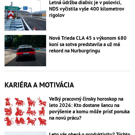
Letná údržba diaľnic je v polovici,
NDS vyčistila vyše 400 kilometrov
rigolov
Nová Trieda CLA 45 s výkonom 680
koní sa sotva predstavila a už má
rekord na Nurburgringu
KARIÉRA A MOTIVÁCIA
Veľký pracovný čínsky horoskop na
leto 2026: Kto dostane šancu na
povýšenie a komu môže prísť ponuka
na novú prácu?
Leto vás oberá o produktivitu? Týchto