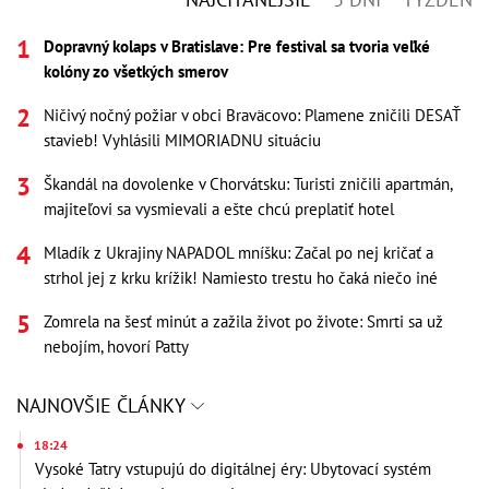
Dopravný kolaps v Bratislave: Pre festival sa tvoria veľké
kolóny zo všetkých smerov
Ničivý nočný požiar v obci Braväcovo: Plamene zničili DESAŤ
stavieb! Vyhlásili MIMORIADNU situáciu
Škandál na dovolenke v Chorvátsku: Turisti zničili apartmán,
majiteľovi sa vysmievali a ešte chcú preplatiť hotel
Mladík z Ukrajiny NAPADOL mníšku: Začal po nej kričať a
strhol jej z krku krížik! Namiesto trestu ho čaká niečo iné
Zomrela na šesť minút a zažila život po živote: Smrti sa už
nebojím, hovorí Patty
NAJNOVŠIE ČLÁNKY
18:24
Vysoké Tatry vstupujú do digitálnej éry: Ubytovací systém