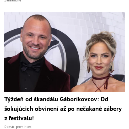
Zahraničné
Týždeň od škandálu Gáboríkovcov: Od
šokujúcich obvinení až po nečakané zábery
z festivalu!
Domáci prominenti