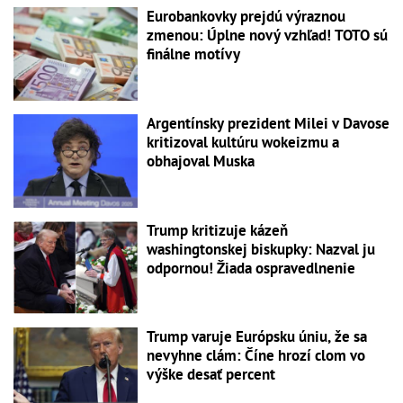
Eurobankovky prejdú výraznou
zmenou: Úplne nový vzhľad! TOTO sú
finálne motívy
Argentínsky prezident Milei v Davose
kritizoval kultúru wokeizmu a
obhajoval Muska
Trump kritizuje kázeň
washingtonskej biskupky: Nazval ju
odpornou! Žiada ospravedlnenie
Trump varuje Európsku úniu, že sa
nevyhne clám: Číne hrozí clom vo
výške desať percent