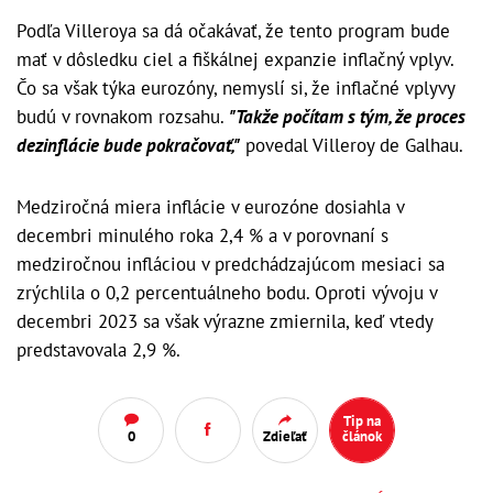
Podľa Villeroya sa dá očakávať, že tento program bude
mať v dôsledku ciel a fiškálnej expanzie inflačný vplyv.
Čo sa však týka eurozóny, nemyslí si, že inflačné vplyvy
budú v rovnakom rozsahu.
"Takže počítam s tým, že proces
dezinflácie bude pokračovať,"
povedal Villeroy de Galhau.
Medziročná miera inflácie v eurozóne dosiahla v
decembri minulého roka 2,4 % a v porovnaní s
medziročnou infláciou v predchádzajúcom mesiaci sa
zrýchlila o 0,2 percentuálneho bodu. Oproti vývoju v
decembri 2023 sa však výrazne zmiernila, keď vtedy
predstavovala 2,9 %.
Tip na
0
Zdieľať
článok