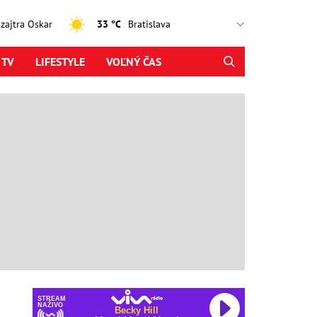
, zajtra Oskar
33 °C
 TV
LIFESTYLE
VOĽNÝ ČAS
STREAM
NAŽIVO
Becky Hill