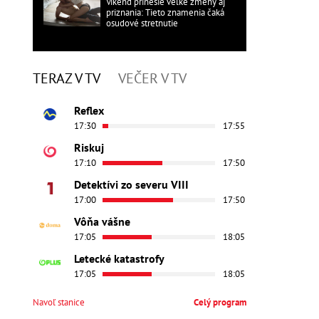
Víkend prinesie veľké zmeny aj
priznania: Tieto znamenia čaká
osudové stretnutie
TERAZ V TV
VEČER V TV
Reflex
17:30
17:55
Riskuj
17:10
17:50
Detektívi zo severu VIII
17:00
17:50
Vôňa vášne
17:05
18:05
Letecké katastrofy
17:05
18:05
Navoľ stanice
Celý program