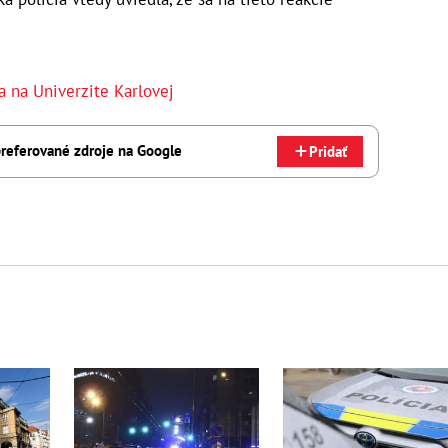
a na Univerzite Karlovej
referované zdroje na Google
Pridať