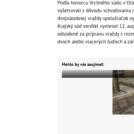
Podľa hovorcu Vrchného súdu v Olom
vyšetrovali z dôvodu schvaľovania
dvojnásobnej vraždy spolužiačok vy
Krajský súd verdikt vyniesol 12. au
odsúdené za prípravu vraždy s roz
dvoch alebo viacerých ľuďoch a zá
Mohlo by vás zaujímať: