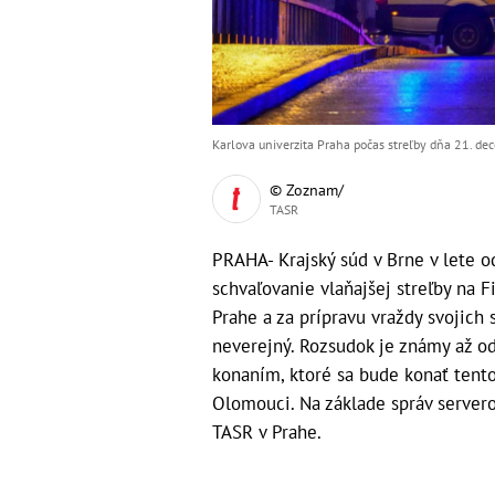
Karlova univerzita Praha počas streľby dňa 21. de
© Zoznam/
TASR
PRAHA- Krajský súd v Brne v lete o
schvaľovanie vlaňajšej streľby na Fi
Prahe a za prípravu vraždy svojich 
neverejný. Rozsudok je známy až o
konaním, ktoré sa bude konať tent
Olomouci. Na základe správ server
TASR v Prahe.