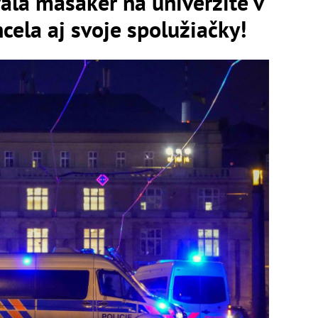
ala masaker na univerzite v
cela aj svoje spolužiačky!