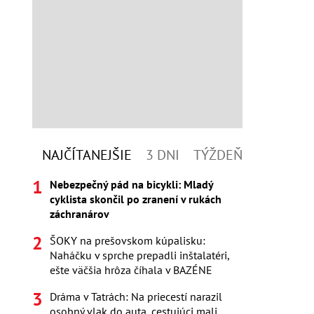
NAJČÍTANEJŠIE
3 DNI
TÝŽDEŇ
Nebezpečný pád na bicykli: Mladý
cyklista skončil po zranení v rukách
záchranárov
ŠOKY na prešovskom kúpalisku:
Naháčku v sprche prepadli inštalatéri,
ešte väčšia hrôza číhala v BAZÉNE
Dráma v Tatrách: Na priecestí narazil
osobný vlak do auta, cestujúci mali