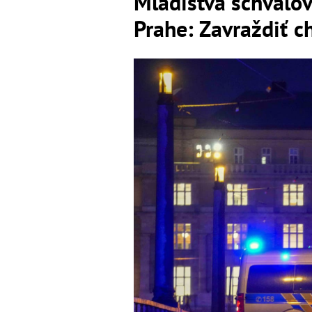
Mladistvá schvaľov
Prahe: Zavraždiť ch