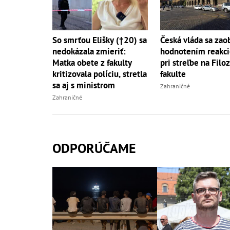
So smrťou Elišky (†20) sa
Česká vláda sa zao
nedokázala zmieriť:
hodnotením reakci
Matka obete z fakulty
pri streľbe na Filoz
kritizovala políciu, stretla
fakulte
sa aj s ministrom
Zahraničné
Zahraničné
ODPORÚČAME