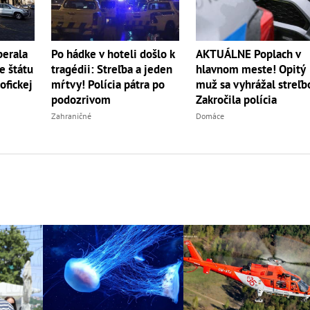
berala
Po hádke v hoteli došlo k
AKTUÁLNE Poplach v
e štátu
tragédii: Streľba a jeden
hlavnom meste! Opitý
ofickej
mŕtvy! Polícia pátra po
muž sa vyhrážal streľb
podozrivom
Zakročila polícia
Zahraničné
Domáce