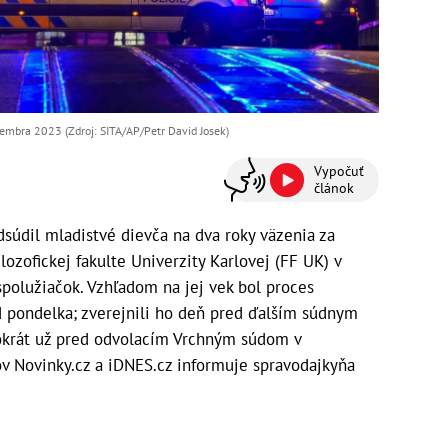
cembra 2023 (Zdroj: SITA/AP/Petr David Josek)
Vypočuť
článok
dsúdil mladistvé dievča na dva roky väzenia za
lozofickej fakulte Univerzity Karlovej (FF UK) v
spolužiačok. Vzhľadom na jej vek bol proces
d pondelka; zverejnili ho deň pred ďalším súdnym
okrát už pred odvolacím Vrchným súdom v
ov Novinky.cz a iDNES.cz informuje spravodajkyňa