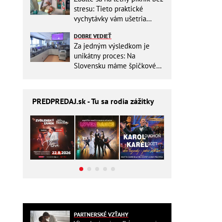
stresu: Tieto praktické
vychytávky vám ušetria
miesto v batohu!
DOBRE VEDIEŤ
Za jedným výsledkom je
unikátny proces: Na
Slovensku máme špičkové
pracovisko
PREDPREDAJ
.sk - Tu sa rodia zážitky
PARTNERSKÉ VZŤAHY