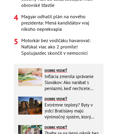
obrovské šťastie
Magyar odhalil plán na nového
prezidenta: Mená kandidátov vraj
nikoho neprekvapia
Motorkár bez vodičáku havaroval:
Nafúkal viac ako 2 promile!
Spolujazdec skončil v nemocnici
DOBRE VEDIEŤ
Inflácia zmenila správanie
Slovákov: Ako narábať s
peniazmi, keď nechcete
zbytočne riskovať?
DOBRE VEDIEŤ
Extrémne teploty? Byty v
srdci Bratislavy majú
výnimočný systém, ktorý
ešte aj šetrí náklady
DOBRE VEDIEŤ
Zbaľte sa na letný piknik bez