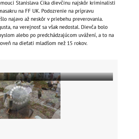
ouci Stanislava Cika dievčinu najskôr kriminalisti
 masakru na FF UK. Podozrenie na prípravu
šlo najavo až neskôr v priebehu preverovania.
gusta, na verejnosť sa však nedostal. Dievča bolo
myslom alebo po predchádzajúcom uvážení, a to na
roveň na dieťati mladšom než 15 rokov.