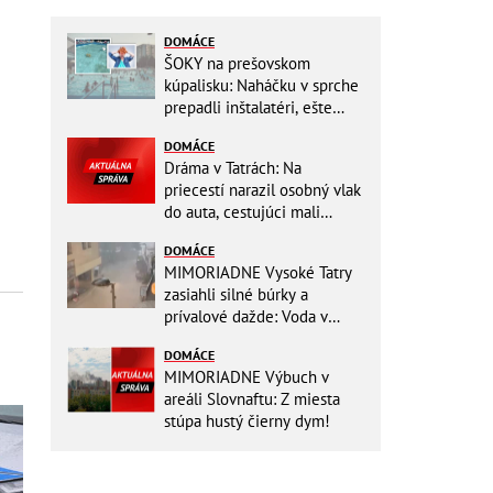
DOMÁCE
ŠOKY na prešovskom
kúpalisku: Naháčku v sprche
prepadli inštalatéri, ešte
väčšia hrôza číhala v
DOMÁCE
BAZÉNE
Dráma v Tatrách: Na
priecestí narazil osobný vlak
do auta, cestujúci mali
obrovské šťastie
DOMÁCE
MIMORIADNE Vysoké Tatry
zasiahli silné búrky a
prívalové dažde: Voda v
mestách sa valí ulicami!
DOMÁCE
MIMORIADNE Výbuch v
areáli Slovnaftu: Z miesta
stúpa hustý čierny dym!