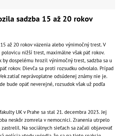
ozila sadzba 15 až 20 rokov
15 až 20 rokov väzenia alebo výnimočný trest. V
 polovicu nižší trest, maximálne však päť rokov.
ak by dospelému hrozil výnimočný trest, sadzba sa u
äť rokov. Dievča sa proti rozsudku odvolalo. Prípad
Vek zatiaľ neprávoplatne odsúdenej známy nie je.
e bude opäť neverejné, rozsudok však už podľa
fakulty UK v Prahe sa stal 21. decembra 2023. Jej
osoba neskôr zomrela v nemocnici. Zranenia utrpelo
 zastrelil. Na sociálnych sieťach sa začali objavovať
ká polícia vtedy uviedla, že sa na tieto reakcie