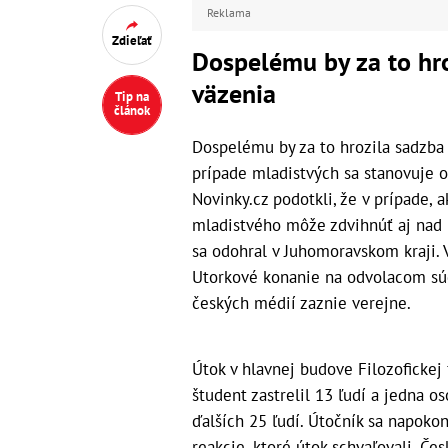
Reklama
Zdieľať
Dospelému by za to hr
väzenia
Tip na
článok
Dospelému by za to hrozila sadzba 
prípade mladistvých sa stanovuje o
Novinky.cz podotkli, že v prípade, 
mladistvého môže zdvihnúť aj nad p
sa odohral v Juhomoravskom kraji. 
Utorkové konanie na odvolacom súd
českých médií zaznie verejne.
Útok v hlavnej budove Filozofickej 
študent zastrelil 13 ľudí a jedna 
ďalších 25 ľudí. Útočník sa napokon
reakcie, ktoré útok schvaľovali. Čes