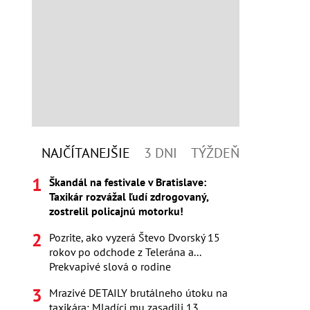
NAJČÍTANEJŠIE
3 DNI
TÝŽDEŇ
Škandál na festivale v Bratislave:
Taxikár rozvážal ľudí zdrogovaný,
zostrelil policajnú motorku!
Pozrite, ako vyzerá Števo Dvorský 15
rokov po odchode z Telerána a...
Prekvapivé slová o rodine
Mrazivé DETAILY brutálneho útoku na
taxikára: Mladíci mu zasadili 13