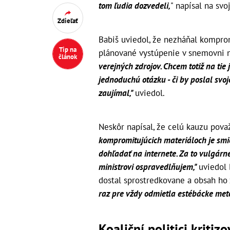
tom ľudia dozvedeli,
" napísal na sv
Zdieľať
Babiš uviedol, že nezháňal komprom
Tip na
plánované vystúpenie v snemovni 
článok
verejných zdrojov. Chcem totiž na ti
jednoduchú otázku - či by poslal svoje 
zaujímal,"
uviedol.
Neskôr napísal, že celú kauzu pova
kompromitujúcich materiáloch je smieš
dohľadať na internete. Za to vulgárn
ministrovi ospravedlňujem,"
uviedol 
dostal sprostredkovane a obsah ho 
raz pre vždy odmietla estébácke metó
Koaliční politici kritizo