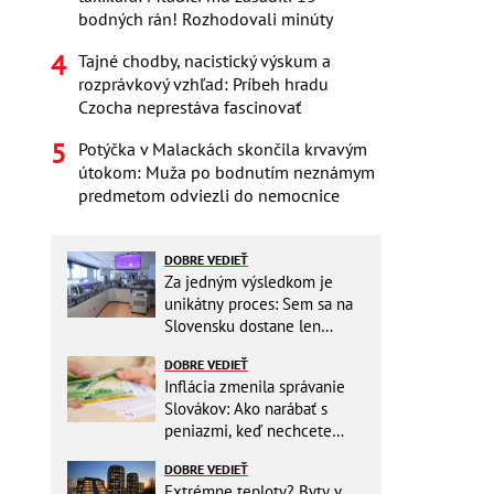
bodných rán! Rozhodovali minúty
Tajné chodby, nacistický výskum a
rozprávkový vzhľad: Príbeh hradu
Czocha neprestáva fascinovať
Potýčka v Malackách skončila krvavým
útokom: Muža po bodnutím neznámym
predmetom odviezli do nemocnice
DOBRE VEDIEŤ
Za jedným výsledkom je
unikátny proces: Sem sa na
Slovensku dostane len
málokto
DOBRE VEDIEŤ
Inflácia zmenila správanie
Slovákov: Ako narábať s
peniazmi, keď nechcete
zbytočne riskovať?
DOBRE VEDIEŤ
Extrémne teploty? Byty v