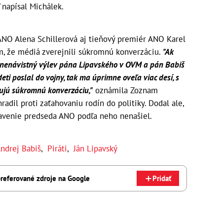
"
napísal Michálek.
NO Alena Schillerová aj tieňový premiér ANO Karel
ým, že médiá zverejnili súkromnú konverzáciu.
"Ak
 nenávistný výlev pána Lipavského v OVM a pán Babiš
 deti poslal do vojny, tak ma úprimne oveľa viac desí, s
ujú súkromnú konverzáciu,"
oznámila Zoznam
radil proti zaťahovaniu rodín do politiky. Dodal ale,
tavenie predseda ANO podľa neho nenašiel.
ndrej Babiš
,
Piráti
,
Ján Lipavský
referované zdroje na Google
Pridať