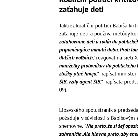
zaťahuje deti
Taktiež koaliční politici Babiša kri
zaťahuje deti a používa metódy kom
zaťahovanie detí a rodín do politic
pripomínajúce minulú dobu. Proti to
ďalších voľbách,"
reagoval na sieti 
manželky protivníkov do politického 
zložky plné hnoja,"
napísal minister 
ŠtB, vždy agent ŠtB,"
napísala preds
09).
Lipavského spolustraník a predsed
požaduje v súvislosti s Babišovým
snemovne.
"Nie preto, že si šéf opo
zahraničia. Ale hlavne preto, aby s