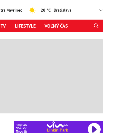
ajtra Vavrinec
28 °C
 TV
LIFESTYLE
VOĽNÝ ČAS
STREAM
NAŽIVO
Linkin Park