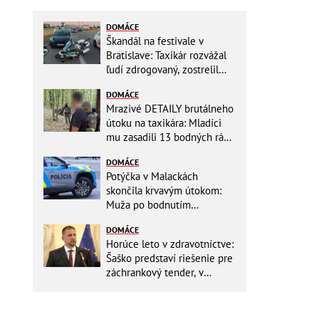
DOMÁCE
Škandál na festivale v
Bratislave: Taxikár rozvážal
ľudí zdrogovaný, zostrelil
policajnú motorku!
DOMÁCE
Mrazivé DETAILY brutálneho
útoku na taxikára: Mladíci
mu zasadili 13 bodných rán!
Rozhodovali minúty
DOMÁCE
Potýčka v Malackách
skončila krvavým útokom:
Muža po bodnutím
neznámym predmetom
DOMÁCE
odviezli do nemocnice
Horúce leto v zdravotníctve:
Šaško predstaví riešenie pre
záchrankový tender, v
nemocniciach už montujú
klimatizácie