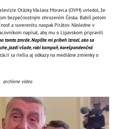
 televízie Otázky Václava Moravca (OVM) uviedol, že
rokom bezpečnostným ohrozením Česka. Babiš potom
nosť a suverenitu naopak Pirátov. Následne v
acovníkom napísal, aby mu o Lipavskom pripravili
na tomto zmrde. Napíšte mi príbeh Izrael, ako sa
auhe, jazdí všade, robí kampaň, korešpondenčná
zácii sa riešia aj odkazy na mediálne zmienky o
archívne video