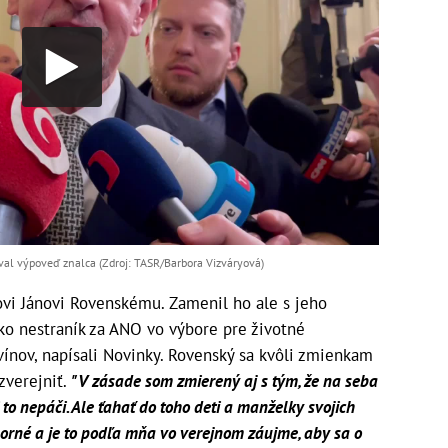
oval výpoveď znalca (Zdroj: TASR/Barbora Vizváryová)
ovi Jánovi Rovenskému. Zamenil ho ale s jeho
o nestraník za ANO vo výbore pre životné
vínov, napísali Novinky. Rovenský sa kvôli zmienkam
zverejniť.
"V zásade som zmierený aj s tým, že na seba
mi to nepáči. Ale ťahať do toho deti a manželky svojich
odporné a je to podľa mňa vo verejnom záujme, aby sa o