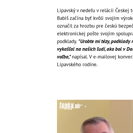
Lipavský v nedeľu v relácii Českej
Babiš začína byť kvôli svojim vý
označil za hrozbu pre českú bezpeč
elektronickej pošte svojim spolupr
podklady.
"Urobte mi tézy, podklady 
vykašľal na našich ľudí, ako bol v D
voľba,"
napísal. V e-mailovej konver
Lipavského rodine.