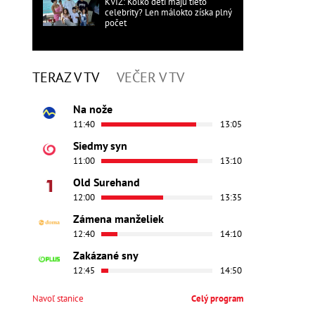
KVÍZ: Koľko detí majú tieto
celebrity? Len málokto získa plný
počet
TERAZ V TV
VEČER V TV
Na nože
11:40
13:05
Siedmy syn
11:00
13:10
Old Surehand
12:00
13:35
Zámena manželiek
12:40
14:10
Zakázané sny
12:45
14:50
Navoľ stanice
Celý program