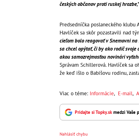
českých občanov proti ruskej hrozbe,
Predsedníčka poslaneckého klubu A
Havlíček sa skôr pozastavili nad t
cieľom bolo reagovať v Snemovni na
sa chcel opýtať, či by ako rodič svoje
akou samozrejmosťou novinári vyťah
Správam Schillerová. Havlíček sa oh
že keď išlo o Babišovu rodinu, zas
Viac o téme:
Informácie
,
E-mail
,
A
Pridajte si Topky.sk
medzi Vaše p
Nahlásiť chybu