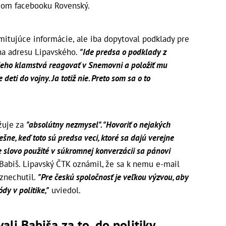
ojom facebooku Rovenský.
itujúce informácie, ale iba dopytoval podklady pre
na adresu Lipavského.
"Ide predsa o podklady z
e jeho klamstvá reagovať v Snemovni a položiť mu
deti do vojny. Ja totiž nie. Preto som sa o to
žuje za
"absolútny nezmysel". "Hovoriť o nejakých
ne, keď toto sú predsa veci, ktoré sa dajú verejne
e slovo použité v súkromnej konverzácii sa pánovi
Babiš. Lipavský ČTK oznámil, že sa k nemu e-mail
znechutil.
"Pre českú spoločnosť je veľkou výzvou, aby
dy v politike,"
uviedol.
vali Babiša za to, do politiky