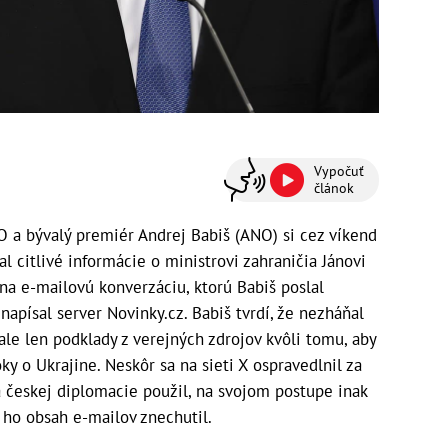
Vypočuť
článok
 a bývalý premiér Andrej Babiš (ANO) si cez víkend
l citlivé informácie o ministrovi zahraničia Jánovi
 na e-mailovú konverzáciu, ktorú Babiš poslal
apísal server Novinky.cz. Babiš tvrdí, že nezháňal
le len podklady z verejných zdrojov kvôli tomu, aby
y o Ukrajine. Neskôr sa na sieti X ospravedlnil za
fa českej diplomacie použil, na svojom postupe inak
e ho obsah e-mailov znechutil.