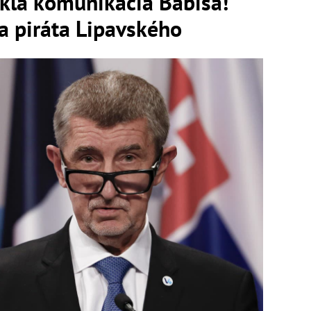
ikla komunikácia Babiša!
a piráta Lipavského