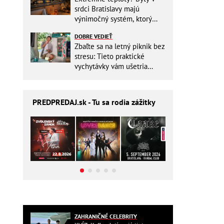
srdci Bratislavy majú
výnimočný systém, ktorý
ešte aj šetrí náklady
DOBRE VEDIEŤ
Zbaľte sa na letný piknik bez
stresu: Tieto praktické
vychytávky vám ušetria
miesto v batohu!
PREDPREDAJ
.sk - Tu sa rodia zážitky
ZAHRANIČNÉ CELEBRITY