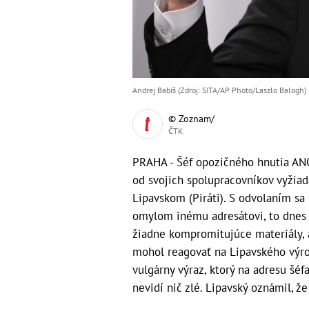
Andrej Babiš (Zdroj: SITA/AP Photo/Laszlo Balogh)
© Zoznam/
ČTK
PRAHA - Šéf opozičného hnutia ANO
od svojich spolupracovníkov vyžiada
Lipavskom (Piráti). S odvolaním sa
omylom inému adresátovi, to dnes n
žiadne kompromitujúce materiály, a
mohol reagovať na Lipavského výrok
vulgárny výraz, ktorý na adresu šé
nevidí nič zlé. Lipavský oznámil, ž