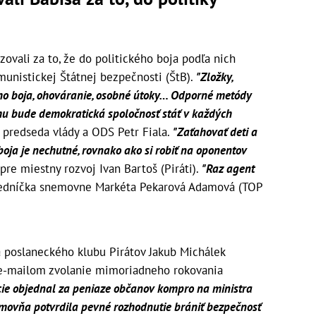
tizovali za to, že do politického boja podľa nich
unistickej Štátnej bezpečnosti (ŠtB).
"Zložky,
kého boja, ohováranie, osobné útoky… Odporné metódy
mu bude demokratická spoločnosť stáť v každých
X predseda vlády a ODS Petr Fiala.
"Zaťahovať deti a
boja je nechutné, rovnako ako si robiť na oponentov
pre miestny rozvoj Ivan Bartoš (Piráti).
"Raz agent
edníčka snemovne Markéta Pekarová Adamová (TOP
a poslaneckého klubu Pirátov Jakub Michálek
 e-mailom zvolanie mimoriadneho rokovania
zície objednal za peniaze občanov kompro na ministra
nemovňa potvrdila pevné rozhodnutie brániť bezpečnosť