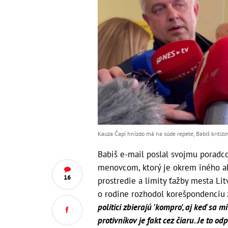
Kauza Čapí hnízdo má na súde repete, Babiš kritiz
Babiš e-mail poslal svojmu poradc
menovcom, ktorý je okrem iného ak
16
prostredie a limity ťažby mesta Lit
o rodine rozhodol korešpondenciu 
politici zbierajú 'kompro', aj keď sa 
protivníkov je fakt cez čiaru. Je to 