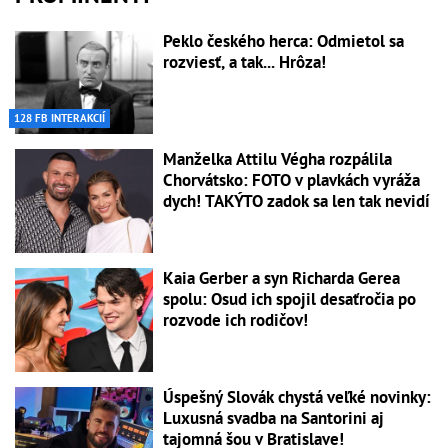
Peklo českého herca: Odmietol sa
rozviesť, a tak... Hrôza!
128 FB INTERAKCIÍ
Manželka Attilu Végha rozpálila
Chorvátsko: FOTO v plavkách vyráža
dych! TAKÝTO zadok sa len tak nevidí
Kaia Gerber a syn Richarda Gerea
spolu: Osud ich spojil desaťročia po
rozvode ich rodičov!
Úspešný Slovák chystá veľké novinky:
Luxusná svadba na Santorini aj
tajomná šou v Bratislave!