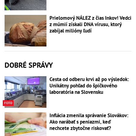
Prielomový NÁLEZ z čias Inkov! Vedci
z múmií získali DNA vírusu, ktorý
zabíjal milióny ľudí
DOBRÉ SPRÁVY
Cesta od odberu krvi až po výsledok:
Unikátny pohľad do špičkového
laboratória na Slovensku
FOTO
Inflácia zmenila správanie Slovákov:
Ako narábať s peniazmi, keď
nechcete zbytočne riskovať?