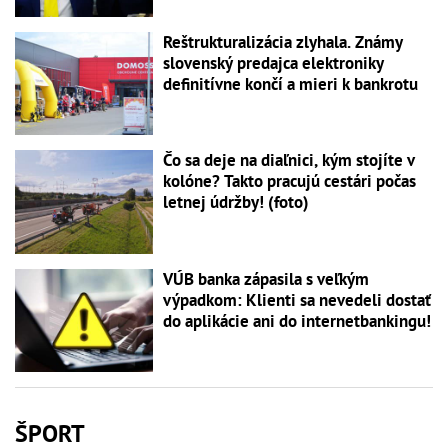
Reštrukturalizácia zlyhala. Známy
slovenský predajca elektroniky
definitívne končí a mieri k bankrotu
Čo sa deje na diaľnici, kým stojíte v
kolóne? Takto pracujú cestári počas
letnej údržby! (foto)
VÚB banka zápasila s veľkým
výpadkom: Klienti sa nevedeli dostať
do aplikácie ani do internetbankingu!
ŠPORT