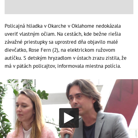
Policajná hliadka v Okarche v Oklahome nedokázala
uveriť vlastným očiam. Na cestách, kde bežne riešia
závažné priestupky sa uprostred dňa objavilo malé
dievčatko, Rose Fern (2), na elektrickom ružovom
autíčku. S detským hryzadlom v ústach zrazu zistila, že
má v pätách policajtov, informovala miestna polícia.