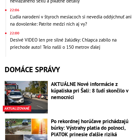
neviazaného sexu a pikatné detaily
22:06
Ľudia narodení v štyroch mesiacoch si nevedia oddýchnuť ani
na dovolenke: Patríte medzi nich aj vy?
22:00
Desivé VIDEO len pre silné žalúdky: Chlapca zabilo na
priechode auto! Telo našli o 150 metrov ďalej
DOMÁCE SPRÁVY
AKTUÁLNE Nové informácie z
kúpaliska pri Šali: 8 ľudí skončilo v
nemocnici
AKTUALIZOVANÉ
Po rekordnej horúčave prichádzajú
búrky: Výstrahy platia do polnoci,
PIATOK prinesie ďalšie riziká