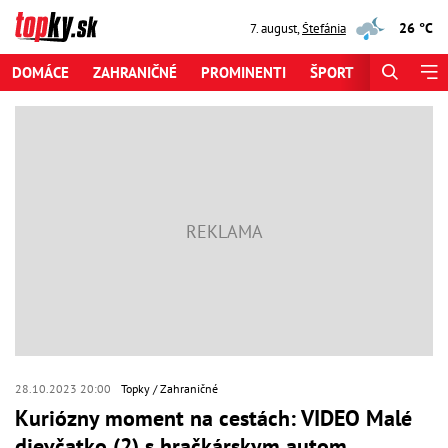
26 °C
7. august
,
Štefánia
DOMÁCE
ZAHRANIČNÉ
PROMINENTI
ŠPORT
ZAUJÍMAV
28.10.2023 20:00
Topky
Zahraničné
Kuriózny moment na cestách: VIDEO Malé
dievčatko (2) s hračkárskym autom