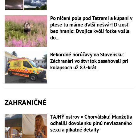
Po ničení pola pod Tatrami a kúpaní v
plese tu máme ďalší nešvár! Drzosť
bez hraníc: Dvojica kvôli fotke vošla
do...
Rekordné horúčavy na Slovensku:
Záchranári vo štvrtok zasahovali pri
kolapsoch už 83-krát
ZAHRANIČNÉ
TAJNÝ ostrov v Chorvátsku! Manželia
odhalili dovolenku plnú neviazaného
sexu a pikatné detaily