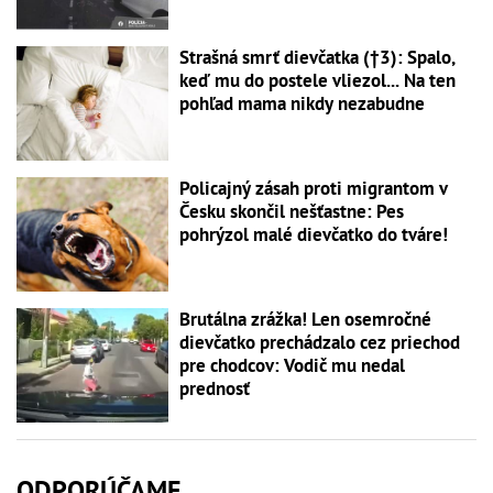
Strašná smrť dievčatka (†3): Spalo,
keď mu do postele vliezol... Na ten
pohľad mama nikdy nezabudne
Policajný zásah proti migrantom v
Česku skončil nešťastne: Pes
pohrýzol malé dievčatko do tváre!
Brutálna zrážka! Len osemročné
dievčatko prechádzalo cez priechod
pre chodcov: Vodič mu nedal
prednosť
ODPORÚČAME