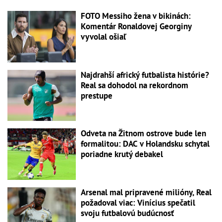
FOTO Messiho žena v bikinách:
Komentár Ronaldovej Georginy
vyvolal ošiaľ
Najdrahší africký futbalista histórie?
Real sa dohodol na rekordnom
prestupe
Odveta na Žitnom ostrove bude len
formalitou: DAC v Holandsku schytal
poriadne krutý debakel
Arsenal mal pripravené milióny, Real
požadoval viac: Vinícius spečatil
svoju futbalovú budúcnosť