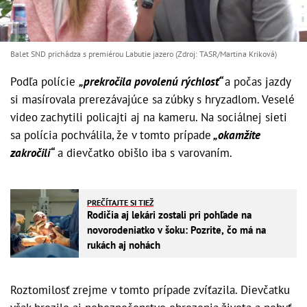
Balet SND prichádza s premiérou Labutie jazero (Zdroj: TASR/Martina Kriková)
Podľa polície
„prekročila povolenú rýchlosť“
a počas jazdy
si masírovala prerezávajúce sa zúbky s hryzadlom. Veselé
video zachytili policajti aj na kameru. Na sociálnej sieti
sa polícia pochválila, že v tomto prípade
„okamžite
zakročili“
a dievčatko obišlo iba s varovaním.
PREČÍTAJTE SI TIEŽ
Rodičia aj lekári zostali pri pohľade na
novorodeniatko v šoku: Pozrite, čo má na
rukách aj nohách
Roztomilosť zrejme v tomto prípade zvíťazila. Dievčatku