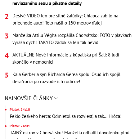
neviazaného sexu a pikatné detaily
Desivé VIDEO len pre silné žalúdky: Chlapca zabilo na
priechode auto! Telo našli o 150 metrov ďalej
Manželka Attilu Végha rozpálila Chorvátsko: FOTO v plavkách
vyráža dych! TAKÝTO zadok sa len tak nevidí
AKTUÁLNE Nové informácie z kúpaliska pri Šali: 8 ľudí
skončilo v nemocnici
Kaia Gerber a syn Richarda Gerea spolu: Osud ich spojil
desaťročia po rozvode ich rodičov!
NAJNOVŠIE ČLÁNKY
Piatok 24:10
Peklo českého herca: Odmietol sa rozviesť, a tak... Hrôza!
Piatok 24:01
TAJNÝ ostrov v Chorvátsku! Manželia odhalili dovolenku plnú