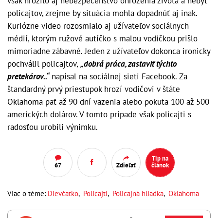
však hrozilo aj nebezpečenstvo ohrozenia života a nebyť
policajtov, zrejme by situácia mohla dopadnúť aj inak.
Kuriózne video rozosmialo aj užívateľov sociálnych
médií, ktorým ružové autíčko s malou vodičkou prišlo
mimoriadne zábavné. Jeden z užívateľov dokonca ironicky
pochválil policajtov,
„dobrá práca, zastaviť týchto
pretekárov..“
napísal na sociálnej sieti Facebook. Za
štandardný prvý priestupok hrozí vodičovi v štáte
Oklahoma päť až 90 dní väzenia alebo pokuta 100 až 500
amerických dolárov. V tomto prípade však policajti s
radosťou urobili výnimku.
Tip na
67
Zdieľať
článok
Viac o téme:
Dievčatko
,
Policajti
,
Policajná hliadka
,
Oklahoma