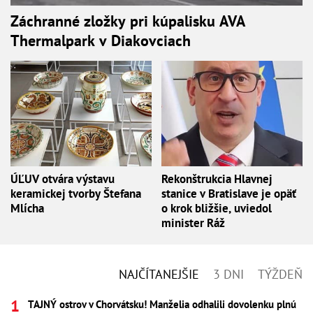
Záchranné zložky pri kúpalisku AVA
Thermalpark v Diakovciach
ÚĽUV otvára výstavu
Rekonštrukcia Hlavnej
keramickej tvorby Štefana
stanice v Bratislave je opäť
Mlícha
o krok bližšie, uviedol
minister Ráž
NAJČÍTANEJŠIE
3 DNI
TÝŽDEŇ
TAJNÝ ostrov v Chorvátsku! Manželia odhalili dovolenku plnú