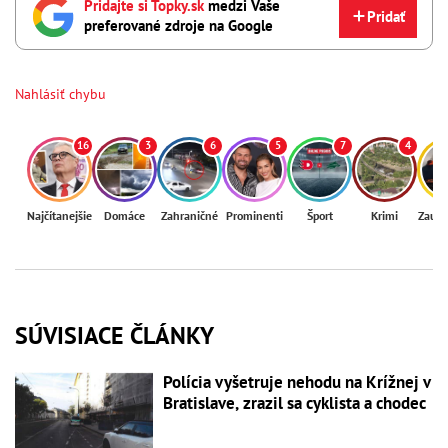
Pridajte si Topky.sk
medzi Vaše
Pridať
preferované zdroje na Google
Nahlásiť chybu
16
3
6
5
7
4
Najčítanejšie
Domáce
Zahraničné
Prominenti
Šport
Krimi
Zaují
SÚVISIACE ČLÁNKY
Polícia vyšetruje nehodu na Krížnej v
Bratislave, zrazil sa cyklista a chodec