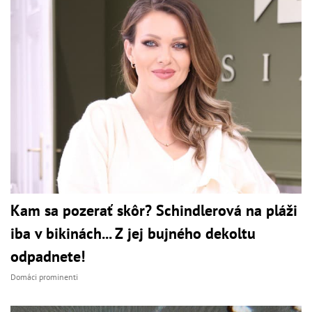
Kam sa pozerať skôr? Schindlerová na pláži
iba v bikinách... Z jej bujného dekoltu
odpadnete!
Domáci prominenti