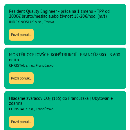
Resident Quality Engineer - práca na 1 zmenu - TPP od
2000€ brutto/mesiac alebo živnosť 18-20€/hod. (m/ž)
INDEX NOSLUŠ s.r.o., Trnava
Pozri ponuku
MONTÉR OCEĽOVÝCH KONŠTRUKCIÍ - FRANCÚZSKO - 3 600
netto
CHRISTAL s. r. o., Francúzsko
Pozri ponuku
Hľadáme zváračov CO₂ (135) do Francúzska | Ubytovanie
zdarma
CHRISTAL s. r. o., Francúzsko
Pozri ponuku