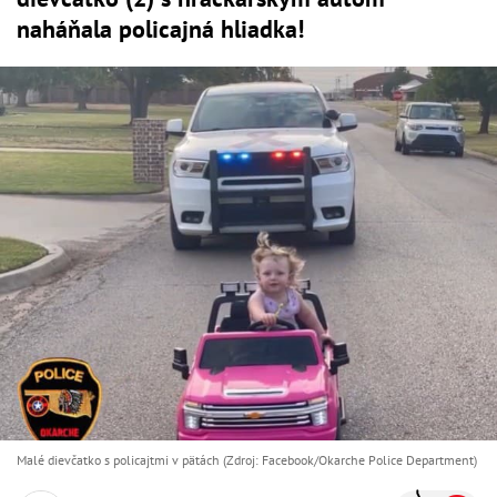
naháňala policajná hliadka!
Malé dievčatko s policajtmi v pätách (Zdroj: Facebook/Okarche Police Department)