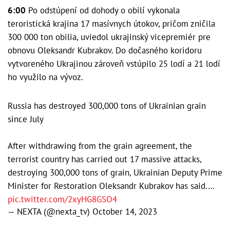
6:00
Po odstúpení od dohody o obilí vykonala
teroristická krajina 17 masívnych útokov, pričom zničila
300 000 ton obilia, uviedol ukrajinský vicepremiér pre
obnovu Oleksandr Kubrakov. Do dočasného koridoru
vytvoreného Ukrajinou zároveň vstúpilo 25 lodí a 21 lodí
ho využilo na vývoz.
Russia has destroyed 300,000 tons of Ukrainian grain
since July
After withdrawing from the grain agreement, the
terrorist country has carried out 17 massive attacks,
destroying 300,000 tons of grain, Ukrainian Deputy Prime
Minister for Restoration Oleksandr Kubrakov has said.…
pic.twitter.com/2xyHG8GSO4
— NEXTA (@nexta_tv)
October 14, 2023