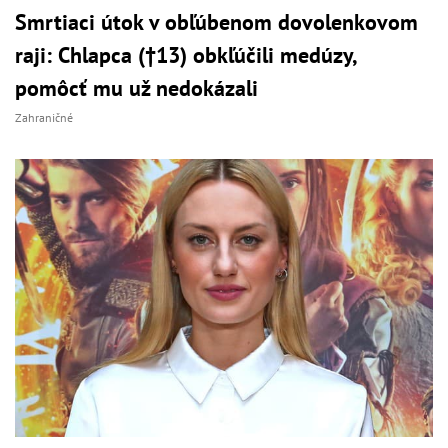
Smrtiaci útok v obľúbenom dovolenkovom
raji: Chlapca (†13) obkľúčili medúzy,
pomôcť mu už nedokázali
Zahraničné