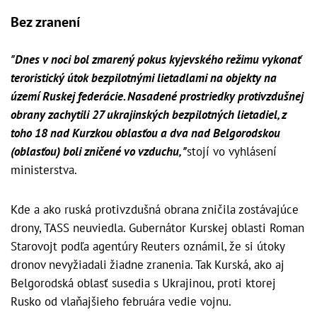
Bez zranení
"Dnes v noci bol zmarený pokus kyjevského režimu vykonať
teroristický útok bezpilotnými lietadlami na objekty na
území Ruskej federácie. Nasadené prostriedky protivzdušnej
obrany zachytili 27 ukrajinských bezpilotných lietadiel, z
toho 18 nad Kurzkou oblasťou a dva nad Belgorodskou
(oblasťou) boli zničené vo vzduchu, "
stojí vo vyhlásení
ministerstva.
Kde a ako ruská protivzdušná obrana zničila zostávajúce
drony, TASS neuviedla. Gubernátor Kurskej oblasti Roman
Starovojt podľa agentúry Reuters oznámil, že si útoky
dronov nevyžiadali žiadne zranenia. Tak Kurská, ako aj
Belgorodská oblasť susedia s Ukrajinou, proti ktorej
Rusko od vlaňajšieho februára vedie vojnu.