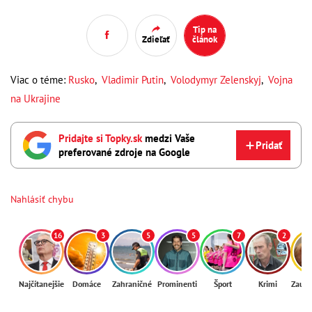
Tip na
Zdieľať
článok
Viac o téme:
Rusko
,
Vladimir Putin
,
Volodymyr Zelenskyj
,
Vojna
na Ukrajine
Pridajte si Topky.sk
medzi Vaše
Pridať
preferované zdroje na Google
Nahlásiť chybu
16
3
5
5
7
2
Najčítanejšie
Domáce
Zahraničné
Prominenti
Šport
Krimi
Zaují