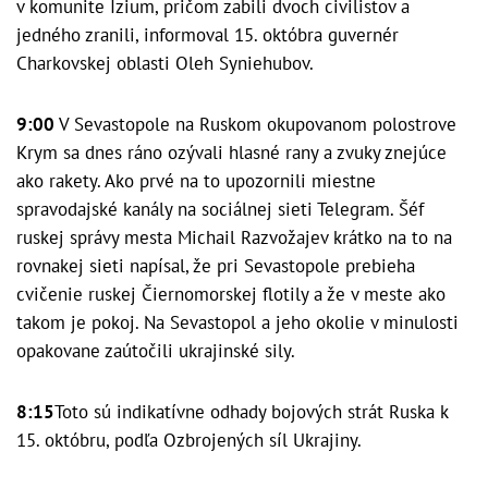
v komunite Izium, pričom zabili dvoch civilistov a
jedného zranili, informoval 15. októbra guvernér
Charkovskej oblasti Oleh Syniehubov.
9:00
V Sevastopole na Ruskom okupovanom polostrove
Krym sa dnes ráno ozývali hlasné rany a zvuky znejúce
ako rakety. Ako prvé na to upozornili miestne
spravodajské kanály na sociálnej sieti Telegram. Šéf
ruskej správy mesta Michail Razvožajev krátko na to na
rovnakej sieti napísal, že pri Sevastopole prebieha
cvičenie ruskej Čiernomorskej flotily a že v meste ako
takom je pokoj. Na Sevastopol a jeho okolie v minulosti
opakovane zaútočili ukrajinské sily.
8:15
Toto sú indikatívne odhady bojových strát Ruska k
15. októbru, podľa Ozbrojených síl Ukrajiny.