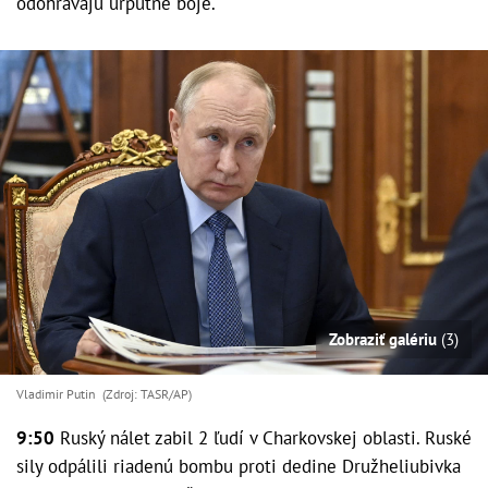
odohrávajú urputné boje.
Zobraziť galériu
(3)
Vladimir Putin (Zdroj: TASR/AP)
9:50
Ruský nálet zabil 2 ľudí v Charkovskej oblasti. Ruské
sily odpálili riadenú bombu proti dedine Družheliubivka