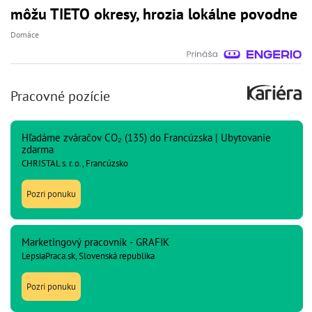
môžu TIETO okresy, hrozia lokálne povodne
Domáce
Pracovné pozície
Hľadáme zváračov CO₂ (135) do Francúzska | Ubytovanie
zdarma
CHRISTAL s. r. o., Francúzsko
Pozri ponuku
Marketingový pracovník - GRAFIK
LepsiaPraca.sk, Slovenská republika
Pozri ponuku