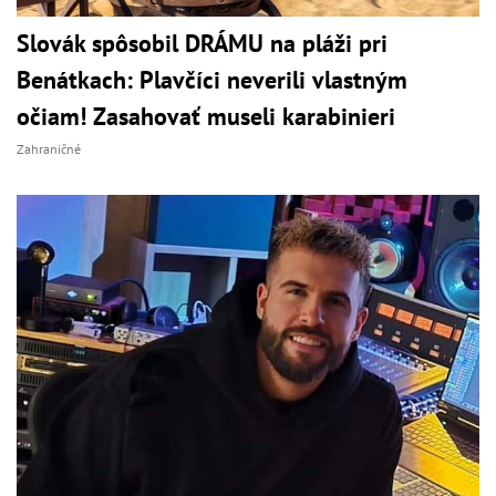
Slovák spôsobil DRÁMU na pláži pri
Benátkach: Plavčíci neverili vlastným
očiam! Zasahovať museli karabinieri
Zahraničné