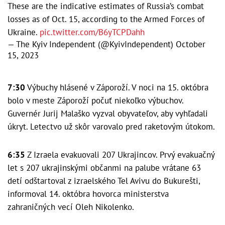
These are the indicative estimates of Russia’s combat
losses as of Oct. 15, according to the Armed Forces of
Ukraine.
pic.twitter.com/B6yTCPDahh
— The Kyiv Independent (@KyivIndependent)
October
15, 2023
7:30
Výbuchy hlásené v Záporoží. V noci na 15. októbra
bolo v meste Záporoží počuť niekoľko výbuchov.
Guvernér Jurij Malaško vyzval obyvateľov, aby vyhľadali
úkryt. Letectvo už skôr varovalo pred raketovým útokom.
6:35
Z Izraela evakuovali 207 Ukrajincov. Prvý evakuačný
let s 207 ukrajinskými občanmi na palube vrátane 63
detí odštartoval z izraelského Tel Avivu do Bukurešti,
informoval 14. októbra hovorca ministerstva
zahraničných vecí Oleh Nikolenko.