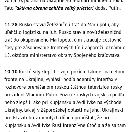
vojna rozpútaná na Ukrajine vo februári minulého roku.
Táto
"aktívna obrana zahŕňa veľký priestor,"
dodal Putin.
11:28
Rusko stavia železničnú trať do Mariupolu, aby
uľahčilo logistiku na juh. Rusko stavia novú železničnú
trať do okupovaného Mariupolu, čím skracuje cestovné
časy pre zásobovanie frontových línií Záporoží, oznámilo
15. októbra ministerstvo obrany Spojeného kráľovstva.
10:10
Ruské sily zlepšili svoje pozície takmer na celom
fronte na Ukrajine, vyhlásil podľa agentúry Interfax v
rozhovore prenášanom ruskou štátnou televíziou ruský
prezident Vladimir Putin. Pozície ruských vojsk sa podľa
neho zlepšili ako pri Kupjansku a Avdijivke na východe
Ukrajiny, tak aj v Záporožskej oblasti na juhu. Ukrajinskí
predstavitelia v minulých dňoch pripúšťali, že pri
Kupjansku a Avdijivke Rusi intenzívne útočia a že sa tam