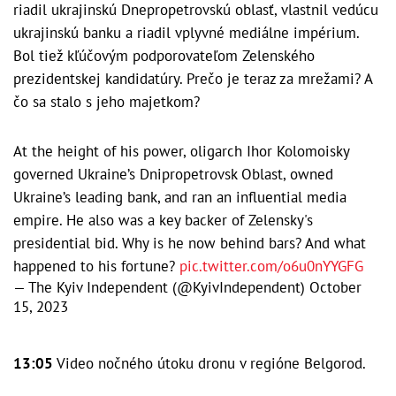
riadil ukrajinskú Dnepropetrovskú oblasť, vlastnil vedúcu
ukrajinskú banku a riadil vplyvné mediálne impérium.
Bol tiež kľúčovým podporovateľom Zelenského
prezidentskej kandidatúry. Prečo je teraz za mrežami? A
čo sa stalo s jeho majetkom?
At the height of his power, oligarch Ihor Kolomoisky
governed Ukraine’s Dnipropetrovsk Oblast, owned
Ukraine’s leading bank, and ran an influential media
empire. He also was a key backer of Zelensky's
presidential bid. Why is he now behind bars? And what
happened to his fortune?
pic.twitter.com/o6u0nYYGFG
— The Kyiv Independent (@KyivIndependent)
October
15, 2023
13:05
Video nočného útoku dronu v regióne Belgorod.