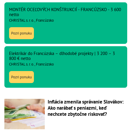
MONTÉR OCEĽOVÝCH KONŠTRUKCIÍ - FRANCÚZSKO - 3 600
netto
CHRISTAL s. r. o., Francúzsko
Pozri ponuku
Elektrikár do Francúzska – dlhodobé projekty | 3 200 – 3
800 € netto
CHRISTAL s. r. o., Francúzsko
Pozri ponuku
Inflácia zmenila správanie Slovákov:
Ako narábať s peniazmi, keď
nechcete zbytočne riskovať?