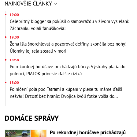
NAJNOVŠIE ČLÁNKY
19:00
Celebritný blogger sa pokúsil o samovraždu v živom vysielaní:
Záchranku volali fanúšikovia!
19:00
Žena išla šnorchlovať a pozorovať delfíny, skončila bez nohy!
Úlomky jej tela zostali v mori
18:58
Po rekordnej horúčave prichádzajú búrky: Výstrahy platia do
polnoci, PIATOK prinesie ďalšie riziká
18:00
Po ničení pola pod Tatrami a kúpaní v plese tu máme ďalší
nešvár! Drzosť bez hraníc: Dvojica kvôli fotke vošla do...
DOMÁCE SPRÁVY
Po rekordnej horúčave prichádzajú