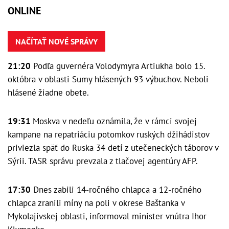
ONLINE
NAČÍTAŤ NOVÉ SPRÁVY
21:20
Podľa guvernéra Volodymyra Artiukha bolo 15.
októbra v oblasti Sumy hlásených 93 výbuchov. Neboli
hlásené žiadne obete.
19:31
Moskva v nedeľu oznámila, že v rámci svojej
kampane na repatriáciu potomkov ruských džihádistov
priviezla späť do Ruska 34 detí z utečeneckých táborov v
Sýrii. TASR správu prevzala z tlačovej agentúry AFP.
17:30
Dnes zabili 14-ročného chlapca a 12-ročného
chlapca zranili míny na poli v okrese Baštanka v
Mykolajivskej oblasti, informoval minister vnútra Ihor