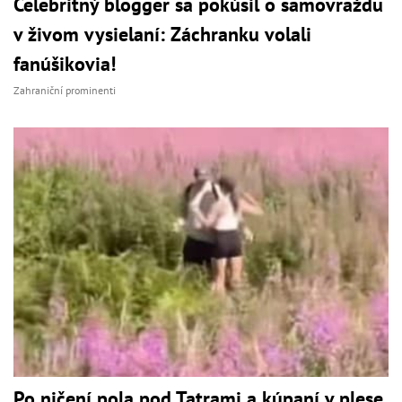
Celebritný blogger sa pokúsil o samovraždu
v živom vysielaní: Záchranku volali
fanúšikovia!
Zahraniční prominenti
Po ničení pola pod Tatrami a kúpaní v plese