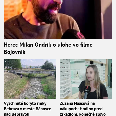
Herec Milan Ondrík o úlohe vo filme
Bojovník
Vyschnuté koryto rieky
Zuzana Haasová na
Bebrava v meste Bánovce
nákupoch: Hodiny pred
nad Bebravou
zrkadlom, konečné slovo