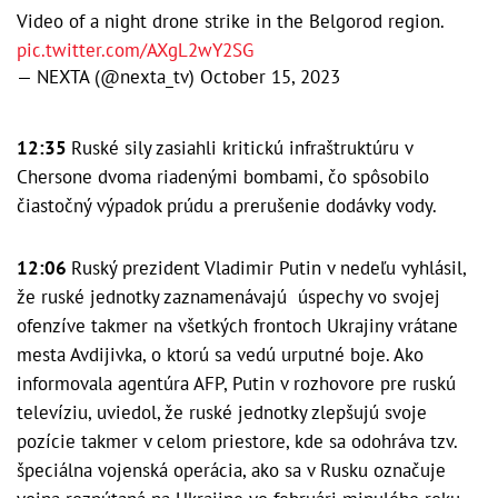
Video of a night drone strike in the Belgorod region.
pic.twitter.com/AXgL2wY2SG
— NEXTA (@nexta_tv)
October 15, 2023
12:35
Ruské sily zasiahli kritickú infraštruktúru v
Chersone dvoma riadenými bombami, čo spôsobilo
čiastočný výpadok prúdu a prerušenie dodávky vody.
12:06
Ruský prezident Vladimir Putin v nedeľu vyhlásil,
že ruské jednotky zaznamenávajú úspechy vo svojej
ofenzíve takmer na všetkých frontoch Ukrajiny vrátane
mesta Avdijivka, o ktorú sa vedú urputné boje. Ako
informovala agentúra AFP, Putin v rozhovore pre ruskú
televíziu, uviedol, že ruské jednotky zlepšujú svoje
pozície takmer v celom priestore, kde sa odohráva tzv.
špeciálna vojenská operácia, ako sa v Rusku označuje