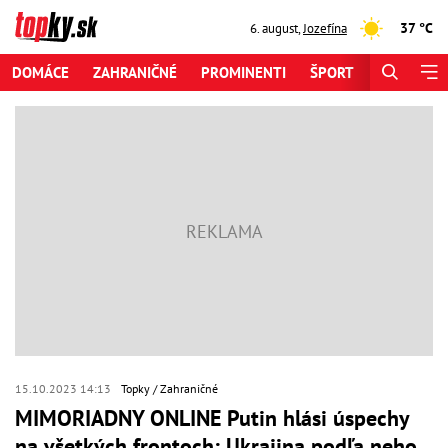
37 °C
6. august
,
Jozefína
DOMÁCE
ZAHRANIČNÉ
PROMINENTI
ŠPORT
ZAUJÍMAV
15.10.2023 14:13
Topky
Zahraničné
MIMORIADNY ONLINE Putin hlási úspechy
na všetkých frontoch: Ukrajina podľa neho