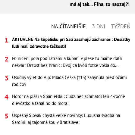
má aj tak... Fíha, to naozaj?!
NAJČÍTANEJŠIE
3 DNI
TÝŽDEŇ
AKTUÁLNE Na kúpalisku pri Šali zasahujú záchranári: Desiatky
ľudí mali zdravotné ťažkosti!
Po ničení pola pod Tatrami a kúpaní v plese tu máme ďalší
nešvár! Drzosť bez hraníc: Dvojica kvôli fotke vošla do...
Osudný výlet do Álp: Mladá Češka (†13) zahynula pred očami
rodičov
Horor na pláži v Španielsku: Cudzinec schmatol len 4-ročné
dievčatko a ťahal ho do mora!
Úspešný Slovák chystá veľké novinky: Luxusná svadba na
Sardínii aj tajomná šou v Bratislave!