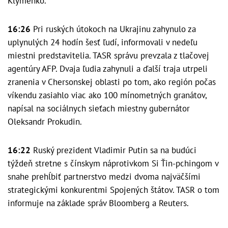
Klymenko.
16:26
Pri ruských útokoch na Ukrajinu zahynulo za
uplynulých 24 hodín šesť ľudí, informovali v nedeľu
miestni predstavitelia. TASR správu prevzala z tlačovej
agentúry AFP. Dvaja ľudia zahynuli a ďalší traja utrpeli
zranenia v Chersonskej oblasti po tom, ako región počas
víkendu zasiahlo viac ako 100 mínometných granátov,
napísal na sociálnych sieťach miestny gubernátor
Oleksandr Prokudin.
16:22
Ruský prezident Vladimir Putin sa na budúci
týždeň stretne s čínskym náprotivkom Si Ťin-pchingom v
snahe prehĺbiť partnerstvo medzi dvoma najväčšími
strategickými konkurentmi Spojených štátov. TASR o tom
informuje na základe správ Bloomberg a Reuters.