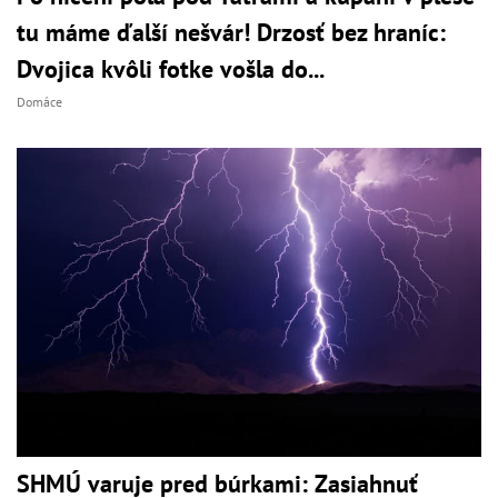
tu máme ďalší nešvár! Drzosť bez hraníc:
Dvojica kvôli fotke vošla do...
Domáce
SHMÚ varuje pred búrkami: Zasiahnuť