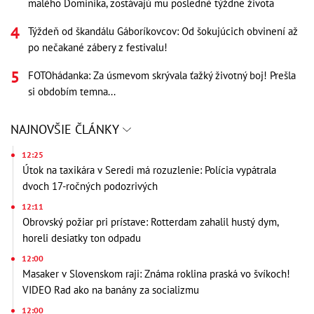
malého Dominika, zostávajú mu posledné týždne života
Týždeň od škandálu Gáboríkovcov: Od šokujúcich obvinení až
po nečakané zábery z festivalu!
FOTOhádanka: Za úsmevom skrývala ťažký životný boj! Prešla
si obdobím temna...
NAJNOVŠIE ČLÁNKY
12:25
Útok na taxikára v Seredi má rozuzlenie: Polícia vypátrala
dvoch 17-ročných podozrivých
12:11
Obrovský požiar pri prístave: Rotterdam zahalil hustý dym,
horeli desiatky ton odpadu
12:00
Masaker v Slovenskom raji: Známa roklina praská vo švíkoch!
VIDEO Rad ako na banány za socializmu
12:00