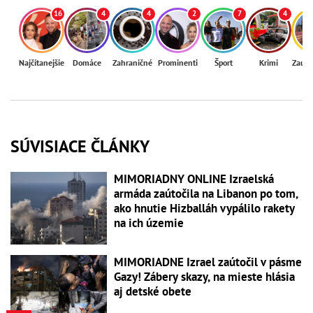
16
4
4
2
7
4
Najčítanejšie
Domáce
Zahraničné
Prominenti
Šport
Krimi
Zaují
SÚVISIACE ČLÁNKY
MIMORIADNY ONLINE Izraelská
armáda zaútočila na Libanon po tom,
ako hnutie Hizballáh vypálilo rakety
na ich územie
MIMORIADNE Izrael zaútočil v pásme
Gazy! Zábery skazy, na mieste hlásia
aj detské obete