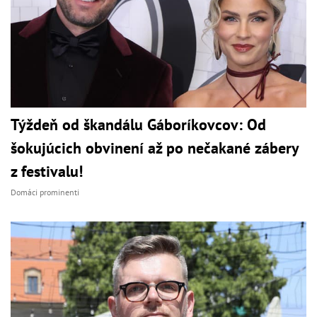
Týždeň od škandálu Gáboríkovcov: Od
šokujúcich obvinení až po nečakané zábery
z festivalu!
Domáci prominenti