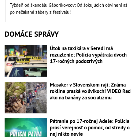
Týždeň od škandálu Gáboríkovcov: Od šokujúcich obvinení až
po nečakané zábery z festivalu!
DOMÁCE SPRÁVY
Útok na taxikára v Seredi má
rozuzlenie: Polícia vypátrala dvoch
17-ročných podozrivých
Masaker v Slovenskom raji: Známa
roklina praská vo švíkoch! VIDEO Rad
ako na banány za socializmu
Pátranie po 17-ročnej Adele: Polícia
prosí verejnosť o pomoc, od stredy o
nej nikto nevie