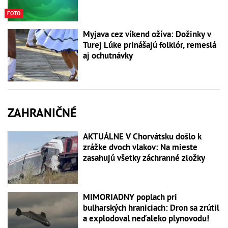
FOTO
Myjava cez víkend ožíva: Dožinky v
Turej Lúke prinášajú folklór, remeslá
aj ochutnávky
ZAHRANIČNÉ
AKTUÁLNE V Chorvátsku došlo k
zrážke dvoch vlakov: Na mieste
zasahujú všetky záchranné zložky
MIMORIADNY poplach pri
bulharských hraniciach: Dron sa zrútil
a explodoval neďaleko plynovodu!