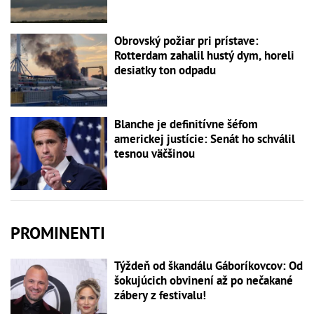
Obrovský požiar pri prístave:
Rotterdam zahalil hustý dym, horeli
desiatky ton odpadu
Blanche je definitívne šéfom
americkej justície: Senát ho schválil
tesnou väčšinou
PROMINENTI
Týždeň od škandálu Gáboríkovcov: Od
šokujúcich obvinení až po nečakané
zábery z festivalu!