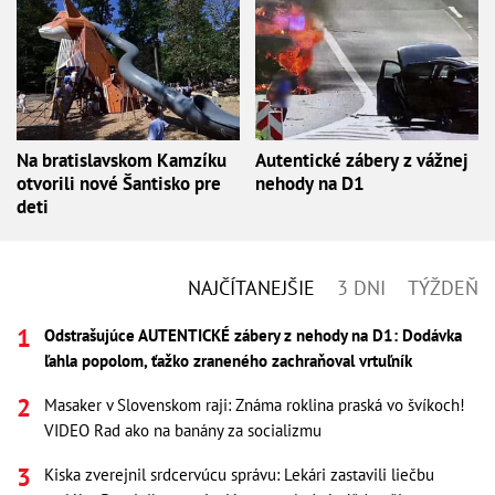
Na bratislavskom Kamzíku
Autentické zábery z vážnej
otvorili nové Šantisko pre
nehody na D1
deti
NAJČÍTANEJŠIE
3 DNI
TÝŽDEŇ
Odstrašujúce AUTENTICKÉ zábery z nehody na D1: Dodávka
ľahla popolom, ťažko zraneného zachraňoval vrtuľník
Masaker v Slovenskom raji: Známa roklina praská vo švíkoch!
VIDEO Rad ako na banány za socializmu
Kiska zverejnil srdcervúcu správu: Lekári zastavili liečbu