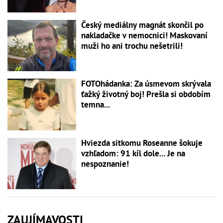
Český mediálny magnát skončil po
nakladačke v nemocnici! Maskovaní
muži ho ani trochu nešetrili!
FOTOhádanka: Za úsmevom skrývala
ťažký životný boj! Prešla si obdobím
temna...
Hviezda sitkomu Roseanne šokuje
vzhľadom: 91 kíl dole... Je na
nespoznanie!
ZAUJÍMAVOSTI