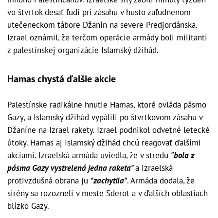
vo štvrtok desať ľudí pri zásahu v husto zaľudnenom
utečeneckom tábore Džanín na severe Predjordánska.
Izrael oznámil, že terčom operácie armády boli militanti
z palestínskej organizácie Islamský džihád.
Hamas chystá ďalšie akcie
Palestínske radikálne hnutie Hamas, ktoré ovláda pásmo
Gazy, a Islamský džihád vypálili po štvrtkovom zásahu v
Džaníne na Izrael rakety. Izrael podnikol odvetné letecké
útoky. Hamas aj Islamský džihád chcú reagovať ďalšími
akciami. Izraelská armáda uviedla, že v stredu
"bola z
pásma Gazy vystrelená jedna raketa"
a izraelská
protivzdušná obrana ju
"zachytila"
. Armáda dodala, že
sirény sa rozozneli v meste Sderot a v ďalších oblastiach
blízko Gazy.