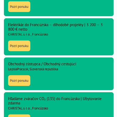
Pozri ponuku
Elektrikár do Francúzska – dlhodobé projekty | 3 200 – 3
800 € netto
CHRISTAL s. r. o., Francúzsko
Pozri ponuku
Obchodný zástupca / Obchodný cestujúci
LepsiaPraca.sk, Slovenská republika
Pozri ponuku
Hľadáme zváračov CO₂ (135) do Francúzska | Ubytovanie
zdarma
CHRISTAL s. r. o., Francúzsko