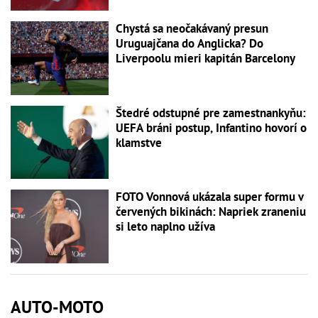
Chystá sa neočakávaný presun
Uruguajčana do Anglicka? Do
Liverpoolu mieri kapitán Barcelony
Štedré odstupné pre zamestnankyňu:
UEFA bráni postup, Infantino hovorí o
klamstve
FOTO Vonnová ukázala super formu v
červených bikinách: Napriek zraneniu
si leto naplno užíva
AUTO-MOTO