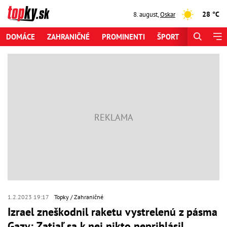
28 °C
8. august
,
Oskar
DOMÁCE
ZAHRANIČNÉ
PROMINENTI
ŠPORT
ZAUJÍMAV
1.2.2023 19:17
Topky
Zahraničné
Izrael zneškodnil raketu vystrelenú z pásma
Gazy: Zatiaľ sa k nej nikto neprihlásil