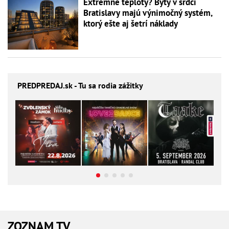
Extrémne teploty? Byty v srdci
Bratislavy majú výnimočný systém,
ktorý ešte aj šetrí náklady
PREDPREDAJ
.sk - Tu sa rodia zážitky
ZOZNAM TV