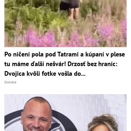
Po ničení pola pod Tatrami a kúpaní v plese
tu máme ďalší nešvár! Drzosť bez hraníc:
Dvojica kvôli fotke vošla do...
Domáce