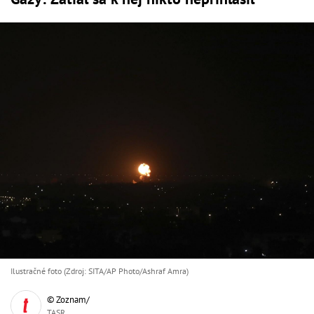
Ilustračné foto (Zdroj: SITA/AP Photo/Ashraf Amra)
© Zoznam/
TASR