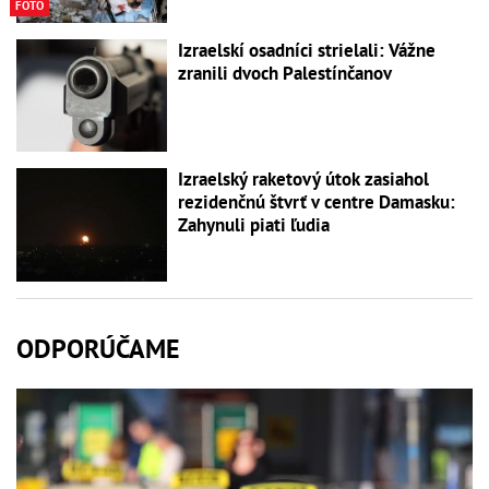
FOTO
Izraelskí osadníci strielali: Vážne
zranili dvoch Palestínčanov
Izraelský raketový útok zasiahol
rezidenčnú štvrť v centre Damasku:
Zahynuli piati ľudia
ODPORÚČAME