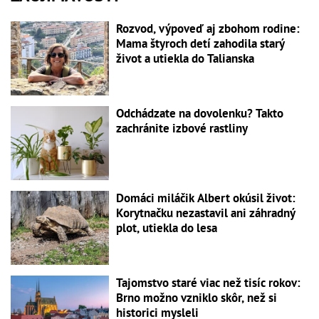
Rozvod, výpoveď aj zbohom rodine:
Mama štyroch detí zahodila starý
život a utiekla do Talianska
Odchádzate na dovolenku? Takto
zachránite izbové rastliny
Domáci miláčik Albert okúsil život:
Korytnačku nezastavil ani záhradný
plot, utiekla do lesa
Tajomstvo staré viac než tisíc rokov:
Brno možno vzniklo skôr, než si
historici mysleli