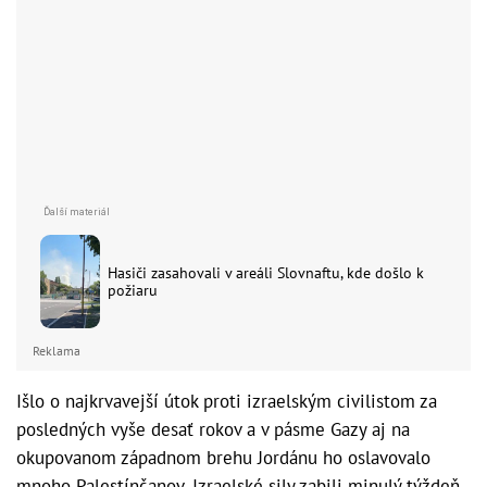
Hasiči zasahovali v areáli Slovnaftu, kde došlo k
požiaru
Reklama
Išlo o najkrvavejší útok proti izraelským civilistom za
posledných vyše desať rokov a v pásme Gazy aj na
okupovanom západnom brehu Jordánu ho oslavovalo
mnoho Palestínčanov. Izraelské sily zabili minulý týždeň