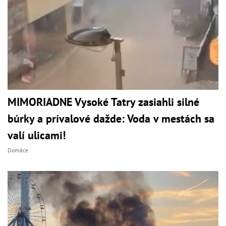
MIMORIADNE Vysoké Tatry zasiahli silné
búrky a prívalové dažde: Voda v mestách sa
valí ulicami!
Domáce