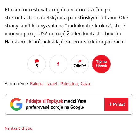
Blinken odcestoval z regiónu v utorok večer, po
stretnutiach s izraelskými a palestínskymi lídrami. Obe
strany konfliktu vyzvala na "podniknutie krokov", ktoré
obnovia pokoj. USA nemajú žiaden kontakt s hnutím
Hamasom, ktoré pokladajú za teroristickú organizáciu.
Tip na
5
Zdieľať
článok
Viac o téme:
Raketa
,
Izrael
,
Palestína
,
Gaza
Pridajte si Topky.sk
medzi Vaše
Pridať
preferované zdroje na Google
Nahlásiť chybu