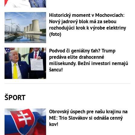
Historický moment v Mochovciach:
Nový jadrový blok má za sebou
rozhodujúci krok k výrobe elektriny
(foto)
Podvod či geniálny ťah? Trump
predáva elite drahocenné
milisekundy. Bežní investori nemajú
šancu!
ŠPORT
Obrovský úspech pre našu krajinu na
ME: Trio Slovákov si odnáša cenný
kov!