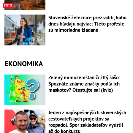
FOTO
Slovenské železnice prezradili, koho
dnes hľadajú najviac: Tieto profesie
sú mimoriadne žiadané
EKONOMIKA
Zelený mimozemšťan či žltý šašo:
Spoznáte známe značky podľa ich
maskotov? Otestujte sa! (kvíz)
Jeden z najúspešnejších slovenských
cestovateľských projektov sa
rozpadol. Spor zakladateľov vyústil
až do konkurzu