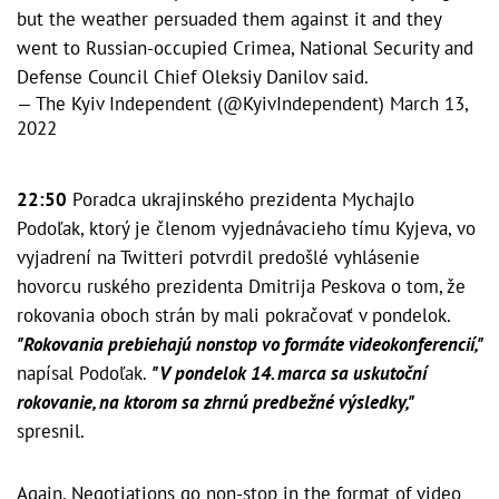
but the weather persuaded them against it and they
went to Russian-occupied Crimea, National Security and
Defense Council Chief Oleksiy Danilov said.
— The Kyiv Independent (@KyivIndependent)
March 13,
2022
22:50
Poradca ukrajinského prezidenta Mychajlo
Podoľak, ktorý je členom vyjednávacieho tímu Kyjeva, vo
vyjadrení na Twitteri potvrdil predošlé vyhlásenie
hovorcu ruského prezidenta Dmitrija Peskova o tom, že
rokovania oboch strán by mali pokračovať v pondelok.
"Rokovania prebiehajú nonstop vo formáte videokonferencií,"
napísal Podoľak.
"V pondelok 14. marca sa uskutoční
rokovanie, na ktorom sa zhrnú predbežné výsledky,"
spresnil.
Again. Negotiations go non-stop in the format of video