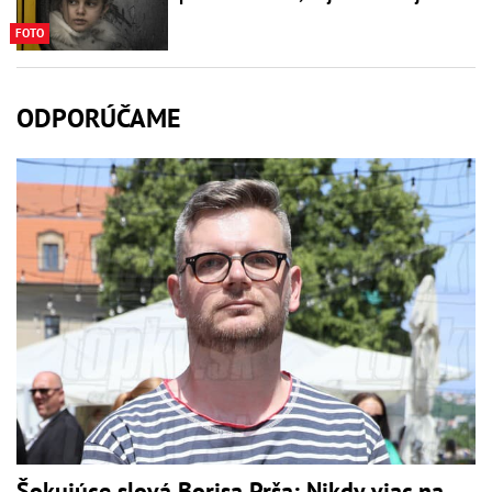
FOTO
ODPORÚČAME
Šokujúce slová Borisa Prša: Nikdy viac na