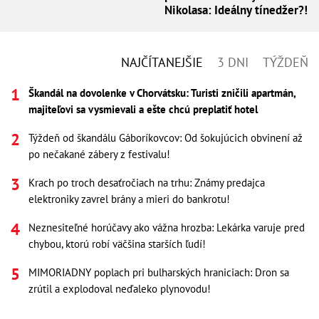
Nikolasa: Ideálny tínedžer?!
NAJČÍTANEJŠIE
3 DNI
TÝŽDEŇ
Škandál na dovolenke v Chorvátsku: Turisti zničili apartmán,
majiteľovi sa vysmievali a ešte chcú preplatiť hotel
Týždeň od škandálu Gáboríkovcov: Od šokujúcich obvinení až
po nečakané zábery z festivalu!
Krach po troch desaťročiach na trhu: Známy predajca
elektroniky zavrel brány a mieri do bankrotu!
Neznesiteľné horúčavy ako vážna hrozba: Lekárka varuje pred
chybou, ktorú robí väčšina starších ľudí!
MIMORIADNY poplach pri bulharských hraniciach: Dron sa
zrútil a explodoval neďaleko plynovodu!