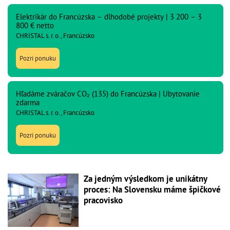
Elektrikár do Francúzska – dlhodobé projekty | 3 200 – 3
800 € netto
CHRISTAL s. r. o., Francúzsko
Pozri ponuku
Hľadáme zváračov CO₂ (135) do Francúzska | Ubytovanie
zdarma
CHRISTAL s. r. o., Francúzsko
Pozri ponuku
Za jedným výsledkom je unikátny
proces: Na Slovensku máme špičkové
pracovisko