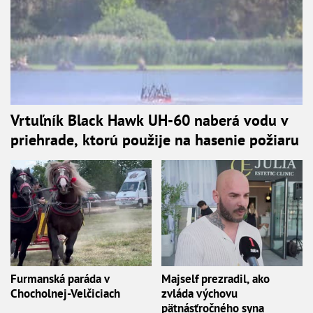
Vrtuľník Black Hawk UH-60 naberá vodu v
priehrade, ktorú použije na hasenie požiaru
Furmanská paráda v
Majself prezradil, ako
Chocholnej-Velčiciach
zvláda výchovu
pätnásťročného syna