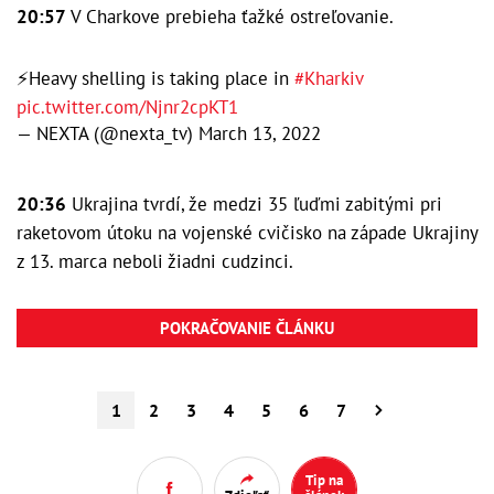
20:57
V Charkove prebieha ťažké ostreľovanie.
⚡️Heavy shelling is taking place in
#Kharkiv
pic.twitter.com/Njnr2cpKT1
— NEXTA (@nexta_tv)
March 13, 2022
20:36
Ukrajina tvrdí, že medzi 35 ľuďmi zabitými pri
raketovom útoku na vojenské cvičisko na západe Ukrajiny
z 13. marca neboli žiadni cudzinci.
POKRAČOVANIE ČLÁNKU
1
2
3
4
5
6
7
Tip na