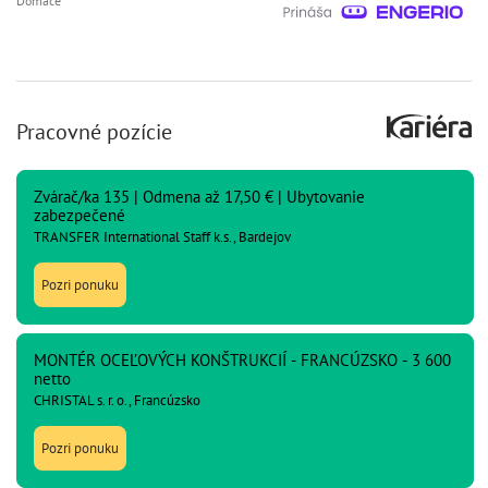
Domáce
Pracovné pozície
Zvárač/ka 135 | Odmena až 17,50 € | Ubytovanie
zabezpečené
TRANSFER International Staff k.s., Bardejov
Pozri ponuku
MONTÉR OCEĽOVÝCH KONŠTRUKCIÍ - FRANCÚZSKO - 3 600
netto
CHRISTAL s. r. o., Francúzsko
Pozri ponuku