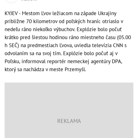
KYJEV - Mestom Ľvov ležiacom na západe Ukrajiny
približne 70 kilometrov od poľských hraníc otriaslo v
nedeľu ráno niekoľko výbuchov. Explózie bolo počuť
krátko pred šiestou hodinou ráno miestneho času (05.00
h SEČ) na predmestiach Ľvova, uviedla televízia CNN s
odvolaním sa na svoj tím. Explózie bolo počuť aj v
Poľsku, informoval reportér nemeckej agentúry DPA,
ktorý sa nachádza v meste Przemyśl.