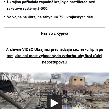
Ukrajina požiadala západné krajiny o protilietadlové 
raketové systémy S-300.
Vo vojne na Ukrajine zahynulo 79 ukrajinských detí.
Naživo z Kyjeva
Archívne VIDEO Ukrajinci prechádzajú cez rieku Irpiň po
tom, ako bol most vyhodený do vzduchu, aby Rusi ďalej
nepostupovali