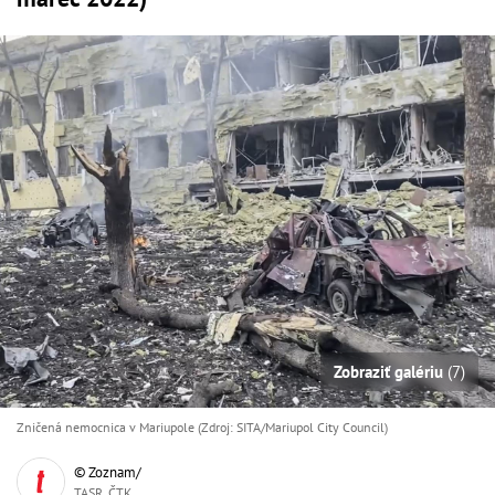
Zobraziť galériu
(7)
Zničená nemocnica v Mariupole (Zdroj: SITA/Mariupol City Council)
© Zoznam/
TASR, ČTK