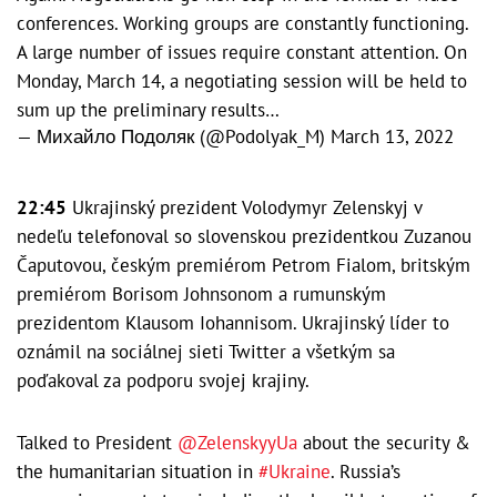
conferences. Working groups are constantly functioning.
A large number of issues require constant attention. On
Monday, March 14, a negotiating session will be held to
sum up the preliminary results…
— Михайло Подоляк (@Podolyak_M)
March 13, 2022
22:45
Ukrajinský prezident Volodymyr Zelenskyj v
nedeľu telefonoval so slovenskou prezidentkou Zuzanou
Čaputovou, českým premiérom Petrom Fialom, britským
premiérom Borisom Johnsonom a rumunským
prezidentom Klausom Iohannisom. Ukrajinský líder to
oznámil na sociálnej sieti Twitter a všetkým sa
poďakoval za podporu svojej krajiny.
Talked to President
@ZelenskyyUa
about the security &
the humanitarian situation in
#Ukraine
. Russia’s