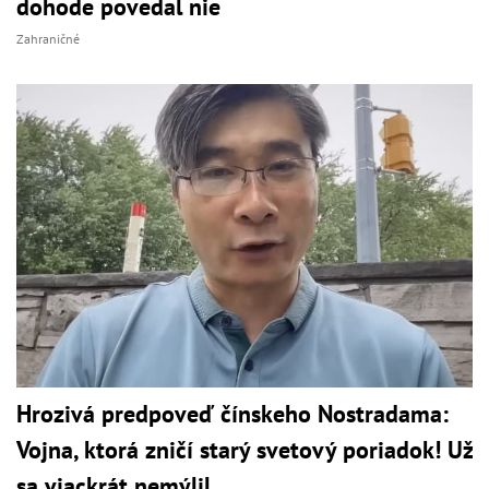
dohode povedal nie
Zahraničné
Hrozivá predpoveď čínskeho Nostradama:
Vojna, ktorá zničí starý svetový poriadok! Už
sa viackrát nemýlil