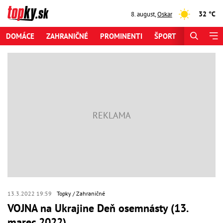
32 °C
8. august
,
Oskar
DOMÁCE
ZAHRANIČNÉ
PROMINENTI
ŠPORT
ZAUJÍMAV
13.3.2022 19:59
Topky
Zahraničné
VOJNA na Ukrajine Deň osemnásty (13.
marec 2022)