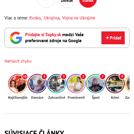
Zdieľať
článok
Viac o téme:
Rusko
,
Ukrajina
,
Vojna na Ukrajine
Pridajte si Topky.sk
medzi Vaše
Pridať
preferované zdroje na Google
Nahlásiť chybu
16
4
3
2
7
4
Najčítanejšie
Domáce
Zahraničné
Prominenti
Šport
Krimi
Zaují
SÚVISIACE ČLÁNKY