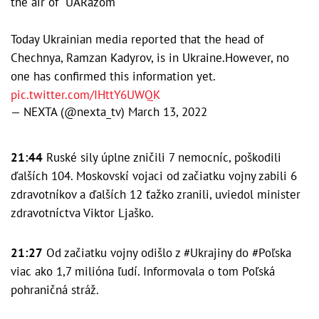
the air of "UARazom"
Today Ukrainian media reported that the head of
Chechnya, Ramzan Kadyrov, is in Ukraine.However, no
one has confirmed this information yet.
pic.twitter.com/IHttY6UWQK
— NEXTA (@nexta_tv)
March 13, 2022
21:44
Ruské sily úplne zničili 7 nemocníc, poškodili
ďalších 104. Moskovskí vojaci od začiatku vojny zabili 6
zdravotníkov a ďalších 12 ťažko zranili, uviedol minister
zdravotníctva Viktor Ljaško.
21:27
Od začiatku vojny odišlo z #Ukrajiny do #Poľska
viac ako 1,7 milióna ľudí. Informovala o tom Poľská
pohraničná stráž.