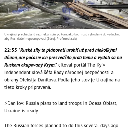
Ukrajinci prechádzajú cez rieku Irpiň po tom, ako bol most vyhodený do vzduchu,
aby Rusi ďalej nepostupovali (Zdroj: Profimedia.sk)
22:55
"Ruské sily to plánovali urobiť už pred niekoľkými
dňami, ale počasie ich presvedčilo proti tomu a vydali sa na
Ruskom okupovaný Krym,"
citoval portál The Kyiv
Independent slová šéfa Rady národnej bezpečnosti a
obrany Oleksija Danilova. Podľa jeho slov je Ukrajina na
tieto kroky pripravená.
⚡️Danilov: Russia plans to land troops in Odesa Oblast,
Ukraine is ready.
The Russian forces planned to do this several days ago