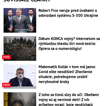
Robert Fico varuje pred úvahami o
odovzdaní systému S-300 Ukrajine
Dátum KONCA vojny? Internetom sa
rýchlosťou blesku šíri nová teória:
Opiera sa o numerológiu!
FOTO
Matematik Kollár v tom má jasno:
Covid ešte neodišiel! Zhoršenie
situácie, potrebujeme urobiť
nevyhnutné kroky
FOTO
Z toho sa tisnú slzy do očí: Obeťami
vojny sú aj nevinné deti! Z ich
príbehov mrazí, boje neutíchajú