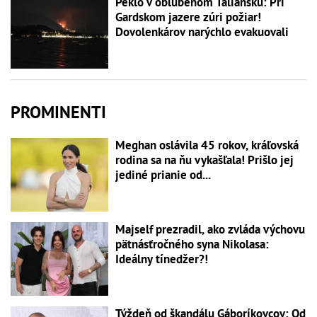
Peklo v obľúbenom Taliansku: Pri
Gardskom jazere zúri požiar!
Dovolenkárov narýchlo evakuovali
PROMINENTI
Meghan oslávila 45 rokov, kráľovská
rodina sa na ňu vykašľala! Prišlo jej
jediné prianie od...
Majself prezradil, ako zvláda výchovu
pätnásťročného syna Nikolasa:
Ideálny tínedžer?!
Týždeň od škandálu Gáboríkovcov: Od