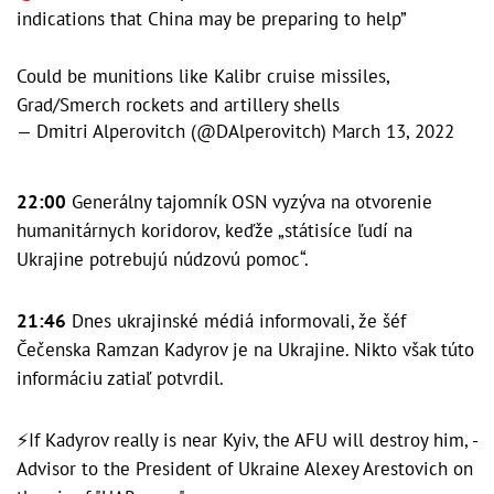
indications that China may be preparing to help”
Could be munitions like Kalibr cruise missiles,
Grad/Smerch rockets and artillery shells
— Dmitri Alperovitch (@DAlperovitch)
March 13, 2022
22:00
Generálny tajomník OSN vyzýva na otvorenie
humanitárnych koridorov, keďže „státisíce ľudí na
Ukrajine potrebujú núdzovú pomoc“.
21:46
Dnes ukrajinské médiá informovali, že šéf
Čečenska Ramzan Kadyrov je na Ukrajine. Nikto však túto
informáciu zatiaľ potvrdil.
⚡️If Kadyrov really is near Kyiv, the AFU will destroy him, -
Advisor to the President of Ukraine Alexey Arestovich on