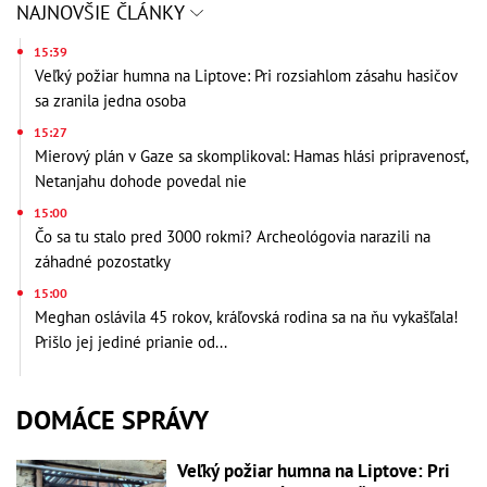
NAJNOVŠIE ČLÁNKY
15:39
Veľký požiar humna na Liptove: Pri rozsiahlom zásahu hasičov
sa zranila jedna osoba
15:27
Mierový plán v Gaze sa skomplikoval: Hamas hlási pripravenosť,
Netanjahu dohode povedal nie
15:00
Čo sa tu stalo pred 3000 rokmi? Archeológovia narazili na
záhadné pozostatky
15:00
Meghan oslávila 45 rokov, kráľovská rodina sa na ňu vykašľala!
Prišlo jej jediné prianie od...
DOMÁCE SPRÁVY
Veľký požiar humna na Liptove: Pri