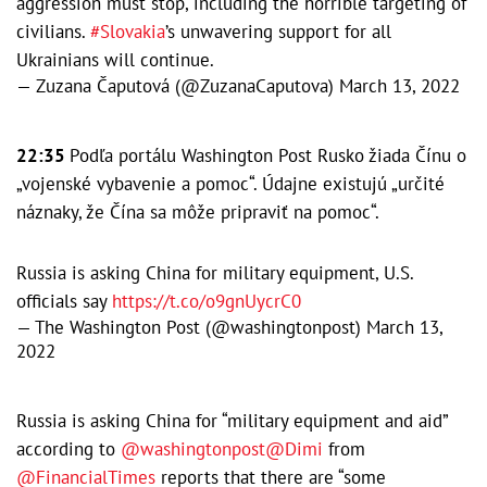
aggression must stop, including the horrible targeting of
civilians.
#Slovakia
’s unwavering support for all
Ukrainians will continue.
— Zuzana Čaputová (@ZuzanaCaputova)
March 13, 2022
22:35
Podľa portálu Washington Post Rusko žiada Čínu o
„vojenské vybavenie a pomoc“. Údajne existujú „určité
náznaky, že Čína sa môže pripraviť na pomoc“.
Russia is asking China for military equipment, U.S.
officials say
https://t.co/o9gnUycrC0
— The Washington Post (@washingtonpost)
March 13,
2022
Russia is asking China for “military equipment and aid”
according to
@washingtonpost
@Dimi
from
@FinancialTimes
reports that there are “some