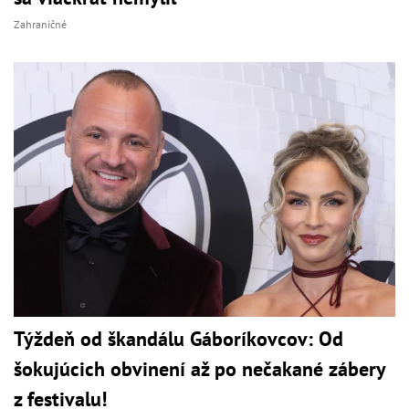
Zahraničné
Týždeň od škandálu Gáboríkovcov: Od
šokujúcich obvinení až po nečakané zábery
z festivalu!