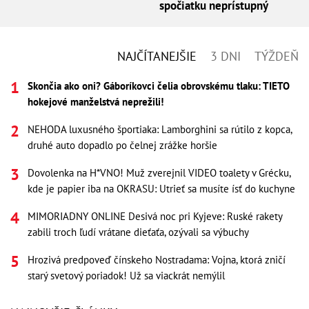
spočiatku neprístupný
NAJČÍTANEJŠIE
3 DNI
TÝŽDEŇ
Skončia ako oni? Gáboríkovci čelia obrovskému tlaku: TIETO
hokejové manželstvá neprežili!
NEHODA luxusného športiaka: Lamborghini sa rútilo z kopca,
druhé auto dopadlo po čelnej zrážke horšie
Dovolenka na H*VNO! Muž zverejnil VIDEO toalety v Grécku,
kde je papier iba na OKRASU: Utrieť sa musíte ísť do kuchyne
MIMORIADNY ONLINE Desivá noc pri Kyjeve: Ruské rakety
zabili troch ľudí vrátane dieťaťa, ozývali sa výbuchy
Hrozivá predpoveď čínskeho Nostradama: Vojna, ktorá zničí
starý svetový poriadok! Už sa viackrát nemýlil