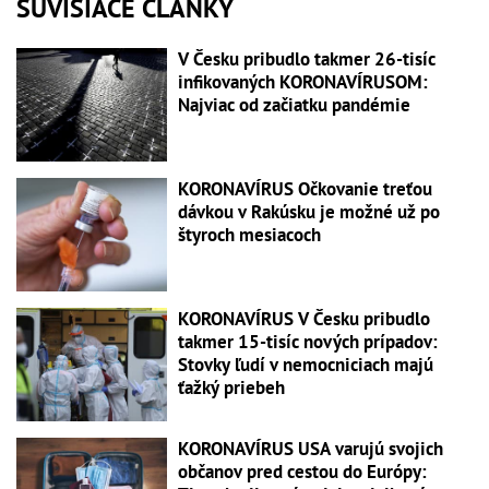
SÚVISIACE ČLÁNKY
V Česku pribudlo takmer 26-tisíc
infikovaných KORONAVÍRUSOM:
Najviac od začiatku pandémie
KORONAVÍRUS Očkovanie treťou
dávkou v Rakúsku je možné už po
štyroch mesiacoch
KORONAVÍRUS V Česku pribudlo
takmer 15-tisíc nových prípadov:
Stovky ľudí v nemocniciach majú
ťažký priebeh
KORONAVÍRUS USA varujú svojich
občanov pred cestou do Európy: