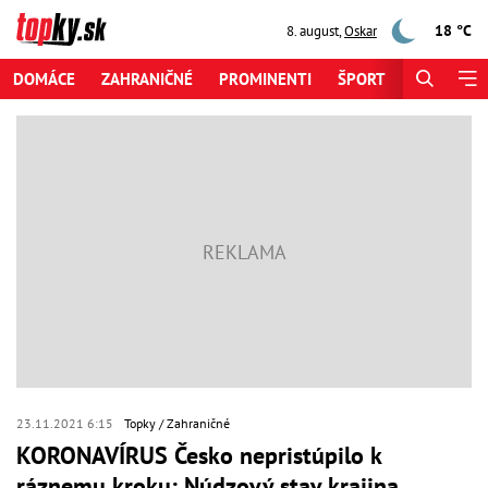
18 °C
8. august
,
Oskar
DOMÁCE
ZAHRANIČNÉ
PROMINENTI
ŠPORT
ZAUJÍMAV
23.11.2021 6:15
Topky
Zahraničné
KORONAVÍRUS Česko nepristúpilo k
ráznemu kroku: Núdzový stav krajina