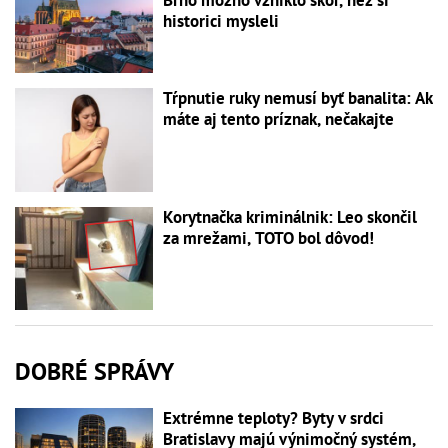
historici mysleli
Tŕpnutie ruky nemusí byť banalita: Ak
máte aj tento príznak, nečakajte
Korytnačka kriminálnik: Leo skončil
za mrežami, TOTO bol dôvod!
DOBRÉ SPRÁVY
Extrémne teploty? Byty v srdci
Bratislavy majú výnimočný systém,