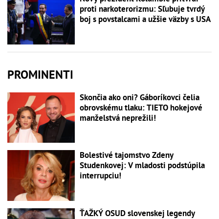
proti narkoterorizmu: Sľubuje tvrdý
boj s povstalcami a užšie väzby s USA
PROMINENTI
Skončia ako oni? Gáboríkovci čelia
obrovskému tlaku: TIETO hokejové
manželstvá neprežili!
Bolestivé tajomstvo Zdeny
Studenkovej: V mladosti podstúpila
interrupciu!
ŤAŽKÝ OSUD slovenskej legendy