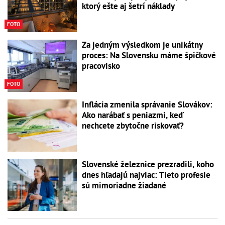
ktorý ešte aj šetrí náklady
FOTO
Za jedným výsledkom je unikátny
proces: Na Slovensku máme špičkové
pracovisko
FOTO
Inflácia zmenila správanie Slovákov:
Ako narábať s peniazmi, keď
nechcete zbytočne riskovať?
Slovenské železnice prezradili, koho
dnes hľadajú najviac: Tieto profesie
sú mimoriadne žiadané