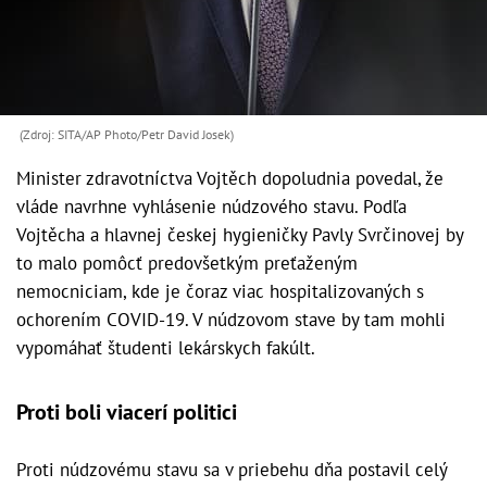
(Zdroj: SITA/AP Photo/Petr David Josek)
Minister zdravotníctva Vojtěch dopoludnia povedal, že
vláde navrhne vyhlásenie núdzového stavu. Podľa
Vojtěcha a hlavnej českej hygieničky Pavly Svrčinovej by
to malo pomôcť predovšetkým preťaženým
nemocniciam, kde je čoraz viac hospitalizovaných s
ochorením COVID-19. V núdzovom stave by tam mohli
vypomáhať študenti lekárskych fakúlt.
Proti boli viacerí politici
Proti núdzovému stavu sa v priebehu dňa postavil celý