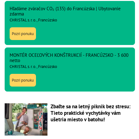
Hľadáme zváračov CO₂ (135) do Francúzska | Ubytovanie
zdarma
CHRISTAL s. r. o., Francúzsko
Pozri ponuku
MONTÉR OCEĽOVÝCH KONŠTRUKCIÍ - FRANCÚZSKO - 3 600
netto
CHRISTAL s. r. o., Francúzsko
Pozri ponuku
Zbaľte sa na letný piknik bez stresu:
Tieto praktické vychytávky vám
ušetria miesto v batohu!