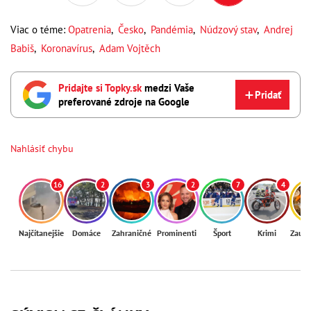
Viac o téme:
Opatrenia
,
Česko
,
Pandémia
,
Núdzový stav
,
Andrej
Babiš
,
Koronavírus
,
Adam Vojtěch
Pridajte si Topky.sk
medzi Vaše
Pridať
preferované zdroje na Google
Nahlásiť chybu
16
2
3
2
7
4
Najčítanejšie
Domáce
Zahraničné
Prominenti
Šport
Krimi
Zaují