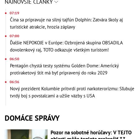
NAJNOVŠIE ČLÁNKY
07:19
Čína sa pripravuje na silný tajfún Dolphin: Zatvára školy aj
turistické atrakcie, hrozia záplavy
07:00
Ďalšie NEPOKOJE v Európe: Ozbrojená skupina OBSADILA
dovolenkový raj, TOTO odkazuje všetkým turistom!
06:50
Pentagón chystá testy systému Golden Dome: Americký
protiraketový štít má byť pripravený do roku 2029
06:36
Nový prezident Kolumbie pritvrdí proti narkoterorizmu: Sľubuje
tvrdý boj s povstalcami a užšie väzby s USA
DOMÁCE SPRÁVY
Pozor na sobotné horúčavy: V TEJTO