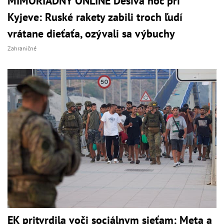
MIMORIADNY ONLINE Desivá noc pri
Kyjeve: Ruské rakety zabili troch ľudí
vrátane dieťaťa, ozývali sa výbuchy
Zahraničné
EK pritvrdila voči sociálnym sieťam: Meta a