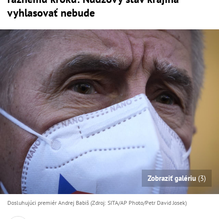
vyhlasovať nebude
Zobraziť galériu
(3)
Dosluhujúci premiér Andrej Babiš (Zdroj: SITA/AP Photo/Petr David Josek)