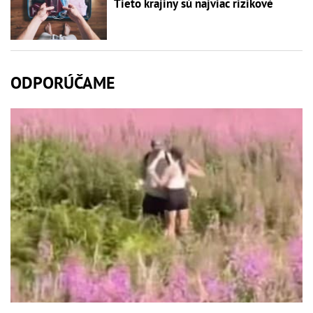
Tieto krajiny sú najviac rizikové
ODPORÚČAME