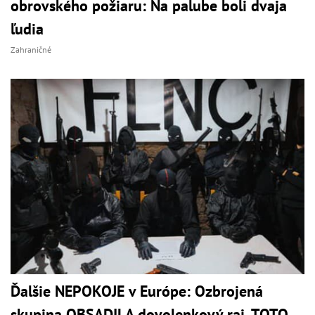
obrovského požiaru: Na palube boli dvaja
ľudia
Zahraničné
Ďalšie NEPOKOJE v Európe: Ozbrojená
skupina OBSADILA dovolenkový raj, TOTO