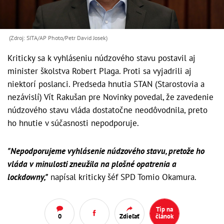
(Zdroj: SITA/AP Photo/Petr David Josek)
Kriticky sa k vyhláseniu núdzového stavu postavil aj
minister školstva Robert Plaga. Proti sa vyjadrili aj
niektorí poslanci. Predseda hnutia STAN (Starostovia a
nezávislí) Vít Rakušan pre Novinky povedal, že zavedenie
núdzového stavu vláda dostatočne neodôvodnila, preto
ho hnutie v súčasnosti nepodporuje.
"Nepodporujeme vyhlásenie núdzového stavu, pretože ho
vláda v minulosti zneužila na plošné opatrenia a
lockdowny,"
napísal kriticky šéf SPD Tomio Okamura.
Tip na
0
Zdieľať
článok