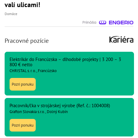
valí ulicami!
Domáce
Pracovné pozície
Elektrikár do Francúzska – dlhodobé projekty | 3 200 – 3
800 € netto
CHRISTAL s. r. o., Francúzsko
Pozri ponuku
Pracovník/čka v strojárskej výrobe (Ref. č.: 1004008)
Grafton Slovakia s.r.o., Dolný Kubín
Pozri ponuku