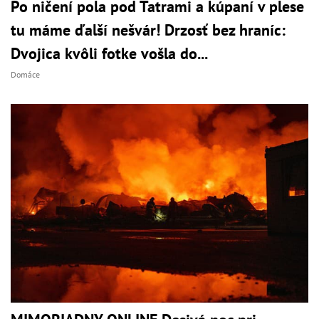
Po ničení pola pod Tatrami a kúpaní v plese
tu máme ďalší nešvár! Drzosť bez hraníc:
Dvojica kvôli fotke vošla do...
Domáce