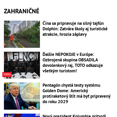
ZAHRANIČNÉ
Čína sa pripravuje na silný tajfún
Dolphin: Zatvára školy aj turistické
atrakcie, hrozia záplavy
Ďalšie NEPOKOJE v Európe:
Ozbrojená skupina OBSADILA
dovolenkový raj, TOTO odkazuje
všetkým turistom!
FOTO
Pentagón chystá testy systému
Golden Dome: Americký
protiraketový štít má byť pripravený
do roku 2029
Nový prezident Kolumbie pritvrdí