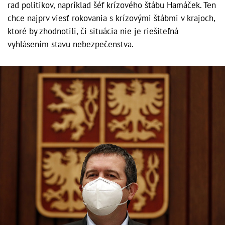
rad politikov, napríklad šéf krízového štábu Hamáček. Ten
chce najprv viesť rokovania s krízovými štábmi v krajoch,
ktoré by zhodnotili, či situácia nie je riešiteľná
vyhlásením stavu nebezpečenstva.