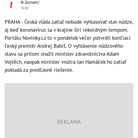
© Zoznam/
TASR
PRAHA - Česká vláda zatiaľ nebude vyhlasovať stav núdze,
aj keď koronavírus sa v krajine šíri rekordným tempom.
Portálu Novinky.cz to v pondelok večer potvrdil končiaci
český premiér Andrej Babiš. O vyhlásenie núdzového
stavu sa pritom snažil minister zdravotníctva Adam
Vojtěch, naopak minister vnútra Jan Hamáček ho zatiaľ
pokladá za predčasné riešenie.