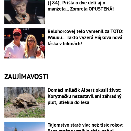
(†84): Prišla o dve deti aj o
manžela... Zomrela OPUSTENÁ!
Belohorcovej telo vymenil za TOTO:
Wauuu... Takto vyzerá Hájkova nová
láska v bikinách!
ZAUJÍMAVOSTI
Domáci miláčik Albert okúsil život:
Korytnačku nezastavil ani záhradný
plot, utiekla do lesa
Tajomstvo staré viac než tisíc rokov:
Brno možno vzniklo skôr, než si