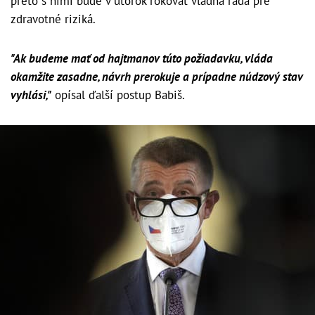
preto s nimi bude v utorok rokovať vládna rada pre
zdravotné riziká.
"Ak budeme mať od hajtmanov túto požiadavku, vláda
okamžite zasadne, návrh prerokuje a prípadne núdzový stav
vyhlási,"
opísal ďalší postup Babiš.