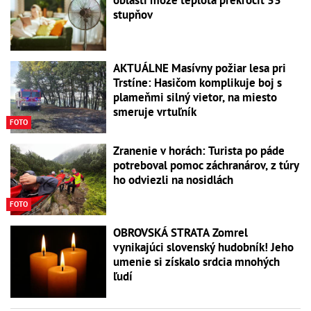
oblasti môže teplota prekročiť 33
stupňov
AKTUÁLNE Masívny požiar lesa pri
Trstíne: Hasičom komplikuje boj s
plameňmi silný vietor, na miesto
smeruje vrtuľník
FOTO
Zranenie v horách: Turista po páde
potreboval pomoc záchranárov, z túry
ho odviezli na nosidlách
FOTO
OBROVSKÁ STRATA Zomrel
vynikajúci slovenský hudobník! Jeho
umenie si získalo srdcia mnohých
ľudí