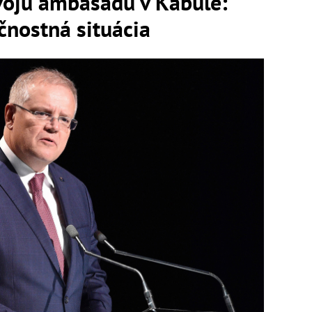
svoju ambasádu v Kábule:
nostná situácia