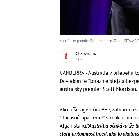
Austrálsky premiér Scott Morrison (Zdroj: SITA/AP/
© Zoznam/
TASR
CANBERRA - Austrália v priebehu to
Dôvodom je "čoraz neistejšia bezpe
austrálsky premiér Scott Morrison.
Ako píše agentúra AFP, zatvorenie 
"dočasné opatrenie" v reakcii na n
Afganistanu.
"Austrália očakáva, že t
stálu prítomnosť hneď, ako to okolno