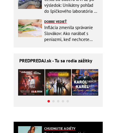
výsledok: Unikátny pohľad
do špičkového laboratória na
Slovensku
DOBRE VEDIEŤ
Inflácia zmenila správanie
Slovákov: Ako narábať s
peniazmi, keď nechcete
zbytočne riskovať?
PREDPREDAJ
.sk - Tu sa rodia zážitky
CHUDNUTIE A DIÉTY