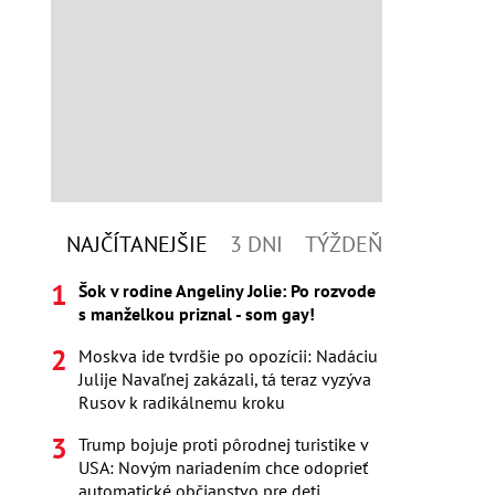
NAJČÍTANEJŠIE
3 DNI
TÝŽDEŇ
Šok v rodine Angeliny Jolie: Po rozvode
s manželkou priznal - som gay!
Moskva ide tvrdšie po opozícii: Nadáciu
Julije Navaľnej zakázali, tá teraz vyzýva
Rusov k radikálnemu kroku
Trump bojuje proti pôrodnej turistike v
USA: Novým nariadením chce odoprieť
automatické občianstvo pre deti