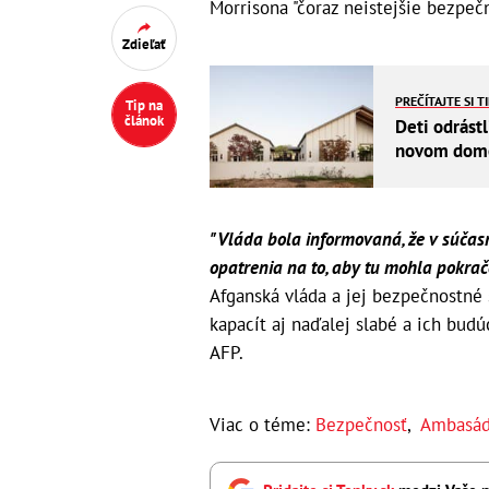
Morrisona "čoraz neistejšie bezpeč
Zdieľať
PREČÍTAJTE SI T
Tip na
článok
Deti odrástl
novom dome 
"Vláda bola informovaná, že v súčas
opatrenia na to, aby tu mohla pokra
Afganská vláda a jej bezpečnostné
kapacít aj naďalej slabé a ich bud
AFP.
Viac o téme:
Bezpečnosť
,
Ambasá