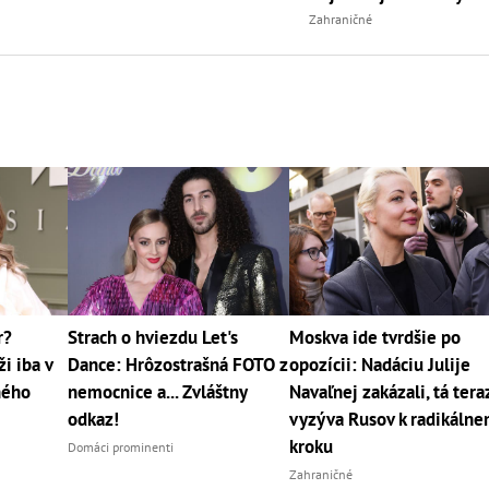
Zahraničné
r?
Strach o hviezdu Let's
Moskva ide tvrdšie po
i iba v
Dance: Hrôzostrašná FOTO z
opozícii: Nadáciu Julije
jného
nemocnice a... Zvláštny
Navaľnej zakázali, tá tera
odkaz!
vyzýva Rusov k radikáln
kroku
Domáci prominenti
Zahraničné