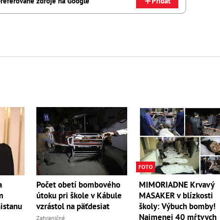
referované zdroje na Google
Pridať
FOTO
a
Počet obetí bombového
MIMORIADNE Krvavý
m
útoku pri škole v Kábule
MASAKER v blízkosti
istanu
vzrástol na päťdesiat
školy: Výbuch bomby!
Najmenej 40 mŕtvych
Zahraničné