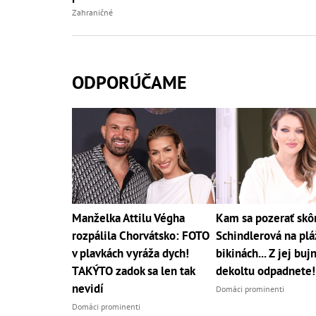
Zahraničné
ODPORÚČAME
Manželka Attilu Végha
Kam sa pozerať skô
rozpálila Chorvátsko: FOTO
Schindlerová na pláž
v plavkách vyráža dych!
bikinách... Z jej bu
TAKÝTO zadok sa len tak
dekoltu odpadnete!
nevidí
Domáci prominenti
Domáci prominenti