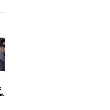
z
emu