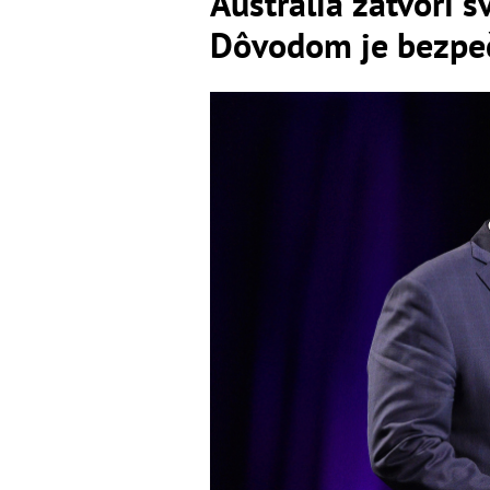
Austrália zatvorí 
Dôvodom je bezpeč