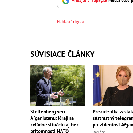
Pridajte si Topky.sk
medzi Vaše p
Nahlásiť chybu
SÚVISIACE ČLÁNKY
Stoltenberg verí
Prezidentka zaslal
Afganistanu: Krajina
sústrastný telegra
zvládne situáciu aj bez
prezidentovi Afgan
prítomnosti NATO
Domáce