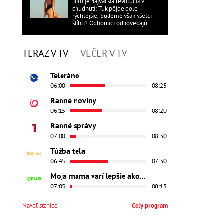
Toto je najväčšia revolúcia v
chudnutí: Tuk pôjde dole
rýchlejšie, budeme však všetci
štíhli? Odborníci odpovedajú
TERAZ V TV
VEČER V TV
Teleráno
06:00
08:25
Ranné noviny
06:15
08:20
Ranné správy
07:00
08:30
Túžba tela
06:45
07:30
Moja mama varí lepšie ako tvoja
07:05
08:15
Navoľ stanice
Celý program