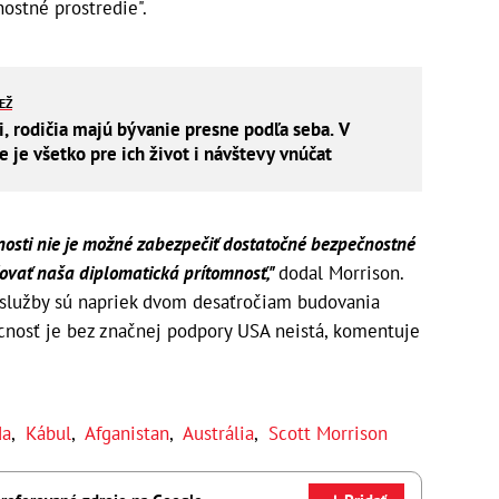
nostné prostredie".
IEŽ
i, rodičia majú bývanie presne podľa seba. V
je všetko pre ich život i návštevy vnúčat
nosti nie je možné zabezpečiť dostatočné bezpečnostné
čovať naša diplomatická prítomnosť,"
dodal Morrison.
 služby sú napriek dvom desaťročiam budovania
úcnosť je bez značnej podpory USA neistá, komentuje
da
,
Kábul
,
Afganistan
,
Austrália
,
Scott Morrison