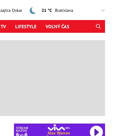
, zajtra Oskar
21 °C
 TV
LIFESTYLE
VOĽNÝ ČAS
STREAM
NAŽIVO
Alex Warren