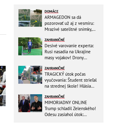
DOMÁCE
ARMAGEDON sa dá
pozorovať už aj z vesmíru:
Mrazivé satelitné snímky,
rozdiel len pár rokov a po
ZAHRANIČNÉ
vode ani stopy!
Desivé varovanie experta:
Rusi nasadia na Ukrajine
masy vojakov! Drony
nebudú stačiť
ZAHRANIČNÉ
TRAGICKÝ útok počas
vyučovania: Študent strieľal
na strednej škole! Hlásia
mŕtvych a množstvo
ZAHRANIČNÉ
zranených
MIMORIADNY ONLINE
Trump schladil Zelenského!
Odesu zasiahol útok:
Odvolaný Fedorov túži po
návrate