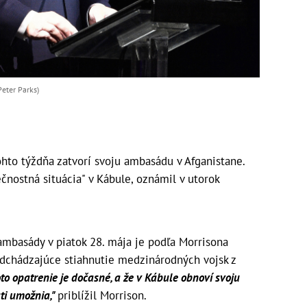
Peter Parks)
hto týždňa zatvorí svoju ambasádu v Afganistane.
čnostná situácia" v Kábule, oznámil v utorok
ambasády v piatok 28. mája je podľa Morrisona
adchádzajúce stiahnutie medzinárodných vojsk z
oto opatrenie je dočasné, a že v Kábule obnoví svoju
sti umožnia,"
priblížil Morrison.