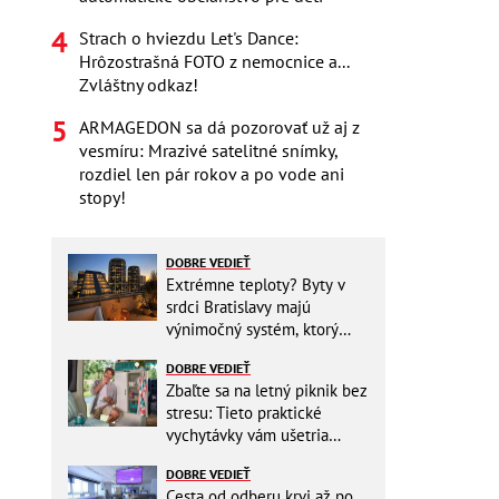
Strach o hviezdu Let's Dance:
Hrôzostrašná FOTO z nemocnice a...
Zvláštny odkaz!
ARMAGEDON sa dá pozorovať už aj z
vesmíru: Mrazivé satelitné snímky,
rozdiel len pár rokov a po vode ani
stopy!
DOBRE VEDIEŤ
Extrémne teploty? Byty v
srdci Bratislavy majú
výnimočný systém, ktorý
ešte aj šetrí náklady
DOBRE VEDIEŤ
Zbaľte sa na letný piknik bez
stresu: Tieto praktické
vychytávky vám ušetria
miesto v batohu!
DOBRE VEDIEŤ
Cesta od odberu krvi až po