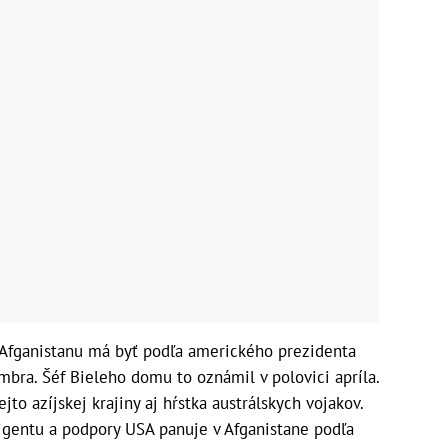
Afganistanu má byť podľa amerického prezidenta
bra. Šéf Bieleho domu to oznámil v polovici apríla.
to azíjskej krajiny aj hŕstka austrálskych vojakov.
gentu a podpory USA panuje v Afganistane podľa