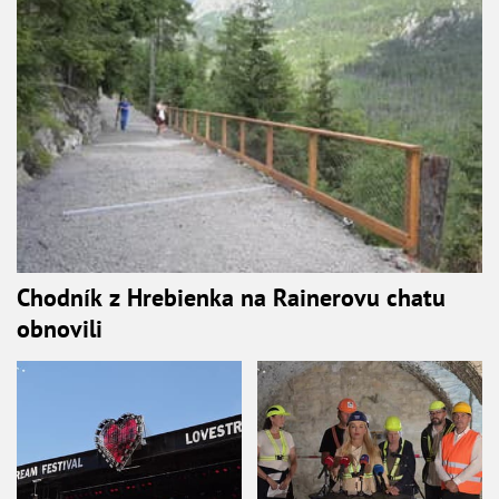
Chodník z Hrebienka na Rainerovu chatu
obnovili