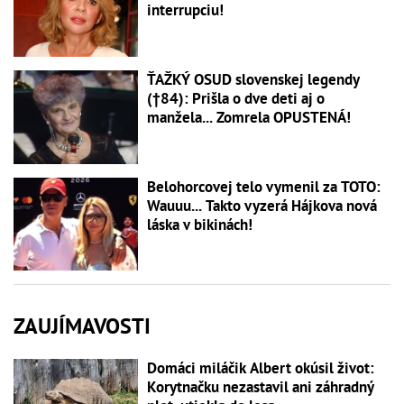
interrupciu!
ŤAŽKÝ OSUD slovenskej legendy
(†84): Prišla o dve deti aj o
manžela... Zomrela OPUSTENÁ!
Belohorcovej telo vymenil za TOTO:
Wauuu... Takto vyzerá Hájkova nová
láska v bikinách!
ZAUJÍMAVOSTI
Domáci miláčik Albert okúsil život:
Korytnačku nezastavil ani záhradný