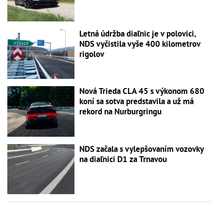
Letná údržba diaľnic je v polovici,
NDS vyčistila vyše 400 kilometrov
rigolov
Nová Trieda CLA 45 s výkonom 680
koní sa sotva predstavila a už má
rekord na Nurburgringu
NDS začala s vylepšovaním vozovky
na diaľnici D1 za Trnavou