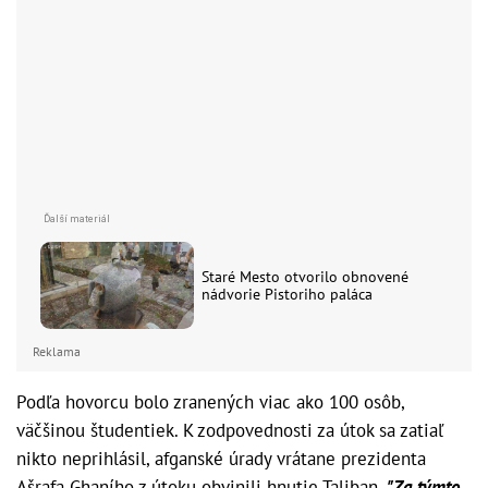
Staré Mesto otvorilo obnovené
nádvorie Pistoriho paláca
Reklama
Podľa hovorcu bolo zranených viac ako 100 osôb,
väčšinou študentiek. K zodpovednosti za útok sa zatiaľ
nikto neprihlásil, afganské úrady vrátane prezidenta
Ašrafa Ghaního z útoku obvinili hnutie Taliban.
"Za týmto