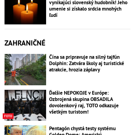
vynikajúci slovenský hudobník! Jeho
umenie si získalo srdcia mnohých
ľudí
ZAHRANIČNÉ
Čína sa pripravuje na silný tajfún
Dolphin: Zatvára školy aj turistické
atrakcie, hrozia záplavy
Ďalšie NEPOKOJE v Európe:
Ozbrojená skupina OBSADILA
dovolenkový raj, TOTO odkazuje
všetkým turistom!
FOTO
Pentagón chystá testy systému
Golden Dome: Americký