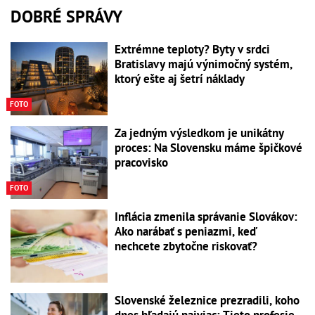
DOBRÉ SPRÁVY
Extrémne teploty? Byty v srdci
Bratislavy majú výnimočný systém,
ktorý ešte aj šetrí náklady
FOTO
Za jedným výsledkom je unikátny
proces: Na Slovensku máme špičkové
pracovisko
FOTO
Inflácia zmenila správanie Slovákov:
Ako narábať s peniazmi, keď
nechcete zbytočne riskovať?
Slovenské železnice prezradili, koho
dnes hľadajú najviac: Tieto profesie