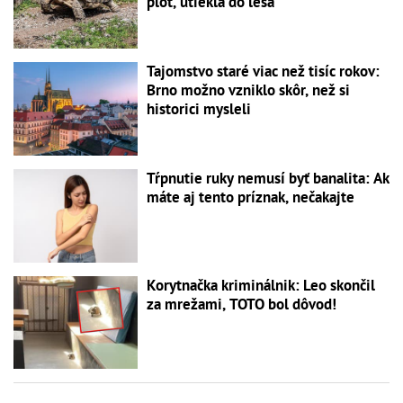
plot, utiekla do lesa
Tajomstvo staré viac než tisíc rokov:
Brno možno vzniklo skôr, než si
historici mysleli
Tŕpnutie ruky nemusí byť banalita: Ak
máte aj tento príznak, nečakajte
Korytnačka kriminálnik: Leo skončil
za mrežami, TOTO bol dôvod!