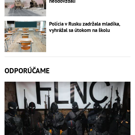
neodovzdali
Polícia v Rusku zadržala mladíka,
vyhrážal sa útokom na školu
ODPORÚČAME