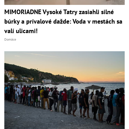
MIMORIADNE Vysoké Tatry zasiahli silné
búrky a prívalové dažde: Voda v mestách sa
valí ulicami!
Domáce