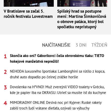
V Bratislave sa začal 5.
Spišský hrad sa postupne
ročník festivalu Lovestream
mení: Martina Šimkovičová
o obnove paláca, ktorý bol
spočiatku neprístupný
NAJČÍTANEJŠIE
3 DNI
TÝŽDEŇ
Skončia ako oni? Gáboríkovci čelia obrovskému tlaku: TIETO
hokejové manželstvá neprežili!
NEHODA luxusného športiaka: Lamborghini sa rútilo z kopca,
druhé auto dopadlo po čelnej zrážke horšie
Dovolenka na H*VNO! Muž zverejnil VIDEO toalety v Grécku,
kde je papier iba na OKRASU: Utrieť sa musíte ísť do kuchyne
MIMORIADNY ONLINE Desivá noc pri Kyjeve: Ruské rakety
zabili troch ľudí vrátane dieťaťa, ozývali sa výbuchy