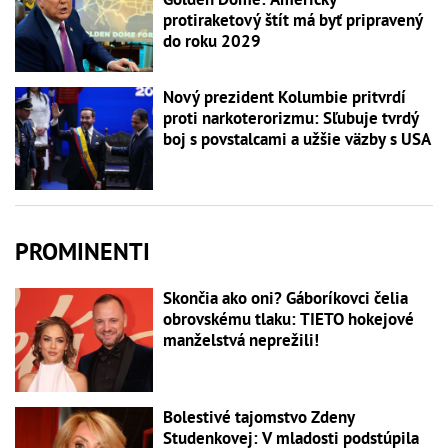
protiraketový štít má byť pripravený
do roku 2029
Nový prezident Kolumbie pritvrdí
proti narkoterorizmu: Sľubuje tvrdý
boj s povstalcami a užšie väzby s USA
PROMINENTI
Skončia ako oni? Gáboríkovci čelia
obrovskému tlaku: TIETO hokejové
manželstvá neprežili!
Bolestivé tajomstvo Zdeny
Studenkovej: V mladosti podstúpila