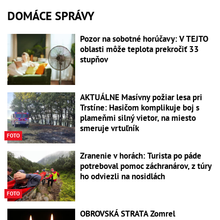
DOMÁCE SPRÁVY
Pozor na sobotné horúčavy: V TEJTO
oblasti môže teplota prekročiť 33
stupňov
AKTUÁLNE Masívny požiar lesa pri
Trstíne: Hasičom komplikuje boj s
plameňmi silný vietor, na miesto
smeruje vrtuľník
FOTO
Zranenie v horách: Turista po páde
potreboval pomoc záchranárov, z túry
ho odviezli na nosidlách
FOTO
OBROVSKÁ STRATA Zomrel