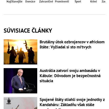
Najčítanejšie
Domáce
Zahraničné
Prominenti
Šport
Krimi
Zaují
SÚVISIACE ČLÁNKY
Brutálny útok ozbrojencov v africkom
štáte: Vyžiadal si sto mŕtvych
Austrália zatvorí svoju ambasádu v
Kábule: Dôvodom je bezpečnostná
situácia
Spojené štáty stiahli svoje jednotky z
Kandaháru: Základňu však stále