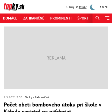
18 °C
8. august
,
Oskar
DOMÁCE
ZAHRANIČNÉ
PROMINENTI
ŠPORT
ZAUJÍMAV
9.5.2021 7:55
Topky
Zahraničné
Počet obetí bombového útoku pri škole v
Kábule vzrástol na päťdesiat