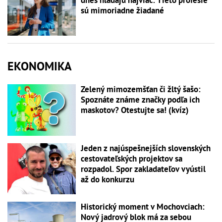
sú mimoriadne žiadané
EKONOMIKA
Zelený mimozemšťan či žltý šašo:
Spoznáte známe značky podľa ich
maskotov? Otestujte sa! (kvíz)
Jeden z najúspešnejších slovenských
cestovateľských projektov sa
rozpadol. Spor zakladateľov vyústil
až do konkurzu
Historický moment v Mochovciach:
Nový jadrový blok má za sebou