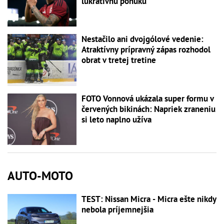
lukratívnu ponuku
Nestačilo ani dvojgólové vedenie:
Atraktívny prípravný zápas rozhodol
obrat v tretej tretine
FOTO Vonnová ukázala super formu v
červených bikinách: Napriek zraneniu
si leto naplno užíva
AUTO-MOTO
TEST: Nissan Micra - Micra ešte nikdy
nebola príjemnejšia