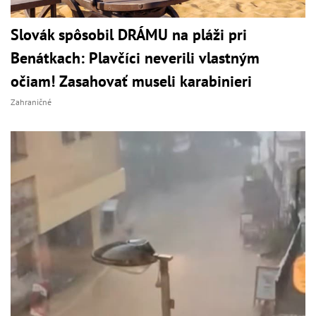
Slovák spôsobil DRÁMU na pláži pri
Benátkach: Plavčíci neverili vlastným
očiam! Zasahovať museli karabinieri
Zahraničné