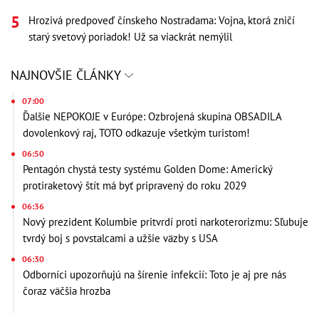
Hrozivá predpoveď čínskeho Nostradama: Vojna, ktorá zničí
starý svetový poriadok! Už sa viackrát nemýlil
NAJNOVŠIE ČLÁNKY
07:00
Ďalšie NEPOKOJE v Európe: Ozbrojená skupina OBSADILA
dovolenkový raj, TOTO odkazuje všetkým turistom!
06:50
Pentagón chystá testy systému Golden Dome: Americký
protiraketový štít má byť pripravený do roku 2029
06:36
Nový prezident Kolumbie pritvrdí proti narkoterorizmu: Sľubuje
tvrdý boj s povstalcami a užšie väzby s USA
06:30
Odborníci upozorňujú na šírenie infekcií: Toto je aj pre nás
čoraz väčšia hrozba