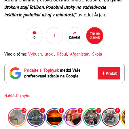
útokom stojí Taliban. Podobné útoky na vzdelávacie
inštitúcie podnikol už aj v minulosti,"
uviedol Árjan.
Tip na
0
Zdieľať
článok
Viac o téme:
Výbuch
,
útok
,
Kábul
,
Afganistan
,
Škola
Pridajte si Topky.sk
medzi Vaše
Pridať
preferované zdroje na Google
Nahlásiť chybu
16
2
3
2
7
4