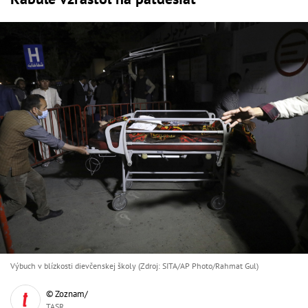
Výbuch v blízkosti dievčenskej školy (Zdroj: SITA/AP Photo/Rahmat Gul)
© Zoznam/
TASR