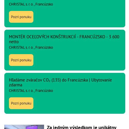
CHRISTAL s. r. o., Francúzsko
Pozri ponuku
MONTÉR OCEĽOVÝCH KONŠTRUKCIÍ - FRANCÚZSKO - 3 600
netto
CHRISTAL s. r. o., Francúzsko
Pozri ponuku
Hľadáme zváračov CO₂ (135) do Francúzska | Ubytovanie
zdarma
CHRISTAL s. r. o., Francúzsko
Pozri ponuku
Za jedným výsledkom je unikátny