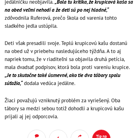
jedálničku neobjavila.
„Bola tu kritika, že krupicová kaša sa
na obed veľmi nehodí a že deti sú po nej hladné,“
zdôvodnila Ruferová, prečo škola od varenia tohto
sladkého jedla ustúpila.
Deti však presadili svoje. Teplú krupicovú kašu dostanú
na obed už v priebehu nasledujúceho týždňa. A to aj
napriek tomu, že v riaditeľni sa objavila druhá petícia,
mala dvadsať podpisov, ktorá bola proti vareniu krupice.
„Je to skutočne také úsmevné, ako tie dva tábory spolu
súťažia,“
dodala vedúca jedálne.
Žiaci považujú vzniknutý problém za vyriešený. Oba
tábory sa medzi sebou totiž dohodli a krupicovú kašu
prijali aj jej odporcovia.
Tip na