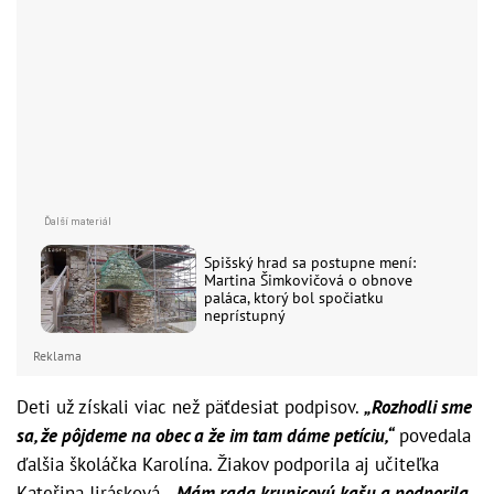
Spišský hrad sa postupne mení:
Martina Šimkovičová o obnove
paláca, ktorý bol spočiatku
neprístupný
Reklama
Deti už získali viac než päťdesiat podpisov.
„Rozhodli sme
sa, že pôjdeme na obec a že im tam dáme petíciu,“
povedala
ďalšia školáčka Karolína. Žiakov podporila aj učiteľka
Kateřina Jirásková.
„Mám rada krupicovú kašu a podporila