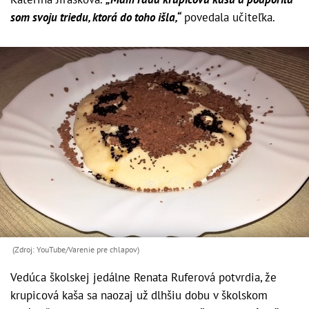
som svoju triedu, ktorá do toho išla,“
povedala učiteľka.
(Zdroj: YouTube/Varenie pre chlapov)
Vedúca školskej jedálne Renata Ruferová potvrdia, že
krupicová kaša sa naozaj už dlhšiu dobu v školskom