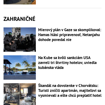
ZAHRANIČNÉ
Mierový plán v Gaze sa skomplikoval:
Hamas hlási pripravenosť, Netanjahu
dohode povedal nie
Na Kube sa kvôli sankciám USA
zavreli tri štvrtiny hotelov, uviedla
kubánska vláda
Škandál na dovolenke v Chorvátsku:
Turisti zničili apartmán, majiteľovi sa
vysmievali a ešte chcú preplatiť hotel