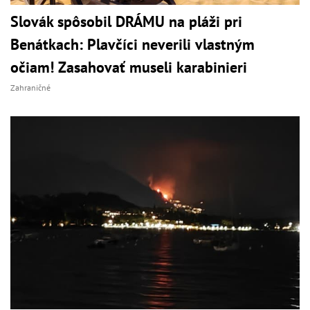
Slovák spôsobil DRÁMU na pláži pri
Benátkach: Plavčíci neverili vlastným
očiam! Zasahovať museli karabinieri
Zahraničné