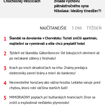
Chocholnej-Velčiciach
zvláda výchovu
pätnásťročného syna
Nikolasa: Ideálny tínedžer?!
NAJČÍTANEJŠIE
3 DNI
TÝŽDEŇ
Škandál na dovolenke v Chorvátsku: Turisti zničili apartmán,
majiteľovi sa vysmievali a ešte chcú preplatiť hotel
Týždeň od škandálu Gáboríkovcov: Od šokujúcich obvinení až
po nečakané zábery z festivalu!
Krach po troch desaťročiach na trhu: Známy predajca
elektroniky zavrel brány a mieri do bankrotu!
Neznesiteľné horúčavy ako vážna hrozba: Lekárka varuje pred
chybou, ktorú robí väčšina starších ľudí!
MIMORIADNY poplach pri bulharských hraniciach: Dron sa
zrútil a explodoval neďaleko plynovodu!