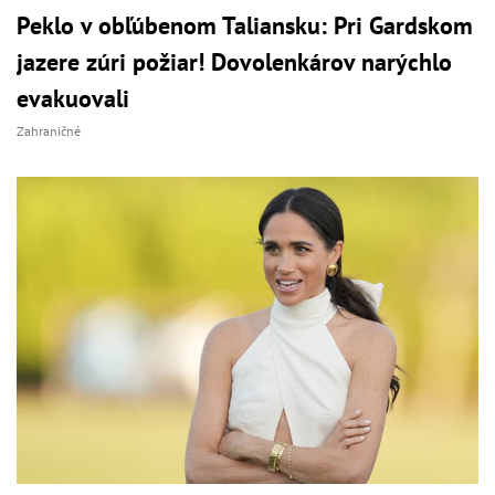
Peklo v obľúbenom Taliansku: Pri Gardskom
jazere zúri požiar! Dovolenkárov narýchlo
evakuovali
Zahraničné