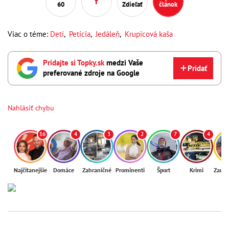
60
Zdieľať
článok
Viac o téme:
Deti
,
Petícia
,
Jedáleň
,
Krupicová kaša
Pridajte si Topky.sk
medzi Vaše
Pridať
preferované zdroje na Google
Nahlásiť chybu
16
4
3
2
7
4
Najčítanejšie
Domáce
Zahraničné
Prominenti
Šport
Krimi
Zaují