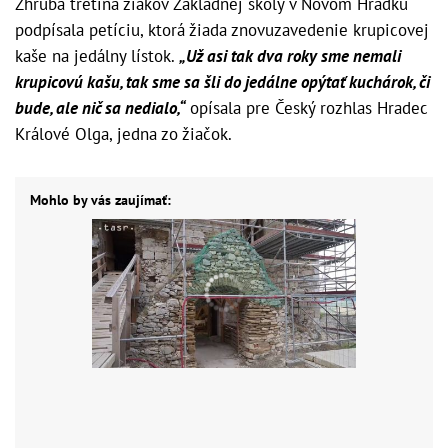
Zhruba tretina žiakov Základnej školy v Novom Hrádku
podpísala petíciu, ktorá žiada znovuzavedenie krupicovej
kaše na jedálny lístok.
„Už asi tak dva roky sme nemali
krupicovú kašu, tak sme sa šli do jedálne opýtať kuchárok, či
bude, ale nič sa nedialo,“
opísala pre Český rozhlas Hradec
Králové Olga, jedna zo žiačok.
Mohlo by vás zaujímať: