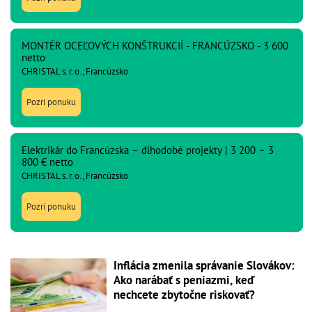
MONTÉR OCEĽOVÝCH KONŠTRUKCIÍ - FRANCÚZSKO - 3 600
netto
CHRISTAL s. r. o., Francúzsko
Pozri ponuku
Elektrikár do Francúzska – dlhodobé projekty | 3 200 – 3
800 € netto
CHRISTAL s. r. o., Francúzsko
Pozri ponuku
Inflácia zmenila správanie Slovákov:
Ako narábať s peniazmi, keď
nechcete zbytočne riskovať?