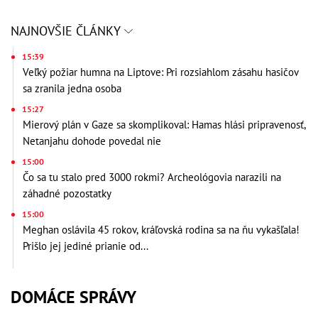
NAJNOVŠIE ČLÁNKY
15:39
Veľký požiar humna na Liptove: Pri rozsiahlom zásahu hasičov
sa zranila jedna osoba
15:27
Mierový plán v Gaze sa skomplikoval: Hamas hlási pripravenosť,
Netanjahu dohode povedal nie
15:00
Čo sa tu stalo pred 3000 rokmi? Archeológovia narazili na
záhadné pozostatky
15:00
Meghan oslávila 45 rokov, kráľovská rodina sa na ňu vykašľala!
Prišlo jej jediné prianie od...
DOMÁCE SPRÁVY