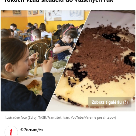
Zobraziť galériu
(3)
Ilustračné foto (Zdroj: TASR/František Iván, YouTube/Varenie pre chlapov)
© Zoznam/Vo