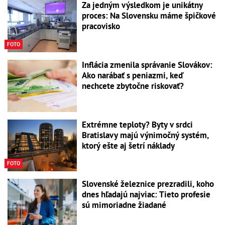
Za jedným výsledkom je unikátny
proces: Na Slovensku máme špičkové
pracovisko
FOTO
Inflácia zmenila správanie Slovákov:
Ako narábať s peniazmi, keď
nechcete zbytočne riskovať?
Extrémne teploty? Byty v srdci
Bratislavy majú výnimočný systém,
ktorý ešte aj šetrí náklady
FOTO
Slovenské železnice prezradili, koho
dnes hľadajú najviac: Tieto profesie
sú mimoriadne žiadané