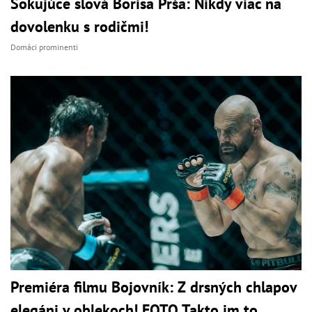
Šokujúce slová Borisa Prša: Nikdy viac na
dovolenku s rodičmi!
Domáci prominenti
Premiéra filmu Bojovník: Z drsných chlapov
elegáni v oblekoch! FOTO Takto im to