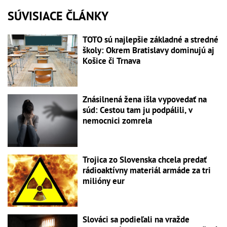
SÚVISIACE ČLÁNKY
TOTO sú najlepšie základné a stredné
školy: Okrem Bratislavy dominujú aj
Košice či Trnava
Znásilnená žena išla vypovedať na
súd: Cestou tam ju podpálili, v
nemocnici zomrela
Trojica zo Slovenska chcela predať
rádioaktívny materiál armáde za tri
milióny eur
Slováci sa podieľali na vražde