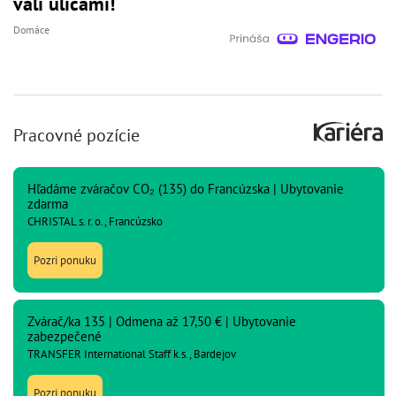
valí ulicami!
Domáce
Pracovné pozície
Hľadáme zváračov CO₂ (135) do Francúzska | Ubytovanie
zdarma
CHRISTAL s. r. o., Francúzsko
Pozri ponuku
Zvárač/ka 135 | Odmena až 17,50 € | Ubytovanie
zabezpečené
TRANSFER International Staff k.s., Bardejov
Pozri ponuku