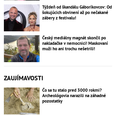
Týždeň od škandálu Gáboríkovcov: Od
šokujúcich obvinení až po nečakané
zábery z festivalu!
Český mediálny magnát skončil po
nakladačke v nemocnici! Maskovaní
muži ho ani trochu nešetrili!
ZAUJÍMAVOSTI
Čo sa tu stalo pred 3000 rokmi?
Archeológovia narazili na záhadné
pozostatky