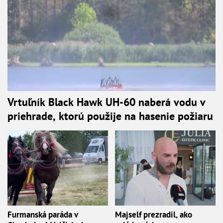
Vrtuľník Black Hawk UH-60 naberá vodu v
priehrade, ktorú použije na hasenie požiaru
Furmanská paráda v
Majself prezradil, ako