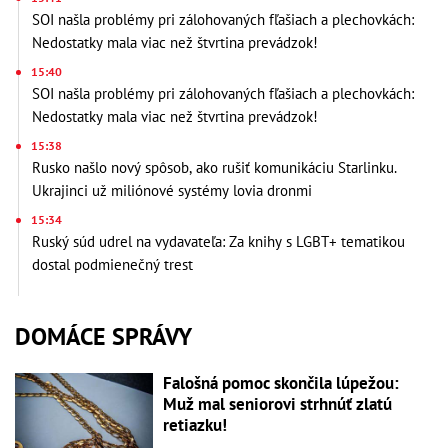
SOI našla problémy pri zálohovaných fľašiach a plechovkách:
Nedostatky mala viac než štvrtina prevádzok!
15:40
SOI našla problémy pri zálohovaných fľašiach a plechovkách:
Nedostatky mala viac než štvrtina prevádzok!
15:38
Rusko našlo nový spôsob, ako rušiť komunikáciu Starlinku.
Ukrajinci už miliónové systémy lovia dronmi
15:34
Ruský súd udrel na vydavateľa: Za knihy s LGBT+ tematikou
dostal podmienečný trest
DOMÁCE SPRÁVY
Falošná pomoc skončila lúpežou:
Muž mal seniorovi strhnúť zlatú
retiazku!