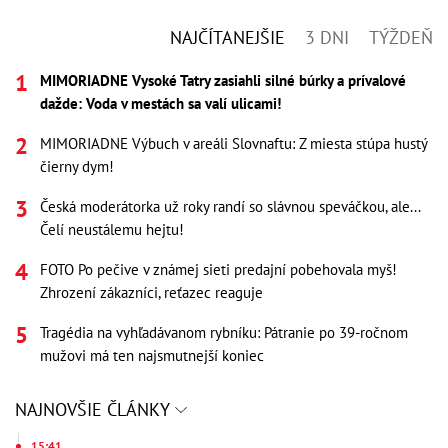
NAJČÍTANEJŠIE
3 DNI
TÝŽDEŇ
MIMORIADNE Vysoké Tatry zasiahli silné búrky a prívalové
dažde: Voda v mestách sa valí ulicami!
MIMORIADNE Výbuch v areáli Slovnaftu: Z miesta stúpa hustý
čierny dym!
Česká moderátorka už roky randí so slávnou speváčkou, ale...
Čelí neustálemu hejtu!
FOTO Po pečive v známej sieti predajní pobehovala myš!
Zhrození zákazníci, reťazec reaguje
Tragédia na vyhľadávanom rybníku: Pátranie po 39-ročnom
mužovi má ten najsmutnejší koniec
NAJNOVŠIE ČLÁNKY
15:41