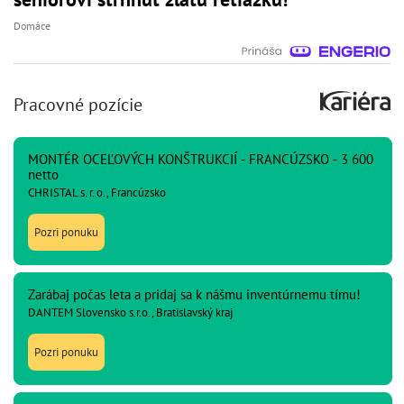
Domáce
Pracovné pozície
MONTÉR OCEĽOVÝCH KONŠTRUKCIÍ - FRANCÚZSKO - 3 600
netto
CHRISTAL s. r. o., Francúzsko
Pozri ponuku
Zarábaj počas leta a pridaj sa k nášmu inventúrnemu tímu!
DANTEM Slovensko s.r.o., Bratislavský kraj
Pozri ponuku