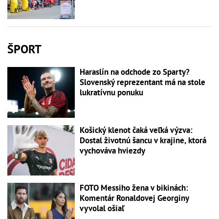
ŠPORT
Haraslín na odchode zo Sparty?
Slovenský reprezentant má na stole
lukratívnu ponuku
Košický klenot čaká veľká výzva:
Dostal životnú šancu v krajine, ktorá
vychováva hviezdy
FOTO Messiho žena v bikinách:
Komentár Ronaldovej Georginy
vyvolal ošiaľ