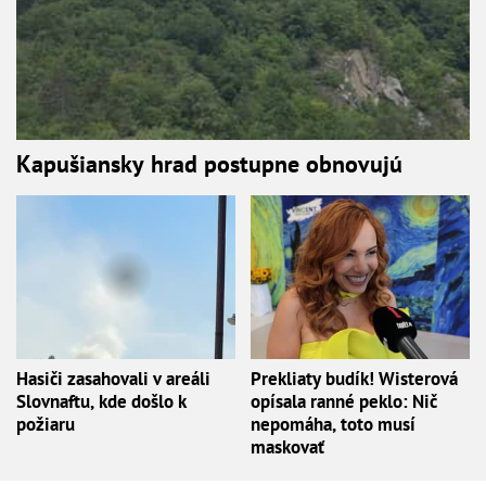
Kapušiansky hrad postupne obnovujú
Hasiči zasahovali v areáli
Prekliaty budík! Wisterová
Slovnaftu, kde došlo k
opísala ranné peklo: Nič
požiaru
nepomáha, toto musí
maskovať