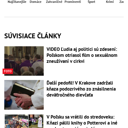
Najčítanejšie
Domáce
Zahraničné
Prominenti
Šport
Krimi
Zaují
SÚVISIACE ČLÁNKY
VIDEO Ľudia aj politici sú zdesení:
Poľskom otriasol film o sexuálnom
zneužívaní v cirkvi
FOTO
Ďalší pedofil! V Krakove zadržali
kňaza podozrivého zo znásilnenia
deväťročného dievčaťa
V Poľsku sa vrátili do stredoveku:
Kňazi pálili knihy o Potterovi a iné