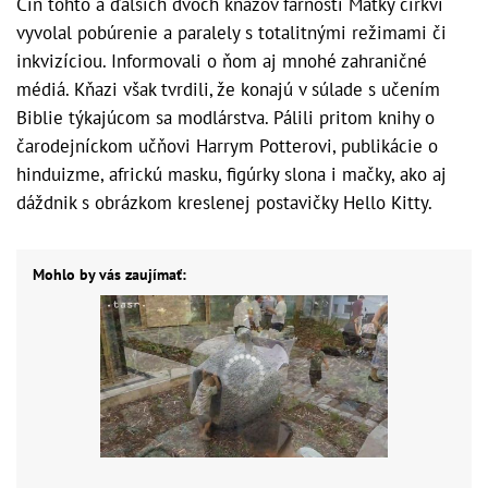
Čin tohto a ďalších dvoch kňazov farnosti Matky cirkvi
vyvolal pobúrenie a paralely s totalitnými režimami či
inkvizíciou. Informovali o ňom aj mnohé zahraničné
médiá. Kňazi však tvrdili, že konajú v súlade s učením
Biblie týkajúcom sa modlárstva. Pálili pritom knihy o
čarodejníckom učňovi Harrym Potterovi, publikácie o
hinduizme, africkú masku, figúrky slona i mačky, ako aj
dáždnik s obrázkom kreslenej postavičky Hello Kitty.
Mohlo by vás zaujímať: