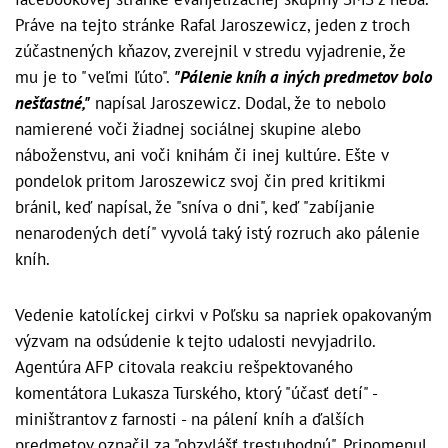
Práve na tejto stránke Rafal Jaroszewicz, jeden z troch
zúčastnených kňazov, zverejnil v stredu vyjadrenie, že
mu je to "veľmi ľúto".
"Pálenie kníh a iných predmetov bolo
nešťastné,"
napísal Jaroszewicz. Dodal, že to nebolo
namierené voči žiadnej sociálnej skupine alebo
náboženstvu, ani voči knihám či inej kultúre. Ešte v
pondelok pritom Jaroszewicz svoj čin pred kritikmi
bránil, keď napísal, že "sníva o dni", keď "zabíjanie
nenarodených detí" vyvolá taký istý rozruch ako pálenie
kníh.
Vedenie katolíckej cirkvi v Poľsku sa napriek opakovaným
výzvam na odsúdenie k tejto udalosti nevyjadrilo.
Agentúra AFP citovala reakciu rešpektovaného
komentátora Lukasza Turského, ktorý "účasť detí" -
miništrantov z farnosti - na pálení kníh a ďalších
predmetov označil za "obzvlášť trestuhodnú". Pripomenul,