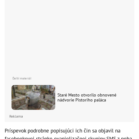
Staré Mesto otvorilo obnovené
nádvorie Pistoriho paláca
Reklama
Príspevok podrobne popisujúci ich čin sa objavil na
facebookovej stránke evanjelizačnej skupiny SMS z neba.