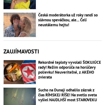
Česká moderátorka už roky randí so
slávnou speváčkou, ale... Čelí
neustálemu hejtu!
ZAUJÍMAVOSTI
Rekordné teploty vyvolali ŠOKUJÚCE
rady! Režim odporúča na horúčavy
polievku! Neuveriteľné, z AKÉHO
zvierata
Sucho na Dunaji odhalilo zázrak z
čias RÍMSKEJ RÍŠE! Na svetlo sveta
vyšiel NAJDLHŠÍ most STAROVEKU