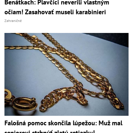
Benátkach: Plavčíci neverili vlastným
očiam! Zasahovať museli karabinieri
Zahraničné
Falošná pomoc skončila lúpežou: Muž mal
seniorovi strhnúť zlatú retiazku!