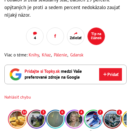
opýtaných je proti a sedem percent nedokázalo zaujať
nijaký názor.
Tip na
4
Zdieľať
článok
Viac o téme:
Knihy
,
Kňaz
,
Pálenie
,
Gdansk
Pridajte si Topky.sk
medzi Vaše
Pridať
preferované zdroje na Google
Nahlásiť chybu
16
3
6
4
7
2