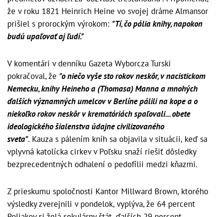
že v roku 1821 Heinrich Heine vo svojej dráme Almansor
prišiel s prorockým výrokom:
"Tí, čo pália knihy, napokon
budú upaľovať aj ľudí."
V komentári v denníku Gazeta Wyborcza Turski
pokračoval, že
"o niečo vyše sto rokov neskôr, v nacistickom
Nemecku, knihy Heineho a (Thomasa) Manna a mnohých
ďalších významných umelcov v Berlíne pálili na kope a o
niekoľko rokov neskôr v krematóriách spaľovali... obete
ideologického šialenstva údajne civilizovaného
sveta"
. Kauza s pálením kníh sa objavila v situácii, keď sa
vplyvná katolícka cirkev v Poľsku snaží riešiť dôsledky
bezprecedentných odhalení o pedofílii medzi kňazmi.
Z prieskumu spoločnosti Kantor Millward Brown, ktorého
výsledky zverejnili v pondelok, vyplýva, že 64 percent
Poliakov si želá sekulárny štát, ďalších 29 percent