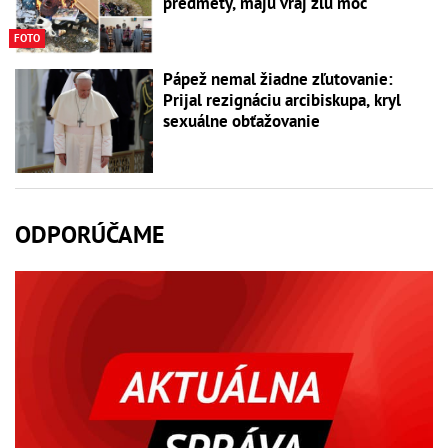
predmety, majú vraj zlú moc
FOTO
Pápež nemal žiadne zľutovanie:
Prijal rezignáciu arcibiskupa, kryl
sexuálne obťažovanie
ODPORÚČAME