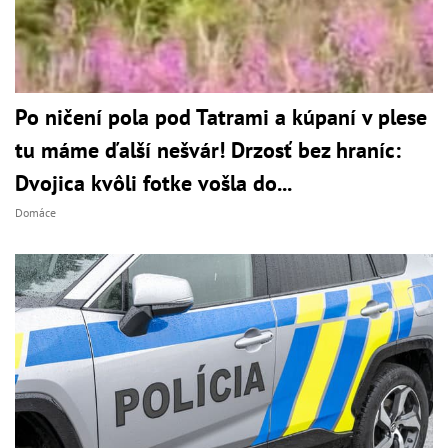
Po ničení pola pod Tatrami a kúpaní v plese
tu máme ďalší nešvár! Drzosť bez hraníc:
Dvojica kvôli fotke vošla do...
Domáce