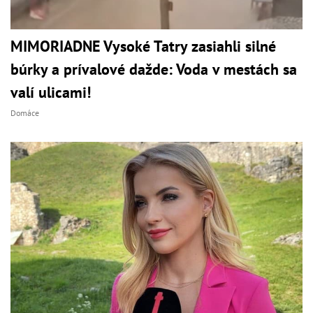
MIMORIADNE Vysoké Tatry zasiahli silné
búrky a prívalové dažde: Voda v mestách sa
valí ulicami!
Domáce