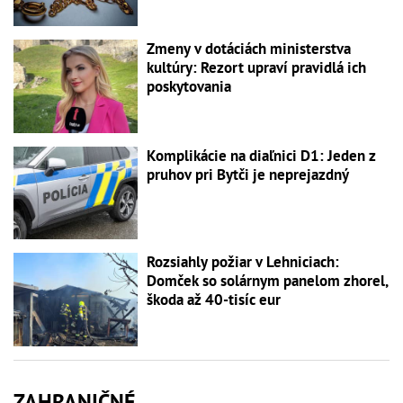
Zmeny v dotáciách ministerstva
kultúry: Rezort upraví pravidlá ich
poskytovania
Komplikácie na diaľnici D1: Jeden z
pruhov pri Bytči je neprejazdný
Rozsiahly požiar v Lehniciach:
Domček so solárnym panelom zhorel,
škoda až 40-tisíc eur
ZAHRANIČNÉ