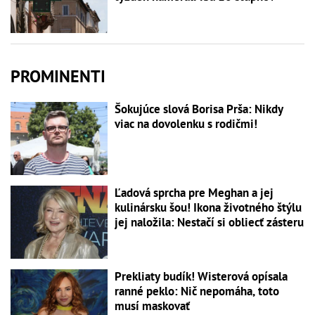
PROMINENTI
Šokujúce slová Borisa Prša: Nikdy
viac na dovolenku s rodičmi!
Ľadová sprcha pre Meghan a jej
kulinársku šou! Ikona životného štýlu
jej naložila: Nestačí si obliecť zásteru
Prekliaty budík! Wisterová opísala
ranné peklo: Nič nepomáha, toto
musí maskovať