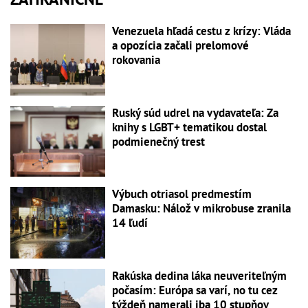
Venezuela hľadá cestu z krízy: Vláda
a opozícia začali prelomové
rokovania
Ruský súd udrel na vydavateľa: Za
knihy s LGBT+ tematikou dostal
podmienečný trest
Výbuch otriasol predmestím
Damasku: Nálož v mikrobuse zranila
14 ľudí
Rakúska dedina láka neuveriteľným
počasím: Európa sa varí, no tu cez
týždeň namerali iba 10 stupňov