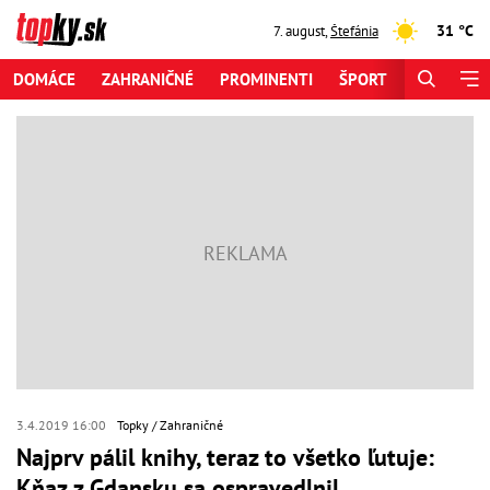
31 °C
7. august
,
Štefánia
DOMÁCE
ZAHRANIČNÉ
PROMINENTI
ŠPORT
ZAUJÍMAV
3.4.2019 16:00
Topky
Zahraničné
Najprv pálil knihy, teraz to všetko ľutuje:
Kňaz z Gdansku sa ospravedlnil