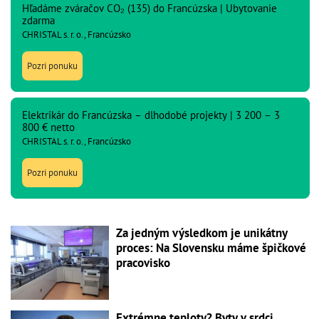
Hľadáme zváračov CO₂ (135) do Francúzska | Ubytovanie
zdarma
CHRISTAL s. r. o., Francúzsko
Pozri ponuku
Elektrikár do Francúzska – dlhodobé projekty | 3 200 – 3
800 € netto
CHRISTAL s. r. o., Francúzsko
Pozri ponuku
Za jedným výsledkom je unikátny
proces: Na Slovensku máme špičkové
pracovisko
Extrémne teploty? Byty v srdci